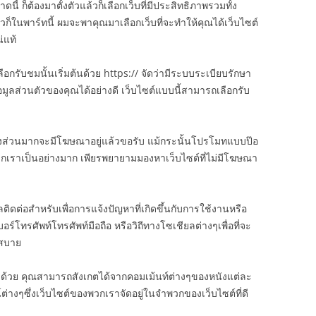
้ ก็ต้องมาตั้งตัวแล้วก็เลือกเว็บที่มีประสิทธิภาพรวมทั้ง
วก็ในพาร์ทนี้ ผมจะพาคุณมาเลือกเว็บที่จะทำให้คุณได้เว็บไซต์
่แท้
ลือกรับชมนั้นเริ่มต้นด้วย https:// จัดว่ามีระบบระเบียบรักษา
อมูลส่วนตัวของคุณได้อย่างดี เว็บไซต์แบบนี้สามารถเลือกรับ
ังส่วนมากจะมีโฆษณาอยู่แล้วขอรับ แม้กระนั้นโปรโมทแบบป๊อ
ราเป็นอย่างมาก เพียรพยายามมองหาเว็บไซต์ที่ไม่มีโฆษณา
้อมูลติดต่อสำหรับเพื่อการแจ้งปัญหาที่เกิดขึ้นกับการใช้งานหรือ
ร์โทรศัพท์โทรศัพท์มือถือ หรือวิถีทางโซเชียลต่างๆเพื่อที่จะ
กสบาย
ว็บที่ดีด้วย คุณสามารถสังเกตได้จากคอมเม้นท์ต่างๆของหนังแต่ละ
น์ต่างๆซึ่งเว็บไซต์ของพวกเราจัดอยู่ในจำพวกของเว็บไซต์ที่ดี