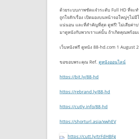
ด้วยระบบภาพชัดแจ๋วระดับ Full HD ที่จะทำ
ถูกใจสักเรื่อง เปิดมองบนหน้าจอใหญ่ๆไ
แน่นอน และที่สำคัญที่สุด ดูฟรี! ไม่เสียค่
มาดูหนังกับพวกเราแค่นั้น ถ้าเกิดคุณพร้อม
เว็บหนังฟรี ดูหนัง 88-hd.com 1 August 20
ขอขอบพระคุณ Ref.
ดูหนังออนไลน์
https://bit.ly/88-hd
https://rebrand.ly/88-hd
https://cutly.info/88-hd
https://shorturl.asia/xwhEV
https://cutt.ly/trFdHBFg