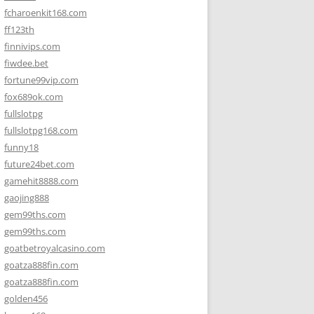
fcharoenkit168.com
ff123th
finnivips.com
fiwdee.bet
fortune99vip.com
fox689ok.com
fullslotpg
fullslotpg168.com
funny18
future24bet.com
gamehit8888.com
gaojing888
gem99ths.com
gem99ths.com
goatbetroyalcasino.com
goatza888fin.com
goatza888fin.com
golden456