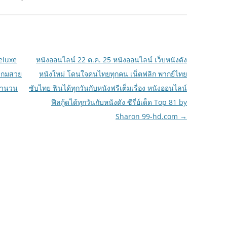
eluxe
หนังออนไลน์ 22 ต.ค. 25 หนังออนไลน์ เว็บหนังดัง
กเกมสวย
หนังใหม่ โดนใจคนไทยทุกคน เน็ตฟลิก พากย์ไทย
ดจำนวน
ซับไทย ฟินได้ทุกวันกับหนังฟรีเต็มเรื่อง หนังออนไลน์
ฟีลกู้ดได้ทุกวันกับหนังดัง ซีรี่ย์เด็ด Top 81 by
Sharon 99-hd.com
→