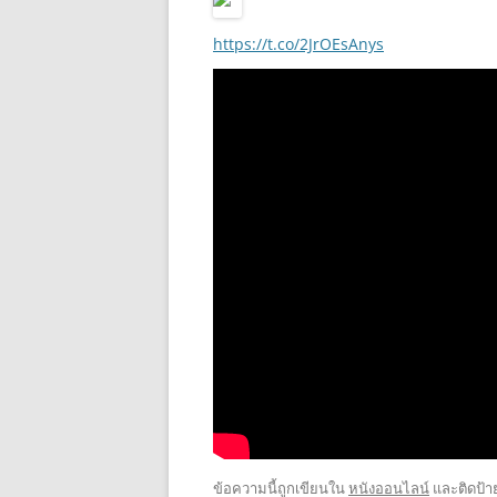
https://t.co/2JrOEsAnys
ข้อความนี้ถูกเขียนใน
หนังออนไลน์
และติดป้า