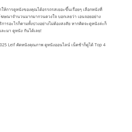
ให้การดูหนังของคุณได้อรรถรสเยอะขึ้นเรื่อยๆ เลือกหนังที่
ม่มีโฆษณาจำนวนมากมากวนดวงใจ บอกเลยว่า เอนจอยอย่าง
าบริการอะไรก็ตามทั้งปวงอย่างไม่ต้องสงสัย หากคิดจะดูหนังล่ะก็
และมา ดูหนัง กันได้เลย!
25 Leif คัดหนังคุณภาพ ดูหนังออนไลน์ เน็ตช้าก็ดูได้ Top 4