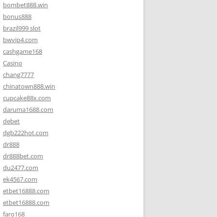
bombet888.win
bonus888
brazil999 slot
bwvip4.com
cashgame168
Casino
chang7777
chinatown888.win
cupcake88x.com
daruma1688.com
debet
dgb222hot.com
dr888
dr888bet.com
du2477.com
ek4567.com
etbet16888.com
etbet16888.com
faro168