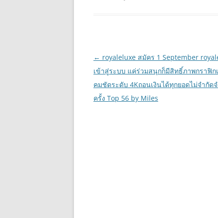
เมนู
←
royaleluxe สมัคร 1 September royal
นำทาง
เข้าสู่ระบบ แค่ร่วมสนุกก็มีสิทธิ์ภาพกราฟิ
เรื่อง
คมชัดระดับ 4Kถอนเงินได้ทุกยอดไม่จำกั
ครั้ง Top 56 by Miles