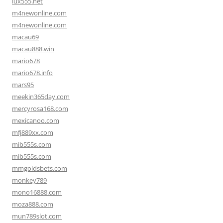
lux555.net
m4newonline.com
m4newonline.com
macau69
macau888.win
mario678
mario678.info
mars95
meekin365day.com
mercyrosa168.com
mexicanoo.com
mfj889xx.com
mib555s.com
mib555s.com
mmgoldsbets.com
monkey789
mono16888.com
moza888.com
mun789slot.com