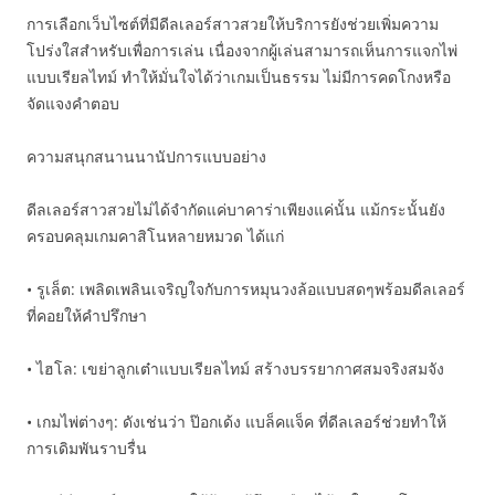
การเลือกเว็บไซต์ที่มีดีลเลอร์สาวสวยให้บริการยังช่วยเพิ่มความ
โปร่งใสสำหรับเพื่อการเล่น เนื่องจากผู้เล่นสามารถเห็นการแจกไพ่
แบบเรียลไทม์ ทำให้มั่นใจได้ว่าเกมเป็นธรรม ไม่มีการคดโกงหรือ
จัดแจงคำตอบ
ความสนุกสนานนานัปการแบบอย่าง
ดีลเลอร์สาวสวยไม่ได้จำกัดแค่บาคาร่าเพียงแค่นั้น แม้กระนั้นยัง
ครอบคลุมเกมคาสิโนหลายหมวด ได้แก่
• รูเล็ต: เพลิดเพลินเจริญใจกับการหมุนวงล้อแบบสดๆพร้อมดีลเลอร์
ที่คอยให้คำปรึกษา
• ไฮโล: เขย่าลูกเต๋าแบบเรียลไทม์ สร้างบรรยากาศสมจริงสมจัง
• เกมไพ่ต่างๆ: ดังเช่นว่า ป๊อกเด้ง แบล็คแจ็ค ที่ดีลเลอร์ช่วยทำให้
การเดิมพันราบรื่น