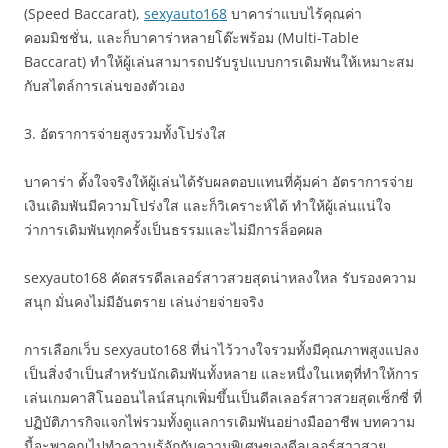
(Speed Baccarat),
sexyauto168
บาคาร่าแบบไร้คุณค่า
คอมมิชชั่น, และก็บาคาร่าหลายโต๊ะพร้อม (Multi-Table
Baccarat) ทำให้ผู้เล่นสามารถปรับรูปแบบการเดิมพันให้เหมาะสม
กับสไตล์การเล่นของตัวเอง
3. อัตราการจ่ายสูงรวมทั้งโปร่งใส
บาคาร่า ตั้งใจจริงให้ผู้เล่นได้รับผลตอบแทนที่คุ้มค่า อัตราการจ่าย
เงินเดิมพันมีความโปร่งใส และก็วิเคราะห์ได้ ทำให้ผู้เล่นแน่ใจ
ว่าการเดิมพันทุกครั้งเป็นธรรมและไม่มีการล็อคผล
sexyauto168 คัดสรรดีลเลอร์สาวสวยสุดน่าหลงใหล รับรองความ
สนุก มั่นคงไม่มีอันตราย เล่นง่ายจ่ายจริง
การเลือกเว็บ sexyauto168 ที่น่าไว้วางใจรวมทั้งมีคุณภาพสูงแปลง
เป็นสิ่งจำเป็นสำหรับนักเดิมพันทั้งหลาย และหนึ่งในเหตุที่ทำให้การ
เล่นเกมคาสิโนออนไลน์สนุกเพิ่มขึ้นเป็นดีลเลอร์สาวสวยสุดเซ็กซี่ ที่
ปฏิบัติภารกิจแจกไพ่รวมทั้งดูแลการเดิมพันอย่างมืออาชีพ บทความ
นี้จะพาคุณไปทำความรู้จักกับความพิเศษของดีลเลอร์สาวสวย