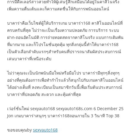
การมีดีลเลอร์สาวสวยทำให้ผู้เล่นรู้สึกเสมือนได้อยู่ในคาสิโนจริง
เพิ่มความตื่นเต้นและก็ความสดชื่นให้กับการพนันออนไลน์
บาคาร่าคือเว็บไซต์ผู้ให้บริการเกม บาคาร่า168 คาสิโนออนไลน์ที่
ครบครันที่สุด ไม่ว่าจะเป็นเรื่องความปลอดภัย การบริการ ระบบ
ฝาก-ถอนอัตโนมัติ การถ่ายทอดสดจากคาสิโนจริง แบบการเดิมพัน
ที่มากมาย และก็โปรโมชั่นสุดคุ้ม ทุกสิ่งกลุ่มนี้ทำให้บาคาร่า168
เป็นตัวเลือกลำดับแรกๆสำหรับคนที่ปรารถนาสัมผัสประสบการณ์
เล่นบาคาร่าที่เหนือระดับ
ไม่ว่าคุณจะเป็นนักพนันมือใหม่หรือมือโปร บาคาร่ามีทุกๆสิ่งทุกๆ
อย่างที่คุณต้องการเพื่อทำกำไรแล้วก็สนุกไปกับเกมคาสิโนออนไลน์
ได้อย่างเต็มที่ ลงทะเบียนเป็นสมาชิกวันนี้เพื่อเริ่มต้นประสบการณ์
บาคาร่าที่ปลอดภัย สะดวก และคุ้มค่าที่สุด
เว่อร์ชั่นใหม่ sexyauto168 sexyauto168s.com 6 December 25
Jon เกมบาคาร่าสนุกๆ บาคาร่า168ถอนภายใน 3 วินาที Top 38
ขอขอบคุณby
sexyauto168