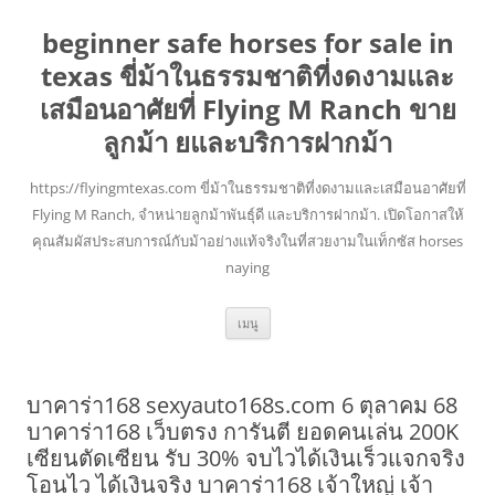
beginner safe horses for sale in
texas ขี่ม้าในธรรมชาติที่งดงามและ
เสมือนอาศัยที่ Flying M Ranch ขาย
ลูกม้า ยและบริการฝากม้า
https://flyingmtexas.com ขี่ม้าในธรรมชาติที่งดงามและเสมือนอาศัยที่
Flying M Ranch, จำหน่ายลูกม้าพันธุ์ดี และบริการฝากม้า. เปิดโอกาสให้
คุณสัมผัสประสบการณ์กับม้าอย่างแท้จริงในที่สวยงามในเท็กซัส horses
naying
ข้าม
เมนู
ไป
ยัง
เนื้อหา
บาคาร่า168 sexyauto168s.com 6 ตุลาคม 68
บาคาร่า168 เว็บตรง การันตี ยอดคนเล่น 200K
เซียนตัดเซียน รับ 30% จบไวได้เงินเร็วแจกจริง
โอนไว ได้เงินจริง บาคาร่า168 เจ้าใหญ่ เจ้า