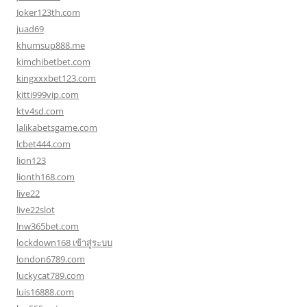
Joker123th.com
juad69
khumsup888.me
kimchibetbet.com
kingxxxbet123.com
kitti999vip.com
ktv4sd.com
lalikabetsgame.com
lcbet444.com
lion123
lionth168.com
live22
live22slot
lnw365bet.com
lockdown168 เข้าสู่ระบบ
london6789.com
luckycat789.com
luis16888.com