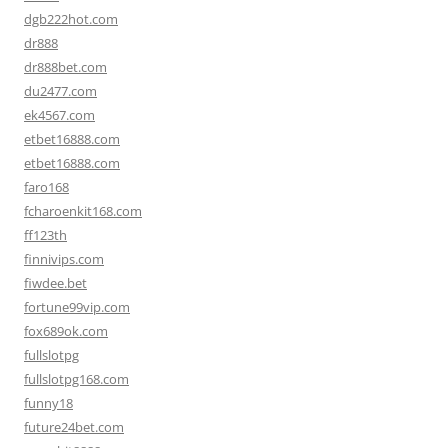
dgb222hot.com
dr888
dr888bet.com
du2477.com
ek4567.com
etbet16888.com
etbet16888.com
faro168
fcharoenkit168.com
ff123th
finnivips.com
fiwdee.bet
fortune99vip.com
fox689ok.com
fullslotpg
fullslotpg168.com
funny18
future24bet.com