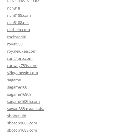
RENO88WIN.COM
rich818
rich8188.com
rich8188.net
rizzbetx.com
rockstar66
royal558
royaleluxee.com
run24pro.com
runway789s.com
s2kgamewin.com
sagame
sagame168
sagame168th
sagame168th.com
sawan888 ทดลองเล่น
sbobet168
sbotop1688.com
sbotop1688.com