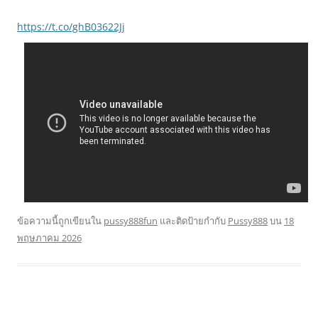
https://t.co/ghB03622Jj
ข้อความนี้ถูกเขียนใน
pussy888fun
และติดป้ายกำกับ
Pussy888
บน
18
พฤษภาคม 2026