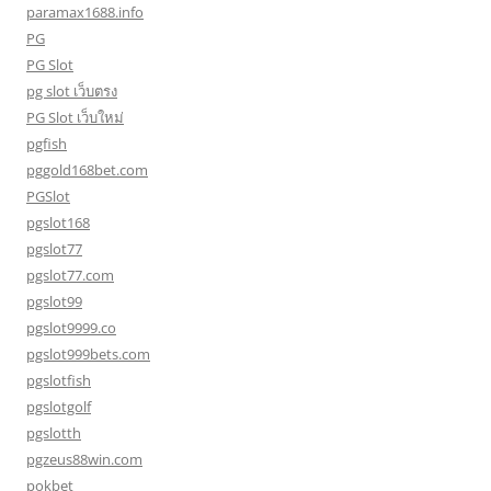
paramax1688.info
PG
PG Slot
pg slot เว็บตรง
PG Slot เว็บใหม่
pgfish
pggold168bet.com
PGSlot
pgslot168
pgslot77
pgslot77.com
pgslot99
pgslot9999.co
pgslot999bets.com
pgslotfish
pgslotgolf
pgslotth
pgzeus88win.com
pokbet