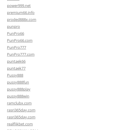
power999.net
premium66.info
proded888x.com
punpro
PunPro66
PunPro66.com
PunPro777
PunPro777.com
puntaek66
puntaek77
Pussy888
pussy888fun
pussy888play
pussy888win
ramclubx.com
rasri365day.com
rasri365day.com
realflikbet.com