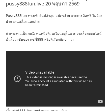
pussy888fun.live 20 พฤษภา 2569
Pussy888fun ทางเข้าใหม่ล่าสุด สมัครง่าย แจกเครดิตฟรี ไม่ต้อง
ฝาก เล่นสล็อตแตกง่าย
ถ้าหากคุณเป็นคนอีกคนหนึ่งที่วนเวียนอยู่ในแวดวงสล็อตออนไลน์
มั่นใจว่าชื่อของ พุซซี่888 หรือที่เรียกติดปากว่า
เว็บ พุซซี่888 ต้องเคยผ่านหูผ่านตามาบ้าง