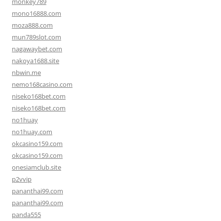
monkey789
mono16888.com
moza888.com
mun789slot.com
nagawaybet.com
nakoya1688.site
nbwin.me
nemo168casino.com
niseko168bet.com
niseko168bet.com
no1huay
no1huay.com
okcasino159.com
okcasino159.com
onesiamclub.site
p2vvip
pananthai99.com
pananthai99.com
panda555