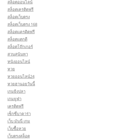
สล็อตออนไลน์
สล็อตเครดิตฟรี
สล็อตเว็บตรง
สล็อตเว็บตรง 168
สล็อตเเครดิตฟรี
สล็อตแตกดี
สล็อตโจ๊กเกอร์
สวนสุนันทา
หนังออนไลน์
หวย
หวยออนไลน์24
หวยฮานอยวันนี้
เกมยิงปลา
เกมยูฟ่า
เครดิตฟรี
เซ็กซี่บาคาร่า
เว็บ มันนี่ เกม
เว็บซื้อหวย
เว็บตรงสล็อต