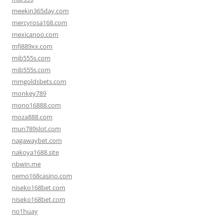
meekin365day.com
mercyrosa168.com
mexicanoo.com
mfj889xx.com
mib555s.com
mib555s.com
mmgoldsbets.com
monkey789
mono16888.com
moza888.com
mun789slot.com
nagawaybet.com
nakoya1688.site
nbwin.me
nemo168casino.com
niseko168bet.com
niseko168bet.com
no1huay