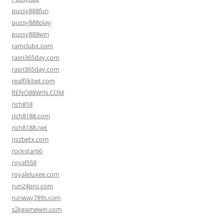
pussy888fun
pussy888play
pussy888win
ramclubx.com
rasri365day.com
rasri365day.com
realflikbet.com
RENO88WIN.COM
rich818
rich8188.com
rich8188.net
rizzbetx.com
rockstar66
royal558
royaleluxee.com
run24pro.com
runway789s.com
s2kgamewin.com