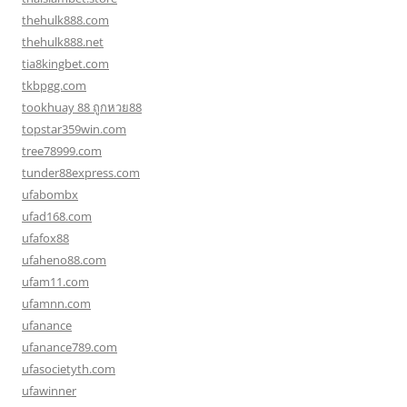
thehulk888.com
thehulk888.net
tia8kingbet.com
tkbpgg.com
tookhuay 88 ถูกหวย88
topstar359win.com
tree78999.com
tunder88express.com
ufabombx
ufad168.com
ufafox88
ufaheno88.com
ufam11.com
ufamnn.com
ufanance
ufanance789.com
ufasocietyth.com
ufawinner