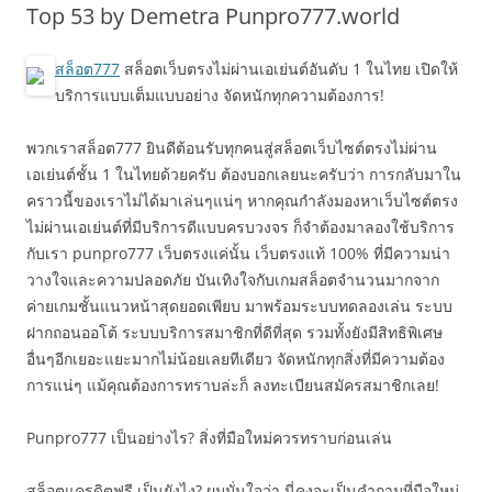
Top 53 by Demetra Punpro777.world
สล็อต777
สล็อตเว็บตรงไม่ผ่านเอเย่นต์อันดับ 1 ในไทย เปิดให้
บริการแบบเต็มแบบอย่าง จัดหนักทุกความต้องการ!
พวกเราสล็อต777 ยินดีต้อนรับทุกคนสู่สล็อตเว็บไซต์ตรงไม่ผ่าน
เอเย่นต์ชั้น 1 ในไทยด้วยครับ ต้องบอกเลยนะครับว่า การกลับมาใน
คราวนี้ของเราไม่ได้มาเล่นๆแน่ๆ หากคุณกำลังมองหาเว็บไซต์ตรง
ไม่ผ่านเอเย่นต์ที่มีบริการดีแบบครบวงจร ก็จำต้องมาลองใช้บริการ
กับเรา punpro777 เว็บตรงแค่นั้น เว็บตรงแท้ 100% ที่มีความน่า
วางใจและความปลอดภัย บันเทิงใจกับเกมสล็อตจำนวนมากจาก
ค่ายเกมชั้นแนวหน้าสุดยอดเพียบ มาพร้อมระบบทดลองเล่น ระบบ
ฝากถอนออโต้ ระบบบริการสมาชิกที่ดีที่สุด รวมทั้งยังมีสิทธิพิเศษ
อื่นๆอีกเยอะแยะมากไม่น้อยเลยทีเดียว จัดหนักทุกสิ่งที่มีความต้อง
การแน่ๆ แม้คุณต้องการทราบล่ะก็ ลงทะเบียนสมัครสมาชิกเลย!
Punpro777 เป็นอย่างไร? สิ่งที่มือใหม่ควรทราบก่อนเล่น
สล็อตแครดิตฟรี เป็นยังไง? ผมมั่นใจว่า นี่คงจะเป็นคำถามที่มือใหม่