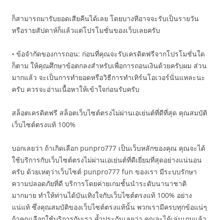
ก็สามารถมารับยอดเสียคืนได้เลย โดยบางทีอาจจะรับเป็นรายวัน
หรือรายสัปดาห์ก็แล้วแต่โปรโมชั่นของเว็บเลยครับ
• ข้อจำกัดของการถอน: ก่อนที่คุณจะรับเครดิตฟรีจากโปรโมชั่นใด
ก็ตาม ให้คุณศึกษาข้อตกลงสำหรับเพื่อการถอนเงินด้วยครับผม ส่วน
มากแล้ว จะเป็นการทำยอดหรือวิธีการทำเทิร์นโอเวอร์นั่นแหละนะ
ครับ ควรจะอ่านเนื้อหาให้เข้าใจก่อนรับครับ
สล็อตเครดิตฟรี สล็อตเว็บไซต์ตรงไม่ผ่านเอเย่นต์ที่ดีที่สุด คุณสมบัติ
เว็บไซต์ตรงแท้ 100%
บอกเลยว่า ถ้าเกิดเลือก punpro777 เป็นเว็บหลักของคุณ คุณจะได้
ใช้บริการกับเว็บไซต์ตรงไม่ผ่านเอเย่นต์ที่ดีเยี่ยมที่สุดอย่างแน่นอน
ครับ ด้วยเหตุว่าเว็บไซต์ punpro777 fun ของเรา มีระบบรักษา
ความปลอดภัยที่ดี บริการโดยค่ายเกมชั้นนำระดับนานาชาติ
มากมาย ทำให้ท่านได้บันเทิงใจกับเว็บไซต์ตรงแท้ 100% อย่าง
แน่แท้ ซึ่งคุณสมบัติของเว็บไซต์ตรงแท้นั้น พวกเรามีครบทุกข้อแน่ๆ
ถ้าคุณเลือกใช้บริการกับเรา ค้ำประกันเลยว่า คุณจะได้เล่นเกมแล้ว