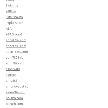
8lots.me
918Kiss
918kissauto
9kpluss.com
ABA
ABAGroup2
abbet789.com
abbet789.com
aden168ss.com
adm789.info
adm789.info
allbet24hr
alot666
amb888
ambnovabet.com
asb9999.com
ba88th.com
ba88th.com