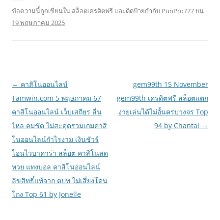
ข้อความนี้ถูกเขียนใน
สล็อตเครดิตฟรี
และติดป้ายกำกับ
PunPro777
บน
19 พฤษภาคม 2025
เมนู
←
คาสิโนออนไลน์
gem99th 15 November
นำทาง
Tamwin.com 5 พฤษภาคม 67
gem99th เครดิตฟรี สล็อตแตก
เรื่อง
คาสิโนออนไลน์ เว็บเสถียร ลื่น
ง่ายเล่นได้ไม่อั้นครบวงจร Top
ไหล คมชัด ไม่สะดุดรวมเกมคาสิ
94 by Chantal
→
โนออนไลน์กำไรงาม เงินชัวร์
โอนไวบาคาร่า สล็อต คาสิโนสด
หวย แทงบอล คาสิโนออนไลน์
ลิขสิทธิ์แท้จาก ตปท ไม่เสี่ยงโดน
โกง Top 61 by Jonelle