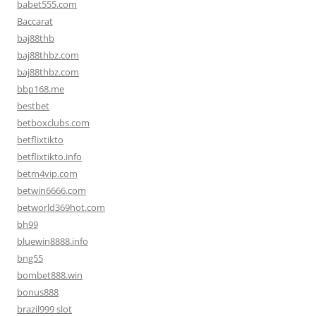
babet555.com
Baccarat
baj88thb
baj88thbz.com
baj88thbz.com
bbp168.me
bestbet
betboxclubs.com
betflixtikto
betflixtikto.info
betm4vip.com
betwin6666.com
betworld369hot.com
bh99
bluewin8888.info
bng55
bombet888.win
bonus888
brazil999 slot