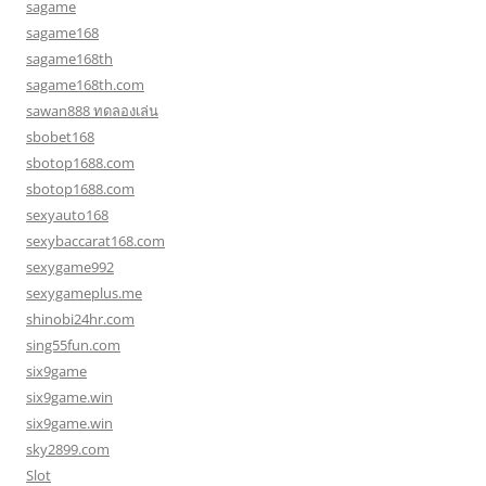
sagame
sagame168
sagame168th
sagame168th.com
sawan888 ทดลองเล่น
sbobet168
sbotop1688.com
sbotop1688.com
sexyauto168
sexybaccarat168.com
sexygame992
sexygameplus.me
shinobi24hr.com
sing55fun.com
six9game
six9game.win
six9game.win
sky2899.com
Slot