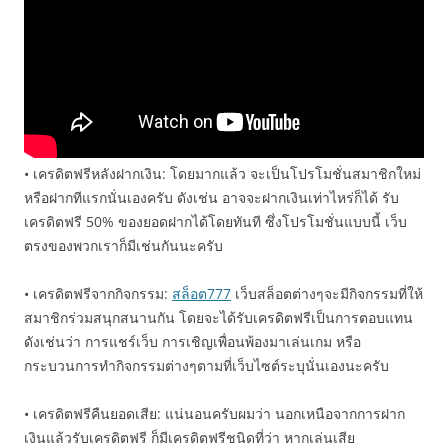
• เครดิตฟรีหลังฝากเงิน: โดยมากแล้ว จะเป็นโปรโมชั่นสมาชิกใหม่
หรือฝากทีแรกนั่นเองครับ ดังเช่น อาจจะฝากเงินเท่าไหร่ก็ได้ รับ
เครดิตฟรี 50% ของยอดฝากได้โดยทันที ซึ่งโปรโมชั่นแบบนี้ เว็บ
ตรงของพวกเราก็มีเช่นกันนะครับ
• เครดิตฟรีจากกิจกรรม:
สล็อต777
เว็บสล็อตต่างๆจะมีกิจกรรมที่ให้
สมาชิกร่วมสนุกสนานกัน โดยจะได้รับเครดิตฟรีเป็นการตอบแทน
ดังเช่นว่า การแชร์เว็บ การเชิญเพื่อนพ้องมาเล่นเกม หรือ
กระบวนการทำกิจกรรมต่างๆตามที่เว็บไซต์ระบุนั่นเองนะครับ
• เครดิตฟรีคืนยอดเสีย: แน่นอนครับผมว่า นอกเหนือจากการฝาก
เงินแล้วรับเครดิตฟรี ก็มีเครดิตฟรีชนิดที่ว่า หากเล่นเสีย