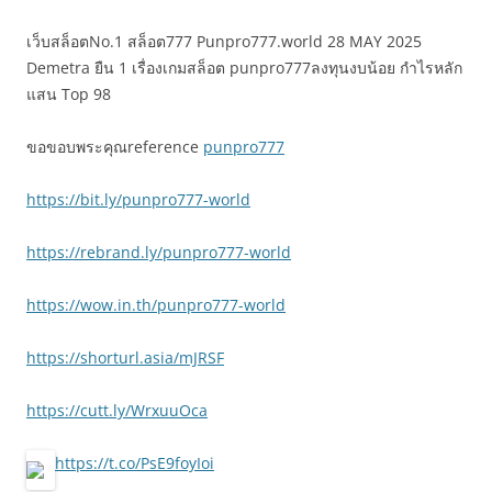
เว็บสล็อตNo.1 สล็อต777 Punpro777.world 28 MAY 2025
Demetra ยืน 1 เรื่องเกมสล็อต punpro777ลงทุนงบน้อย กำไรหลัก
แสน Top 98
ขอขอบพระคุณreference
punpro777
https://bit.ly/punpro777-world
https://rebrand.ly/punpro777-world
https://wow.in.th/punpro777-world
https://shorturl.asia/mJRSF
https://cutt.ly/WrxuuOca
https://t.co/PsE9foyIoi