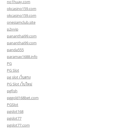
no1huay.com
okcasino159.com
okcasino159.com
onesiamclub.site
p2vvip
pananthai99.com
pananthai99.com
panda555
paramax1688.info
PG
PG Slot
pg slot เว็บตรง
PG Slot เว็บใหม่
pgfish
pggold168bet.com
PGSlot
pgslot168
pgslot77
pgslot77.com