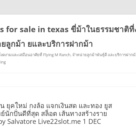
 for sale in texas ขี่ม้าในธรรมชาติท
ายลูกม้า ยและบริการฝากม้า
ี่งดงามและเสมือนอาศัยที่ Flying M Ranch, จำหน่ายลูกม้าพันธุ์ดี และบริการฝากม
ying
ข้าม
ไป
ยัง
เนื้อหา
ุน ยุคใหม่ กงล้อ แจกเงินสด และทอง ยูส
์นักปั่นดีที่สุด สล็อต เส้นทางสร้างราย
 by Salvatore Live22slot.me 1 DEC