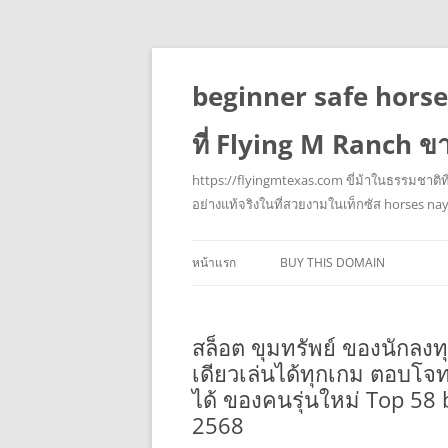
beginner safe horses
ที่ Flying M Ranch ข
https://flyingmtexas.com ขี่ม้าในธรรมชาติท
อย่างแท้จริงในที่สวยงามในเท็กซัส horses na
หน้าแรก
BUY THIS DOMAIN
สล็อต ขุมทรัพย์ ของนักลงท
เดียวเล่นได้ทุกเกม ตอบโจทย
ได้ ของคนรุ่นใหม่ Top 58
2568