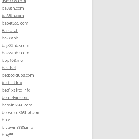
asb9999.com
ba88th.com
ba88th.com
babet555.com
Baccarat
baj88thb
baj88thbz.com
baj88thbz.com
bbp168.me
bestbet
betboxclubs.com
betflixtikto
betflixtikto.info
betm4vip.com
betwin6666.com
betworld369hot.com
bh99
bluewin8888.info
bng55