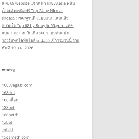
ส.ค. 69 website แจกหนัก Jin888.asia พนัน
เว็บแม่ เครดิตฟรี Top 24 by Nicolas
Jinda55 มาตรฐานดี ระบบแน่น เล่นแล้ว
สบายใจ Top 68 by Ruby Jin55.guru แคช
แบค 10% แจกวันเกิด 500 ระบบทันสมัย
รองรับทุกไลฟ์สไตล์ jinda55 เข้าร่วมวันนี้ รวย
ทันที 19 ก.ค. 2026
หมวดหมู่
1688vegasx.com
168slot
168สล็อต
188bet
188betth
1xbet
1xbit1
1xgameth.com