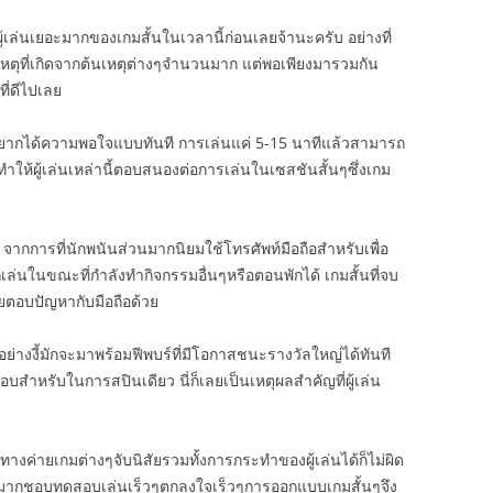
ผู้เล่นเยอะมากของเกมสั้นในเวลานี้ก่อนเลยจ้านะครับ อย่างที่
ีเหตุที่เกิดจากต้นเหตุต่างๆจำนวนมาก แต่พอเพียงมารวมกัน
ี่ดีไปเลย
อยากได้ความพอใจแบบทันที การเล่นแค่ 5-15 นาทีแล้วสามารถ
ทำให้ผู้เล่นเหล่านี้ตอบสนองต่อการเล่นในเซสชันสั้นๆซึ่งเกม
ัก: จากการที่นักพนันส่วนมากนิยมใช้โทรศัพท์มือถือสำหรับเพื่อ
ถเล่นในขณะที่กำลังทำกิจกรรมอื่นๆหรือตอนพักได้ เกมสั้นที่จบ
ลยตอบปัญหากับมือถือด้วย
ย่างงี้มักจะมาพร้อมฟีพบร์ที่มีโอกาสชนะรางวัลใหญ่ได้ทันที
ำหรับในการสปินเดียว นี่ก็เลยเป็นเหตุผลสำคัญที่ผู้เล่น
างค่ายเกมต่างๆจับนิสัยรวมทั้งการกระทำของผู้เล่นได้ก็ไม่ผิด
โดยมากชอบทดสอบเล่นเร็วๆตกลงใจเร็วๆการออกแบบเกมสั้นๆจึง