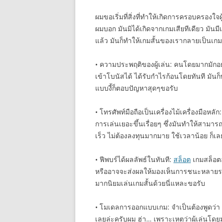
ผมขอเริ่มที่สิ่งที่ทำให้เกิดการครอบครองใจ
ผมบอก มันมิได้เกิดจากเกมเสียทีเดียว มันม
แล้ว มันก็ทำให้เกมสั้นของเรากลายเป็นเกมท
• ความประพฤติของผู้เล่น: คนโดยมากมัก
เข้าโบนัสได้ ได้รับกำไรก้อนโดยทันที มันก็
แบบงี้ก็ตอบปัญหาสุดๆขอรับ
• โทรศัพท์มือถือเป็นเครื่องไม้เครื่องมือหล
การเล่นเยอะขึ้นเรื่อยๆ ซึ่งมันทำให้สามาร
เร็ว ไม่ต้องลงทุนมากมาย ใช้เวลาน้อย ก็เ
• ฟีพบร์ได้ผลลัพธ์ในทันที:
สล็อต
เกมสล็อตอ
หรืออาจจะส่งผลให้มองเห็นการชนะหลายรอบส
มากนิยมเล่นเกมสั้นด้วยนี่แหละขอรับ
• โมเดลการออกแบบเกม: จำเป็นต้องพูดว่า ท
เลยล่ะครับผม ฮ่า… เพราะเหตุว่าผู้เล่น