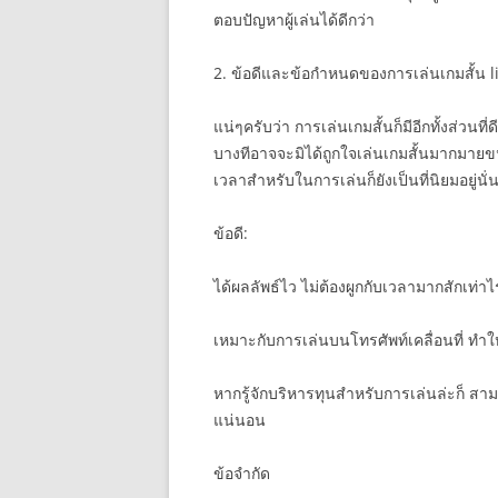
ตอบปัญหาผู้เล่นได้ดีกว่า
2. ข้อดีและข้อกำหนดของการเล่นเกมสั้น l
แน่ๆครับว่า การเล่นเกมสั้นก็มีอีกทั้งส่วนที
บางทีอาจจะมิได้ถูกใจเล่นเกมสั้นมากมายขนา
เวลาสำหรับในการเล่นก็ยังเป็นที่นิยมอยู่นั
ข้อดี:
ได้ผลลัพธ์ไว ไม่ต้องผูกกับเวลามากสักเท่
เหมาะกับการเล่นบนโทรศัพท์เคลื่อนที่ ท
หากรู้จักบริหารทุนสำหรับการเล่นล่ะก็ 
แน่นอน
ข้อจำกัด