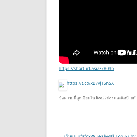
https://shorturl.asia/7B03b
https://t.co/xB7vjTSnSX
ข้อความนี้ถูกเขียนใน
live22slot
และติดป้ายก
เมนู
←
เว็บแม่ ufafox88 เครดิตฟรี Top 67 by