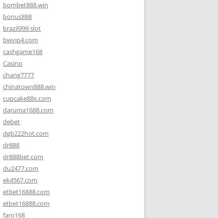
bombet888.win
bonus888
brazil999 slot
bwvip4.com
cashgame168
Casino
chang7777
chinatown888.win
cupcake88x.com
daruma1688.com
debet
dgb222hot.com
dr888
dr888bet.com
du2477.com
ek4567.com
etbet16888.com
etbet16888.com
faro168