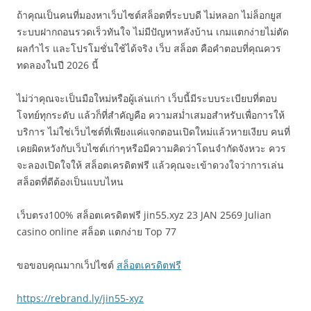
ถ้าคุณเป็นคนที่มองหาเว็บไซต์สล็อตที่ระบบดี ไม่หลอก ไม่ล็อกยูส
ระบบฝากถอนรวดเร็วทันใจ ไม่มีปัญหาหลังบ้าน เกมแตกง่ายไม่ตัด
ผลกำไร และโปรโมชั่นใช้ได้จริง เว็บ สล็อต คือคำตอบที่คุณควร
ทดลองในปี 2026 นี้
ไม่ว่าคุณจะเป็นมือใหม่หรือผู้เล่นเก่า เว็บนี้มีระบบระเบียบที่ตอบ
โจทย์ทุกระดับ แล้วก็ที่สำคัญคือ ความสม่ำเสมอสำหรับเพื่อการให้
บริการ ไม่ใช่เว็บไซต์ที่เพียงแค่แจกตอนเปิดใหม่แล้วหายเงียบ คนที่
เคยผิดหวังกับเว็บไซต์เก่าๆหรือมีความคิดว่าโดนจำกัดจังหวะ ควร
จะลองเปิดใจให้ สล็อตเครดิตฟรี แล้วคุณจะเข้าดวงใจว่าการเล่น
สล็อตที่ดีต้องเป็นแบบไหน
เว็บตรง100% สล็อตเครดิตฟรี jin55.xyz 23 JAN 2569 Julian
casino online สล็อต แตกง่าย Top 77
ขอขอบคุณมากเว็ปไซต์
สล็อตเครดิตฟรี
https://rebrand.ly/jin55-xyz