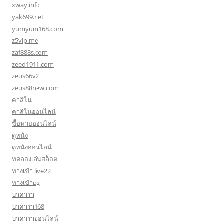
xway.info
yak699.net
yumyum168.com
z5vip.me
zaf888s.com
zeed1911.com
zeus66v2
zeus88new.com
คาสิโน
คาสิโนออนไลน์
ซื้อหวยออนไลน์
ดูหนัง
ดูหนังออนไลน์
ทดลองเล่นสล็อต
ทางเข้า live22
ทางเข้าpg
บาคาร่า
บาคาร่า168
บาคาร่าออนไลน์