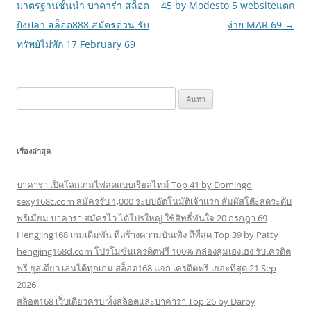
มาตรฐานชั้นนำ บาคาร่า สล็อต
45 by Modesto 5 websiteแตก
ยิงปลา สล็อต888 สมัครด่วน รับ
ง่าย MAR 69
→
ทรัพย์ไม่พัก 17 February 69
ค้นหา
สำหรับ:
เรื่องล่าสุด
บาคาร่า เปิดโลกเกมไพ่สดแบบเรียลไทม์ Top 41 by Domingo
sexy168c.com สมัครรับ 1,000 ระบบอัตโนมัติเจ้าแรก สัมผัสโต๊ะสดระดับ
พรีเมียม บาคาร่า สมัครไว ได้โปรใหญ่ ใช้สิทธิ์ทันใจ 20 กรกฎา 69
Hengjing168 เกมเดิมพัน ที่สร้างความบันเทิง ดีที่สุด Top 39 by Patty
hengjing168d.com โปรโมชั่นเครดิตฟรี 100% กล่องสุ่มเฮงเฮง รับเครดิต
ฟรี ยูสเดียว เล่นได้ทุกเกม สล็อต168 แจก เครดิตฟรี เยอะที่สุด 21 Sep
2026
สล็อต168 เว็บเดียวครบ ทั้งสล็อตและบาคาร่า Top 26 by Darby