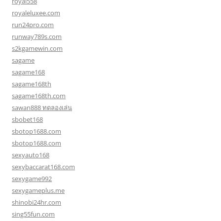
royal558
royaleluxee.com
run24pro.com
runway789s.com
s2kgamewin.com
sagame
sagame168
sagame168th
sagame168th.com
sawan888 ทดลองเล่น
sbobet168
sbotop1688.com
sbotop1688.com
sexyauto168
sexybaccarat168.com
sexygame992
sexygameplus.me
shinobi24hr.com
sing55fun.com