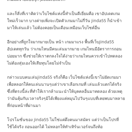
และก็สิ่งที่เราคิดว่าเว็บไซต์แห่งนี้ทำเป็นดีเยี่ยมคือ เขาอัปเดตเกม
ใหม่เร็วมาก บางค่ายเพิ่งจะเปิดตัวเกมมาไม่กี่วัน jinda55 ก็นำเข้า
มาให้เล่นแล้ว ไม่ต้องคอยเป็นเดือนเหมือนเว็บไซต์อื่น
อีกอย่างที่ถูกใจมากมายเป็น หน้า เกมมาแรง พื้นที่เว็บjinda55
อัปเดตทุกวัน ว่าเกมไหนมีคนเล่นมากมาย เกมไหนมีอัตราการถอน
บ่อยมาก ซึ่งช่วยให้เราตกลงใจได้ง่ายว่าเกมไหนควรเข้าไปทดลอง
ไม่ต้องสุ่มเองให้เสียทุนโดยไม่จำเป็น
กล่าวแบบคนเล่นjinda55 จริงก็คือ เว็บไซต์แห่งนี้เขาไม่ยัดเกมมา
เพื่อหลอกให้คนเล่นนานๆแต่ว่าเขาเลือกเกมที่ เล่นแล้วแตกได้จริง
ซึ่งที่ตรงนี้ล่ะที่ทำให้เรากล้าแนะนำให้บุคคลอื่นมาทดลอง ด้วยเหตุ
ว่ามันคุ้มกับเวลาจริงๆมิได้เพียงแค่หมุนไปวันๆแบบที่เคยพบมาหลาย
ที่ก่อนหน้าที่ผ่านมา
โปรโมชั่นของ jinda55 ไม่ใช่แค่ดึงคนมาสมัคร แต่ว่าเป็นโปรที่
ใช้ได้จริง ถอนออกได้ ไม่หลอกให้ทำเทิร์นเวอร์จนถึงท้อ