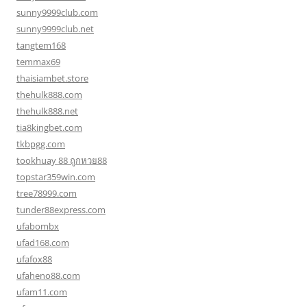
sunny9999club.com
sunny9999club.net
tangtem168
temmax69
thaisiambet.store
thehulk888.com
thehulk888.net
tia8kingbet.com
tkbpgg.com
tookhuay 88 ถูกหวย88
topstar359win.com
tree78999.com
tunder88express.com
ufabombx
ufad168.com
ufafox88
ufaheno88.com
ufam11.com