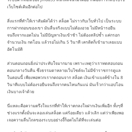
เว็บไซต์เดิมอีกต่อไป
สิ่งแรกที่ทำให้เราสัมผัสได้ว่า สล็อต ไม่ราวกับเว็บทั่วไป เป็นระบบ
การฝากถอนของเขา มันลื่นจริงแบบไม่ต้องอวย ไม่มีหน้ารอยืน
จนถึงจากแอดไม่น ไม่มีปัญหาเงินเข้าช้า ไม่ต้องสลิปซ้ำ แค่กรอก
จำนวนเงิน กดโอน แล้วรอไม่เกิน 5 วินาที เครดิตก็เข้ามาเลยแบบ
อัตโนมัติ
ส่วนตอนถอนยิ่งน่าประทับใจมากมาย เพราะเหตุว่าเราทดสอบถอน
ตอนกลางวันคืน ซึ่งธรรมดาหลายเว็บไซต์จะไม่มีข้าราชการดูแล
ในตอนนี้ เพียงพอพวกเรากดถอนจาก สล็อต เงินเข้าแบงค์ข้างใน 8
วินาทีแบบไม่ต้องรอยืนจนถึงจากคนไหนกันแน่ มันเร็วกว่าแอปโอน
เงินบางเจ้าด้วย
นี่แหละคือความตรึงใจแรกที่ทำให้เราตกลงใจฝากเงินเพิ่มอีก ทั้งๆที่
ช่วงแรกตั้งมั่นจะลองเล่นสล็อต แค่ร้อยเดียว แล้วเลิก แต่ว่าเพียงพอ
เจอความลื่นไถลของระบบอย่างงี้ก็อดไม่ได้ที่จะเล่นต่อ