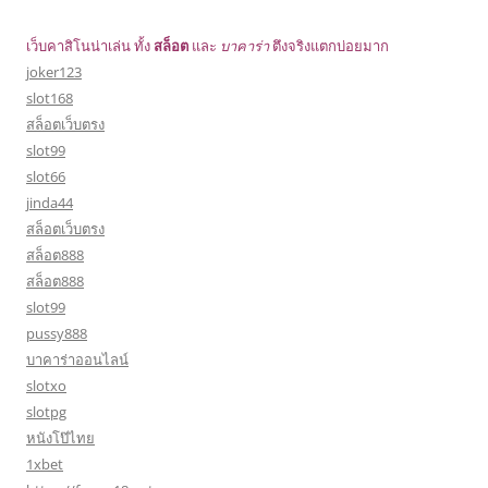
เว็บคาสิโนน่าเล่น ทั้ง
สล็อต
และ
บาคาร่า
ตึงจริงแตกบ่อยมาก
joker123
slot168
สล็อตเว็บตรง
slot99
slot66
jinda44
สล็อตเว็บตรง
สล็อต888
สล็อต888
slot99
pussy888
บาคาร่าออนไลน์
slotxo
slotpg
หนังโป๊ไทย
1xbet