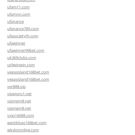
ufam11.com
ufamnn.com
ufanance
ufanance789.com
ufasocietyth.com
ufawinner
ufawinner99bet.com
uk369clubs.com
ut9winwin.com
vegasisland168bet.com
vegasisland168bet.com
ver888.vip
viperpro1.net
vipmgm8.net
vipmgm8.net
vvip16688.com
westbluez168bet.com
wkslotonline.com