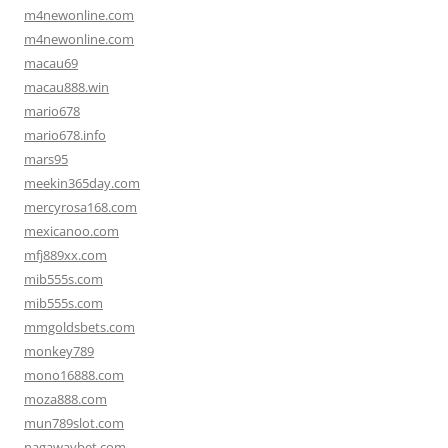
m4newonline.com
m4newonline.com
macau69
macau888.win
mario678
mario678.info
mars95
meekin365day.com
mercyrosa168.com
mexicanoo.com
mfj889xx.com
mib555s.com
mib555s.com
mmgoldsbets.com
monkey789
mono16888.com
moza888.com
mun789slot.com
nagawaybet.com