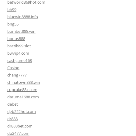
betworld369hot.com
bh99
bluewin8888.info
bng55
bombet888.win
bonus888
brazil999 slot
bwvip4.com
cashgame168
Casino
chang7777
chinatown888.win
cupcake88x.com
daruma1688.com
debet
dgb222hot.com
dr888
dr888bet.com
du2477.com