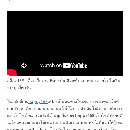
สล็อต168 สล็อตเว็บตรง ที่สายปั่นเลือกซ้ำ แตกหนัก จ่ายไว ได้เงิน
จริงทุกวี่ทุกวัน
ในสมัยที่เกม
happy168
แปลงเป็นหนทางใหม่ของการลงทุน เว็บที่
ตอบปัญหาทั้งความสนุกสนานแล้วก็โอกาสทำเงินจึงมีค่ามากยิ่งกว่า
แค่ เว็บไซต์เกม รวมทั้งนี่เป็นจุดยืนของ happy168 เว็บไซต์สล็อตที่
ไม่ใช่แค่รวมเกมมาให้เล่น แม้กระนั้นเป็นแพลตฟอร์มที่ช่วยให้ผู้เล่น
แปลงทุกการสปินเป็นรายได้จริง ไม่ว่าจะทุนมากมายหรือทุนน้อย