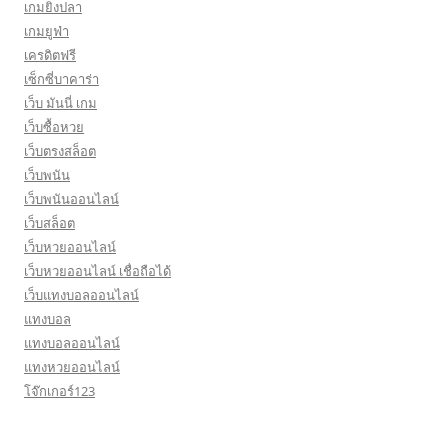
เกมยิงปลา
เกมยูฟ่า
เครดิตฟรี
เซ็กซี่บาคาร่า
เว็บ มันนี่ เกม
เว็บซื้อหวย
เว็บตรงสล็อต
เว็บพนัน
เว็บพนันออนไลน์
เว็บสล็อต
เว็บหวยออนไลน์
เว็บหวยออนไลน์ เชื่อถือได้
เว็บแทงบอลออนไลน์
แทงบอล
แทงบอลออนไลน์
แทงหวยออนไลน์
โจ๊กเกอร์123