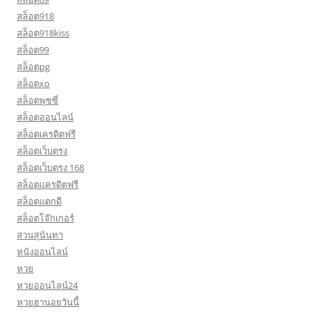
สล็อต918
สล็อต918kiss
สล็อต99
สล็อตpg
สล็อตxo
สล็อตพุซซี่
สล็อตออนไลน์
สล็อตเครดิตฟรี
สล็อตเว็บตรง
สล็อตเว็บตรง 168
สล็อตเเครดิตฟรี
สล็อตแตกดี
สล็อตโจ๊กเกอร์
สวนสุนันทา
หนังออนไลน์
หวย
หวยออนไลน์24
หวยฮานอยวันนี้