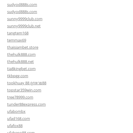
sudyod888s.com
sudyod888s.com
sunny9999club.com
sunny9999club.net
tangtem168
temmax69
thaisiambet.store
thehulk888.com
thehulk888.net
tia8kingbet.com
tkbpgg.com
tookhuay 88 ถูกหวย88
topstar359win.com
tree78999.com
tunder88express.com
ufabombx
ufad168.com
ufafox88
ufaheno88.com