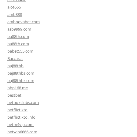
alot666
amb888
ambnovabet.com
asb9999.com
ba88th.com
ba88th.com
babet555.com
Baccarat
baj88thb
baj88thbz.com
baj88thbz.com
bbp168.me
bestbet
betboxclubs.com
betflixtikto
betflixtikto.info
betm4vip.com
betwin6666.com