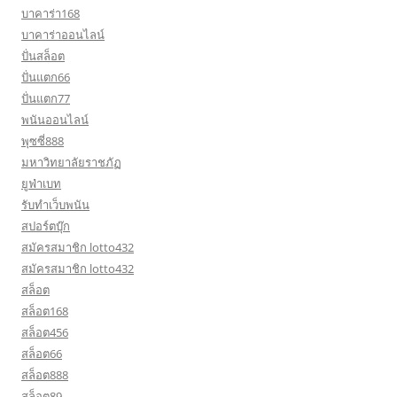
บาคาร่า168
บาคาร่าออนไลน์
ปั่นสล็อต
ปั่นแตก66
ปั่นแตก77
พนันออนไลน์
พุซซี่888
มหาวิทยาลัยราชภัฏ
ยูฟ่าเบท
รับทำเว็บพนัน
สปอร์ตบุ๊ก
สมัครสมาชิก lotto432
สมัครสมาชิก lotto432
สล็อต
สล็อต168
สล็อต456
สล็อต66
สล็อต888
สล็อต89