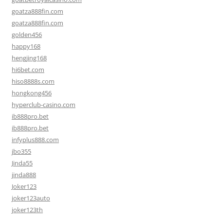
goatza888fin.com
goatza888fin.com
golden456
happy168
hengjing168
hi6bet.com
hiso8888s.com
hongkong456
hyperclub-casino.com
ib888pro.bet
ib888pro.bet
infyplus888.com
jbo355
Jinda55
jinda888
Joker123
joker123auto
joker123th