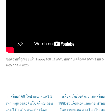
ข้อความนี้ถูกเขียนใน
happy168
และติดป้ายกำกับ
สล็อตเครดิตฟรี
บน
6
พฤษภาคม 2025
เมนู
←
สล็อต168 ใจป๋าแจกทุนฟรี 5
สล็อต เว็บไซต์ตรง เล่นสล็อต
นำทาง
เท่า หมุนวงล้อลุ้นโชคใหญ่ ถอน
188bet แจ็คพอตแตกง่าย พร้อม
เรื่อง
ง่าย ได้เงินไว ทางเข้าสล็อต
โบนัสสุดพิเศษ คาสิโน เว็บเปิด