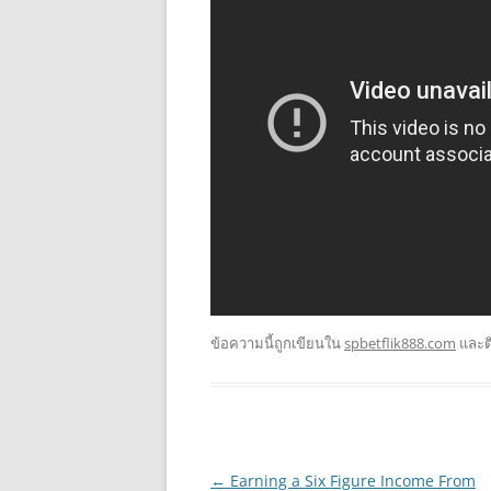
ข้อความนี้ถูกเขียนใน
spbetflik888.com
และต
เมนู
←
Earning a Six Figure Income From