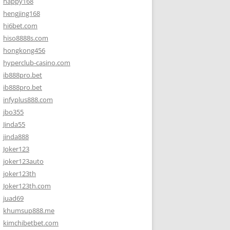
happy168
hengjing168
hi6bet.com
hiso8888s.com
hongkong456
hyperclub-casino.com
ib888pro.bet
ib888pro.bet
infyplus888.com
jbo355
Jinda55
jinda888
Joker123
joker123auto
joker123th
Joker123th.com
juad69
khumsup888.me
kimchibetbet.com