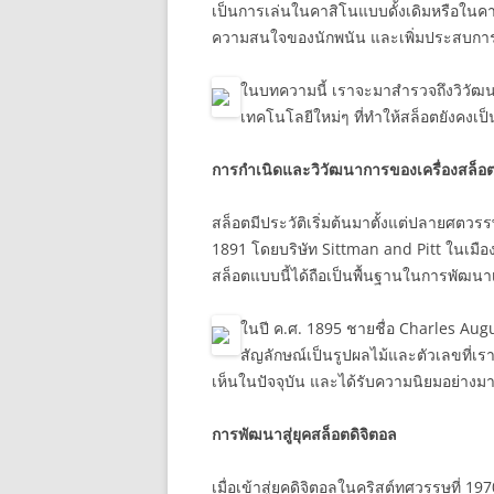
เป็นการเล่นในคาสิโนแบบดั้งเดิมหรือในคาส
ความสนใจของนักพนัน และเพิ่มประสบการณ
ในบทความนี้ เราจะมาสำรวจถึงวิวัฒน
เทคโนโลยีใหม่ๆ ที่ทำให้สล็อตยังคงเป็น
การกำเนิดและวิวัฒนาการของเครื่องสล็อ
สล็อตมีประวัติเริ่มต้นมาตั้งแต่ปลายศตวรรษท
1891 โดยบริษัท Sittman and Pitt ในเมืองบ
สล็อตแบบนี้ได้ถือเป็นพื้นฐานในการพัฒนาเ
ในปี ค.ศ. 1895 ชายชื่อ Charles Augus
สัญลักษณ์เป็นรูปผลไม้และตัวเลขที่เราค
เห็นในปัจจุบัน และได้รับความนิยมอย่างมา
การพัฒนาสู่ยุคสล็อตดิจิตอล
เมื่อเข้าสู่ยุคดิจิตอลในคริสต์ทศวรรษที่ 1