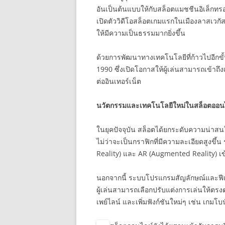
อันเป็นต้นแบบให้กับสล็อตแมชชีนอิเล็กทรอ
เปิดตัววิดีโอสล็อตเกมแรกในเมืองลาสเวก
ให้มีความเป็นธรรมมากยิ่งขึ้น
ด้วยการพัฒนาทางเทคโนโลยีที่ก้าวไปอีกขั
1990 ซึ่งเปิดโอกาสให้ผู้เล่นสามารถเข้าถึง
ต่ออินเทอร์เน็ต
นวัตกรรมและเทคโนโลยีใหม่ในสล็อตออน
ในยุคปัจจุบัน สล็อตได้ยกระดับความน่าส
ไม่ว่าจะเป็นกราฟิกที่มีความละเอียดสูงขึ้
Reality) และ AR (Augmented Reality) เข้า
นอกจากนี้ ระบบโปรแกรมสัญลักษณ์และฟีเจ
ผู้เล่นสามารถเลือกปรับแต่งการเล่นให้ต
เพย์ไลน์ และเพิ่มฟังก์ชันใหม่ๆ เช่น เกม