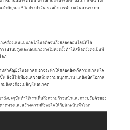
ิการผ่านสมาร์ทโฟน ทำให้เกมสามารถเข้าถึงได้ง่ายขึ้น โดย
วนสำคัญของชีวิตประจำวัน รวมถึงการชำระเงินผ่านระบบ
เครื่องเล่นแบบกลไกในอดีตจนถึงสล็อตออนไลน์ที่ใช้
รปรับปรุงและพัฒนาอย่างไม่หยุดยั้งทำให้สล็อตยังคงเป็นที่
วโลก
าทสำคัญยิ่งในอนาคต อาจจะทำให้สล็อตยิ่งทวีความน่าสนใจ
 สิ่งนี้ไม่เพียงแค่ช่วยเพิ่มความสนุกสนาน แต่ยังเปิดโอกาส
มเกมยังคงต้องเผชิญในอนาคต
ึงปัจจุบันทำให้เราเห็นถึงความก้าวหน้าและการปรับตัวของ
ดหวังและสร้างความพึงพอใจให้กับนักพนันทั่วโลก