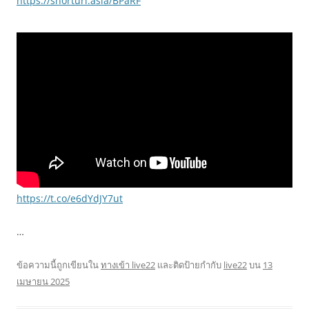
https://shorturl.asia/BPaRF
https://t.co/e6dYdJY7ut
…
ข้อความนี้ถูกเขียนใน
ทางเข้า live22
และติดป้ายกำกับ
live22
บน
13
เมษายน 2025