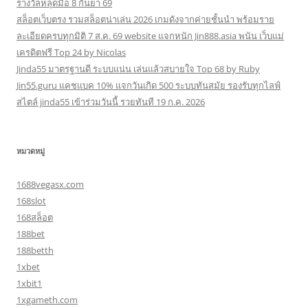
รางวัลหลุดมือ 8 กันยา 69
สล็อตเว็บตรง รวมสล็อตน่าเล่น 2026 เกมดังจากค่ายชั้นนำ พร้อมราย
ละเอียดครบทุกมิติ 7 ส.ค. 69 website แจกหนัก Jin888.asia พนัน เว็บแม่
เครดิตฟรี Top 24 by Nicolas
Jinda55 มาตรฐานดี ระบบแน่น เล่นแล้วสบายใจ Top 68 by Ruby
Jin55.guru แคชแบค 10% แจกวันเกิด 500 ระบบทันสมัย รองรับทุกไลฟ์
สไตล์ jinda55 เข้าร่วมวันนี้ รวยทันที 19 ก.ค. 2026
หมวดหมู่
1688vegasx.com
168slot
168สล็อต
188bet
188betth
1xbet
1xbit1
1xgameth.com