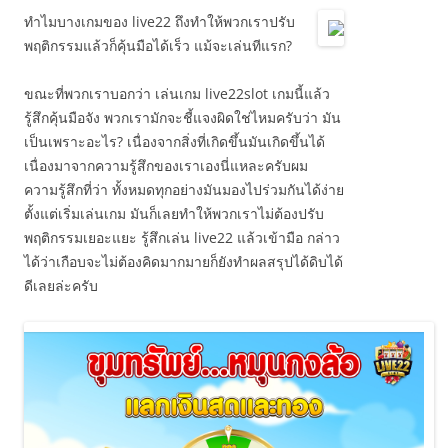
ทำไมบางเกมของ live22 ถึงทำให้พวกเราปรับ
พฤติกรรมแล้วก็คุ้นมือได้เร็ว แม้จะเล่นทีแรก?
ขณะที่พวกเราบอกว่า เล่นเกม live22slot เกมนี้แล้ว
รู้สึกคุ้นมือจัง พวกเรามักจะชี้แจงผิดใช่ไหมครับว่า มัน
เป็นเพราะอะไร? เนื่องจากสิ่งที่เกิดขึ้นมันเกิดขึ้นได้
เนื่องมาจากความรู้สึกของเราเองนี่แหละครับผม
ความรู้สึกที่ว่า ทั้งหมดทุกอย่างมันมองไปร่วมกันได้ง่าย
ตั้งแต่เริ่มเล่นเกม มันก็เลยทำให้พวกเราไม่ต้องปรับ
พฤติกรรมเยอะแยะ รู้สึกเล่น live22 แล้วเข้ามือ กล่าว
ได้ว่าเกือบจะไม่ต้องคิดมากมายก็ยังทำผลสรุปได้ดิบได้
ดีเลยล่ะครับ