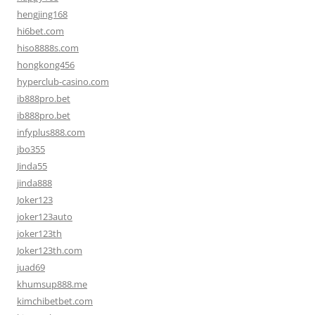
hengjing168
hi6bet.com
hiso8888s.com
hongkong456
hyperclub-casino.com
ib888pro.bet
ib888pro.bet
infyplus888.com
jbo355
Jinda55
jinda888
Joker123
joker123auto
joker123th
Joker123th.com
juad69
khumsup888.me
kimchibetbet.com