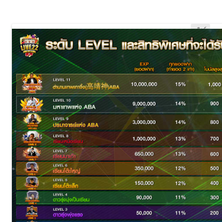
ลิงก์