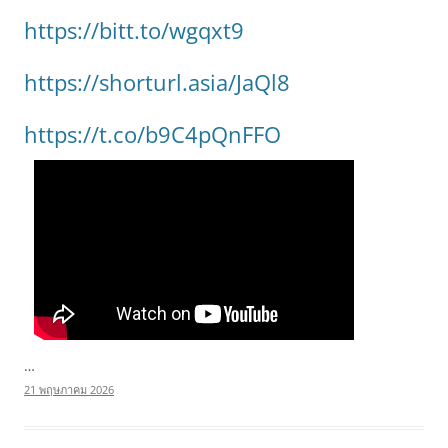
https://bitt.to/wgqxt9
https://shorturl.asia/JaQl8
https://t.co/b9C4pQnFFO
…
21 พฤษภาคม 2026