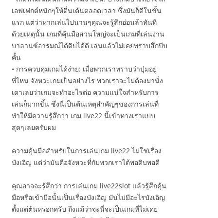
เอฟเฟกต์หนักๆให้ตื่นเต้นตลอดเวลา ซึ่งมันก็ดีในขั้น
แรก แต่ว่าหากเล่นไปนานๆคุณจะรู้สึกอ่อนล้าทันที
ด้วยเหตุนั้น เกมที่คุ้นมือส่วนใหญ่จะเป็นเกมที่เล่นง่าน
บาลานซ์อารมณ์ได้ดิบได้ดี เล่นแล้วไม่เคยทราบสึกบีบ
คั้น
• การควบคุมเกมได้ง่าย: เมื่อพวกเราทราบว่าปุ่มอยู่
ที่ไหน จังหวะเกมเป็นอย่างไร พวกเราจะไม่ต้องมานั่ง
เดาเลยว่าเกมจะทำอะไรต่อ ความแน่ใจสำหรับการ
เล่นก็มากขึ้น ซึ่งนี่เป็นต้นเหตุสำคัญๆของการเล่นที่
ทำให้มีความรู้สึกว่า เกม live22 นี้เข้าทางเราแบบ
สุดๆเลยครับผม
ความคุ้นมือสำหรับในการเล่นเกม live22 ไม่ใช่เรื่อง
บังเอิญ แต่ว่ามันคือจังหวะที่กับพวกเราได้พอดิบพอดี
คุณอาจจะรู้สึกว่า การเล่นเกม live22slot แล้วรู้สึกคุ้น
มือหรือเข้ามือนั้นเป็นเรื่องบังเอิญ มันไม่มีอะไรบังเอิญ
ตั้งแต่ต้นหรอกครับ ถึงแม้ว่าจะนี่จะเป็นเกมที่ไม่เคย