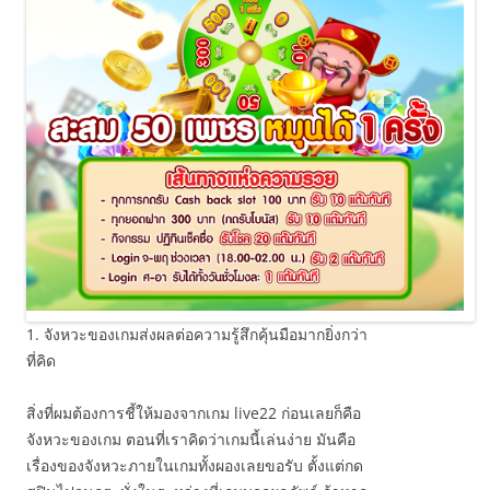
1. จังหวะของเกมส่งผลต่อความรู้สึกคุ้นมือมากยิ่งกว่า
ที่คิด
สิ่งที่ผมต้องการชี้ให้มองจากเกม live22 ก่อนเลยก็คือ
จังหวะของเกม ตอนที่เราคิดว่าเกมนี้เล่นง่าย มันคือ
เรื่องของจังหวะภายในเกมทั้งผองเลยขอรับ ตั้งแต่กด