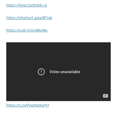
https://heys.to/tm69-co
https://shorturl.asia/BTiok
https://cutt.ly/srv8ArWs
https://t.co/PyxpNzKpYH