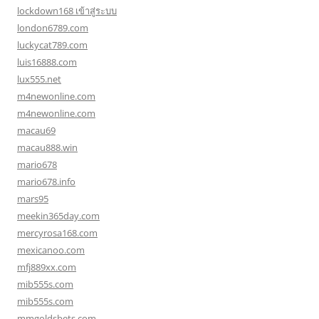
lockdown168 เข้าสู่ระบบ
london6789.com
luckycat789.com
luis16888.com
lux555.net
m4newonline.com
m4newonline.com
macau69
macau888.win
mario678
mario678.info
mars95
meekin365day.com
mercyrosa168.com
mexicanoo.com
mfj889xx.com
mib555s.com
mib555s.com
mmgoldsbets.com