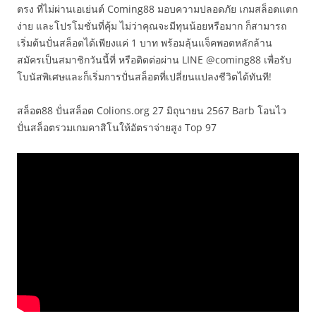
ตรง ที่ไม่ผ่านเอเย่นต์ Coming88 มอบความปลอดภัย เกมสล็อตแตก
ง่าย และโปรโมชั่นที่คุ้ม ไม่ว่าคุณจะมีทุนน้อยหรือมาก ก็สามารถ
เริ่มต้นปั่นสล็อตได้เพียงแค่ 1 บาท พร้อมลุ้นแจ็คพอตหลักล้าน
สมัครเป็นสมาชิกวันนี้ที่ หรือติดต่อผ่าน LINE @coming88 เพื่อรับ
โบนัสพิเศษและก็เริ่มการปั่นสล็อตที่เปลี่ยนแปลงชีวิตได้ทันที!
สล็อต88 ปั่นสล็อต Colions.org 27 มิถุนายน 2567 Barb โอนไว
ปั่นสล็อตรวมเกมคาสิโนให้อัตราจ่ายสูง Top 97