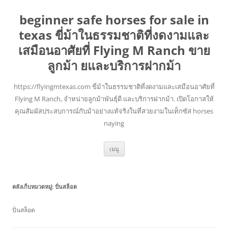
beginner safe horses for sale in
texas ขี่ม้าในธรรมชาติที่งดงามและ
เสมือนอาศัยที่ Flying M Ranch ขาย
ลูกม้า ยและบริการฝากม้า
https://flyingmtexas.com ขี่ม้าในธรรมชาติที่งดงามและเสมือนอาศัยที่
Flying M Ranch, จำหน่ายลูกม้าพันธุ์ดี และบริการฝากม้า. เปิดโอกาสให้
คุณสัมผัสประสบการณ์กับม้าอย่างแท้จริงในที่สวยงามในเท็กซัส horses
naying
ข้าม
เมนู
ไป
ยัง
เนื้อหา
คลังเก็บหมวดหมู่:
ปั่นสล็อต
ปั่นสล็อต