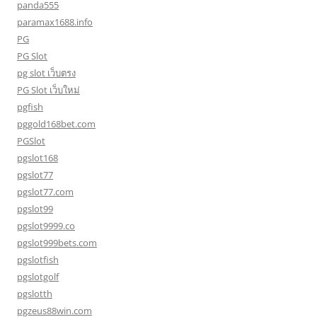
panda555
paramax1688.info
PG
PG Slot
pg slot เว็บตรง
PG Slot เว็บใหม่
pgfish
pggold168bet.com
PGSlot
pgslot168
pgslot77
pgslot77.com
pgslot99
pgslot9999.co
pgslot999bets.com
pgslotfish
pgslotgolf
pgslotth
pgzeus88win.com