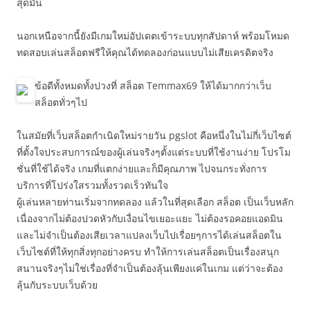
สุดมัน
นอกเหนือจากนี้ยังมีเกมใหม่อัปเดตเข้าระบบทุกสัปดาห์ พร้อมโหมด
ทดสอบเล่นสล็อตฟรีให้คุณได้ทดลองก่อนแบบไม่เสียเครดิตจริง
ข้อดีทั้งหมดทั้งปวงที่ สล็อต Temmax69 ให้ได้มากกว่าเว็บ
สล็อตทั่วๆไป
ในสมัยที่เว็บสล็อตกำเนิดใหม่รายวัน pgslot คือหนึ่งในไม่กี่เว็บไซต์
ที่ตั้งใจประสบการณ์ของผู้เล่นจริงๆตั้งแต่ระบบที่ใช้งานง่าย โปรโม
ชั่นที่ใช้ได้จริง เกมที่แตกง่ายและก็มีคุณภาพ ไปจนกระทั่งการ
บริการที่โปร่งใสรวมทั้งรวดเร็วทันใจ
ผู้เล่นหลายท่านเริ่มจากทดลอง แล้วในที่สุดเลือก สล็อต เป็นเว็บหลัก
เนื่องจากไม่ต้องปวดหัวกับเงื่อนไขเยอะแยะ ไม่ต้องรอคอยแอดมิน
และไม่จำเป็นต้องเสียเวลาแปลงเว็บไปเรื่อยๆการได้เล่นสล็อตใน
เว็บไซต์ที่ให้ทุกสิ่งทุกอย่างครบ ทำให้การเล่นสล็อตเป็นเรื่องสนุก
สนานจริงๆไม่ใช่เรื่องที่จำเป็นต้องลุ้นเพียงแค่ในเกม แต่ว่าจะต้อง
ลุ้นกับระบบเว็บด้วย