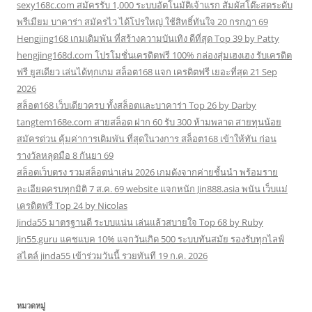
sexy168c.com สมัครรับ 1,000 ระบบอัตโนมัติเจ้าแรก สัมผัสโต๊ะสดระดับ
พรีเมียม บาคาร่า สมัครไว ได้โปรใหญ่ ใช้สิทธิ์ทันใจ 20 กรกฎา 69
Hengjing168 เกมเดิมพัน ที่สร้างความบันเทิง ดีที่สุด Top 39 by Patty
hengjing168d.com โปรโมชั่นเครดิตฟรี 100% กล่องสุ่มเฮงเฮง รับเครดิต
ฟรี ยูสเดียว เล่นได้ทุกเกม สล็อต168 แจก เครดิตฟรี เยอะที่สุด 21 Sep
2026
สล็อต168 เว็บเดียวครบ ทั้งสล็อตและบาคาร่า Top 26 by Darby
tangtem168e.com สายสล็อต ฝาก 60 รับ 300 ห้ามพลาด สายทุนน้อย
สมัครด่วน คุ้มค่าการเดิมพัน ที่สุดในวงการ สล็อต168 เข้าให้ทัน ก่อน
รางวัลหลุดมือ 8 กันยา 69
สล็อตเว็บตรง รวมสล็อตน่าเล่น 2026 เกมดังจากค่ายชั้นนำ พร้อมราย
ละเอียดครบทุกมิติ 7 ส.ค. 69 website แจกหนัก Jin888.asia พนัน เว็บแม่
เครดิตฟรี Top 24 by Nicolas
Jinda55 มาตรฐานดี ระบบแน่น เล่นแล้วสบายใจ Top 68 by Ruby
Jin55.guru แคชแบค 10% แจกวันเกิด 500 ระบบทันสมัย รองรับทุกไลฟ์
สไตล์ jinda55 เข้าร่วมวันนี้ รวยทันที 19 ก.ค. 2026
หมวดหมู่