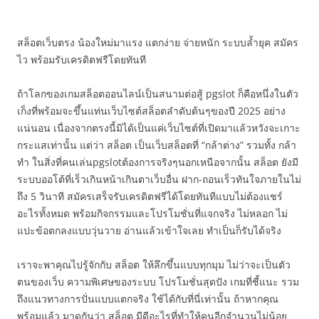
สล็อตเว็บตรง น้องใหม่มาแรง แตกง่าย จ่ายหนัก ระบบล้ำยุค สมัคร
ไว พร้อมรับเครดิตฟรีโดยทันที
ถ้าโลกของเกมสล็อตออนไลน์เป็นสนามต่อสู้ pgslot ก็คือหนึ่งในตัว
เก็งที่พร้อมจะขึ้นแท่นเว็บไซต์สล็อตลำดับต้นๆของปี 2025 อย่าง
แน่นอน เนื่องจากตรงนี้มิได้เป็นแค่เว็บไซต์ที่เปิดมาแล้วหวังจะเกาะ
กระแสเท่านั้น แต่ว่า สล็อต เป็นเว็บสล็อตที่ “กล้าต่าง” รวมทั้ง กล้า
ทำ ในสิ่งที่คนเล่นpgslotต้องการจริงๆนอกเหนือจากนั้น สล็อต ยังมี
ระบบออโต้ที่เร็วเกินหน้าเกินตาเว็บอื่น ฝาก-ถอนเร็วทันใจภายในไม่
ถึง 5 วินาที สมัครเสร็จรับเครดิตฟรีได้โดยทันทีแบบไม่ต้องแชร์
อะไรทั้งหมด พร้อมกิจกรรมและโปรโมชั่นที่แจกจริง ไม่หลอก ไม่
แปะข้อตกลงแบบวุ่นวาย อ่านแล้วเข้าใจเลย ทำเป็นก็รับได้จริง
เราจะพาคุณไปรู้จักกับ สล็อต ให้ลึกขึ้นแบบทุกมุม ไม่ว่าจะเป็นตัว
ตนของเว็บ ความพิเศษของระบบ โปรโมชั่นสุดปัง เกมที่ชี้แนะ รวม
ถึงแนวทางการปั่นแบบแตกจริง ใช้ได้กับที่นี่เท่านั้น ถ้าหากคุณ
พร้อมแล้ว มาดูกันว่า สล็อต มีดีอะไรที่ทำให้คนอีกจำนวนไม่น้อย