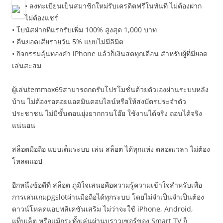
• ลงทะเบียนเป็นสมาชิกใหม่รับเครดิตฟรีในทันที ไม่ต้องฝาก
ไม่ต้องแชร์
• โบนัสฝากทีแรกรับเพิ่ม 100% สูงสุด 1,000 บาท
• คืนยอดเสียรายวัน 5% แบบไม่มีลิมิต
• กิจกรรมลุ้นทองคำ iPhone แล้วก็เงินสดทุกเดือน สำหรับผู้ที่มียอด
เล่นสะสม
ผู้เล่นtemmax69สามารถกดรับโปรโมชั่นด้วยตัวเองผ่านระบบหลัง
บ้าน ไม่ต้องรอคอยแอดมินตอบไลน์หรือให้ส่งบัตรประจำตัว
ประชาชน ไม่มีขั้นตอนยุ่งยากกวนโอ๊ย ใช้งานได้จริง ถอนได้จริง
แน่นอน
สล็อตมือถือ แบบเต็มระบบ เล่น สล็อต ได้ทุกแห่ง ตลอดเวลา ไม่ต้อง
โหลดแอป
อีกหนึ่งข้อดีที่ สล็อต ภูมิใจเสนอคือความรู้ความเข้าใจสำหรับเพื่อ
การเล่นเกมpgslotผ่านมือถือได้ทุกระบบ โดยไม่จำเป็นจำเป็นต้อง
ดาวน์โหลดแอปพลิเคชันเสริม ไม่ว่าจะใช้ iPhone, Android,
แท็บเล็ต หรือแม้กระทั้งเล่นผ่านบราวเซอร์ของ Smart TV ก็