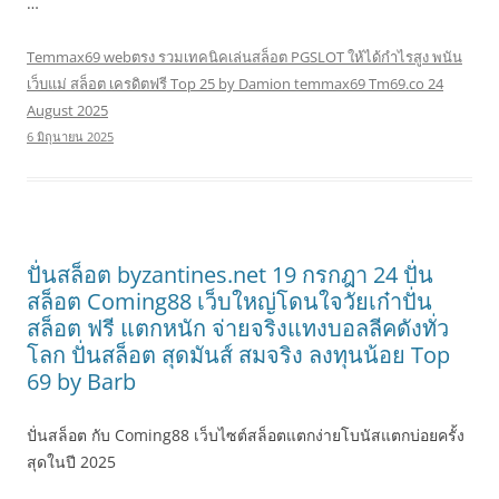
…
Temmax69 webตรง รวมเทคนิคเล่นสล็อต PGSLOT ให้ได้กำไรสูง พนัน
เว็บแม่ สล็อต เครดิตฟรี Top 25 by Damion temmax69 Tm69.co 24
August 2025
6 มิถุนายน 2025
ปั่นสล็อต byzantines.net 19 กรกฎา 24 ปั่น
สล็อต Coming88 เว็บใหญ่โดนใจวัยเก๋าปั่น
สล็อต ฟรี แตกหนัก จ่ายจริงแทงบอลลีคดังทั่ว
โลก ปั่นสล็อต สุดมันส์ สมจริง ลงทุนน้อย Top
69 by Barb
ปั่นสล็อต กับ Coming88 เว็บไซต์สล็อตแตกง่ายโบนัสแตกบ่อยครั้ง
สุดในปี 2025