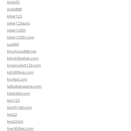
Jinda55
jinda888
Joker123
joker123auto
joker123th
Joker123th.com
juad69
khumsup888.me
kimchibetbet.com
kingxxxbet123.com
kitti999vip.com
ktv4sd.com
lalikabetsgame.com
lcbet444.com
lion123
lionth168.com
live22
live22slot
lnw365bet.com