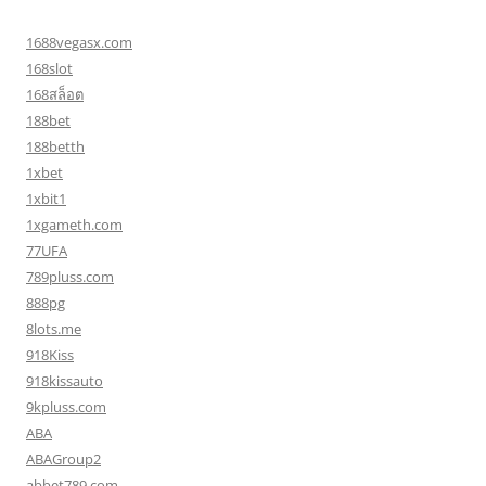
1688vegasx.com
168slot
168สล็อต
188bet
188betth
1xbet
1xbit1
1xgameth.com
77UFA
789pluss.com
888pg
8lots.me
918Kiss
918kissauto
9kpluss.com
ABA
ABAGroup2
abbet789.com