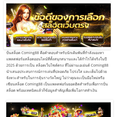
ปั่นสล็อต Coming88 คือคำตอบสำหรับนักเดิมพันที่กำลังมองหา
แพลตฟอร์มสล็อตออนไลน์ที่ทั้งสนุกสนานและได้กำไรได้จริงในปี
2025 ด้วยการเป็น สล็อตเว็บไซต์ตรง ที่ไม่ผ่านเอเย่นต์ Coming88
นำเสนอประสบการณ์การเล่นที่ปลอดภัย โปร่งใส และเต็มไปด้วย
จังหวะสำหรับในการลุ้นรางวัลใหญ่ ไม่ว่าคุณจะเป็นมือใหม่หรือ
เซียนสล็อต Coming88 เป็นแพลตฟอร์มยอดฮิตสำหรับเพื่อการปั่น
สล็อต พร้อมเทคนิคแล้วก็ข้อมูลสำคัญเพื่อเพิ่มโอกาสทำเงิน