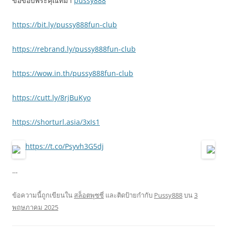
ขอขอบพระคุณที่มา
pussy888
https://bit.ly/pussy888fun-club
https://rebrand.ly/pussy888fun-club
https://wow.in.th/pussy888fun-club
https://cutt.ly/8rjBuKyo
https://shorturl.asia/3xIs1
https://t.co/Psyvh3G5dj
…
ข้อความนี้ถูกเขียนใน
สล็อตพุซซี่
และติดป้ายกำกับ
Pussy888
บน
3
พฤษภาคม 2025