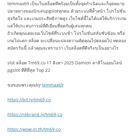
temmax69 เป็นเว็บสล็อตที่พร้อมเป็นทั้งจุดกำเนิดและก็จุดหมาย
ปลายทางของนักเล่นpgslotทุกคน ด้วยระบบที่ล้ำหน้า โปรโมชั่น
สุจริตใจ และเกมประสิทธิภาพสูง เว็บไซต์นี้ไม่ได้แค่ให้บริการเกม
แต่ให้ประสบการณ์ที่ดีเยี่ยมที่สุดกับผู้เล่นทุกคน
ถ้าเกิดคุณเคยเจอเว็บไซต์ที่ระบบช้า โปรโมชั่นสลับซับซ้อน หรือ
เกมไม่แตก สล็อต จะเปลี่ยนแปลงความคิดคุณไปตลอดไป ทดลอง
สมัครวันนี้ แล้วคุณจะทราบว่า เว็บสล็อตที่ดีจริงๆเป็นอย่างไร
slot สล็อต Tm69.co 17 สิงหา 2025 Damion คาสิโนออนไลน์
pgslot ที่ดีที่สุด Top 22
ขอขอบพระคุณby
temmax69
https://bit.ly/tm69-co
https://rebrand.ly/tm69-co
https://wow.in.th/tm69-co