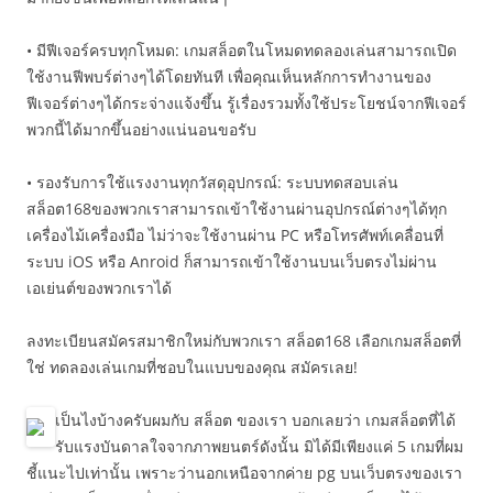
• มีฟีเจอร์ครบทุกโหมด: เกมสล็อตในโหมดทดลองเล่นสามารถเปิด
ใช้งานฟีพบร์ต่างๆได้โดยทันที เพื่อคุณเห็นหลักการทำงานของ
ฟีเจอร์ต่างๆได้กระจ่างแจ้งขึ้น รู้เรื่องรวมทั้งใช้ประโยชน์จากฟีเจอร์
พวกนี้ได้มากขึ้นอย่างแน่นอนขอรับ
• รองรับการใช้แรงงานทุกวัสดุอุปกรณ์: ระบบทดสอบเล่น
สล็อต168ของพวกเราสามารถเข้าใช้งานผ่านอุปกรณ์ต่างๆได้ทุก
เครื่องไม้เครื่องมือ ไม่ว่าจะใช้งานผ่าน PC หรือโทรศัพท์เคลื่อนที่
ระบบ iOS หรือ Anroid ก็สามารถเข้าใช้งานบนเว็บตรงไม่ผ่าน
เอเย่นต์ของพวกเราได้
ลงทะเบียนสมัครสมาชิกใหม่กับพวกเรา สล็อต168 เลือกเกมสล็อตที่
ใช่ ทดลองเล่นเกมที่ชอบในแบบของคุณ สมัครเลย!
เป็นไงบ้างครับผมกับ สล็อต ของเรา บอกเลยว่า เกมสล็อตที่ได้
รับแรงบันดาลใจจากภาพยนตร์ดังนั้น มิได้มีเพียงแค่ 5 เกมที่ผม
ชี้แนะไปเท่านั้น เพราะว่านอกเหนือจากค่าย pg บนเว็บตรงของเรา