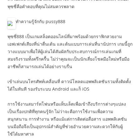
พุซซี่คือคำตอบที่คุณไม่สมควรพลาด
ทำความรู้จักกับ pussy888
พุซซี่888 เป็นเกมสล็อตออนไลน์ที่มาพร้อมด้วยกราฟิกสวยงาม
เอฟเฟกต์เสียงที่น่าตื่นเต้น และต้นแบบการเล่นที่นานัปการ เกมนี้ถูก
วางแบบมาเพื่อให้ผู้เล่นได้สัมผัสกับประสบการณ์การเล่นเกมที่
สมจริงรวมทั้งครึกครื้น ไม่ว่าคุณจะเป็นนักเสี่ยงโชคมือใหม่หรือมือ
อาชีพก็สามารถเล่นได้อย่างราบรื่น
เข้าเล่นบนโทรศัพท์เคลื่อนที่ ดาวน์โหลดแอพพลิเคชันรวมทั้งติดตั้ง
ได้ในทันที รองรับระบบ Android และก็ iOS
การใช้งานสมาร์ทโฟนหรือแท็บเล็ตเพื่อเข้าถึงบริการต่างๆแปลง
เป็นเรื่องปกติที่ทุกคนรู้จัก ไม่ว่าจะคือการใช้งานเพื่อความ
สนุกสนาน การทำงาน หรือแม้แต่การติดต่อสื่อสาร แอพพลิเคชัน
บนมือถือจึงเป็นอุปกรณ์สำคัญที่ช่วยอำนวยความสะดวกให้กับผู้
ใช้ได้มหาศาล