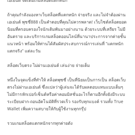
เอเย่นต์ จัดเต็มเกมสล็อตแตกหนัก
ถ้าคุณกำลังมองหาเว็บสล็อตที่แตกหนัก จ่ายจริง และไม่จำต้องผ่าน
เอเย่นต์ พุชชี่888 เป็นคำตอบที่คุณไม่ควรพลาด! เว็บไซต์สล็อตยอด
นิยมที่ครอบครองใจนักเดิมพันมาอย่างนาน ด้วยระบบที่เสถียร ไม่มี
อันตราย และบริการเกมสล็อตออนไลน์ที่นานาประการจากค่ายชั้น
แนวหน้า พร้อมให้ท่านได้สัมผัสประสบการณ์การเล่นที่ “แตกหนัก
แตกจริง” แต่ละวัน
สล็อตเว็บตรง ไม่ผ่านเอเย่นต์ เล่นง่าย จ่ายเต็ม
หนึ่งในจุดแข็งที่ทำให้ สล็อตพุซซี่ เป็นที่นิยมเป็นการเป็น สล็อตเว็บ
ตรงไม่ผ่านเอเย่นต์ ซึ่งแปลว่าผู้เล่นจะได้รับผลตอบแทนแบบเต็มๆ
ไม่มีการหักเปอร์เซ็นต์หรือค่าคอมมิสชั่นอะไรก็ตามอีกทั้งยังมีระบบ
ระเบียบฝาก-ถอนอัตโนมัติที่รวดเร็ว รองรับทุกแบงค์ รวมทั้ง True
Wallet เพิ่มความสบายให้กับผู้ใช้งานทุกกรุ๊ป
รวมเกมสล็อตแตกหนักจากทุกค่ายดัง