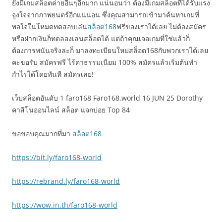
ยังมีเกมสล็อตค่ายอื่นๆอีกมาก แน่นอนว่า ต้องมีเกมสล็อตที่ได้รับแรง
จูงใจจากภาพยนตร์อีกแน่นอน ซึ่งคุณสามารถเข้ามาค้นหาเกมที่
พอใจในโหมดทดสอบเล่น
สล็อต168
ฟรีของเราได้เลย ไม่ต้องสมัคร
หรือฝากเงินก็ทดลองเล่นสล็อตได้ แต่ถ้าคุณเจอเกมที่ใช่แล้วก็
ต้องการพนันจริงล่ะก็ มาลงทะเบียนใหม่สล็อต168กับพวกเราได้เลย
คะขอรับ สมัครฟรี ไร้ค่าธรรมเนียม 100% สมัครแล้วเริ่มต้นทำ
กำไรได้โดยทันที สมัครเลย!
เว็บสล็อตอันดับ 1 faro168 Faro168.world 16 JUN 25 Dorothy
คาสิโนออนไลน์ สล็อต แจกบ่อย Top 84
ขอขอบคุณมากที่มา
สล็อต168
https://bit.ly/faro168-world
https://rebrand.ly/faro168-world
https://wow.in.th/faro168-world