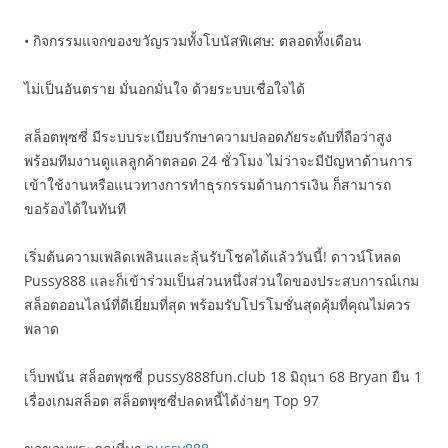
• กิจกรรมแจกของขวัญรวมทั้งโบนัสพิเศษ: ตลอดทั้งเดือน
ไม่เป็นอันตราย มั่นอกมั่นใจ ด้วยระบบเชื่อใจได้
สล็อตพุซซี่ มีระบบระเบียบรักษาความปลอดภัยระดับที่ถือว่าสูง
พร้อมทีมงานดูแลลูกค้าตลอด 24 ชั่วโมง ไม่ว่าจะมีปัญหาด้านการ
เข้าใช้งานหรือแนวทางการทำธุรกรรมด้านการเงิน ก็สามารถ
ขอร้องได้ในทันที
เริ่มต้นความเพลิดเพลินและลุ้นรับโชคได้แล้ววันนี้! ดาวน์โหลด
Pussy888 และก็เข้าร่วมเป็นส่วนหนึ่งส่วนใดของประสบการณ์เกม
สล็อตออนไลน์ที่ดีเยี่ยมที่สุด พร้อมรับโปรโมชั่นสุดคุ้มที่คุณไม่ควร
พลาด
เว็บพนัน สล็อตพุซซี่ pussy888fun.club 18 มิถุนา 68 Bryan ยืน 1
เรื่องเกมสล็อต สล็อตพุซซี่ปลดหนี้ได้ง่ายๆ Top 97