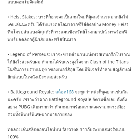
แบบคอมโบจัดเต็ม!
• Heist Stakes: บางทีก็อาจจะเป็นเกมใหม่ที่ผู้คนจำนวนมากยังไม่
เคยเล่นนะครับ ได้รับแรงดลใจมาจากซีรีส์ดังอย่าง Money Heist
ทีมโจรปล้นแบงค์สุดดังที่วางแผนชิงทรัพย์โรงกษาปณ์ มาพร้อมฟี
พบร์ปลดล็อกตู้นิรภัยและฟรีสปินมาก
• Legend of Perseus: เราจะขาดตำนานแห่งทวยเทพกรีกโบราณ
ได้ยังไงล่ะครับผม ตัวเกมได้รับแรงจูงใจจาก Clash of the Titans
ในซีนการปราบเมดูซ่าของเพอร์สิอุส โดยมีฟีเจอร์ทำลายสัญลักษณ์
ยักษ์แบบในหนังเป๊ะๆเลยล่ะครับ
• Battleground Royale:
สล็อต168
จะพูดว่าหนังก็พูดยากเช่นกัน
นะครับ เพราะว่าฉาก Battleground Royale ก็ตามชื่อเลย ดังดัง
อย่าง PUBG เสียมากกว่า ตัวเกมมาพร้อมฉากสงครามกลางเมือง
รวมทั้งฟีพบร์พิเศษมากมายก่ายกอง
ทดลองเล่นสล็อตออนไลน์บน faro168 ราวกับระบบเกมจริงแบบ
100%