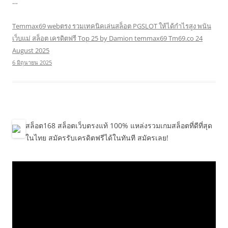
…
Temmax69 webตรง รวมเทคนิคเล่นสล็อต PGSLOT ให้ได้กำไรสูง พนัน
เว็บแม่ สล็อต เครดิตฟรี Top 25 by Damion temmax69 Tm69.co 24
August 2025
6 มิถุนายน 2025
สล็อต168 สล็อตเว็บตรงแท้ 100% แหล่งรวมเกมสล็อตที่ดีที่สุด
ในไทย สมัครรับเครดิตฟรีได้ในทันที สมัครเลย!