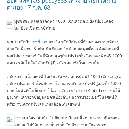
อยด์ และ IOS pussy888 เล่นง่าย ถอนได้ด้วย
ตนเอง 17 ก.ค. 68
พุซซี่888 แจกเครดิตฟรี 1000 แจกเครดิตไม่ยั้ง เพียงแค่ลง
ทะเบียนเป็นสมาชิกใหม่
คุณเป็นนักปั่น
พุซซี่888
ตัวจริง หรือมือใหม่ที่กำลังมองหานาทีทอง
สำหรับเพื่อการเริ่มต้นเดิมพันออนไลน์ สล็อตพุซซี่888 คือคำตอบที่
คุณไม่ควรพลาด! วันนี้พิเศษสุดๆกับโปรโมชั่น “แจกเครดิตฟรี 1000
แจกเครดิตไม่อั้น” สำหรับผู้ที่ สมัครสมาชิกใหม่ เท่านั้น!
สมัครง่าย สล็อตพุซซี่ ได้เงินจริง พร้อมเครดิตฟรี 1000 เพียงแค่คุณ
สมัครเป็นสมาชิกใหม่กับเรา ก็สามารถรับ เครดิตฟรีสูงสุดถึง 1,000
บาท ในทันที ไม่ต้องแชร์ ไม่ต้องรับรองบัตรประจำตัวประชาชนให้
ยุ่งยาก แค่กรอกข้อมูลสมัครเบื้องต้น แล้วก็รับรองเบอร์โทรศัพท์ ก็
พร้อมรับเครดิตไปเล่นเกมสล็อตได้เลยทันที
ระบบเสถียร เล่นลื่น ไม่มีสะดุด มีเกมสล็อตแตกง่าย แจ็คพอตอ
อกบ่อย ไม่มีอันตราย มั่นอกมั่นใจ ด้วยระบบรักษาความ