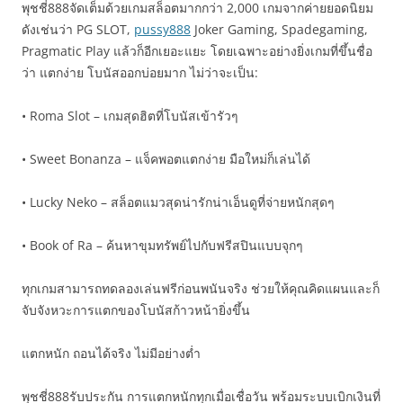
พุชชี่888จัดเต็มด้วยเกมสล็อตมากกว่า 2,000 เกมจากค่ายยอดนิยม
ดังเช่นว่า PG SLOT,
pussy888
Joker Gaming, Spadegaming,
Pragmatic Play แล้วก็อีกเยอะแยะ โดยเฉพาะอย่างยิ่งเกมที่ขึ้นชื่อ
ว่า แตกง่าย โบนัสออกบ่อยมาก ไม่ว่าจะเป็น:
• Roma Slot – เกมสุดฮิตที่โบนัสเข้ารัวๆ
• Sweet Bonanza – แจ็คพอตแตกง่าย มือใหม่ก็เล่นได้
• Lucky Neko – สล็อตแมวสุดน่ารักน่าเอ็นดูที่จ่ายหนักสุดๆ
• Book of Ra – ค้นหาขุมทรัพย์ไปกับฟรีสปินแบบจุกๆ
ทุกเกมสามารถทดลองเล่นฟรีก่อนพนันจริง ช่วยให้คุณคิดแผนและก็
จับจังหวะการแตกของโบนัสก้าวหน้ายิ่งขึ้น
แตกหนัก ถอนได้จริง ไม่มีอย่างต่ำ
พุชชี่888รับประกัน การแตกหนักทุกเมื่อเชื่อวัน พร้อมระบบเบิกเงินที่