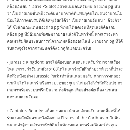
สล็อตอันดับ 1 อย่าง PG Slot อย่างแน่นอนครับผม ค่ายเกม pg นับ
ว่าเป็นค่ายเกมชั้นหนึ่งระดับนานาชาติที่แฟนๆคนไทยคนจำนวนไม่
น้อยให้การตอบรับที่ดีเลิศๆเรียกได้ว่า เป็นค่ายเกมอันดับ 1 ด้วยก็ว่า
ได้ ซึ่งลักษณะเด่นของค่าย pg ที่เห็นได้ชัดเจนที่สุดเลยก็คือ เกม
สล็อต pg ที่มีธีมเกมพิเศษมากมาย แล้วก็ในพาร์ทนี้ พวกเราจะพา
คุณมาสัมผัสประสบการณ์จากเกมสล็อตออนไลน์ 5 เกมจาก pg ที่ได้
รับแรงจูงใจจากภาพยนตร์ดัง มาดูกันเลยนะครับ!
• Jurassic Kingdom: อาจไม่ต้องบอกเลยค่ะนะครับว่ามาจากเรื่อง
ไหน เพราะว่าธีมเกมfaro168ไดโนเสาร์สมัยดึกดำบรรพ์ เราก็น่าจะ
คิดถึงหนังอย่าง Jurassic Park เท่านั้นแหละขอรับ ฉากการทดลอง
ฉากไข่โดโนเสาร์ หรือการปะทุของภูเขาไฟ ยังไงก็รำลึกถึงแน่ๆ ตัว
เกมมาพร้อมระบบฟรีสปินรวมทั้งตัวคูณเพิ่มอย่างต่อเนื่อง น่าเล่น
สุดๆเลยล่ะครับผม
• Captain’s Bounty: สล็อต ขอแนะนำเลยล่ะขอรับ เกมสล็อตที่ได้
รับแรงผลักดันจากหนังดังอย่าง Pirates of the Caribbean กัปตัน
หนวดดำผู้ตามล่าหาทรัพย์สินในท้องทะเล มาพร้อมฟีเจอร์ตัวคูณ