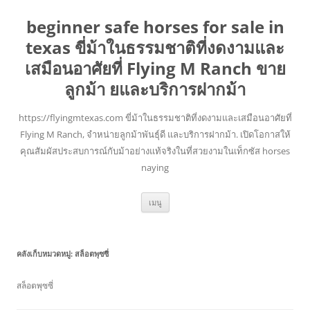
beginner safe horses for sale in
texas ขี่ม้าในธรรมชาติที่งดงามและ
เสมือนอาศัยที่ Flying M Ranch ขาย
ลูกม้า ยและบริการฝากม้า
https://flyingmtexas.com ขี่ม้าในธรรมชาติที่งดงามและเสมือนอาศัยที่
Flying M Ranch, จำหน่ายลูกม้าพันธุ์ดี และบริการฝากม้า. เปิดโอกาสให้
คุณสัมผัสประสบการณ์กับม้าอย่างแท้จริงในที่สวยงามในเท็กซัส horses
naying
ข้าม
เมนู
ไป
ยัง
เนื้อหา
คลังเก็บหมวดหมู่:
สล็อตพุซซี่
สล็อตพุซซี่