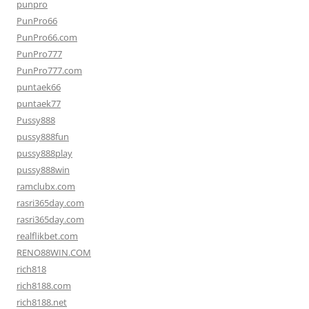
punpro
PunPro66
PunPro66.com
PunPro777
PunPro777.com
puntaek66
puntaek77
Pussy888
pussy888fun
pussy888play
pussy888win
ramclubx.com
rasri365day.com
rasri365day.com
realflikbet.com
RENO88WIN.COM
rich818
rich8188.com
rich8188.net