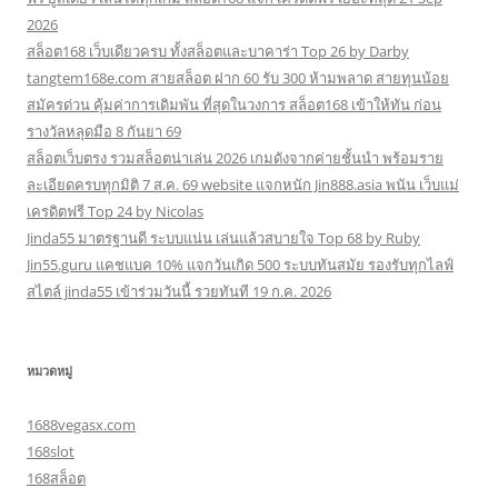
2026
สล็อต168 เว็บเดียวครบ ทั้งสล็อตและบาคาร่า Top 26 by Darby
tangtem168e.com สายสล็อต ฝาก 60 รับ 300 ห้ามพลาด สายทุนน้อย
สมัครด่วน คุ้มค่าการเดิมพัน ที่สุดในวงการ สล็อต168 เข้าให้ทัน ก่อน
รางวัลหลุดมือ 8 กันยา 69
สล็อตเว็บตรง รวมสล็อตน่าเล่น 2026 เกมดังจากค่ายชั้นนำ พร้อมราย
ละเอียดครบทุกมิติ 7 ส.ค. 69 website แจกหนัก Jin888.asia พนัน เว็บแม่
เครดิตฟรี Top 24 by Nicolas
Jinda55 มาตรฐานดี ระบบแน่น เล่นแล้วสบายใจ Top 68 by Ruby
Jin55.guru แคชแบค 10% แจกวันเกิด 500 ระบบทันสมัย รองรับทุกไลฟ์
สไตล์ jinda55 เข้าร่วมวันนี้ รวยทันที 19 ก.ค. 2026
หมวดหมู่
1688vegasx.com
168slot
168สล็อต