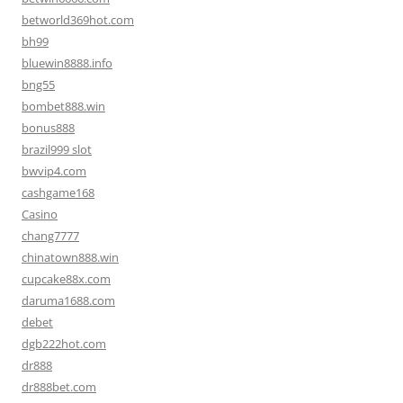
betworld369hot.com
bh99
bluewin8888.info
bng55
bombet888.win
bonus888
brazil999 slot
bwvip4.com
cashgame168
Casino
chang7777
chinatown888.win
cupcake88x.com
daruma1688.com
debet
dgb222hot.com
dr888
dr888bet.com