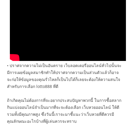
• ปราศจากความไม่เป็นอันตราย เว็บลอตเตอรี่ออนไลน์ทั่วไปนั้นจะ
มีการเผยข้อมูลสมาชิกทำให้ปราศจากความเป็นส่วนตัวแล้วก็อาจ
จะก่อให้ข้อมูลของคุณรั่วไหลก็เป็นไปได้ก็เลยจะต้องให้ความสนใจ
สำหรับการเลือก lotto888 ที่ดี
ถ้าเกิดคุณไม่ต้องการที่จะอยากประสบปัญหาพวกนี้ ในการซื้อสลาก
กินแบ่งออนไลน์จำเป็นมากที่จะจะต้องเลือก เว็บหวยออนไลน์ ให้ดี
รวมทั้งมีคุณภาพสูง ซึ่งวันนี้เราจะมาชี้แนะว่าเว็บหวยที่ดีควรมี
คุณลักษณะอะไรบ้างที่ผู้เล่นควรจะทราบ