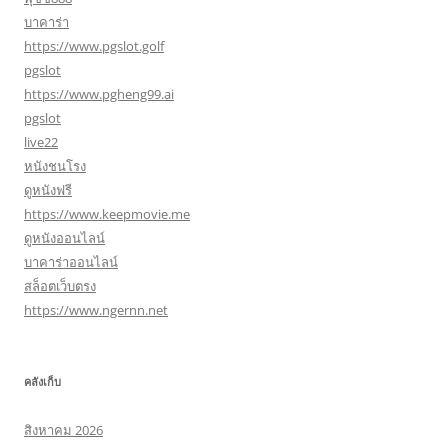
บาคาร่า
https://www.pgslot.golf
pgslot
https://www.pgheng99.ai
pgslot
live22
หนังชนโรง
ดูหนังฟรี
https://www.keepmovie.me
ดูหนังออนไลน์
บาคาร่าออนไลน์
สล็อตเว็บตรง
https://www.ngernn.net
คลังเก็บ
สิงหาคม 2026