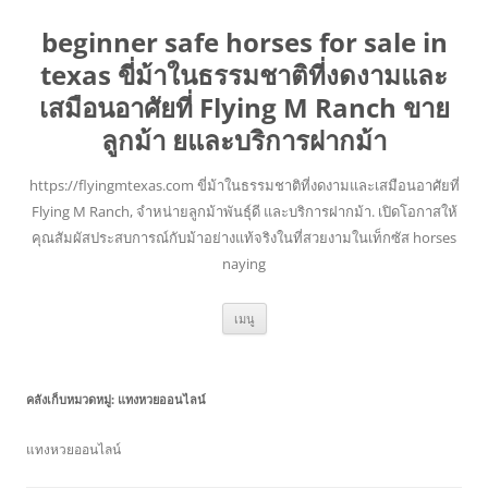
beginner safe horses for sale in
texas ขี่ม้าในธรรมชาติที่งดงามและ
เสมือนอาศัยที่ Flying M Ranch ขาย
ลูกม้า ยและบริการฝากม้า
https://flyingmtexas.com ขี่ม้าในธรรมชาติที่งดงามและเสมือนอาศัยที่
Flying M Ranch, จำหน่ายลูกม้าพันธุ์ดี และบริการฝากม้า. เปิดโอกาสให้
คุณสัมผัสประสบการณ์กับม้าอย่างแท้จริงในที่สวยงามในเท็กซัส horses
naying
ข้าม
เมนู
ไป
ยัง
เนื้อหา
คลังเก็บหมวดหมู่:
แทงหวยออนไลน์
แทงหวยออนไลน์