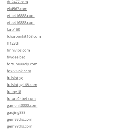
du2477.com
ek4567.com
etbet16888.com
etbet16888.com
faro168
fcharoenkit168.com
ff123th
finnivips.com
fiwdee.bet
fortune99vip.com
fox689ok.com
fullslotpg
fullslotpg168.com
funny18
future24bet.com
gamehit8888.com
gaojing888
gem99ths.com
gem99ths.com