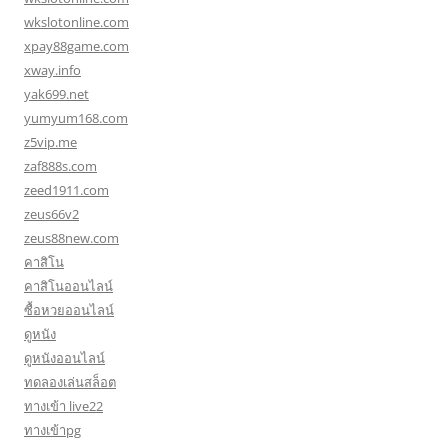
wkslotonline.com
xpay88game.com
xway.info
yak699.net
yumyum168.com
z5vip.me
zaf888s.com
zeed1911.com
zeus66v2
zeus88new.com
คาสิโน
คาสิโนออนไลน์
ซื้อหวยออนไลน์
ดูหนัง
ดูหนังออนไลน์
ทดลองเล่นสล็อต
ทางเข้า live22
ทางเข้าpg