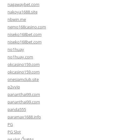
nagawaybet.com
nakoya1688.site
nbwin.me
nemo168casino.com
niseko168bet.com
niseko168bet.com
no1huay
no1huay.com
okcasino159.com
okcasino159.com
onesiamclub.site
p2vvip
pananthai99.com
pananthai99.com
panda555
paramax1688.info
PG
PG Slot
pg slot เว็บตรง