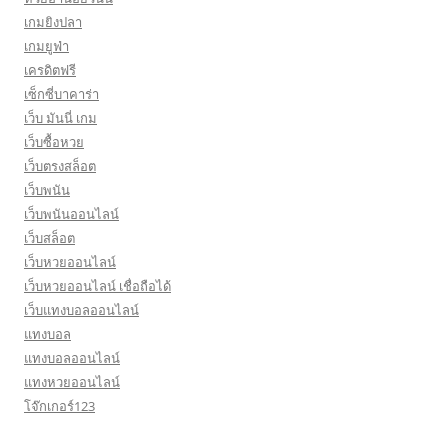
เกมยิงปลา
เกมยูฟ่า
เครดิตฟรี
เซ็กซี่บาคาร่า
เว็บ มันนี่ เกม
เว็บซื้อหวย
เว็บตรงสล็อต
เว็บพนัน
เว็บพนันออนไลน์
เว็บสล็อต
เว็บหวยออนไลน์
เว็บหวยออนไลน์ เชื่อถือได้
เว็บแทงบอลออนไลน์
แทงบอล
แทงบอลออนไลน์
แทงหวยออนไลน์
โจ๊กเกอร์123