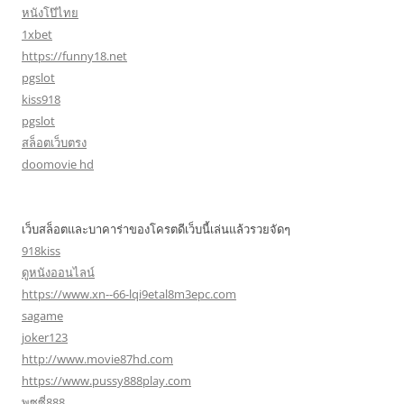
หนังโป๊ไทย
1xbet
https://funny18.net
pgslot
kiss918
pgslot
สล็อตเว็บตรง
doomovie hd
เว็บสล็อตและบาคาร่าของโครตดีเว็บนี้เล่นแล้วรวยจัดๆ
918kiss
ดูหนังออนไลน์
https://www.xn--66-lqi9etal8m3epc.com
sagame
joker123
http://www.movie87hd.com
https://www.pussy888play.com
พุซซี่888