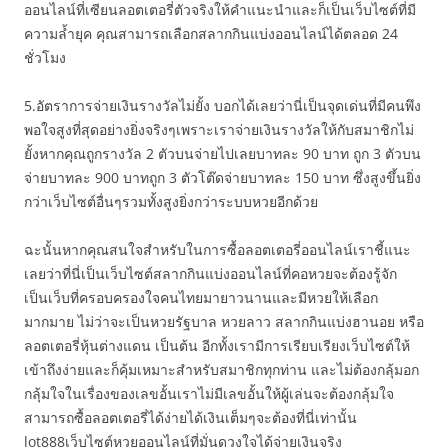
ออนไลน์ที่เซียนลอตเตอรี่ตัวจริงให้คำแนะนำและก็เป็นเว็บไซต์ที่มี
ความล้ำยุค คุณสามารถเลือกสลากกินแบ่งออนไลน์ได้ตลอด 24
ชั่วโมง
5.อัตราการจ่ายเงินรางวัลไม่ยั้ง บอกได้เลยว่านี่เป็นจุดเด่นที่มีคนพึง
พอใจสูงที่สุดอย่างยิ่งจริงๆเพราะเราจ่ายเงินรางวัลให้กับสมาชิกไม่
ยั้งหากคุณถูกรางวัล 2 ตัวบนจ่ายไปเลยบาทละ 90 บาท ถูก 3 ตัวบน
จ่ายบาทละ 900 บาทถูก 3 ตัวโต๊ดจ่ายบาทละ 150 บาท ซึ่งสูงขึ้นยิ่ง
กว่าเว็บไซต์อื่นๆรวมทั้งสูงยิ่งกว่าระบบหวยอีกด้วย
ฉะนั้นหากคุณสนใจสำหรับในการซื้อลอตเตอรี่ออนไลน์เราชี้แนะ
เลยว่าที่นี่เป็นเว็บไซต์สลากกินแบ่งออนไลน์ที่คอหวยจะต้องรู้จัก
เป็นเว็บที่ครอบครองใจคนไทยมายาวนานและมีหวยให้เลือก
มากมาย ไม่ว่าจะเป็นหวยรัฐบาล หวยลาว สลากกินแบ่งฮานอย หรือ
ลอตเตอรี่หุ้นต่างแดน เป็นต้น อีกทั้งเรามีการเรียบเรียงเว็บไซต์ให้
เข้าถึงง่ายและก็คุ้มเหมาะสำหรับสมาชิกทุกท่าน และไม่ต้องกลุ้มอก
กลุ้มใจในเรื่องของเลขอั้นเราไม่มีเลขอั้นให้ผู้เล่นจะต้องกลุ้มใจ
สามารถซื้อลอตเตอรี่ได้ง่ายได้เงินเต็มๆจะต้องที่นี่เท่านั้น
lot888เว็บไซต์หวยออนไลน์ที่มั่นดวงใจได้จ่ายเงินจริง