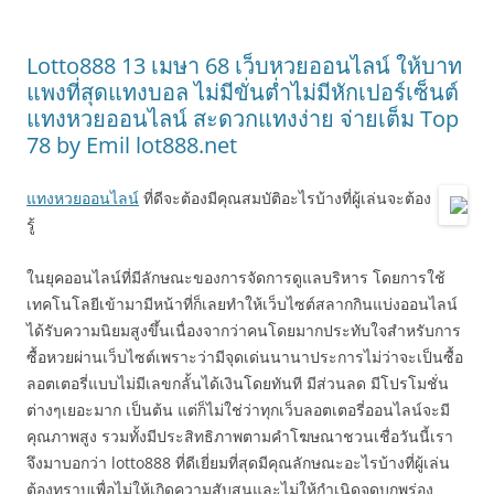
Lotto888 13 เมษา 68 เว็บหวยออนไลน์ ให้บาท
แพงที่สุดแทงบอล ไม่มีขั่นต่ำไม่มีหักเปอร์เซ็นต์
แทงหวยออนไลน์ สะดวกแทงง่าย จ่ายเต็ม Top
78 by Emil lot888.net
แทงหวยออนไลน์
ที่ดีจะต้องมีคุณสมบัติอะไรบ้างที่ผู้เล่นจะต้อง
รู้
ในยุคออนไลน์ที่มีลักษณะของการจัดการดูแลบริหาร โดยการใช้
เทคโนโลยีเข้ามามีหน้าที่ก็เลยทำให้เว็บไซต์สลากกินแบ่งออนไลน์
ได้รับความนิยมสูงขึ้นเนื่องจากว่าคนโดยมากประทับใจสำหรับการ
ซื้อหวยผ่านเว็บไซต์เพราะว่ามีจุดเด่นนานาประการไม่ว่าจะเป็นซื้อ
ลอตเตอรี่แบบไม่มีเลขกลั้นได้เงินโดยทันที มีส่วนลด มีโปรโมชั่น
ต่างๆเยอะมาก เป็นต้น แต่ก็ไม่ใช่ว่าทุกเว็บลอตเตอรี่ออนไลน์จะมี
คุณภาพสูง รวมทั้งมีประสิทธิภาพตามคำโฆษณาชวนเชื่อวันนี้เรา
จึงมาบอกว่า lotto888 ที่ดีเยี่ยมที่สุดมีคุณลักษณะอะไรบ้างที่ผู้เล่น
ต้องทราบเพื่อไม่ให้เกิดความสับสนและไม่ให้กำเนิดจุดบกพร่อง