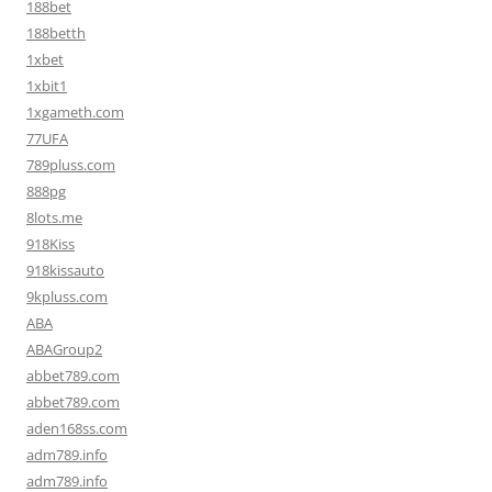
188bet
188betth
1xbet
1xbit1
1xgameth.com
77UFA
789pluss.com
888pg
8lots.me
918Kiss
918kissauto
9kpluss.com
ABA
ABAGroup2
abbet789.com
abbet789.com
aden168ss.com
adm789.info
adm789.info