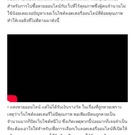
สำหรับการไปซื้อหวยออนไลน์กับเว็บที่ไร้คุณภาพซึ่งผู้คนจำนวนไม่
ใช้น้อยเคยเจอปัญหาเจอเว็บไซต์ลอตเตอรี่ออนไลน์ที่ด้อยคุณภาพ
ทำให้เจอสิ่งที่ไม่ดีตามมาดังนี้
• แทงหวยออนไลน์ แต่ไม่ได้รับเงินรางวัล ในเรื่องที่ถูกหวยเพราะ
เหตุว่าเว็บไซต์ลอตเตอรี่ไม่มีคุณภาพ พอเพียงมีคนถูกหวยเป็น
จำนวนมากก็ปิดเว็บไซต์หนีไป ซึ่งเกิดเหตุพวกนี้บ่อยมากก็เลยจำเป็น
ที่จะต้องเอาใจใส่สำหรับเพื่อการเลือกเว็บลอตเตอรี่ออนไลน์ที่เปิดให้