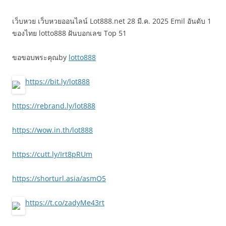
เว็บหวย เว็บหวยออนไลน์ Lot888.net 28 มี.ค. 2025 Emil อันดับ 1
ของไทย lotto888 ฝันบอกเลข Top 51
ขอขอบพระคุณby
lotto888
https://bit.ly/lot888
https://rebrand.ly/lot888
https://wow.in.th/lot888
https://cutt.ly/Irt8pRUm
https://shorturl.asia/asmO5
https://t.co/zadyMe43rt