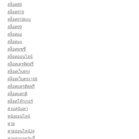
สล็อต89
สล็อต918
สล็อต918kiss
สล็อต99
สล็อตpg
สล็อตxo
สล็อตพุซซี่
สล็อตออนไลน์
สล็อตเครดิตฟรี
สล็อตเว็บตรง
สล็อตเว็บตรง 168
สล็อตเเครดิตฟรี
สล็อตแตกดี
สล็อตโจ๊กเกอร์
สวนสุนันทา
หนังออนไลน์
หวย
หวยออนไลน์24
หวยฮานอยวันนี้