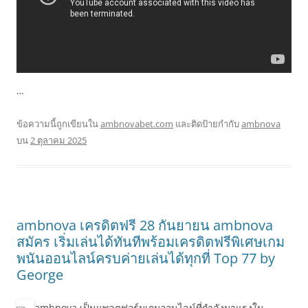
…
ข้อความนี้ถูกเขียนใน
ambnovabet.com
และติดป้ายกำกับ
ambnova
บน
2 ตุลาคม 2025
ambnova เครดิตฟรี 28 กันยายน ambnova
สมัคร เริ่มเล่นได้ทันทีพร้อมเครดิตฟรีพิเศษเกม
พนันออนไลน์ครบค่ายเล่นได้ทุกที่ Top 77 by
George
ambnova เป็นแพลตฟอร์มเกมออนไลน์ที่กำลังมาแรงใน