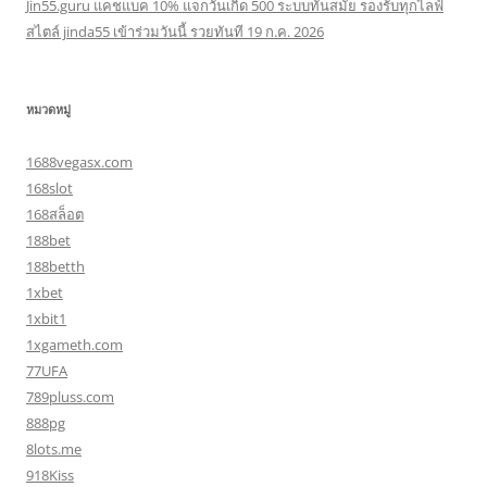
Jin55.guru แคชแบค 10% แจกวันเกิด 500 ระบบทันสมัย รองรับทุกไลฟ์
สไตล์ jinda55 เข้าร่วมวันนี้ รวยทันที 19 ก.ค. 2026
หมวดหมู่
1688vegasx.com
168slot
168สล็อต
188bet
188betth
1xbet
1xbit1
1xgameth.com
77UFA
789pluss.com
888pg
8lots.me
918Kiss