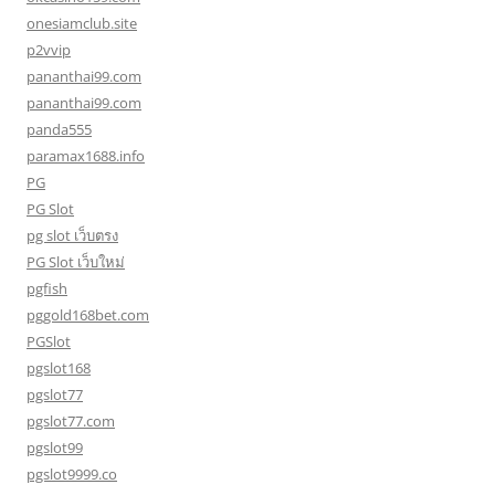
onesiamclub.site
p2vvip
pananthai99.com
pananthai99.com
panda555
paramax1688.info
PG
PG Slot
pg slot เว็บตรง
PG Slot เว็บใหม่
pgfish
pggold168bet.com
PGSlot
pgslot168
pgslot77
pgslot77.com
pgslot99
pgslot9999.co