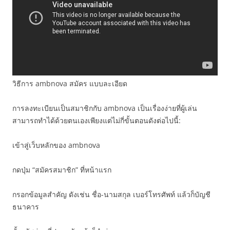
วิธีการ ambnova สมัคร แบบละเอียด
การลงทะเบียนเป็นสมาชิกกับ ambnova เป็นเรื่องง่ายที่ผู้เล่น
สามารถทำได้ด้วยตนเองเพียงแต่ไม่กี่ขั้นตอนดังต่อไปนี้:
เข้าสู่เว็บหลักของ ambnova
กดปุ่ม “สมัครสมาชิก” ที่หน้าแรก
กรอกข้อมูลสำคัญ ดังเช่น ชื่อ-นามสกุล เบอร์โทรศัพท์ แล้วก็บัญชี
ธนาคาร