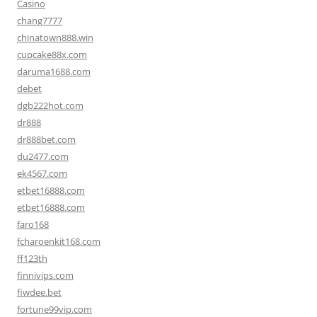
Casino
chang7777
chinatown888.win
cupcake88x.com
daruma1688.com
debet
dgb222hot.com
dr888
dr888bet.com
du2477.com
ek4567.com
etbet16888.com
etbet16888.com
faro168
fcharoenkit168.com
ff123th
finnivips.com
fiwdee.bet
fortune99vip.com