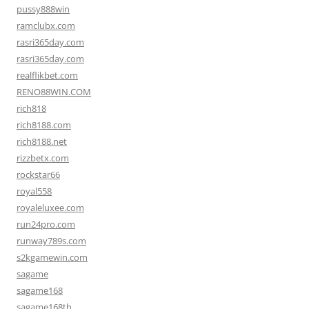
pussy888win
ramclubx.com
rasri365day.com
rasri365day.com
realflikbet.com
RENO88WIN.COM
rich818
rich8188.com
rich8188.net
rizzbetx.com
rockstar66
royal558
royaleluxee.com
run24pro.com
runway789s.com
s2kgamewin.com
sagame
sagame168
sagame168th