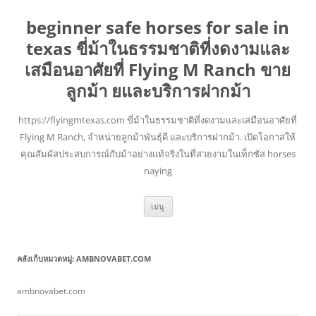
beginner safe horses for sale in
texas ขี่ม้าในธรรมชาติที่งดงามและ
เสมือนอาศัยที่ Flying M Ranch ขาย
ลูกม้า ยและบริการฝากม้า
https://flyingmtexas.com ขี่ม้าในธรรมชาติที่งดงามและเสมือนอาศัยที่
Flying M Ranch, จำหน่ายลูกม้าพันธุ์ดี และบริการฝากม้า. เปิดโอกาสให้
คุณสัมผัสประสบการณ์กับม้าอย่างแท้จริงในที่สวยงามในเท็กซัส horses
naying
ข้าม
เมนู
ไป
ยัง
เนื้อหา
คลังเก็บหมวดหมู่:
AMBNOVABET.COM
ambnovabet.com