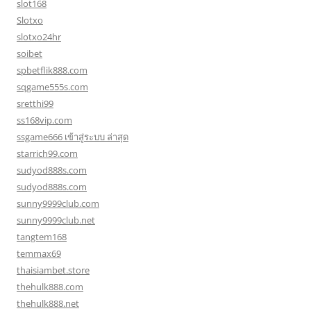
slot168
Slotxo
slotxo24hr
soibet
spbetflik888.com
sqgame555s.com
sretthi99
ss168vip.com
ssgame666 เข้าสู่ระบบ ล่าสุด
starrich99.com
sudyod888s.com
sudyod888s.com
sunny9999club.com
sunny9999club.net
tangtem168
temmax69
thaisiambet.store
thehulk888.com
thehulk888.net