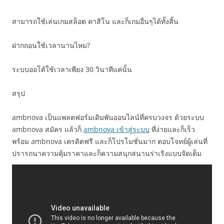
สามารถใช้เล่นเกมสล็อต คาสิโน และก็เกมอื่นๆได้ทั้งสิ้น
ฝากถอนใช้เวลานานไหม?
ระบบออโต้ใช้เวลาเพียง 30 วินาทีแค่นั้น
สรุป
ambnova เป็นแพลตฟอร์มเดิมพันออนไลน์ที่ครบวงจร ด้วยระบบ
ambnova สมัคร แล้วก็
ambnova เข้าสู่ระบบ
ที่ง่ายและก็เร็ว
พร้อม ambnova เครดิตฟรี และก็โปรโมชั่นมาก ตอบโจทย์ผู้เล่นที่
ปรารถนาความคุ้มราคาและก็ความสนุกสนานร่าเริงแบบจัดเต็ม