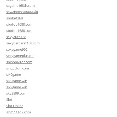
sagame168th.com
sawan888 ทดลองเล่น
sbobet168
sbotop1688.com
sbotop1688.com
sexyauto168
sexybaccarat168.com
sexygame992
sexygameplus.me
shinobi24hr.com
sing55fun.com
six9game
six9game.win
six9game.win
sky2899.com
Slot
Slot Online
slot1111ok.com