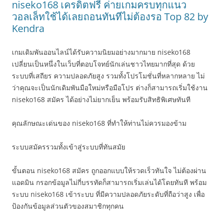
niseko168 เครดิตฟรี ค่ายเกมครบทุกแนว
วอลเล็ทใช้ได้เลยถอนทันทีไม่ต้องรอ Top 82 by
Kendra
เกมเดิมพันออนไลน์ได้รับความนิยมอย่างมากมาย niseko168
เปลี่ยนเป็นหนึ่งในเว็บที่ตอบโจทย์นักเล่นชาวไทยมากที่สุด ด้วย
ระบบที่เสถียร ความปลอดภัยสูง รวมทั้งโปรโมชั่นที่หลากหลาย ไม่
ว่าคุณจะเป็นนักเดิมพันมือใหม่หรือมือโปร ต่างก็สามารถเริ่มใช้งาน
niseko168 สมัคร ได้อย่างไม่ยากเย็น พร้อมรับสิทธิพิเศษทันที
คุณลักษณะเด่นของ niseko168 ที่ทำให้ท่านไม่ควรมองข้าม
ระบบสมัครรวมทั้งเข้าสู่ระบบที่ทันสมัย
ขั้นตอน niseko168 สมัคร ถูกออกแบบให้รวดเร็วทันใจ ไม่ต้องผ่าน
แอดมิน กรอกข้อมูลไม่กี่บรรทัดก็สามารถเริ่มเล่นได้โดยทันที พร้อม
ระบบ niseko168 เข้าระบบ ที่มีความปลอดภัยระดับที่ถือว่าสูง เพื่อ
ป้องกันข้อมูลส่วนตัวของสมาชิกทุกคน