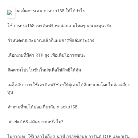
กลเม็ดการเล่น niseko168 ให้ได้กำไร
ใช้ niseko168 เครดิตฟรี ทดสอบเกมใหม่ๆก่อนลงทุนจริง
กำหนดงบประมาณแล้วก็แผนการที่แจ่มกระจ่าง
เลือกเกมที่มีค่า RTP สูง เพื่อเพิ่มโอกาสชนะ
ติดตามโปรโมชันใหม่ๆเพื่อใช้สิทธิ์ให้คุ้ม
เคล็ดลับ: การใช้เครดิตฟรีช่วยให้ผู้เล่นได้ศึกษาเกมโดยไม่ต้องเสี่ยง
ทุน
คำถามที่พบได้บ่อยเกี่ยวกับ niseko168
niseko168 สมัคร ยากหรือไม่?
ไม่ยากเลย ใช้เวลาไม่ถึง 3 นาที กรอกข้อมูล การันตี OTP และก็เริ่ม