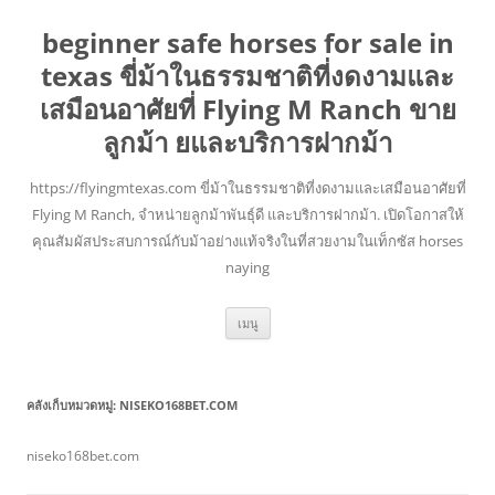
beginner safe horses for sale in
texas ขี่ม้าในธรรมชาติที่งดงามและ
เสมือนอาศัยที่ Flying M Ranch ขาย
ลูกม้า ยและบริการฝากม้า
https://flyingmtexas.com ขี่ม้าในธรรมชาติที่งดงามและเสมือนอาศัยที่
Flying M Ranch, จำหน่ายลูกม้าพันธุ์ดี และบริการฝากม้า. เปิดโอกาสให้
คุณสัมผัสประสบการณ์กับม้าอย่างแท้จริงในที่สวยงามในเท็กซัส horses
naying
ข้าม
เมนู
ไป
ยัง
เนื้อหา
คลังเก็บหมวดหมู่:
NISEKO168BET.COM
niseko168bet.com