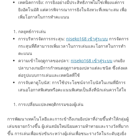
เทคนิคการยิง: การยิงอย่างมีประสิทธิภาพไม่ใช่เพียงแค่การ
ยิงอัตโนมัติ แต่ควรพิจารณาการยิงในจังหวะที่เหมาะสม เพื่อ
เพิ่มโอกาสในการทำคะแนน
กลยุทธ์การเล่น
การบริหารจัดการกระสุน:
niseko168 เข้าสู่ระบบ
การจัดการ
กระสุนที่ดีสามารถเพิ่มเวลาในการเล่นและโอกาสในการทำ
คะแนน
ความเข้าใจฤดูกาลของปลา:
niseko168 เข้าสู่ระบบ
เกมยิง
ปลาบางเกมมีการกำหนดฤดูกาลของปลาแต่ละชนิด ซึ่งส่งผล
ต่อรูปแบบการเล่นและเทคนิคที่ใช้
การจับตาดูโบนัส: การใช้ประโยชน์จากโบนัสในเกมที่มีการ
เสนอโอกาสพิเศษหรือคะแนนพิเศษเป็นสิ่งที่นักเล่นควรใส่ใจ
การเปลี่ยนแปลงพฤติกรรมของผู้เล่น
การพัฒนาเทคโนโลยีและการเข้าถึงเกมยิงปลาที่ง่ายขึ้นทำให้กลุ่มผู้
เล่นขยายกว้างขึ้น ผู้เล่นสมัยใหม่นิยมความท้าทายและรางวัลที่มาก
ขึ้น การเล่นเพื่อแข่งขันระหว่างผู้เล่นเพื่อชนะรางวัลในระดับสูงยิ่ง