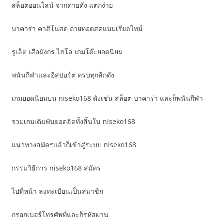
สล็อตออนไลน์ จากค่ายดัง แตกง่าย
บาคาร่า คาสิโนสด ถ่ายทอดสดแบบเรียลไทม์
รูเล็ต เสือมังกร ไฮโล เกมโต๊ะยอดนิยม
พนันกีฬาและอีสปอร์ต ครบทุกลีกดัง
เกมยอดนิยมบน niseko168 ดังเช่น สล็อต บาคาร่า และก็พนันกีฬา
รวมเกมเดิมพันยอดฮิตทั้งสิ้นใน niseko168
แนวทางสมัครแล้วก็เข้าสู่ระบบ niseko168
กรรมวิธีการ niseko168 สมัคร
ไปที่หน้า ลงทะเบียนเป็นสมาชิก
กรอกเบอร์โทรศัพท์และก็รหัสผ่าน