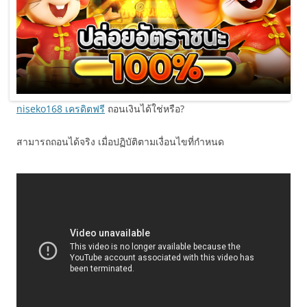
niseko168 เครดิตฟรี
ถอนเงินได้ใช่หรือ?
สามารถถอนได้จริง เมื่อปฏิบัติตามเงื่อนไขที่กำหนด