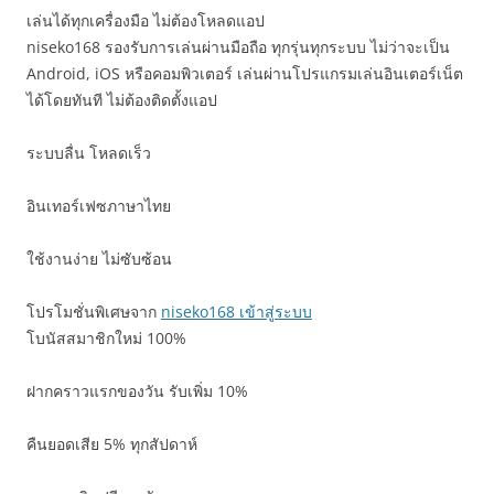
เล่นได้ทุกเครื่องมือ ไม่ต้องโหลดแอป
niseko168 รองรับการเล่นผ่านมือถือ ทุกรุ่นทุกระบบ ไม่ว่าจะเป็น
Android, iOS หรือคอมพิวเตอร์ เล่นผ่านโปรแกรมเล่นอินเตอร์เน็ต
ได้โดยทันที ไม่ต้องติดตั้งแอป
ระบบลื่น โหลดเร็ว
อินเทอร์เฟซภาษาไทย
ใช้งานง่าย ไม่ซับซ้อน
โปรโมชั่นพิเศษจาก
niseko168 เข้าสู่ระบบ
โบนัสสมาชิกใหม่ 100%
ฝากคราวแรกของวัน รับเพิ่ม 10%
คืนยอดเสีย 5% ทุกสัปดาห์