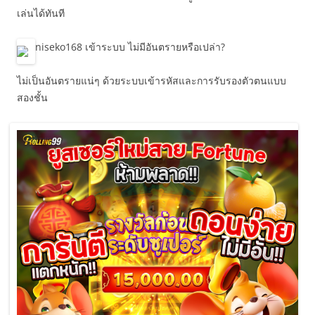
เล่นได้ทันที
niseko168 เข้าระบบ ไม่มีอันตรายหรือเปล่า?
ไม่เป็นอันตรายแน่ๆ ด้วยระบบเข้ารหัสและการรับรองตัวตนแบบ
สองชั้น