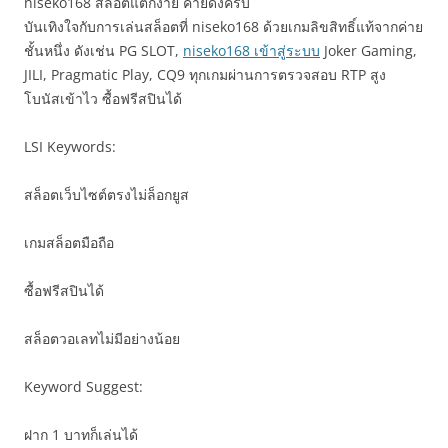
niseko168 สล็อตแตกง่าย ค่ายดังครบ
บันเทิงใจกับการเล่นสล็อตที่ niseko168 ด้วยเกมลิขสิทธิ์แท้จากค่าย
ชั้นหนึ่ง ดังเช่น PG SLOT,
niseko168 เข้าสู่ระบบ
Joker Gaming,
JILI, Pragmatic Play, CQ9 ทุกเกมผ่านการตรวจสอบ RTP สูง
โบนัสเข้าไว ซื้อฟรีสปินได้
LSI Keywords:
สล็อตเว็บไซต์ตรงไม่ล็อกยูส
เกมสล็อตมือถือ
ซื้อฟรีสปินได้
สล็อตวอเลทไม่มีอย่างน้อย
Keyword Suggest:
ฝาก 1 บาทก็เล่นได้