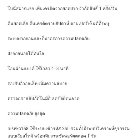
โบนัสฝากแรก เพิ่มเครดิตจากยอดฝาก จำกัดสิทธิ์ 1 ครั้ง/วัน
คืนยอดเสีย คืนเครดิตรายสัปดาห์ ตามเปอร์เซ็นต์ที่ระบุ
ระบบฝากถอนและก็มาตรการความปลอดภัย
ฝากถอนออโต้ทันใจ
โอนผ่านแบงค์ ใช้เวลา 1–3 นาที
รองรับอีวอลเล็ท เพิ่มความสบาย
ตรวจตราสลิปอัตโนมัติ ลดข้อผิดพลาด
ความปลอดภัยสูงสุด
niseko168 ใช้ระบบเข้ารหัส SSL รวมทั้งมีระบบวิเคราะห์ธุรกรรม
แบบเรียลไทม์ พร้อมทีมงานซัพพอร์ตตลอด 1 วัน