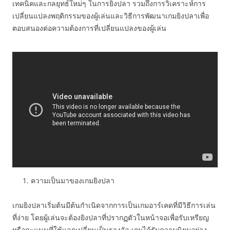
เทคนิคและกลยุทธ์ใหม่ๆ ในการยิงปลา รวมถึงการวิเคราะห์การ
เปลี่ยนแปลงพฤติกรรมของผู้เล่นและวิธีการพัฒนาเกมยิงปลาเพื่อ
ตอบสนองต่อความต้องการที่เปลี่ยนแปลงของผู้เล่น
ความเป็นมาของเกมยิงปลา
เกมยิงปลาเริ่มต้นมีต้นกำเนิดจากการเป็นเกมอาร์เคดที่มีวิธีการเล่น
ที่ง่าย โดยผู้เล่นจะต้องยิงปลาที่ปรากฏตัวในหน้าจอเพื่อรับเหรียญ
หรือคะแนนที่ใช้แลกเปลี่ยนเป็นรางวัล เกมได้รับความนิยมอย่าง