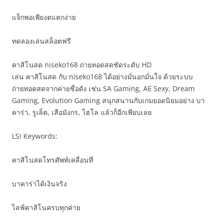
แจ็กพอเพียงตแตกง่าย
ทดลองเล่นสล็อตฟรี
คาสิโนสด niseko168 ถ่ายทอดสดชัดระดับ HD
เล่น คาสิโนสด กับ niseko168 ได้อย่างมั่นอกมั่นใจ ด้วยระบบ
ถ่ายทอดสดจากค่ายชื่อดัง เช่น SA Gaming, AE Sexy, Dream
Gaming, Evolution Gaming สนุกสนานกับเกมยอดนิยมอย่าง บา
คาร่า, รูเล็ต, เสือมังกร, ไฮโล แล้วก็อีกเพียบเลย
LSI Keywords:
คาสิโนสดโทรศัพท์เคลื่อนที่
บาคาร่าได้เงินจริง
ไลฟ์คาสิโนครบทุกค่าย