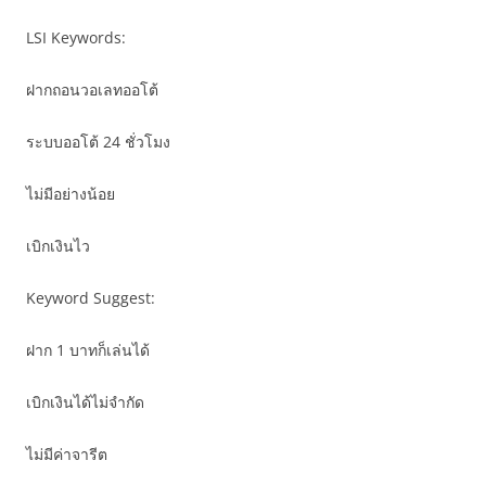
LSI Keywords:
ฝากถอนวอเลทออโต้
ระบบออโต้ 24 ชั่วโมง
ไม่มีอย่างน้อย
เบิกเงินไว
Keyword Suggest:
ฝาก 1 บาทก็เล่นได้
เบิกเงินได้ไม่จำกัด
ไม่มีค่าจารีต