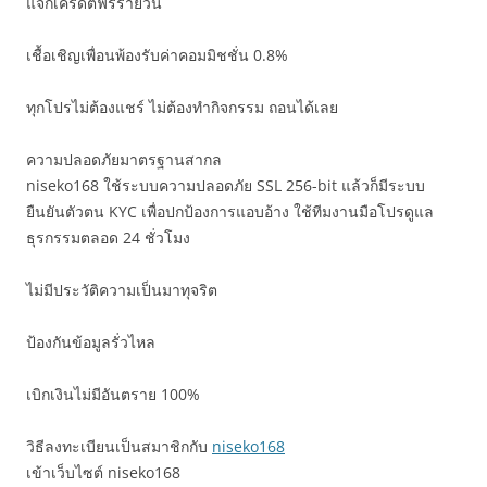
แจกเครดิตฟรีรายวัน
เชื้อเชิญเพื่อนพ้องรับค่าคอมมิชชั่น 0.8%
ทุกโปรไม่ต้องแชร์ ไม่ต้องทำกิจกรรม ถอนได้เลย
ความปลอดภัยมาตรฐานสากล
niseko168 ใช้ระบบความปลอดภัย SSL 256-bit แล้วก็มีระบบ
ยืนยันตัวตน KYC เพื่อปกป้องการแอบอ้าง ใช้ทีมงานมือโปรดูแล
ธุรกรรมตลอด 24 ชั่วโมง
ไม่มีประวัติความเป็นมาทุจริต
ป้องกันข้อมูลรั่วไหล
เบิกเงินไม่มีอันตราย 100%
วิธีลงทะเบียนเป็นสมาชิกกับ
niseko168
เข้าเว็บไซต์ niseko168