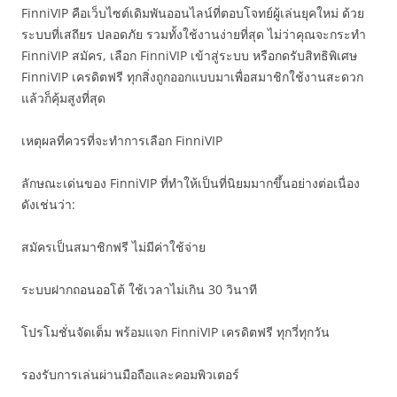
FinniVIP คือเว็บไซต์เดิมพันออนไลน์ที่ตอบโจทย์ผู้เล่นยุคใหม่ ด้วย
ระบบที่เสถียร ปลอดภัย รวมทั้งใช้งานง่ายที่สุด ไม่ว่าคุณจะกระทำ
FinniVIP สมัคร, เลือก FinniVIP เข้าสู่ระบบ หรือกดรับสิทธิพิเศษ
FinniVIP เครดิตฟรี ทุกสิ่งถูกออกแบบมาเพื่อสมาชิกใช้งานสะดวก
แล้วก็คุ้มสูงที่สุด
เหตุผลที่ควรที่จะทำการเลือก FinniVIP
ลักษณะเด่นของ FinniVIP ที่ทำให้เป็นที่นิยมมากขึ้นอย่างต่อเนื่อง
ดังเช่นว่า:
สมัครเป็นสมาชิกฟรี ไม่มีค่าใช้จ่าย
ระบบฝากถอนออโต้ ใช้เวลาไม่เกิน 30 วินาที
โปรโมชั่นจัดเต็ม พร้อมแจก FinniVIP เครดิตฟรี ทุกวี่ทุกวัน
รองรับการเล่นผ่านมือถือและคอมพิวเตอร์