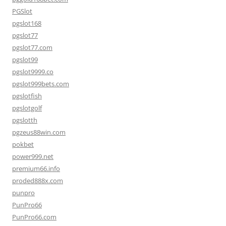
PGSlot
pgslot168
pgslot77
pgslot77.com
pgslot99
pgslot9999.co
pgslot999bets.com
pgslotfish
pgslotgolf
pgslotth
pgzeus88win.com
pokbet
power999.net
premium66.info
proded888x.com
punpro
PunPro66
PunPro66.com