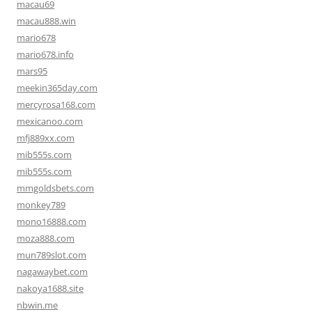
macau69
macau888.win
mario678
mario678.info
mars95
meekin365day.com
mercyrosa168.com
mexicanoo.com
mfj889xx.com
mib555s.com
mib555s.com
mmgoldsbets.com
monkey789
mono16888.com
moza888.com
mun789slot.com
nagawaybet.com
nakoya1688.site
nbwin.me