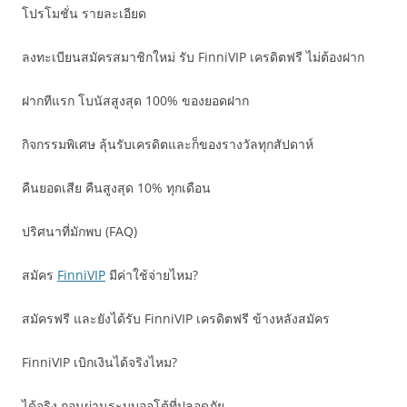
โปรโมชั่น รายละเอียด
ลงทะเบียนสมัครสมาชิกใหม่ รับ FinniVIP เครดิตฟรี ไม่ต้องฝาก
ฝากทีแรก โบนัสสูงสุด 100% ของยอดฝาก
กิจกรรมพิเศษ ลุ้นรับเครดิตและก็ของรางวัลทุกสัปดาห์
คืนยอดเสีย คืนสูงสุด 10% ทุกเดือน
ปริศนาที่มักพบ (FAQ)
สมัคร
FinniVIP
มีค่าใช้จ่ายไหม?
สมัครฟรี และยังได้รับ FinniVIP เครดิตฟรี ข้างหลังสมัคร
FinniVIP เบิกเงินได้จริงไหม?
ได้จริง ถอนผ่านระบบออโต้ที่ปลอดภัย