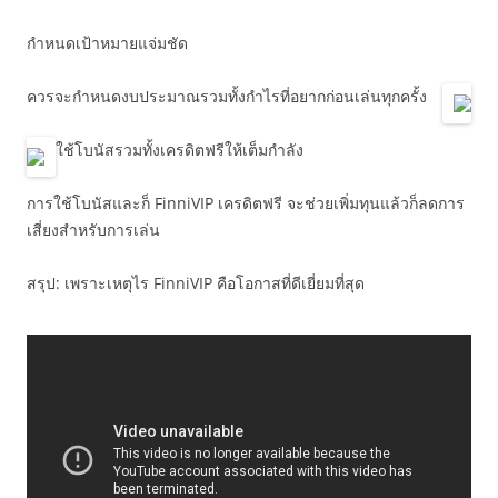
กำหนดเป้าหมายแจ่มชัด
ควรจะกำหนดงบประมาณรวมทั้งกำไรที่อยากก่อนเล่นทุกครั้ง
ใช้โบนัสรวมทั้งเครดิตฟรีให้เต็มกำลัง
การใช้โบนัสและก็ FinniVIP เครดิตฟรี จะช่วยเพิ่มทุนแล้วก็ลดการ
เสี่ยงสำหรับการเล่น
สรุป: เพราะเหตุไร FinniVIP คือโอกาสที่ดีเยี่ยมที่สุด