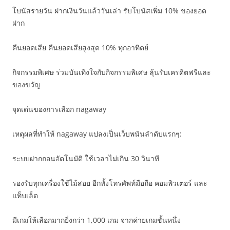
โบนัสรายวัน ฝากเงินวันแล้ววันเล่า รับโบนัสเพิ่ม 10% ของยอด
ฝาก
คืนยอดเสีย คืนยอดเสียสูงสุด 10% ทุกอาทิตย์
กิจกรรมพิเศษ ร่วมบันเทิงใจกับกิจกรรมพิเศษ ลุ้นรับเครดิตฟรีและ
ของขวัญ
จุดเด่นของการเลือก nagaway
เหตุผลที่ทำให้ nagaway แปลงเป็นเว็บพนันลำดับแรกๆ:
ระบบฝากถอนอัตโนมัติ ใช้เวลาไม่เกิน 30 วินาที
รองรับทุกเครื่องใช้ไม้สอย อีกทั้งโทรศัพท์มือถือ คอมพิวเตอร์ และ
แท็บเล็ต
มีเกมให้เลือกมากยิ่งกว่า 1,000 เกม จากค่ายเกมชั้นหนึ่ง