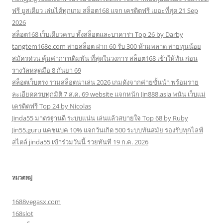
ฟรี ยูสเดียว เล่นได้ทุกเกม สล็อต168 แจก เครดิตฟรี เยอะที่สุด 21 Sep
2026
สล็อต168 เว็บเดียวครบ ทั้งสล็อตและบาคาร่า Top 26 by Darby
tangtem168e.com สายสล็อต ฝาก 60 รับ 300 ห้ามพลาด สายทุนน้อย
สมัครด่วน คุ้มค่าการเดิมพัน ที่สุดในวงการ สล็อต168 เข้าให้ทัน ก่อน
รางวัลหลุดมือ 8 กันยา 69
สล็อตเว็บตรง รวมสล็อตน่าเล่น 2026 เกมดังจากค่ายชั้นนำ พร้อมราย
ละเอียดครบทุกมิติ 7 ส.ค. 69 website แจกหนัก Jin888.asia พนัน เว็บแม่
เครดิตฟรี Top 24 by Nicolas
Jinda55 มาตรฐานดี ระบบแน่น เล่นแล้วสบายใจ Top 68 by Ruby
Jin55.guru แคชแบค 10% แจกวันเกิด 500 ระบบทันสมัย รองรับทุกไลฟ์
สไตล์ jinda55 เข้าร่วมวันนี้ รวยทันที 19 ก.ค. 2026
หมวดหมู่
1688vegasx.com
168slot