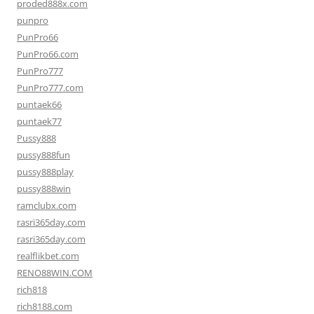
proded888x.com
punpro
PunPro66
PunPro66.com
PunPro777
PunPro777.com
puntaek66
puntaek77
Pussy888
pussy888fun
pussy888play
pussy888win
ramclubx.com
rasri365day.com
rasri365day.com
realflikbet.com
RENO88WIN.COM
rich818
rich8188.com