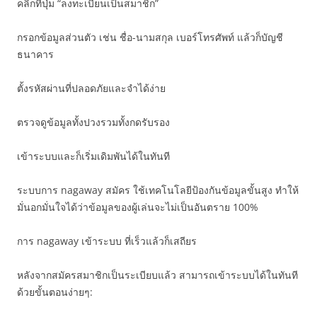
คลิกที่ปุ่ม “ลงทะเบียนเป็นสมาชิก”
กรอกข้อมูลส่วนตัว เช่น ชื่อ-นามสกุล เบอร์โทรศัพท์ แล้วก็บัญชี
ธนาคาร
ตั้งรหัสผ่านที่ปลอดภัยและจำได้ง่าย
ตรวจดูข้อมูลทั้งปวงรวมทั้งกดรับรอง
เข้าระบบและก็เริ่มเดิมพันได้ในทันที
ระบบการ nagaway สมัคร ใช้เทคโนโลยีป้องกันข้อมูลขั้นสูง ทำให้
มั่นอกมั่นใจได้ว่าข้อมูลของผู้เล่นจะไม่เป็นอันตราย 100%
การ nagaway เข้าระบบ ที่เร็วแล้วก็เสถียร
หลังจากสมัครสมาชิกเป็นระเบียบแล้ว สามารถเข้าระบบได้ในทันที
ด้วยขั้นตอนง่ายๆ: