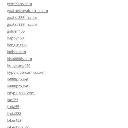
gem99ths.com
goatbetroyalcasino.com
goatza888fin.com
goatza888fin.com
golden456
happy168
hengjing168
hi6bet.com
hiso8888s.com
hongkong456
hyperclub-casino.com
ib888pro.bet
ib888pro.bet
infyplus888.com
jbo355
Jinda55
jinda888
Joker123
joker123auto