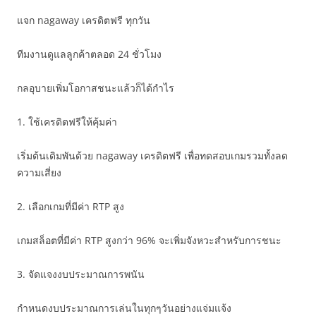
แจก nagaway เครดิตฟรี ทุกวัน
ทีมงานดูแลลูกค้าตลอด 24 ชั่วโมง
กลอุบายเพิ่มโอกาสชนะแล้วก็ได้กำไร
1. ใช้เครดิตฟรีให้คุ้มค่า
เริ่มต้นเดิมพันด้วย nagaway เครดิตฟรี เพื่อทดสอบเกมรวมทั้งลด
ความเสี่ยง
2. เลือกเกมที่มีค่า RTP สูง
เกมสล็อตที่มีค่า RTP สูงกว่า 96% จะเพิ่มจังหวะสำหรับการชนะ
3. จัดแจงงบประมาณการพนัน
กำหนดงบประมาณการเล่นในทุกๆวันอย่างแจ่มแจ้ง