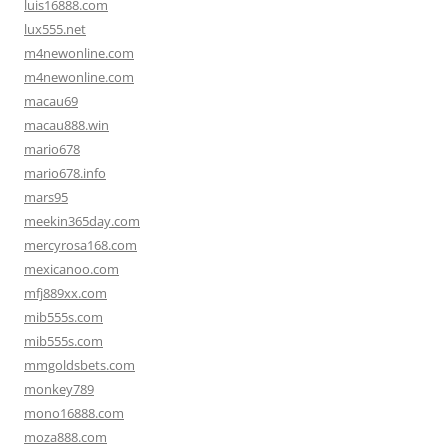
luis16888.com
lux555.net
m4newonline.com
m4newonline.com
macau69
macau888.win
mario678
mario678.info
mars95
meekin365day.com
mercyrosa168.com
mexicanoo.com
mfj889xx.com
mib555s.com
mib555s.com
mmgoldsbets.com
monkey789
mono16888.com
moza888.com