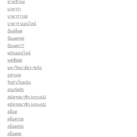
ทางเข้าpg
บาคาร่า
บาคาร่า168
บาคาร่าออนไลน์
ปั่นสล็อต
ปั่นแตก66
ปั่นแตก77
พนันออนไลน์
พุซซี่888
มหาวิทยาลัยราชภัฏ
ยูฟ่าเบท
รับทำเว็บพนัน
สปอร์ตบุ๊ก
สมัครสมาชิก lotto432
สมัครสมาชิก lotto432
สล็อต
สล็อต168
สล็อต456
สล็อต66