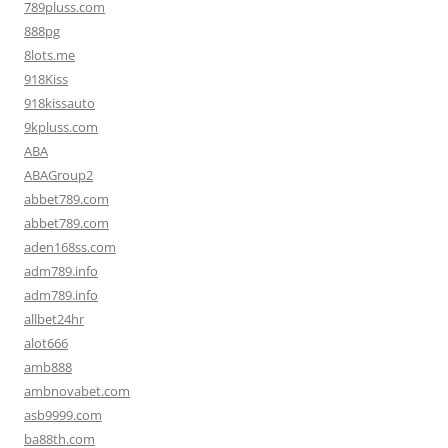
789pluss.com
888pg
8lots.me
918Kiss
918kissauto
9kpluss.com
ABA
ABAGroup2
abbet789.com
abbet789.com
aden168ss.com
adm789.info
adm789.info
allbet24hr
alot666
amb888
ambnovabet.com
asb9999.com
ba88th.com