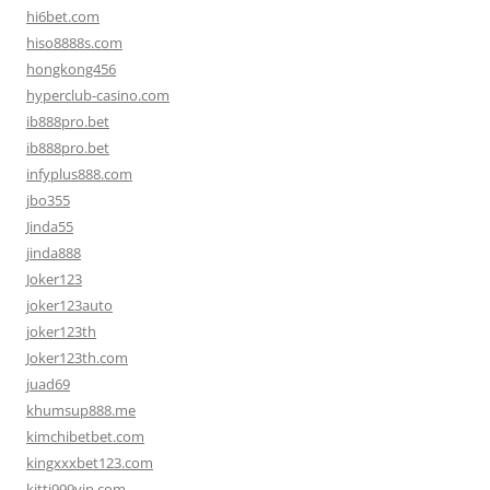
hi6bet.com
hiso8888s.com
hongkong456
hyperclub-casino.com
ib888pro.bet
ib888pro.bet
infyplus888.com
jbo355
Jinda55
jinda888
Joker123
joker123auto
joker123th
Joker123th.com
juad69
khumsup888.me
kimchibetbet.com
kingxxxbet123.com
kitti999vip.com