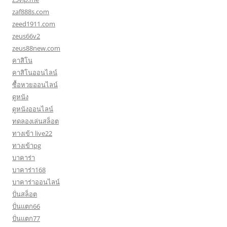
zaf888s.com
zeed1911.com
zeus66v2
zeus88new.com
คาสิโน
คาสิโนออนไลน์
ซื้อหวยออนไลน์
ดูหนัง
ดูหนังออนไลน์
ทดลองเล่นสล็อต
ทางเข้า live22
ทางเข้าpg
บาคาร่า
บาคาร่า168
บาคาร่าออนไลน์
ปั่นสล็อต
ปั่นแตก66
ปั่นแตก77