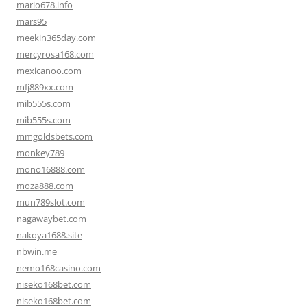
mario678.info
mars95
meekin365day.com
mercyrosa168.com
mexicanoo.com
mfj889xx.com
mib555s.com
mib555s.com
mmgoldsbets.com
monkey789
mono16888.com
moza888.com
mun789slot.com
nagawaybet.com
nakoya1688.site
nbwin.me
nemo168casino.com
niseko168bet.com
niseko168bet.com