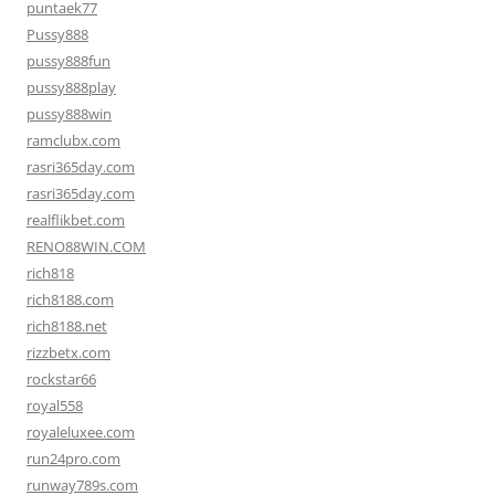
puntaek77
Pussy888
pussy888fun
pussy888play
pussy888win
ramclubx.com
rasri365day.com
rasri365day.com
realflikbet.com
RENO88WIN.COM
rich818
rich8188.com
rich8188.net
rizzbetx.com
rockstar66
royal558
royaleluxee.com
run24pro.com
runway789s.com