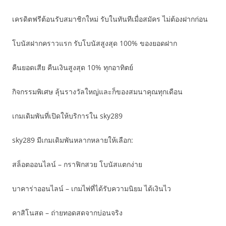
เครดิตฟรีต้อนรับสมาชิกใหม่ รับในทันทีเมื่อสมัคร ไม่ต้องฝากก่อน
โบนัสฝากคราวแรก รับโบนัสสูงสุด 100% ของยอดฝาก
คืนยอดเสีย คืนเงินสูงสุด 10% ทุกอาทิตย์
กิจกรรมพิเศษ ลุ้นรางวัลใหญ่และก็ของสมนาคุณทุกเดือน
เกมเดิมพันที่เปิดให้บริการใน sky289
sky289 มีเกมเดิมพันหลากหลายให้เลือก:
สล็อตออนไลน์ – กราฟิกสวย โบนัสแตกง่าย
บาคาร่าออนไลน์ – เกมไพ่ที่ได้รับความนิยม ได้เงินไว
คาสิโนสด – ถ่ายทอดสดจากบ่อนจริง