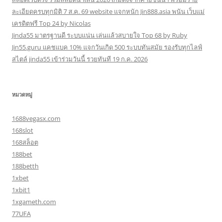
ละเอียดครบทุกมิติ 7 ส.ค. 69 website แจกหนัก Jin888.asia พนัน เว็บแม่
เครดิตฟรี Top 24 by Nicolas
Jinda55 มาตรฐานดี ระบบแน่น เล่นแล้วสบายใจ Top 68 by Ruby
Jin55.guru แคชแบค 10% แจกวันเกิด 500 ระบบทันสมัย รองรับทุกไลฟ์
สไตล์ jinda55 เข้าร่วมวันนี้ รวยทันที 19 ก.ค. 2026
หมวดหมู่
1688vegasx.com
168slot
168สล็อต
188bet
188betth
1xbet
1xbit1
1xgameth.com
77UFA