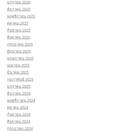
มกราคม 2026
ธันวาคม 2025
พฤศจิกายน 2025
ตุลาคม 2025
กันยายน 2025
สิงหาคม 2025
กรกฎาคม 2025
มิถุนายน 2025
พฤษภาคม 2025
เมษายน 2025
มีนาคม 2025
กุมภาพันธ์ 2025
มกราคม 2025
ธันวาคม 2024
พฤศจิกายน 2024
ตุลาคม 2024
กันยายน 2024
สิงหาคม 2024
กรกฎาคม 2024