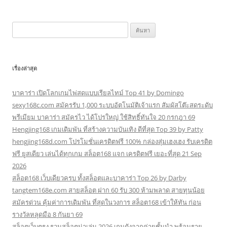
ค้นหา
สำหรับ:
เรื่องล่าสุด
บาคาร่า เปิดโลกเกมไพ่สดแบบเรียลไทม์ Top 41 by Domingo
sexy168c.com สมัครรับ 1,000 ระบบอัตโนมัติเจ้าแรก สัมผัสโต๊ะสดระดับ
พรีเมียม บาคาร่า สมัครไว ได้โปรใหญ่ ใช้สิทธิ์ทันใจ 20 กรกฎา 69
Hengjing168 เกมเดิมพัน ที่สร้างความบันเทิง ดีที่สุด Top 39 by Patty
hengjing168d.com โปรโมชั่นเครดิตฟรี 100% กล่องสุ่มเฮงเฮง รับเครดิต
ฟรี ยูสเดียว เล่นได้ทุกเกม สล็อต168 แจก เครดิตฟรี เยอะที่สุด 21 Sep
2026
สล็อต168 เว็บเดียวครบ ทั้งสล็อตและบาคาร่า Top 26 by Darby
tangtem168e.com สายสล็อต ฝาก 60 รับ 300 ห้ามพลาด สายทุนน้อย
สมัครด่วน คุ้มค่าการเดิมพัน ที่สุดในวงการ สล็อต168 เข้าให้ทัน ก่อน
รางวัลหลุดมือ 8 กันยา 69
สล็อตเว็บตรง รวมสล็อตน่าเล่น 2026 เกมดังจากค่ายชั้นนำ พร้อมราย