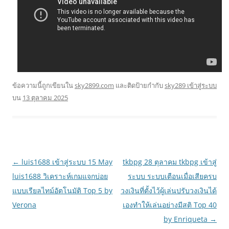
ข้อความนี้ถูกเขียนใน
sky2899.com
และติดป้ายกำกับ
sky289 เข้าสู่ระบบ
บน
13 ตุลาคม 2025
เมนู
←
luis1688 เข้าสู่ระบบ 15 May
tkbpg 28 ตุลาคม tkbpg เข้าสู่
นำทาง
luis1688 วิเคราะห์เกมแจกบ่อย
ระบบ ระบบเตือนเมื่อเสียครบ
เรื่อง
แบบเรียลไทม์อัตโนมัติ Top 5 by
วงเงินที่ตั้งไว้ผู้เล่นปรับวงเงินได้
Verona
เองทำให้เล่นอย่างมีสติ Top 40
by Enriqueta
→