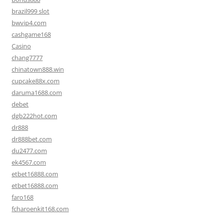
brazil999 slot
bwvip4.com
cashgame168
Casino
chang7777
chinatown888.win
cupcake88x.com
daruma1688.com
debet
dgb222hot.com
dr888
dr888bet.com
du2477.com
ek4567.com
etbet16888.com
etbet16888.com
faro168
fcharoenkit168.com