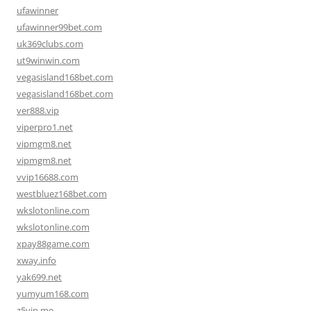
ufawinner
ufawinner99bet.com
uk369clubs.com
ut9winwin.com
vegasisland168bet.com
vegasisland168bet.com
ver888.vip
viperpro1.net
vipmgm8.net
vipmgm8.net
vvip16688.com
westbluez168bet.com
wkslotonline.com
wkslotonline.com
xpay88game.com
xway.info
yak699.net
yumyum168.com
z5vip.me