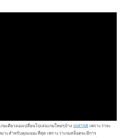
เกมเดียวลองเปลี่ยนไปเล่นเกมใหม่ๆบ้าง
slot168
เพราะว่าจะ
มาะสำหรับคุณเยอะที่สุด เพราะว่าเกมสล็อตจะมีการ