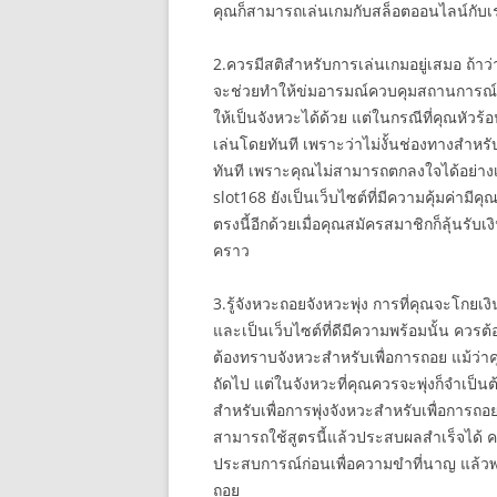
คุณก็สามารถเล่นเกมกับสล็อตออนไลน์กับเ
2.ควรมีสติสำหรับการเล่นเกมอยู่เสมอ ถ้าว่า
จะช่วยทำให้ข่มอารมณ์ควบคุมสถานการณ์ที่เ
ให้เป็นจังหวะได้ด้วย แต่ในกรณีที่คุณหัวร้อ
เล่นโดยทันที เพราะว่าไม่งั้นช่องทางสำห
ทันที เพราะคุณไม่สามารถตกลงใจได้อย่างเ
slot168 ยังเป็นเว็บไซต์ที่มีความคุ้มค่ามี
ตรงนี้อีกด้วยเมื่อคุณสมัครสมาชิกก็ลุ้นรั
คราว
3.รู้จังหวะถอยจังหวะพุ่ง การที่คุณจะโกยเ
และเป็นเว็บไซต์ที่ดีมีความพร้อมนั้น ควร
ต้องทราบจังหวะสำหรับเพื่อการถอย แม้ว่าคุณ
ถัดไป แต่ในจังหวะที่คุณควรจะพุ่งก็จำเป็นต
สำหรับเพื่อการพุ่งจังหวะสำหรับเพื่อการถอย
สามารถใช้สูตรนี้แล้วประสบผลสำเร็จได้ 
ประสบการณ์ก่อนเพื่อความขำที่นาญ แล้วพอ
ถอย