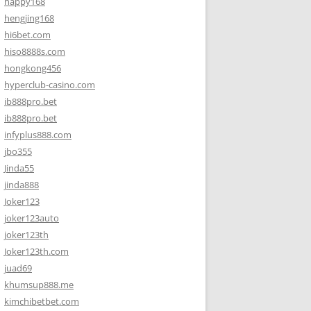
happy168
hengjing168
hi6bet.com
hiso8888s.com
hongkong456
hyperclub-casino.com
ib888pro.bet
ib888pro.bet
infyplus888.com
jbo355
Jinda55
jinda888
Joker123
joker123auto
joker123th
Joker123th.com
juad69
khumsup888.me
kimchibetbet.com