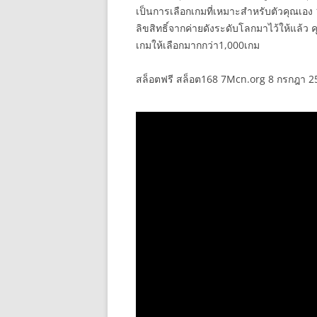
เป็นการเลือกเกมที่เหมาะสำหรับตัวคุณเอง 1
ลิขสิทธิ์จากค่ายดังระดับโลกมาไว้ให้แล้ว 
เกมให้เลือกมากกว่า1,000เกม
สล็อตฟรี สล็อต168 7Mcn.org 8 กรกฎา 256