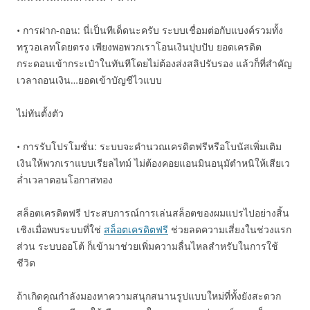
โปรโมชั่นพวกนี้ไม่ใช่แค่การดึงดูดลูกค้า แต่ว่ามันเป็นการเพิ่ม
“โอกาส” สำหรับในการปั่นให้ยาวมากขึ้น ซึ่งจากประสบการณ์ของ
ผม ยิ่งพวกเราอยู่ในเกมได้นานเท่าไหร่ โอกาสที่โบนัสใหญ่จะหล่น
ทับก็ยิ่งมีมากเพิ่มขึ้นเพียงแค่นั้นขอรับ
“แตกง่าย” คำสั้นๆที่มีความหมายเป็นอย่างมาก