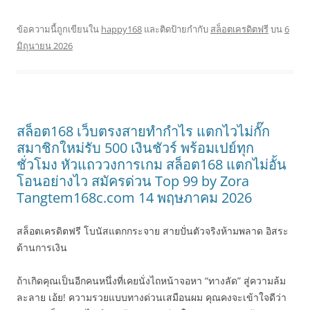
ข้อความนี้ถูกเขียนใน
happy168
และติดป้ายกำกับ
สล็อตเครดิตฟรี
บน
6
มิถุนายน 2026
สล็อต168 เว็บตรงสายทำกำไร แตกไวไม่กั๊ก
สมาชิกใหม่รับ 500 เงินชัวร์ พร้อมเปย์ทุก
ชั่วโมง หัวแถววงการเกม สล็อต168 แตกไม่อั้น
โอนอย่างไว สมัครด่วน Top 99 by Zora
Tangtem168c.com 14 พฤษภาคม 2026
สล็อตเครดิตฟรี โบนัสแตกกระจาย สายปั่นตัวจริงห้ามพลาด อิสระ
ด้านการเงิน
ถ้าเกิดคุณเป็นอีกคนหนึ่งที่เคยนั่งไถหน้าจอหา “ทางลัด” สู่ความล้ม
ละลาย เอ้ย! ความรวยแบบทางด่วนเสมือนผม คุณคงจะเข้าใจดีว่า