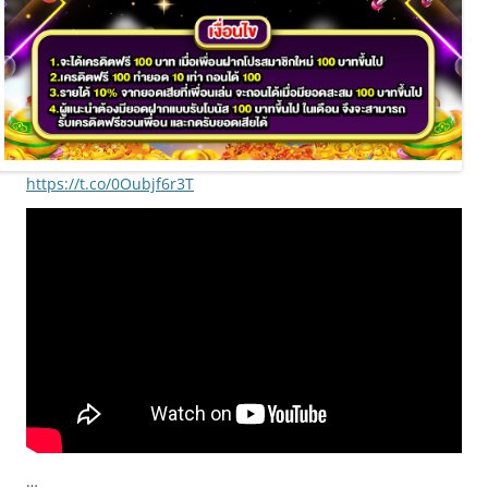
https://t.co/0Oubjf6r3T
…