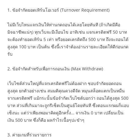
1. ข้อจำกัดยอดเทิร์นโอเวอร์ (Turnover Requirement)
ไม่มีเว็บไหนแจกเงินให้ท่านกดถอนได้เลยโดยทันที (ถ้าเกิดมีคือ
มิจฉาชีพแน่ๆ) ทุกเว็บจะมีเงื่อนไข อาทิเช่น แจกเครดิตฟรี 50 บาท
จะต้องทำยอดเทิร์น 5 เท่า หรือยอดเครดิตถึง 500 บาท ถึงจะถอนได้
สูงสุด 100 บาท เป็นต้น ซึ่งนี้เราจำต้องอ่านรายละเอียดให้ดีก่อนกด
รับ
2. ข้อจำกัดสำหรับเพื่อการถอนเงิน (Max Withdraw)
เว็บไซต์ส่วนใหญ่ที่แจกเครดิตฟรีไม่ต้องฝาก ชอบจำกัดยอดถอน
สูงสุด ยกตัวอย่างเช่น สมมติคุณดวงดีจัด หมุนสล็อตแตกเป็นหมื่น
จากเครดิตฟรี แม้กระนั้นข้อจำกัดเว็บไซต์บอกว่า ถอนได้สูงสุด 500
บาท ส่วนที่เกินมาจะถูกรีเซ็ตเป็นศูนย์โดยทันที ซึ่งตอนแรกผมก็แอบ
เซ็งนะ แต่ว่าเพียงพอมาคิดดูอีกครั้ง… จากเงิน 0 บาท เปลี่ยนเป็น
เงิน 500 บาท ซึ่งก็คือ ผลกำไรเนื้อๆปะขำๆ
3. ค่ายเกมที่ร่วมรายการ