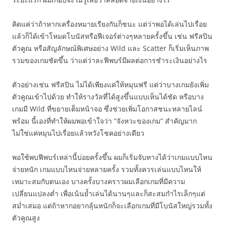
ข้อความนี้ถูกเขียนใน
สล็อต168
และติดป้ายกำกับ
สล็อตเครดิตฟรี
บน
13
พฤษภาคม 2026
สล็อต55 3 พฤษภาคม 2026 jinda55 เปิดประตูสู่
ประสบการณ์ระดับพรีเมียม หวยออนไลน์ จ่าย
มากที่สุดในไทย ไม่ผ่านเอเย่นต์ 10 ล้านก็จ่าย
ทันที สล็อตเครดิตฟรี สมัครตอนนี้ รับโบนัสฟรี
Top 77 by Marcelo jin55.win
สล็อต55
สล็อตเครดิตฟรี ตัวเลือกที่น่าดึงดูดสำหรับผู้ที่อยากสัมผัส
ประสบการณ์เล่นสล็อตแบบเต็มแบบ
อีกหนึ่งแพลตฟอร์มที่ผมได้โอกาสได้ทดลองและก็อยากหยิบมาเล่า
จากประสบการณ์จริงก็คือ “jinda55” ซึ่งจะต้องบอกเลยว่าเป็นตัว
เลือกที่น่าสนใจมากมายสำหรับคนไหนกันแน่ที่อยากสัมผัส