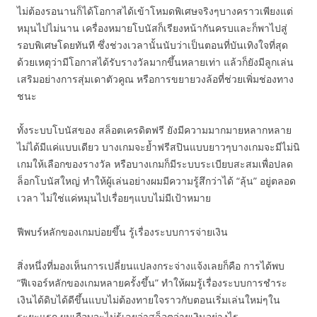
รวดเร็ว และมีเกมให้เลือกแบบจุใจ ผมบอกเลยว่าศูนย์รวมสล็อตยุค
นี้…ไม่ทำให้ท่านผิดหวังแน่ๆครับผม!
เว่อร์ชั่นใหม่ สล็อต168 tangtem168c.com 15 May 26 Zora ใหม่
สล็อต168WEB SLOT Top 96
ขอขอบคุณมากอ้างอิงจาก
สล็อตเครดิตฟรี
https://rebrand.ly/tangtem168-c
https://cutly.info/tangtem168-c
https://bitt.to/s4i3s9
https://shorturl.asia/NPreH
https://t.co/dMhXBBZYeX
…