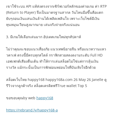
เขาใช้ระบบ API แท้ส่งตรงจากเซิร์ฟเวอร์หลักของค่ายเกม ค่า RTP
(Return to Player) จึงเป็นมาตรฐานสากล วันไหนมือขึ้นคือแตก
ยับๆถอนเงินแสนเงินล้านได้เพลิดเพลินใจ เพราะเว็บไซต์มีเงิน
ทุนหมุนเวียนสูงมากมาย เล่นจริงจ่ายจริงแน่นอน
3. มีเกมให้เลือกเล่นมาก อัปเดตเกมใหม่ทุกสัปดาห์
ไม่ว่าคุณจะชอบแนวเสี่ยงภัย แนวเทพนิยายจีน หรือแนวหวานแหว
วคาเฟ่ ตรงนี้มีครบทุกสไตล์ กราฟิกสวยสดงดงามระดับ Full HD
เอฟเฟกต์เสียงตื่นเต้น ทำให้การเล่นสล็อตไม่ใช่แค่การลุ้นเงิน
รางวัล แม้กระนั้นเป็นการพักผ่อนหย่อนใจที่บันเทิงใจอีกด้วย
สล็อตเว็บไทย happy168 happy168a.com 26 May 26 Janelle ดู
รีวิวจากลูกค้าจริง สล็อตเครดิตฟรีTrue wallet Top 5
ขอขอบคุณby web
happy168
https://rebrand.ly/happy168-a