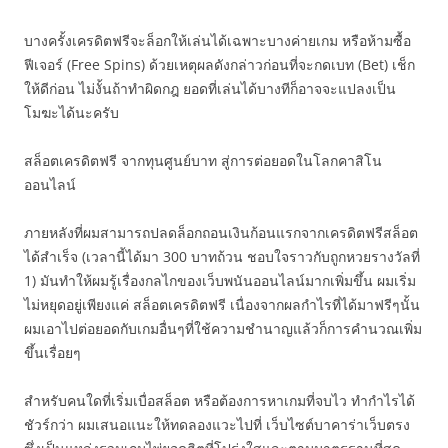
บางครั้งเครดิตฟรีจะล็อกให้เล่นได้เฉพาะบางค่ายเกม หรือห้ามซื้อ
ฟีเจอร์ (Free Spins) ด้วยเหตุผลดังกล่าวก่อนที่จะกดเบท (Bet) เช็ก
ให้ดีก่อน ไม่งั้นถ้าทำผิดกฎ ยอดที่เล่นได้บางทีก็อาจจะแปลงเป็น
โมฆะได้นะครับ
สล็อตเครดิตฟรี จากทุนศูนย์บาท สู่การต่อยอดในโลกคาสิโน
ออนไลน์
ภายหลังที่ผมสามารถปลดล็อกถอนเงินก้อนแรกจากเครดิตฟรีสล็อต
ได้สำเร็จ (เวลานี้ได้มา 300 บาทถ้วน ชอบใจราวกับถูกหวยรางวัลที่
1) มันทำให้ผมรู้เรื่องกลไกของเว็บพนันออนไลน์มากเพิ่มขึ้น ผมเริ่ม
ไม่หยุดอยู่เพียงแค่ สล็อตเครดิตฟรี เนื่องจากผลกำไรที่ได้มาฟรีๆนั้น
ผมเอาไปต่อยอดกับเกมอื่นๆที่ใช้ความชำนาญแล้วก็การคำนวณเพิ่ม
ขึ้นเรื่อยๆ
สำหรับคนใดที่เริ่มเบื่อสล็อต หรือต้องการหาเกมที่จบไว ทำกำไรได้
ชัวร์กว่า ผมเสนอแนะให้ทดลองแวะไปที่ เว็บไซต์บาคาร่าเว็บตรง