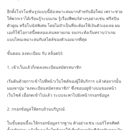
จากจะมีเกมให้เลือกมากมายแล้ว ยังมีระบบโบนัสที่เข้าถึงง่าย ไม่
ต้องรอนานก็ได้โอกาสได้เข้าโหมดพิเศษ ยิ่งในช่วงทดสอบเล่นฟรี
ยิ่งช่วยให้ผมเข้าใจกลไกของเกมแต่ละแบบได้ดิบได้ดีขึ้นโดยไม่ต้อง
เสี่ยงเงินจริง
สล็อต55 มีระบบโบนัสที่เข้าถึงง่าย ไม่ต้องรอนานก็ได้โอกาสได้เข้า
โหมดพิเศษ
สล็อต55 สิ่งหนึ่งที่รู้สึกได้แจ่มแจ้งเลยก็คือ “ระบบโบนัสที่เข้าถึงง่าย”
ซึ่งถือเป็นจุดแข็งที่ทำให้การเล่นสล็อตไม่น่าเบื่อ แล้วก็มีความลุ้นใน
ครั้งใดก็ตามกดหมุน โดยทั่วไปแล้ว สล็อตหลายแพลตฟอร์มชอบจำ
ต้องใช้เวลานานพอเหมาะพอควรกว่าจะเข้าโหมดโบนัส
บางครั้งบางคราวจำเป็นต้องหมุนหลายสิบหรือหลายร้อยรอบถึงจะ
ได้พบฟีเจอร์พิเศษ แต่กับ
สล็อตเครดิตฟรี
ผมพินิจได้ว่าจังหวะของ
เกมค่อนข้างเปิดโอกาสให้ผู้เล่นได้เข้าโหมดโบนัสบ่อยมากกว่า ไม่
ว่าจะเป็นฟรีสปิน หรือโหมดตัวคูณรางวัล ทำให้การเล่นมีความ
เกี่ยวเนื่องรวมทั้งน่าตื่นตาตื่นใจเพิ่มมากขึ้น