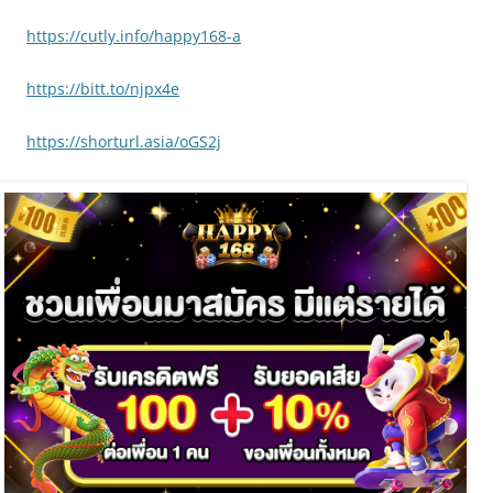
https://cutly.info/happy168-a
https://bitt.to/njpx4e
https://shorturl.asia/oGS2j