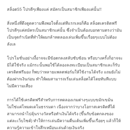
ประสบการณ์เล่นสล็อตแบบเต็มรูปแบบ อีกทั้งในด้านของความ
สนุกสนาน ระบบเกม แล้วก็โบนัสที่ให้มาแบบคุ้มค่า
ผมเข้าไปทดสอบเล่นสล็อตฟรีกับ สล็อต55 ก็ไม่ได้มุ่งหวังอะไร
มาก เพียงแค่ต้องการทดลองดูว่าแตกต่างจากเว็บไซต์อื่นยังไง
แต่สิ่งที่พบเป็นความลื่นไถลไหลของระบบที่ทำให้เล่นได้สม่ำเสมอ
ไม่มีสะดุด รวมทั้งดีไซน์ของเกมที่ดูล้ำยุค สีสันสวยสดงดงาม รวมทั้ง
มีเอฟเฟกต์ที่ช่วยเพิ่มอรรถรสในการเล่นได้อย่างดี
สิ่งที่สะดุดตาของ jinda55 เป็นความมากมายหลากหลายของเกมที่
มีให้เลือกมากไม่น้อยเลยทีเดียว ไม่ว่าจะเป็นสล็อตแนวคลาสสิกที่
เล่นง่าย หรือสล็อตวิดีโอที่มีฟีเจอร์ซับซ้อนเพิ่มขึ้นเรื่อยๆ ยกตัวอย่าง
เช่น ฟรีสปิน ตัวคูณ รวมทั้งโหมดโบนัสพิเศษ ซึ่งแต่ละเกมก็มีแบบ
การเล่นที่ไม่เหมือนกัน ทำให้ผมได้ลองหลายสไตล์และก็ศึกษาค้นพบ
ว่าเกมแบบไหนที่เหมาะสมกับตนเองที่สุด
จากที่ได้ทดลองเล่นมา ผมมีความรู้สึกว่า สล็อตเครดิตฟรี ให้ความ
ใส่ใจกับ “ประสบการณ์ของผู้เล่น” เยอะพอควร เพราะว่านอกเหนือ