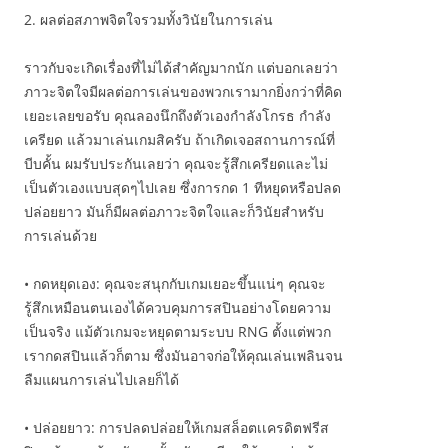
2. ผลต่อสภาพจิตใจรวมทั้งวินัยในการเล่น
ราวกับจะเกิดเรื่องที่ไม่ได้สำคัญมากนัก แต่บอกเลยว่า
ภาวะจิตใจมีผลต่อการเล่นของพวกเรามากยิ่งกว่าที่คิด
เยอะเลยขอรับ คุณลองนึกถึงตัวเองกำลังโกรธ กำลัง
เครียด แล้วมาเล่นเกมสิครับ ถ้าเกิดเจอสถานการณ์ที่
บีบคั้น ผมรับประกันเลยว่า คุณจะรู้สึกเครียดและไม่
เป็นตัวเองแบบสุดๆไปเลย ซึ่งการกด 1 ทีหยุดหรือปลด
ปล่อยยาว มันก็มีผลต่อภาวะจิตใจและก็วินัยสำหรับ
การเล่นด้วย
• กดหยุดเอง: คุณจะสนุกกับเกมเยอะขึ้นแน่ๆ คุณจะ
รู้สึกเหมือนตนเองได้ควบคุมการสปินอย่างโดยความ
เป็นจริง แม้ตัวเกมจะหยุดตามระบบ RNG ตั้งแต่พวก
เรากดสปินแล้วก็ตาม ซึ่งมันอาจก่อให้คุณเล่นเพลินจน
ลืมแผนการเล่นไปเลยก็ได้
• ปล่อยยาว: การปลดปล่อยให้เกมสล็อตเเครดิตฟรีส