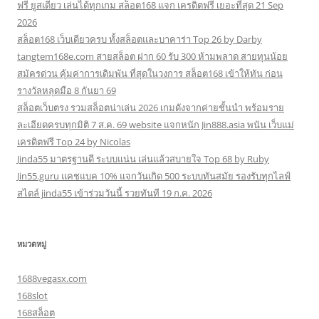
ฟรี ยูสเดียว เล่นได้ทุกเกม สล็อต168 แจก เครดิตฟรี เยอะที่สุด 21 Sep
2026
สล็อต168 เว็บเดียวครบ ทั้งสล็อตและบาคาร่า Top 26 by Darby
tangtem168e.com สายสล็อต ฝาก 60 รับ 300 ห้ามพลาด สายทุนน้อย
สมัครด่วน คุ้มค่าการเดิมพัน ที่สุดในวงการ สล็อต168 เข้าให้ทัน ก่อน
รางวัลหลุดมือ 8 กันยา 69
สล็อตเว็บตรง รวมสล็อตน่าเล่น 2026 เกมดังจากค่ายชั้นนำ พร้อมราย
ละเอียดครบทุกมิติ 7 ส.ค. 69 website แจกหนัก Jin888.asia พนัน เว็บแม่
เครดิตฟรี Top 24 by Nicolas
Jinda55 มาตรฐานดี ระบบแน่น เล่นแล้วสบายใจ Top 68 by Ruby
Jin55.guru แคชแบค 10% แจกวันเกิด 500 ระบบทันสมัย รองรับทุกไลฟ์
สไตล์ jinda55 เข้าร่วมวันนี้ รวยทันที 19 ก.ค. 2026
หมวดหมู่
1688vegasx.com
168slot
168สล็อต