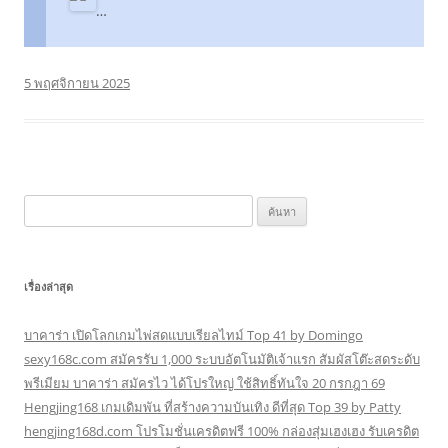
…
5 พฤศจิกายน 2025
ค้นหา
สำหรับ:
เรื่องล่าสุด
บาคาร่า เปิดโลกเกมไพ่สดแบบเรียลไทม์ Top 41 by Domingo
sexy168c.com สมัครรับ 1,000 ระบบอัตโนมัติเจ้าแรก สัมผัสโต๊ะสดระดับ
พรีเมียม บาคาร่า สมัครไว ได้โปรใหญ่ ใช้สิทธิ์ทันใจ 20 กรกฎา 69
Hengjing168 เกมเดิมพัน ที่สร้างความบันเทิง ดีที่สุด Top 39 by Patty
hengjing168d.com โปรโมชั่นเครดิตฟรี 100% กล่องสุ่มเฮงเฮง รับเครดิต