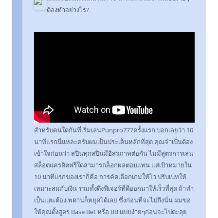
ต้องทำอย่างไร?
สำหรับคนใดกันที่เริ่มเล่นPunpro777ครั้งแรก บอกเลยว่า 10
นาทีแรกนี่แหละครับผมเป็นประเด็นหลักที่สุด คุณจำเป็นต้อง
เข้าใจก่อนว่า สปินทุกสปินมีอิสรภาพต่อกัน ไม่มีสูตรการเล่น
สล็อตเเครดิตฟรีใดสามารถล็อกผลตอบแทน แต่เป้าหมายใน
10 นาทีแรกของเราก็คือ การคัดเลือกเกมให้ไว ปรับเบทให้
เหมาะสมกับเงิน รวมทั้งดึงฟีเจอร์ที่ดีออกมาให้เร็วที่สุด ถ้าทำ
เป็นแตะต้องเพดานก็หยุดได้เลย ซึ่งก่อนที่จะไปถึงนั่น ผมขอ
ให้คุณตั้งสูตร Base Bet หรือ BB แบบง่ายๆก่อนจะไปตะลุย