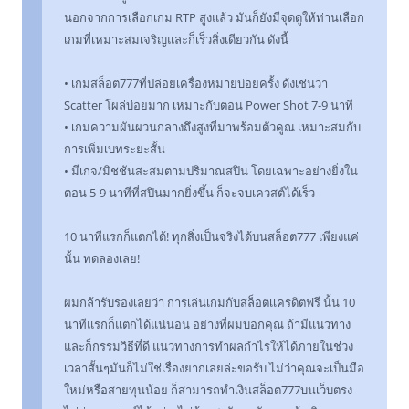
นอกจากการเลือกเกม RTP สูงแล้ว มันก็ยังมีจุดดูให้ท่านเลือก
เกมที่เหมาะสมเจริญและก็เร็วสิ่งเดียวกัน ดังนี้
• เกมสล็อต777ที่ปล่อยเครื่องหมายบ่อยครั้ง ดังเช่นว่า
Scatter โผล่บ่อยมาก เหมาะกับตอน Power Shot 7-9 นาที
• เกมความผันผวนกลางถึงสูงที่มาพร้อมตัวคูณ เหมาะสมกับ
การเพิ่มเบทระยะสั้น
• มีเกจ/มิชชันสะสมตามปริมาณสปิน โดยเฉพาะอย่างยิ่งใน
ตอน 5-9 นาทีที่สปินมากยิ่งขึ้น ก็จะจบเควสต์ได้เร็ว
10 นาทีแรกก็แตกได้! ทุกสิ่งเป็นจริงได้บนสล็อต777 เพียงแค่
นั้น ทดลองเลย!
ผมกล้ารับรองเลยว่า การเล่นเกมกับสล็อตเเครดิตฟรี นั้น 10
นาทีแรกก็แตกได้แน่นอน อย่างที่ผมบอกคุณ ถ้ามีแนวทาง
และก็กรรมวิธีที่ดี แนวทางการทำผลกำไรให้ได้ภายในช่วง
เวลาสั้นๆมันก็ไม่ใช่เรื่องยากเลยล่ะขอรับ ไม่ว่าคุณจะเป็นมือ
ใหม่หรือสายทุนน้อย ก็สามารถทำเงินสล็อต777บนเว็บตรง