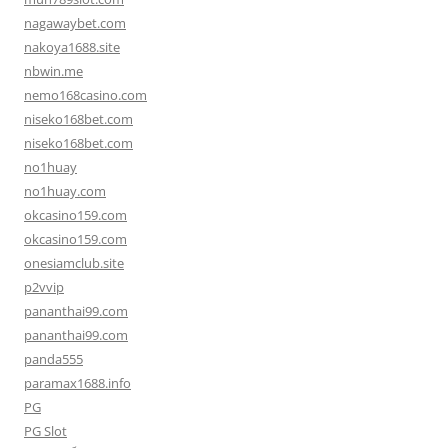
nagawaybet.com
nakoya1688.site
nbwin.me
nemo168casino.com
niseko168bet.com
niseko168bet.com
no1huay
no1huay.com
okcasino159.com
okcasino159.com
onesiamclub.site
p2vvip
pananthai99.com
pananthai99.com
panda555
paramax1688.info
PG
PG Slot