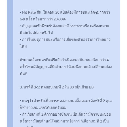
• Hit Rate สั้น: ในตอน 30 สปินต้องมีการชนะเล็กๆมากกว่า
6-9 ครั้ง หรือมากกว่า 20-30%
• สัญญาณเข้าฟีพบร์: สังเกตว่ามี Scatter หรือ เครื่องหมาย
พิเศษโผล่บ่อยหรือไม่
• การไหล: ดูการชนะหรือการเสียของตัวเองว่าการไหลยาว
ไหม
ถ้าเล่นสล็อตเเครดิตฟรีแล้วกำเนิดเดดสปิน ชนะน้อยกว่า 4
ครั้งไหมมีสัญญาณที่ดีเข้าเลย ให้จดชื่อเกมแล้วเปลี่ยนแปลง
ทันที
3. นาทีที่ 3-5: ทดสอบเกมที่ 2 ใน 30 สปินด้วย BB
• แน่ๆว่า สำหรับเพื่อการทดสอบเกมสล็อตเเครดิตฟรีที่ 2 คุณ
ก็ทำราวเกมแรกได้เลยครับผม
• ถ้าเกิดเกมที่ 2 ดีกว่าอย่างชัดเจน เป็นต้นว่า มีการชนะบ่อย
ครั้งกว่า มีสัญลักษณ์โผล่มามากยิ่งกว่า ก็เลือกเกมที่ 2 เป็น