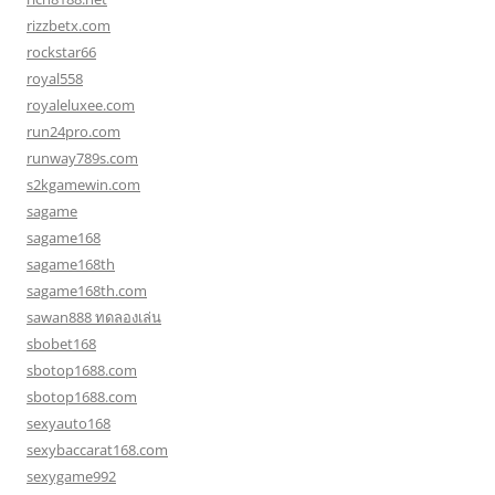
rizzbetx.com
rockstar66
royal558
royaleluxee.com
run24pro.com
runway789s.com
s2kgamewin.com
sagame
sagame168
sagame168th
sagame168th.com
sawan888 ทดลองเล่น
sbobet168
sbotop1688.com
sbotop1688.com
sexyauto168
sexybaccarat168.com
sexygame992