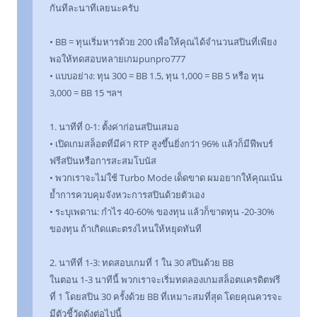
กันทีละนาทีเลยนะครับ
• BB = ทุนเริ่มหารด้วย 200 เพื่อให้คุณได้จำนวนสปินที่เพียง
พอให้ทดสอบหลายเกมpunpro777
• แบบอย่าง: ทุน 300 = BB 1.5, ทุน 1,000 = BB 5 หรือ ทุน
3,000 = BB 15 ฯลฯ
1. นาทีที่ 0-1: ตั้งค่าก่อนสปินเสมอ
• เปิดเกมสล็อตที่มีค่า RTP สูงขึ้นยิ่งกว่า 96% แล้วก็มีฟีพบร์
ฟรีสปินหรือการสะสมโบนัส
• พวกเราจะไม่ใช้ Turbo Mode เด็ดขาด ผมอยากให้คุณเน้น
ย้ำการควบคุมจังหวะการสปินด้วยตัวเอง
• ระบุเพดาน: กำไร 40-60% ของทุน แล้วก็ขาดทุน -20-30%
ของทุน ถ้าเกิดแตะตรงไหนให้หยุดทันที
2. นาทีที่ 1-3: ทดสอบเกมที่ 1 ใน 30 สปินด้วย BB
ในตอน 1-3 นาทีนี้ พวกเราจะเริ่มทดลองเกมสล็อตเเครดิตฟรี
ที่ 1 โดยสปิน 30 ครั้งด้วย BB ที่เหมาะสมที่สุด โดยคุณควรจะ
มีตัวชี้วัดดังต่อไปนี้