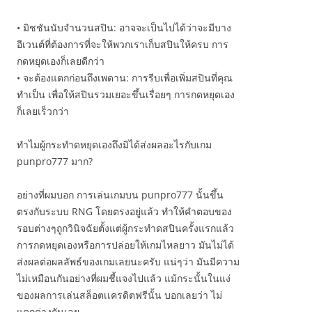
• มิชชันนับจำนวนสปิน: อาจจะเป็นไปได้ว่าจะมีบาง
อีเวนต์ที่ต้องการที่จะให้พวกเราเก็บสปินให้ครบ การ
กดหยุดเองก็เลยดีกว่า
• จะต้องแตกก่อนถึงเพดาน: การรีบเพื่อเพิ่มสปินที่คุณ
ทำเป็น เพื่อให้สปินรวมเยอะขึ้นเรื่อยๆ การกดหยุดเอง
ก็เลยเร็วกว่า
ทำไมผู้กระทำดหยุดเองถึงมิได้ส่งผลอะไรกับเกม
punpro777 มาก?
อย่างที่ผมบอก การเล่นเกมบน punpro777 นั้นขึ้น
ตรงกับระบบ RNG โดยตรงอยู่แล้ว ทำให้คำตอบของ
รอบต่างๆถูกวินิจฉัยตั้งแต่ผู้กระทำดสปินครั้งแรกแล้ว
การกดหยุดเองหรือการปล่อยให้เกมไหลยาว มันไม่ได้
ส่งผลต่อผลลัพธ์ของเกมเลยนะครับ แน่ๆว่า มันมีความ
ไม่เหมือนกันอย่างที่ผมชี้แจงไปแล้ว แม้กระนั้นในแง่
ของผลการเล่นสล็อตเเครดิตฟรีนั้น บอกเลยว่า ไม่
แตกต่างกันเลย