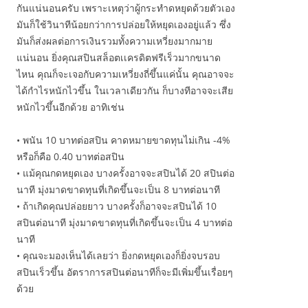
กันแน่นอนครับ เพราะเหตุว่าผู้กระทำดหยุดด้วยตัวเอง
มันก็ใช้วินาทีน้อยกว่าการปล่อยให้หยุดเองอยู่แล้ว ซึ่ง
มันก็ส่งผลต่อการเงินรวมทั้งความเหวี่ยงมากมาย
แน่นอน ยิ่งคุณสปินสล็อตเเครดิตฟรีเร็วมากขนาด
ไหน คุณก็จะเจอกับความเหวี่ยงถี่ขึ้นแค่นั้น คุณอาจจะ
ได้กำไรหนักไวขึ้น ในเวลาเดียวกัน ก็บางทีอาจจะเสีย
หนักไวขึ้นอีกด้วย อาทิเช่น
• พนัน 10 บาทต่อสปิน คาดหมายขาดทุนไม่เกิน -4%
หรือก็คือ 0.40 บาทต่อสปิน
• แม้คุณกดหยุดเอง บางครั้งอาจจะสปินได้ 20 สปินต่อ
นาที มุ่งมาดขาดทุนที่เกิดขึ้นจะเป็น 8 บาทต่อนาที
• ถ้าเกิดคุณปล่อยยาว บางครั้งก็อาจจะสปินได้ 10
สปินต่อนาที มุ่งมาดขาดทุนที่เกิดขึ้นจะเป็น 4 บาทต่อ
นาที
• คุณจะมองเห็นได้เลยว่า ยิ่งกดหยุดเองก็ยิ่งจบรอบ
สปินเร็วขึ้น อัตราการสปินต่อนาทีก็จะมีเพิ่มขึ้นเรื่อยๆ
ด้วย