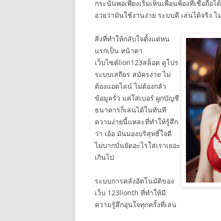
กระนั้นพอเพียงเริ่มเห็นเพื่อนพ้องที่เชื่อถ
อวยว่ามันใช้งานง่าย ระบบดี เล่นได้จริง ไม
สิ่งที่ทำให้กลับใจตั้งแต่หน
แรกเป็น หน้าตา
เว็บไซต์lion123สล็อต ดูโปร
ระบบเสถียร สมัครง่าย ไม่
ต้องแอดไลน์ ไม่ต้องกลัว
ข้อมูลรั่ว แค่ใส่เบอร์ ผูกบัญชี
ธนาคารก็เล่นได้ในทันที
ความง่ายนี้แหละที่ทำให้รู้สึก
ว่า เอ้อ มันมองบริสุทธิ์ใจดี
ไม่บากบั่นยัดอะไรใส่เราเยอะ
เกินไป
ระบบการคลังอัตโนมัติของ
เว็บ 123lionth ที่ทำให้มี
ความรู้สึกอุ่นใจทุกครั้งที่เล่น