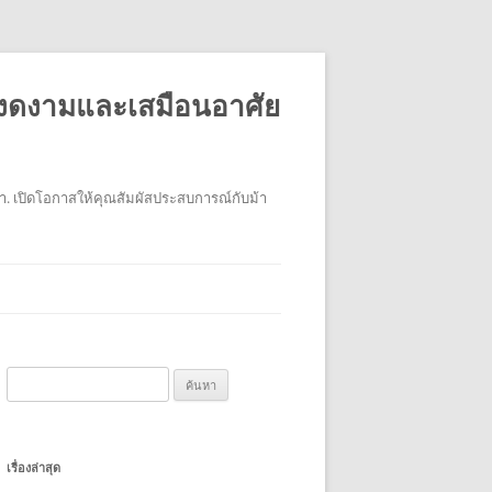
ี่งดงามและเสมือนอาศัย
้า. เปิดโอกาสให้คุณสัมผัสประสบการณ์กับม้า
ค้นหา
สำหรับ:
เรื่องล่าสุด