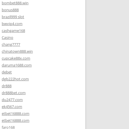
bombet888.win
bonus888
brazil999 slot
bwvip4.com
cashgame168
Casino
chang7777
chinatown888.win
cupcake88x.com
daruma1688.com
debet
dgb222hot.com
dr888
dr888bet.com
du2477.com
ek4567.com
etbet16888.com
etbet16888.com
faro168