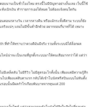
บนานเป็นชั่วโมงไหม ตรงนี้ไม่มีปัญหาอย่างงั้นเลย เว็บนี้ใช้
ะทั่งเบิกเงิน ทำรายการเองได้หมด ไม่ต้องแจ้งคนใดกัน
าจะถอนตอนกลางวัน เวลากลางคืน หรือแม้กระทั้งตีสาม ระบบก็ยัง
งินจริงแน่ๆ แถมไม่มีขั้นต่ำอีกด้วย อยากถอนกี่บาทก็ได้ เหมาะ
 ที่ทำให้ทราบว่าดวงดีมันมีจริง รวมทั้งระบบมิได้ล็อกผล
นไลน์น่าจะเป็นเกมที่ถูกตั้งระบบมาให้คนเสียมากกว่าได้ แต่ว่า
ีเคล็ดลับ ไม่มีรีวิว ไม่มีสูตรอะไรทั้งนั้น เพียงแค่มีความรู้สึก
นไปเพียงแค่สิบตาแรก กลับได้เข้าโบนัสฟรีสปินแบบไม่ทันตั้ง
เกมรอบนั้นมีผลกำไรเกือบพันบาทจากทุนแค่ 200
กับบางเว็บไซต์ แต่ว่าสามารถเข้าโบนัสได้อีกในอีกไม่กี่รอบต่อ