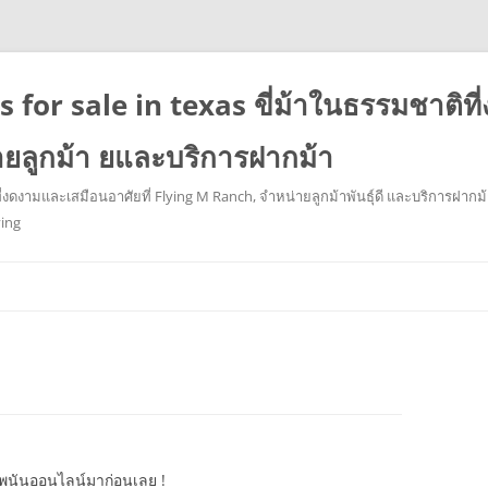
 for sale in texas ขี่ม้าในธรรมชาติท
ายลูกม้า ยและบริการฝากม้า
ี่งดงามและเสมือนอาศัยที่ Flying M Ranch, จำหน่ายลูกม้าพันธุ์ดี และบริการฝากม
ying
ข้าม
ไป
ยัง
เนื้อหา
รพนันออนไลน์มาก่อนเลย !