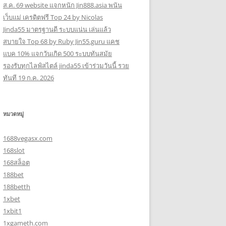
ส.ค. 69 website แจกหนัก Jin888.asia พนัน
เว็บแม่ เครดิตฟรี Top 24 by Nicolas
Jinda55 มาตรฐานดี ระบบแน่น เล่นแล้ว
สบายใจ Top 68 by Ruby Jin55.guru แคช
แบค 10% แจกวันเกิด 500 ระบบทันสมัย
รองรับทุกไลฟ์สไตล์ jinda55 เข้าร่วมวันนี้ รวย
ทันที 19 ก.ค. 2026
หมวดหมู่
1688vegasx.com
168slot
168สล็อต
188bet
188betth
1xbet
1xbit1
1xgameth.com