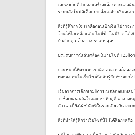
เคยพบเว็บที่ฝากถอนครั้งจะต้องคอยแอดมินตอ
ระบบอัตโนมัติเต็มแบบ ตั้งแต่ฝากเงินจนกร
สิ่งที่รู้สึกถูกใจมากคือตอนเบิกเงิน ไม่ว่
โอนให้ไวเหมือนเดิม ไม่มีช้า ไม่มีรีรอ ได้เ
กับสายทุนเล็กอย่างเราแบบสุดๆ
ประสบการณ์เล่นสล็อตในเว็บไซต์ 123lionth
ก่อนหน้านี้ที่ผ่านมาเราคิดเสมอว่าสล็อตออ
พอลองเล่นในเว็บไซต์นี้กลับรู้สึกต่างออกไป
เริ่มจากการเลือกเกมlion123สล็อตแบบสุ่ม ไม่ม
ว่าชื่อเกมน่าสนใจและกราฟิกดูดี พอลองหมุ
ตัว และก็ยังได้ซ้ำอีกทีในรอบเดียวกัน จบ
สิ่งที่ทำให้รู้สึกว่าเว็บไซต์นี้ไม่ได้ล็อกผลคือ:
• มิได้แจกเพียงแค่ครั้งเดียวแล้วกินคืนราว