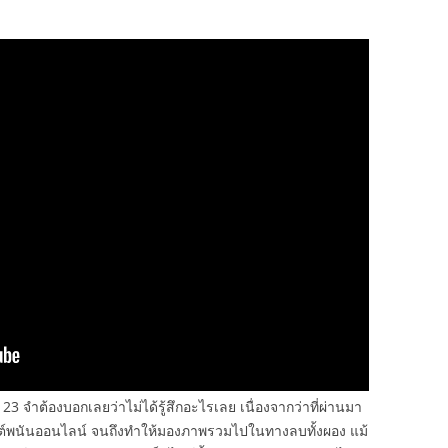
 จำต้องบอกเลยว่าไม่ได้รู้สึกอะไรเลย เนื่องจากว่าที่ผ่านมา
ไซต์พนันออนไลน์ จนถึงทำให้มองภาพรวมไปในทางลบทั้งผอง แม้