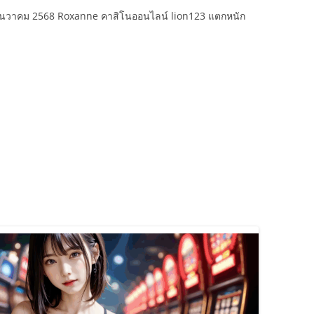
ธันวาคม 2568 Roxanne คาสิโนออนไลน์ lion123 แตกหนัก