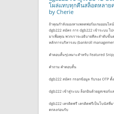
โผล่แทบทุกคืนสล็อตหลายค่
by Cherie
ถ้าคุณกำลังมองหาแพลตฟอร์มเกมออนไลน์ที่
dgb222 สมัคร การ dgb222 เข้าระบบ ไปจนถึ
มาเพื่อคุณ พวกเราจะอธิบายทีละลำดับขั้นต
หลักการบริหารงบ (bankroll management)
คำตอบสั้นๆ(เหมาะสำหรับ Featured Snip
คำถาม คำตอบสั้น
dgb222 สมัคร กรอกข้อมูล รับรอง OTP ตั้งร
dgb222 เข้าสู่ระบบ ล็อกอินด้วยยูสเซอร์แล
dgb222 เครดิตฟรี เครดิตฟรีเป็นโบนัสที่
ตกลงก่อนรับ