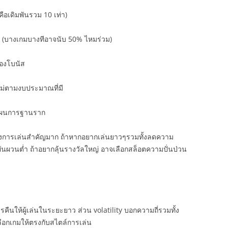
ือเดิมพันรวม 10 เท่า)
บ (บางเกมบางทีอาจนับ 50% ไหมร่วม)
องโบนัส
ม่ตามงบประมาณที่มี
แผนการฐานราก
ของการเล่นสำคัญมาก ถ้าหากอยากเล่นยาวๆรวมทั้งลดความ
มผันผวนต่ำ ถ้าอยากลุ้นรางวัลใหญ่ อาจเลือกสล็อตความปั่นป่วน
คืนให้ผู้เล่นในระยะยาว ส่วน volatility บอกความถี่รวมทั้ง
ือกเกมให้ตรงกับสไตล์การเล่น