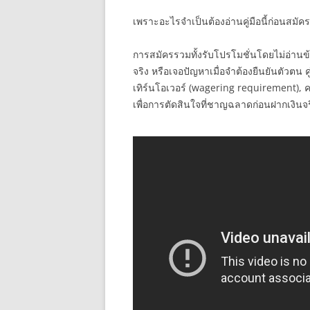
เพราะอะไรจำเป็นต้องอ่านคู่มือนี้ก่อนสมั
การสมัครรวมทั้งรับโปรโมชั่นโดยไม่อ่านข้
จริง หรือเจอปัญหาเมื่อจำต้องยืนยันตัวตน 
เทิร์นโอเวอร์ (wagering requirement),
เพื่อการตัดสินใจที่ชาญฉลาดก่อนฝากเงินจร