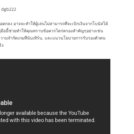
คร dgb222
อตกลง อาจจะทำให้ผู้เล่นไม่สามารถที่จะเบิกเงินจากโบนัสได้
คู่มือนี้ช่วยทำให้คุณทราบข้อควรไตร่ตรองสำคัญๆอย่างเช่น
 ความจำกัดเกมที่นับเทิร์น, และแนวนโยบายการรับรองตัวตน
ิง