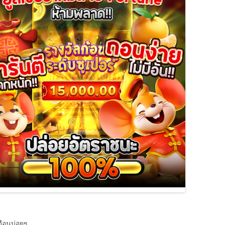
ือนบ่อยๆ