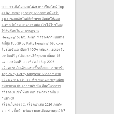
บาคาร่า เปิดโลกเกมไพ่สดแบบเรียลไทม์ Top
41 by Domingo sexy168c.com สมัครรับ
1,000 ระบบอัตโนมัติเจ้าแรก สัมผัสโต๊ะสด
ระดับพรีเมียม บาคาร่า สมัครไว ได้โปรใหญ่
ใช้สิทธิ์ทันใจ 20 กรกฎา 69
Hengjing168 เกมเดิมพัน ที่สร้างความบันเทิง
ดีที่สุด Top 39 by Patty hengjing168d.com
โปรโมชั่นเครดิตฟรี 100% กล่องสุ่มเฮงเฮง รับ
เครดิตฟรี ยูสเดียว เล่นได้ทุกเกม สล็อต168
แจก เครดิตฟรี เยอะที่สุด 21 Sep 2026
สล็อต168 เว็บเดียวครบ ทั้งสล็อตและบาคาร่า
Top 26 by Darby tangtem168e.com สาย
สล็อต ฝาก 60 รับ 300 ห้ามพลาด สายทุนน้อย
สมัครด่วน คุ้มค่าการเดิมพัน ที่สุดในวงการ
สล็อต168 เข้าให้ทัน ก่อนรางวัลหลุดมือ 8
กันยา 69
สล็อตเว็บตรง รวมสล็อตน่าเล่น 2026 เกมดัง
จากค่ายชั้นนำ พร้อมรายละเอียดครบทุกมิติ 7