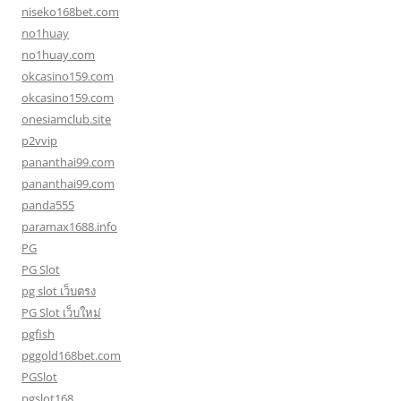
niseko168bet.com
no1huay
no1huay.com
okcasino159.com
okcasino159.com
onesiamclub.site
p2vvip
pananthai99.com
pananthai99.com
panda555
paramax1688.info
PG
PG Slot
pg slot เว็บตรง
PG Slot เว็บใหม่
pgfish
pggold168bet.com
PGSlot
pgslot168