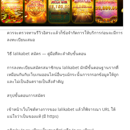
ควรจะตรวจทานรีวิวอิสระแล้วก็ข้อจำกัดการให้บริการก่อนจะมีการ
ลงทะเบียนเสมอ
วิธี lalikabet สมัคร — คู่มือทีละลำดับขั้นตอน
การลงทะเบียนสมัครสมาชิกบน lalikabet มักมีขั้นตอนฐานรากที่
เหมือนกันกับเว็บเกมออนไลน์อื่นๆแม้กระนั้นการกรอกข้อมูลให้ถูก
และไม่เป็นอันตรายเป็นสิ่งสำคัญ
สรุปขั้นตอนการสมัคร
เข้าหน้าเว็บไซต์ทางการของ lalikabet แล้วก็พิจารณา URL ให้
แน่ใจว่าเป็นของแท้ (มี https)