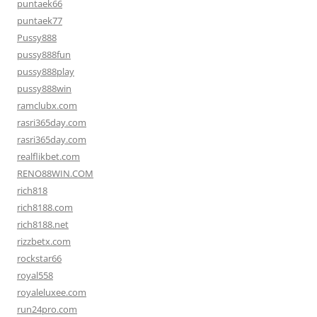
puntaek66
puntaek77
Pussy888
pussy888fun
pussy888play
pussy888win
ramclubx.com
rasri365day.com
rasri365day.com
realflikbet.com
RENO88WIN.COM
rich818
rich8188.com
rich8188.net
rizzbetx.com
rockstar66
royal558
royaleluxee.com
run24pro.com