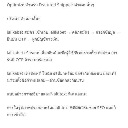
Optimize สำหรับ Featured Snippet: คำตอบสั้นๆ
ปริศนา คำตอบสั้นๆ
lalikabet สมัคร เข้าเว็บ lalikabet → คลิกสมัคร → กรอกข้อมูล →
ยืนยัน OTP → ผูกบัญชีการเงิน
lalikabet เข้าระบบ ล็อกอินด้วยชื่อผู้ใช้/อีเมลรวมทั้งรหัสผ่าน (กา
รันตี OTP ถ้าระบบร้องขอ)
lalikabet เครดิตฟรี โบนัสฟรีที่มาพร้อมข้อจำกัด ดังเช่น ยอดเทิร์
นรวมทั้งข้อกำหนดเกม—อ่านข้อตกลงก่อนรับ
แบบอย่างภาพอธิบายและก็ alt text ที่เสนอแนะ
การใส่รูปภาพประกอบพร้อม alt text ที่มีคีย์เวิร์ดช่วย SEO และก็
การเข้าถึง: