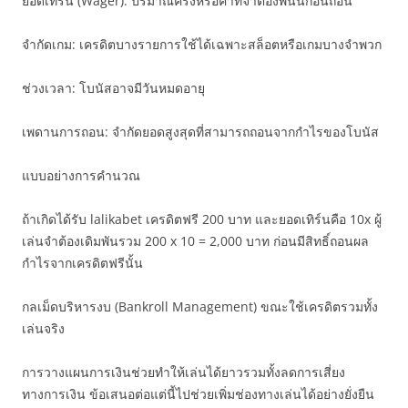
ยอดเทิร์น (Wager): ปริมาณครั้งหรือค่าที่จำต้องพนันก่อนถอน
จำกัดเกม: เครดิตบางรายการใช้ได้เฉพาะสล็อตหรือเกมบางจำพวก
ช่วงเวลา: โบนัสอาจมีวันหมดอายุ
เพดานการถอน: จำกัดยอดสูงสุดที่สามารถถอนจากกำไรของโบนัส
แบบอย่างการคำนวณ
ถ้าเกิดได้รับ lalikabet เครดิตฟรี 200 บาท และยอดเทิร์นคือ 10x ผู้
เล่นจำต้องเดิมพันรวม 200 x 10 = 2,000 บาท ก่อนมีสิทธิ์ถอนผล
กำไรจากเครดิตฟรีนั้น
กลเม็ดบริหารงบ (Bankroll Management) ขณะใช้เครดิตรวมทั้ง
เล่นจริง
การวางแผนการเงินช่วยทำให้เล่นได้ยาวรวมทั้งลดการเสี่ยง
ทางการเงิน ข้อเสนอต่อแต่นี้ไปช่วยเพิ่มช่องทางเล่นได้อย่างยั่งยืน