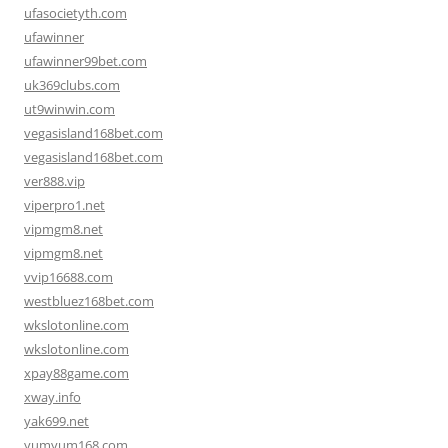
ufasocietyth.com
ufawinner
ufawinner99bet.com
uk369clubs.com
ut9winwin.com
vegasisland168bet.com
vegasisland168bet.com
ver888.vip
viperpro1.net
vipmgm8.net
vipmgm8.net
vvip16688.com
westbluez168bet.com
wkslotonline.com
wkslotonline.com
xpay88game.com
xway.info
yak699.net
yumyum168.com