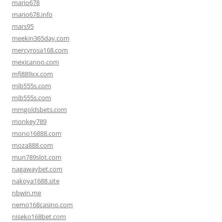
mario678
mario678.info
mars95
meekin365day.com
mercyrosa168.com
mexicanoo.com
mfj889xx.com
mib555s.com
mib555s.com
mmgoldsbets.com
monkey789
mono16888.com
moza888.com
mun789slot.com
nagawaybet.com
nakoya1688.site
nbwin.me
nemo168casino.com
niseko168bet.com