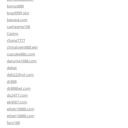
bonus888
brazil999 slot
bwvip4.com
cashgame168
Casino
chang7777
chinatown888.win
cupcake88x.com
daruma1688.com
debet
dgb222hot.com
dr888
dr888bet.com
du2477.com
ek4567.com
etbet16888.com
etbet16888.com
faro168