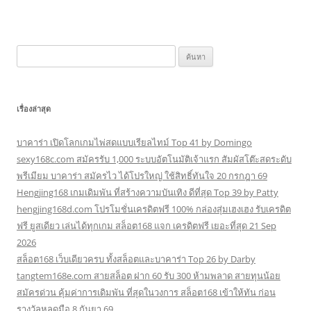
ค้นหา
สำหรับ:
เรื่องล่าสุด
บาคาร่า เปิดโลกเกมไพ่สดแบบเรียลไทม์ Top 41 by Domingo
sexy168c.com สมัครรับ 1,000 ระบบอัตโนมัติเจ้าแรก สัมผัสโต๊ะสดระดับ
พรีเมียม บาคาร่า สมัครไว ได้โปรใหญ่ ใช้สิทธิ์ทันใจ 20 กรกฎา 69
Hengjing168 เกมเดิมพัน ที่สร้างความบันเทิง ดีที่สุด Top 39 by Patty
hengjing168d.com โปรโมชั่นเครดิตฟรี 100% กล่องสุ่มเฮงเฮง รับเครดิต
ฟรี ยูสเดียว เล่นได้ทุกเกม สล็อต168 แจก เครดิตฟรี เยอะที่สุด 21 Sep
2026
สล็อต168 เว็บเดียวครบ ทั้งสล็อตและบาคาร่า Top 26 by Darby
tangtem168e.com สายสล็อต ฝาก 60 รับ 300 ห้ามพลาด สายทุนน้อย
สมัครด่วน คุ้มค่าการเดิมพัน ที่สุดในวงการ สล็อต168 เข้าให้ทัน ก่อน
รางวัลหลุดมือ 8 กันยา 69