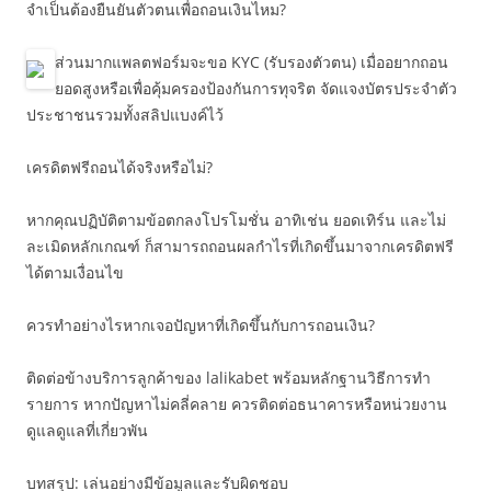
จำเป็นต้องยืนยันตัวตนเพื่อถอนเงินไหม?
ส่วนมากแพลตฟอร์มจะขอ KYC (รับรองตัวตน) เมื่ออยากถอน
ยอดสูงหรือเพื่อคุ้มครองป้องกันการทุจริต จัดแจงบัตรประจำตัว
ประชาชนรวมทั้งสลิปแบงค์ไว้
เครดิตฟรีถอนได้จริงหรือไม่?
หากคุณปฏิบัติตามข้อตกลงโปรโมชั่น อาทิเช่น ยอดเทิร์น และไม่
ละเมิดหลักเกณฑ์ ก็สามารถถอนผลกำไรที่เกิดขึ้นมาจากเครดิตฟรี
ได้ตามเงื่อนไข
ควรทำอย่างไรหากเจอปัญหาที่เกิดขึ้นกับการถอนเงิน?
ติดต่อข้างบริการลูกค้าของ lalikabet พร้อมหลักฐานวิธีการทำ
รายการ หากปัญหาไม่คลี่คลาย ควรติดต่อธนาคารหรือหน่วยงาน
ดูแลดูแลที่เกี่ยวพัน
บทสรุป: เล่นอย่างมีข้อมูลและรับผิดชอบ