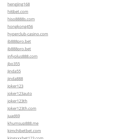
hengjing168
hi6bet.com
hiso8888s.com
hongkong456
hyperclub-casino.com
ib888pro.bet
ib888pro.bet
infyplus888.com
jbo355
Jinda55
jinda888
Joker123
joker123auto
joker123th
Joker123th.com
juad69
khumsup888.me
kimchibetbet.com
kingxxxbet123.com