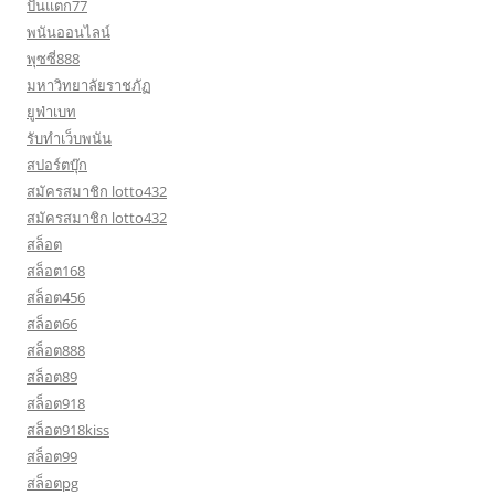
ปั่นแตก77
พนันออนไลน์
พุซซี่888
มหาวิทยาลัยราชภัฏ
ยูฟ่าเบท
รับทำเว็บพนัน
สปอร์ตบุ๊ก
สมัครสมาชิก lotto432
สมัครสมาชิก lotto432
สล็อต
สล็อต168
สล็อต456
สล็อต66
สล็อต888
สล็อต89
สล็อต918
สล็อต918kiss
สล็อต99
สล็อตpg