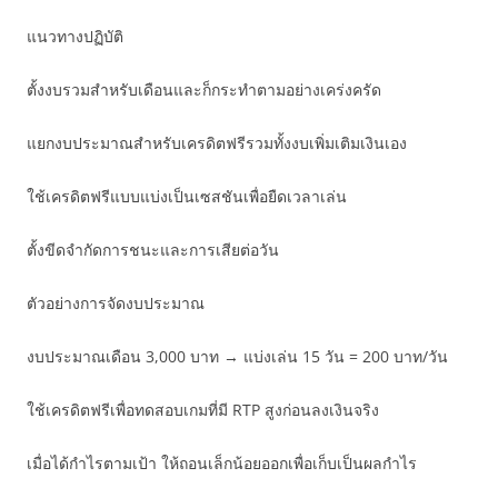
แนวทางปฏิบัติ
ตั้งงบรวมสำหรับเดือนและก็กระทำตามอย่างเคร่งครัด
แยกงบประมาณสำหรับเครดิตฟรีรวมทั้งงบเพิ่มเติมเงินเอง
ใช้เครดิตฟรีแบบแบ่งเป็นเซสชันเพื่อยืดเวลาเล่น
ตั้งขีดจำกัดการชนะและการเสียต่อวัน
ตัวอย่างการจัดงบประมาณ
งบประมาณเดือน 3,000 บาท → แบ่งเล่น 15 วัน = 200 บาท/วัน
ใช้เครดิตฟรีเพื่อทดสอบเกมที่มี RTP สูงก่อนลงเงินจริง
เมื่อได้กำไรตามเป้า ให้ถอนเล็กน้อยออกเพื่อเก็บเป็นผลกำไร