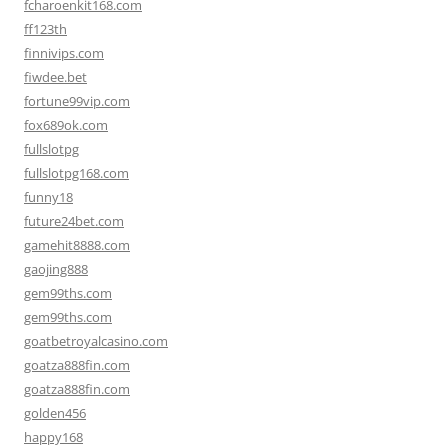
fcharoenkit168.com
ff123th
finnivips.com
fiwdee.bet
fortune99vip.com
fox689ok.com
fullslotpg
fullslotpg168.com
funny18
future24bet.com
gamehit8888.com
gaojing888
gem99ths.com
gem99ths.com
goatbetroyalcasino.com
goatza888fin.com
goatza888fin.com
golden456
happy168