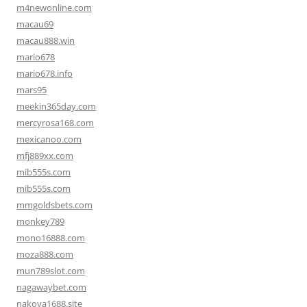
m4newonline.com
macau69
macau888.win
mario678
mario678.info
mars95
meekin365day.com
mercyrosa168.com
mexicanoo.com
mfj889xx.com
mib555s.com
mib555s.com
mmgoldsbets.com
monkey789
mono16888.com
moza888.com
mun789slot.com
nagawaybet.com
nakoya1688.site