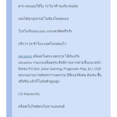
ฝาก-ถอนออโต้ใน 10 วินาที รองรับ Wallet
เล่นได้ทุกอุปกรณ์ ไม่ต้องโหลดแอป
โปรโมชั่นเยอะแยะ แจกเครดิตฟรีจริง
บริการ 24 ชั่วโมง แอดไม่นตอบไว
okcasino
สล็อตเว็บตรง แตกง่าย ได้เงินจริง
okcasino รวมเกมสล็อตประสิทธิภาพจากค่ายชั้นแนวหน้า
ดังเช่น PG Slot, Joker Gaming, Pragmatic Play, JILI, CQ9
ทุกเกมผ่านการคัดสรรว่าแตกง่าย มีฟีเจอร์พิเศษ ดังเช่น ซื้อ
ฟรีสปิน แล้วก็โบนัสตัวคูณสูง
LSI Keywords:
สล็อตเว็บไซต์ตรงไม่ผ่านเอเย่นต์