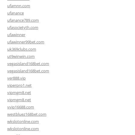
ufamnn.com
ufanance
ufanance789.com
ufasocietyth.com
ufawinner
ufawinner99bet.com
uk369clubs.com
ut9winwin.com
vegasisland168bet.com
vegasisland168bet.com
ver888.vip
viperpro1.net
vipmgm8.net
vipmgm8.net
vvip16688.com
westbluez168bet.com
wkslotonline.com
wkslotonline.com