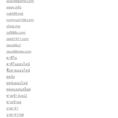
xpay88game.com
xway.info
yak699.net
yumyum168.com
z5vip.me
zaf888s.com
zeed1911.com
zeus66v2
zeus88new.com
คาสิโน
คาสิโนออนไลน์
ซื้อหวยออนไลน์
ดูหนัง
ดูหนังออนไลน์
ทดลองเล่นสล็อต
ทางเข้า live22
ทางเข้าpg
บาคาร่า
บาคาร่า168