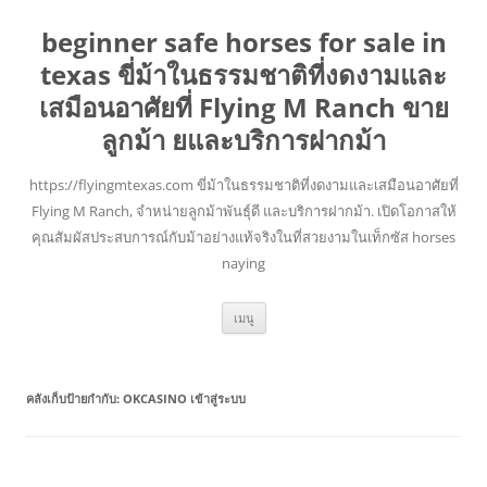
beginner safe horses for sale in
texas ขี่ม้าในธรรมชาติที่งดงามและ
เสมือนอาศัยที่ Flying M Ranch ขาย
ลูกม้า ยและบริการฝากม้า
https://flyingmtexas.com ขี่ม้าในธรรมชาติที่งดงามและเสมือนอาศัยที่
Flying M Ranch, จำหน่ายลูกม้าพันธุ์ดี และบริการฝากม้า. เปิดโอกาสให้
คุณสัมผัสประสบการณ์กับม้าอย่างแท้จริงในที่สวยงามในเท็กซัส horses
naying
ข้าม
เมนู
ไป
ยัง
เนื้อหา
คลังเก็บป้ายกำกับ:
OKCASINO เข้าสู่ระบบ