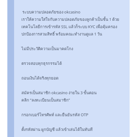
️ ระบบความปลอดภัยของ okcasino
เราให้ความใส่ใจกับความปลอดภัยของลูกค้าเป็นชั้น 1 ด้วย
เทคโนโลยีการเข้ารหัส SSL แล้วก็ระบบ KYC เพื่อคุ้มครอง
ปกป้องการสวมสิทธิ์ พร้อมคณะทำงานดูแล 1 วัน
ไม่มีประวัติความเป็นมาคดโกง
ตรวจสอบทุกธุรกรรมได้
ถอนเงินได้จริงทุกยอด
สมัครเป็นสมาชิก okcasino ง่ายใน 3 ขั้นตอน
คลิก “ลงทะเบียนเป็นสมาชิก”
กรอกเบอร์โทรศัพท์ และยืนยันรหัส OTP
ตั้งรหัสผ่าน ผูกบัญชี แล้วเข้าเล่นได้ในทันที