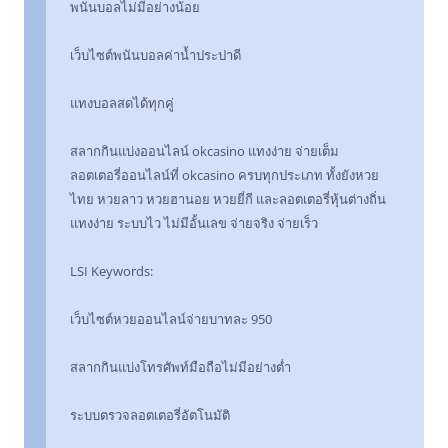
พนันบอลไม่มีอย่างน้อย
เว็บไซต์พนันบอลค่าน้ำประปาดี
แทงบอลสดได้ทุกคู่
สลากกินแบ่งออนไลน์ okcasino แทงง่าย จ่ายเต็ม
ลอตเตอรี่ออนไลน์ที่ okcasino ครบทุกประเภท ทั้งยังหวย
ไทย หวยลาว หวยฮานอย หวยยี่กี และลอตเตอรี่หุ้นต่างถิ่น
แทงง่าย ระบบไว ไม่มีอั้นเลข จ่ายจริง จ่ายเร็ว
LSI Keywords:
เว็บไซต์หวยออนไลน์จ่ายบาทละ 950
สลากกินแบ่งโทรศัพท์มือถือไม่มีอย่างต่ำ
ระบบตรวจลอตเตอรี่อัตโนมัติ