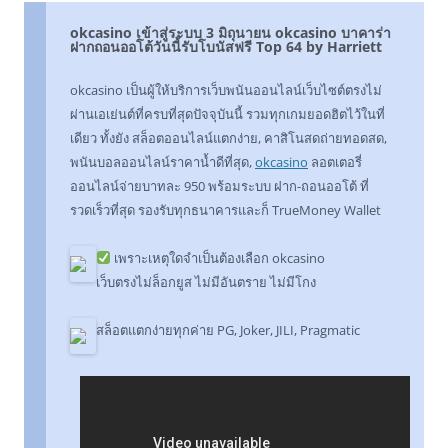
okcasino เข้าสู่ระบบ 3 มิถุนายน okcasino บาคาร่า
ฝากถอนออโต้วันนี้รับโบนัสฟรี Top 64 by Harriett
okcasino เป็นผู้ให้บริการเว็บพนันออนไลน์เว็บไซต์ตรงไม่
ผ่านเอเย่นต์ที่ครบที่สุดปัจจุบันนี้ รวมทุกเกมยอดฮิตไว้ในที่
เดียว ทั้งยัง สล็อตออนไลน์แตกง่าย, คาสิโนสดถ่ายทอดสด,
พนันบอลออนไลน์ราคาน้ำดีที่สุด,
okcasino
ลอตเตอรี่
ออนไลน์จ่ายบาทละ 950 พร้อมระบบ ฝาก-ถอนออโต้ ที่
รวดเร็วที่สุด รองรับทุกธนาคารและก็ TrueMoney Wallet
เพราะเหตุใดจำเป็นต้องเลือก okcasino
เว็บตรงไม่ล็อกยูส ไม่มีอันตราย ไม่มีโกง
สล็อตแตกง่ายทุกค่าย PG, Joker, JILI, Pragmatic