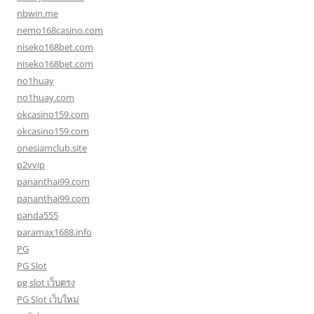
nbwin.me
nemo168casino.com
niseko168bet.com
niseko168bet.com
no1huay
no1huay.com
okcasino159.com
okcasino159.com
onesiamclub.site
p2vvip
pananthai99.com
pananthai99.com
panda555
paramax1688.info
PG
PG Slot
pg slot เว็บตรง
PG Slot เว็บใหม่