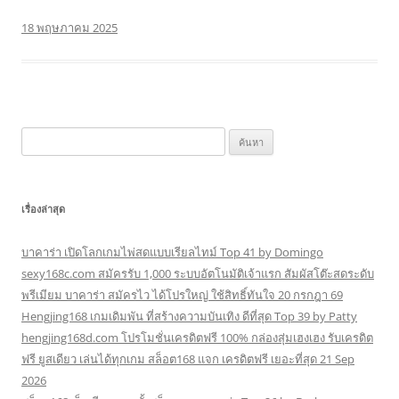
18 พฤษภาคม 2025
ค้นหา
สำหรับ:
เรื่องล่าสุด
บาคาร่า เปิดโลกเกมไพ่สดแบบเรียลไทม์ Top 41 by Domingo
sexy168c.com สมัครรับ 1,000 ระบบอัตโนมัติเจ้าแรก สัมผัสโต๊ะสดระดับ
พรีเมียม บาคาร่า สมัครไว ได้โปรใหญ่ ใช้สิทธิ์ทันใจ 20 กรกฎา 69
Hengjing168 เกมเดิมพัน ที่สร้างความบันเทิง ดีที่สุด Top 39 by Patty
hengjing168d.com โปรโมชั่นเครดิตฟรี 100% กล่องสุ่มเฮงเฮง รับเครดิต
ฟรี ยูสเดียว เล่นได้ทุกเกม สล็อต168 แจก เครดิตฟรี เยอะที่สุด 21 Sep
2026