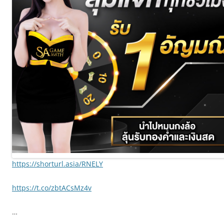
https://shorturl.asia/RNELY
https://t.co/zbtACsMz4v
…