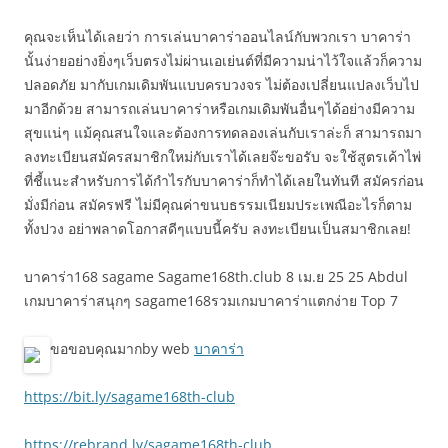
คุณจะเห็นได้เลยว่า การเล่นบาคาร่าออนไลน์กับพวกเรา บาคาร่า
นั้นง่ายอย่างยิ่งๆเว็บตรงไม่ผ่านเอเย่นต์ที่มีความน่าไว้ใจแล้วก็ความ
ปลอดภัย มากับเกมเดิมพันแบบครบวงจร ไม่ต้องเปลี่ยนแปลงเว็บไป
มาอีกด้วย สามารถเล่นบาคาร่าหรือเกมเดิมพันอื่นๆได้อย่างมีความ
สุขแน่ๆ แม้คุณสนใจและต้องการทดลองเล่นกับเราล่ะก็ สามารถมา
ลงทะเบียนสมัครสมาชิกใหม่กับเราได้เลยจ๊ะขอรับ จะใช้สูตรเค้าไพ่
ที่ชี้แนะสำหรับการได้กำไรกับบาคาร่าก็ทำได้เลยในทันที สมัครก่อน
มั่งมีก่อน สมัครฟรี ไม่มีคุณค่าขนบธรรมเนียมประเพณีอะไรก็ตาม
ทั้งปวง อย่าพลาดโอกาสดีๆแบบนี้ครับ ลงทะเบียนเป็นสมาชิกเลย!
บาคาร่า168 sagame Sagame168th.club 8 เม.ย 25 25 Abdul
เกมบาคาร่าสนุกๆ sagame168รวมเกมบาคาร่าแตกง่าย Top 7
ขอขอบคุณมากby web
บาคาร่า
https://bit.ly/sagame168th-club
https://rebrand.ly/sagame168th-club