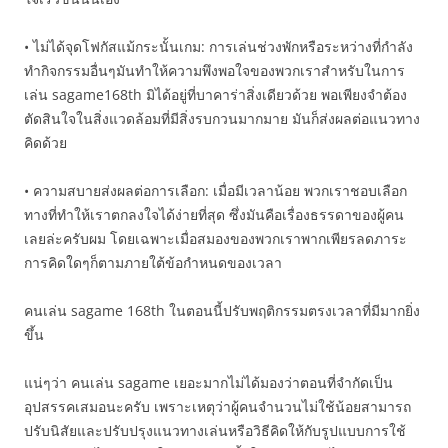
• ไม่ได้จุดโฟกัสแม้กระนั้นเกม: การเล่นช่วงพักหรือระหว่างที่กำลัง
ทำกิจกรรมอื่นๆมันทำให้ความพึงพอใจของพวกเราสำหรับในการ
เล่น sagame168th มิได้อยู่ที่บาคาร่าสิ่งเดียวด้วย พอเพียงจำต้อง
ตัดสินใจในสิ่งแวดล้อมที่มีสิ่งรบกวนมากมาย มันก็ส่งผลต่อแนวทาง
คิดด้วย
• ความสบายส่งผลต่อการเลือก: เมื่อมีเวลาน้อย พวกเราชอบเลือก
ทางที่ทำให้เราตกลงใจได้ง่ายที่สุด ซึ่งมันคือเรื่องธรรดาของผู้คน
เลยล่ะครับผม โดยเฉพาะเมื่อสมองของพวกเราพากเพียรลดภาระ
การคิดใดๆก็ตามภายใต้ข้อกำหนดของเวลา
คนเล่น sagame 168th ในตอนนี้ปรับพฤติกรรมตรงเวลาที่มีมากยิ่ง
ขึ้น
แน่ๆว่า คนเล่น sagame เยอะมากไม่ได้มองว่าตอนที่จำกัดเป็น
อุปสรรคเสมอนะครับ เพราะเหตุว่าผู้คนจำนวนไม่ใช้น้อยสามารถ
ปรับนิสัยและปรับปรุงแนวทางเล่นหรือวิธีคิดให้กับรูปแบบการใช้