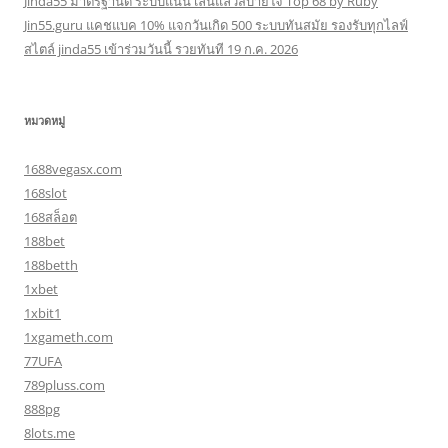
Jinda55 มาตรฐานดี ระบบแน่น เล่นแล้วสบายใจ Top 68 by Ruby
Jin55.guru แคชแบค 10% แจกวันเกิด 500 ระบบทันสมัย รองรับทุกไลฟ์
สไตล์ jinda55 เข้าร่วมวันนี้ รวยทันที 19 ก.ค. 2026
หมวดหมู่
1688vegasx.com
168slot
168สล็อต
188bet
188betth
1xbet
1xbit1
1xgameth.com
77UFA
789pluss.com
888pg
8lots.me