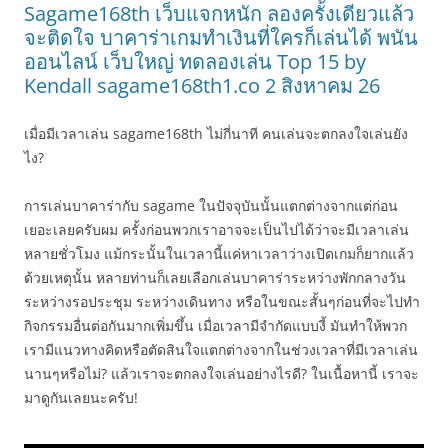
Sagame168th เว็บแจกหนัก ลองครั้งเดียวแล้ว
จะติดใจ บาคาร่าเกมทำเงินที่ใครก็เล่นได้ พนัน
ออนไลน์ เว็บใหญ่ ทดลองเล่น Top 15 by
Kendall sagame168th1.co 2 สิงหาคม 26
เมื่อมีเวลาเล่น sagame168th ไม่กี่นาที คนเล่นจะตกลงใจเล่นยัง
ไง?
การเล่นบาคาร่ากับ sagame ในปัจจุบันนั้นแตกต่างจากแต่ก่อน
เยอะเลยครับผม ครั้งก่อนพวกเราอาจจะเป็นไปได้ว่าจะมีเวลาเล่น
หลายชั่วโมง แม้กระนั้นในเวลานี้แค่หาเวลาว่างเปิดเกมก็ยากแล้ว
ด้วยเหตุนั้น หลายท่านก็เลยเลือกเล่นบาคาร่าระหว่างพักกลางวัน
ระหว่างรอประชุม ระหว่างเดินทาง หรือในขณะสั้นๆก่อนที่จะไปทำ
กิจกรรมอื่นต่อกันมากเพิ่มขึ้น เมื่อเวลามีจำกัดแบบงี้ มันทำให้พวก
เรามีแนวทางคิดหรือตัดสินใจแตกต่างจากในช่วงเวลาที่มีเวลาเล่น
นานๆหรือไม่? แล้วเราจะตกลงใจเล่นอย่างไรดี? ในเนื้อหานี้ เราจะ
มาดูกันเลยนะครับ!