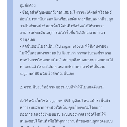
ปุ่มอีกด้วย
• ข้อมูลสำคัญบ่งบอกถึงก่อนเสมอ: ไม่ว่าจะได้ผลสำเร็จลัพธ์
ย้อนไป เวลานับถอยหลัง หรือยอดเงินต่างๆข้อมูลพวกนี้จะถูก
วางในตำแหน่งที่มองเห็นได้ทันที เพื่อที่จะได้ให้พวกเรา
สามารถประเมินเหตุการณ์ได้เร็วขึ้น ไม่เสียเวลามองหา
ข้อมูลเลย
• ลดขั้นตอนไม่จำเป็น: เว็บ sagame168th ที่ใช้งานง่ายจะ
ไม่มีขั้นตอนแทรกเลยครับ ดังเช่นว่า การกดรับรองซ้ำหลาย
หนหรือการโหลดแบบไม่สำคัญ ทุกสิ่งทุกอย่างจะออกแบบให้
ท่านกดแล้วไปต่อได้เลย เหมาะกับเกมบาคาร่าที่เป็นเกม
sagame168 พนันเร็วอีกด้วยนั่นเอง
2. ความมีประสิทธิภาพของระบบที่ทำให้ไม่หลุดจังหวะ
ต่อให้หน้าเว็บไซต์ sagame168th ดูดีแค่ไหน แม้กระนั้นถ้า
หากระบบมีอาการหน่วงให้เห็น คุณก็คงจะไม่ได้อยาก
ต้องการเล่นจริงไหมขอรับ ระบบของพวกเราจึงดีไซน์ให้
สนองตอบได้ทันที เพื่อให้ทุกการกระทำของคุณถูกส่งต่อแบบ