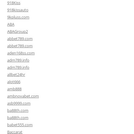
918Kiss
918kissauto
9kpluss.com
ABA
ABAGroup2
abbet789.com
abbet789.com
aden168ss.com
adm789.info
adm789.info
allbet24hr
alot666
amb888
ambnovabet.com
asb9999.com
ba88th.com
ba88th.com
babet555.com
Baccarat