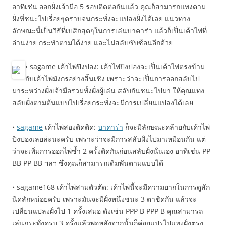
อาทิเช่น ออกฝั่งเจ้ามือ 5 รอบติดต่อกันแล้ว คุณก็สามารถแทงตาม
ฝั่งที่ชนะไปเรื่อยๆตราบจนกระทั่งจะแปลงฝั่งได้เลย แนวทาง
ลักษณะนี้เป็นวิธีที่เบสิกสุดๆในการเล่นบาคาร่า แล้วก็เป็นเค้าไพ่ที่
อ่านง่าย กระทำตามได้ง่าย และไม่สลับซับซ้อนอีกด้วย
• sagame เค้าไพ่ปิงปอง: เค้าไพ่ปิงปองจะเป็นเค้าไพ่ตรงข้าม
กับเค้าไพ่มังกรอย่างสิ้นเชิง เพราะว่าจะเป็นการออกสลับไป
มาระหว่างฝั่งเจ้ามือรวมทั้งฝั่งผู้เล่น สลับกันชนะไปมา ให้คุณแทง
สลับฝั่งตามต้นแบบไปเรื่อยกระทั่งจะมีการเปลี่ยนแปลงได้เลย
•
sagame
เค้าไพ่สองติดติด:
บาคาร่า
ก็จะมีลักษณะคล้ายกับเค้าไพ่
ปิงปองเลยล่ะนะครับ เพราะว่าจะมีการสลับฝั่งไปมาเหมือนกัน แต่
ว่าจะเพิ่มการออกไพ่ซ้ำ 2 ครั้งติดกันก่อนสลับฝั่งนั่นเอง อาทิเช่น PP
BB PP BB ฯลฯ ซึ่งคุณก็สามารถเดิมพันตามแบบได้
• sagame168 เค้าไพ่สามตัวตัด: เค้าไพ่นี้จะมีความยากในการดูสัก
นิดสักหน่อยครับ เพราะมันจะมีฝั่งหนึ่งชนะ 3 ตาชิดกัน แล้วจะ
เปลี่ยนแปลงฝั่งไป 1 ครั้งเสมอ ดังเช่น PPP B PPP B คุณสามารถ
เล่นกระทั่งครบ 3 ครั้งแล้วพอหลังจากนั้นก็ค่อยแปรไปแทงฝั่งตรง