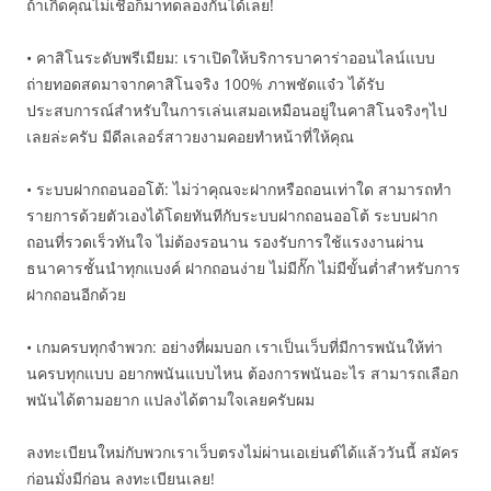
ถ้าเกิดคุณไม่เชื่อก็มาทดลองกันได้เลย!
• คาสิโนระดับพรีเมียม: เราเปิดให้บริการบาคาร่าออนไลน์แบบ
ถ่ายทอดสดมาจากคาสิโนจริง 100% ภาพชัดแจ๋ว ได้รับ
ประสบการณ์สำหรับในการเล่นเสมอเหมือนอยู่ในคาสิโนจริงๆไป
เลยล่ะครับ มีดีลเลอร์สาวยงามคอยทำหน้าที่ให้คุณ
• ระบบฝากถอนออโต้: ไม่ว่าคุณจะฝากหรือถอนเท่าใด สามารถทำ
รายการด้วยตัวเองได้โดยทันทีกับระบบฝากถอนออโต้ ระบบฝาก
ถอนที่รวดเร็วทันใจ ไม่ต้องรอนาน รองรับการใช้แรงงานผ่าน
ธนาคารชั้นนำทุกแบงค์ ฝากถอนง่าย ไม่มีกั๊ก ไม่มีขั้นต่ำสำหรับการ
ฝากถอนอีกด้วย
• เกมครบทุกจำพวก: อย่างที่ผมบอก เราเป็นเว็บที่มีการพนันให้ท่า
นครบทุกแบบ อยากพนันแบบไหน ต้องการพนันอะไร สามารถเลือก
พนันได้ตามอยาก แปลงได้ตามใจเลยครับผม
ลงทะเบียนใหม่กับพวกเราเว็บตรงไม่ผ่านเอเย่นต์ได้แล้ววันนี้ สมัคร
ก่อนมั่งมีก่อน ลงทะเบียนเลย!