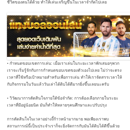
ชีวิตของตนได้ด้วย ทำให้เล่นเจริญขึ้นในเวลาจำกัดไปเลย
• กำหนดขอบเขตการเล่น: เมื่อเราเล่นในระยะเวลาพักเสมอๆพวก
เราจะเริ่มรู้จักกับการกำหนดขอบเขตของตัวเองไปเลย ไม่ว่าจะตรง
เวลาที่ใช้หรือเป้าหมายสำหรับเพื่อการเล่น ทำให้เราจัดสรรเวลาให้
กับกิจกรรมในวันแล้ววันเล่าได้ดิบได้ดีมากยิ่งขึ้นเลยนะครับ
• วิวัฒนาการตัดสินใจภายใต้ข้อจำกัด: การต้องเลือกภายในระยะ
เวลาที่มีอยู่น้อยนิด มันก็ทำให้หลายๆคนศึกษาและปรับปรุง
การตัดสินใจในเวลาอย่างงี้ก้าวหน้ามากมาย พอเพียงเราพบ
สถานการณ์นี้เป็นประจำเราก็จะยิ่งจัดการกับมันได้ดิบได้ดีขึ้นด้วย