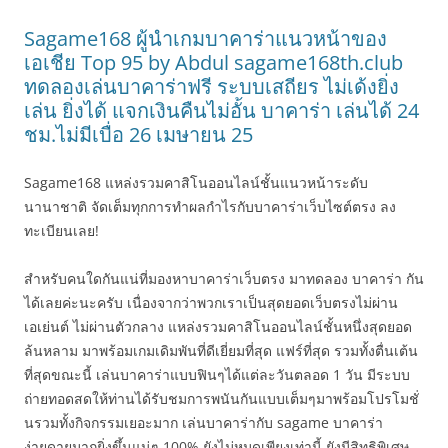
Sagame168 ผู้นำเกมบาคาร่าแนวหน้าของ
เอเชีย Top 95 by Abdul sagame168th.club
ทดลองเล่นบาคาร่าฟรี ระบบเสถียร ไม่เด้งยิ่ง
เล่น ยิ่งได้ แจกเงินคืนไม่อั้น บาคาร่า เล่นได้ 24
ชม.ไม่มีเบื่อ 26 เมษายน 25
Sagame168 แหล่งรวมคาสิโนออนไลน์ชั้นแนวหน้าระดับ
นานาชาติ จัดเต็มทุกการทำผลกำไรกับบาคาร่าเว็บไซต์ตรง ลง
ทะเบียนเลย!
สำหรับคนใดกันแน่ที่มองหาบาคาร่าเว็บตรง มาทดลอง บาคาร่า กัน
ได้เลยค่ะนะครับ เนื่องจากว่าพวกเราเป็นสุดยอดเว็บตรงไม่ผ่าน
เอเย่นต์ ไม่ผ่านตัวกลาง แหล่งรวมคาสิโนออนไลน์ชั้นหนึ่งสุดยอด
ล้นหลาม มาพร้อมเกมเดิมพันที่ดีเยี่ยมที่สุด แฟร์ที่สุด รวมทั้งตื่นเต้น
ที่สุดขณะนี้ เล่นบาคาร่าแบบฟินๆได้แต่ละวันตลอด 1 วัน มีระบบ
ถ่ายทอดสดให้ท่านได้รับชมการพนันกันแบบเต็มๆมาพร้อมโปรโมชั่
นรวมทั้งกิจกรรมเยอะมาก เล่นบาคาร่ากับ sagame บาคาร่า
ง่ายดายมากยิ่งขึ้นแน่ๆ 100% ยังไม่หมดเพียงเท่านี้ ยังมีสิทธิพิเศษ