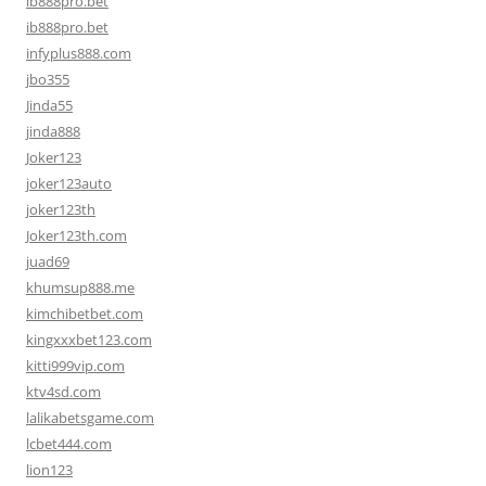
ib888pro.bet
ib888pro.bet
infyplus888.com
jbo355
Jinda55
jinda888
Joker123
joker123auto
joker123th
Joker123th.com
juad69
khumsup888.me
kimchibetbet.com
kingxxxbet123.com
kitti999vip.com
ktv4sd.com
lalikabetsgame.com
lcbet444.com
lion123