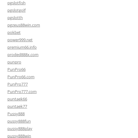
pgslotfish
pgslotgolf
pgslotth
pgzeus88win.com
pokbet
power999.net
premium66.info
proded888x.com
punpro
PunPro66
PunPro66.com
PunPro777
PunPro777.com
puntaek66
puntaek77
Pussy888
pussy888fun
pussy888play
pussy888win