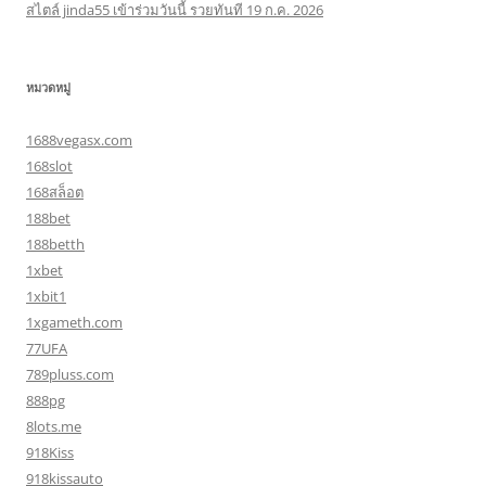
สไตล์ jinda55 เข้าร่วมวันนี้ รวยทันที 19 ก.ค. 2026
หมวดหมู่
1688vegasx.com
168slot
168สล็อต
188bet
188betth
1xbet
1xbit1
1xgameth.com
77UFA
789pluss.com
888pg
8lots.me
918Kiss
918kissauto