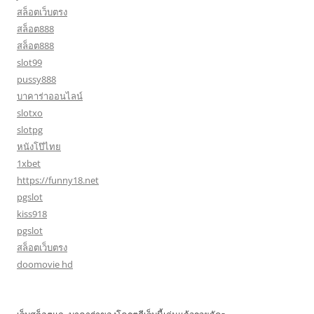
สล็อตเว็บตรง
สล็อต888
สล็อต888
slot99
pussy888
บาคาร่าออนไลน์
slotxo
slotpg
หนังโป๊ไทย
1xbet
https://funny18.net
pgslot
kiss918
pgslot
สล็อตเว็บตรง
doomovie hd