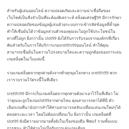
สำหรับผู้เล่นออนไลน์ ความปลอดภัยและความน่าเชื่อถือของ
เว็บไซต์เป็นสิ่งจำเป็นที่จะต้องพิเคราะห์ สล็อตเศรษฐี99 มีการรักษา
ความปลอดภัยของข้อมูลผู้เล่นด้วยระบบการเข้ารหัสข้อมูลที่ล้ำยุค
ทำให้เชื่อมั่นได้ว่าข้อมูลส่วนตัวของคุณจะไม่ถูกใช้ประโยชน์ใน
ทางที่ไม่ถูก ยิ่งกว่านั้น slot99 ยังได้รับการรับรองจากองค์กรที่เกี่ยว
พันสำหรับในการให้บริการเกมsretthi99ออนไลน์ ทำให้คุณ
สามารถเชื่อมั่นในความโปร่งสบายใสและความถูกต้องของการเล่น
เกมสล็อตในเว็บแห่งนี้
รวมเกมสล็อตจากทุกค่ายดังจากทั่วทุกมุมโลกทาง sretthi99 พวก
เรารวบรวมไว้ตรงนี้ในที่เดียว
sretthi99 มีการเก็บเกมสล็อตจากทุกค่ายดังมาเอาไว้ในที่เดียว ไม่
ว่าคุณจะถูกใจเกมslot99จากค่ายไหน คุณสามารถหาได้ที่นี่ ตัว
เลือกเกมที่นานัปการทำให้ท่านสามารถสลับเปลี่ยนเล่นเกมใหม่ๆได้
ตลอดระยะเวลา โดยไม่ต้องเปลี่ยนเว็บ ยิ่งกว่านั้น เกมสล็อตที่
slot99 ยังมีความมากมายทั้งยังในเรื่องของธีม ฟีพบร์ รวมทั้งแบบ
การชนะ ทำให้ท่านไม่เบื่อกับการเล่นเกมเดิมๆ