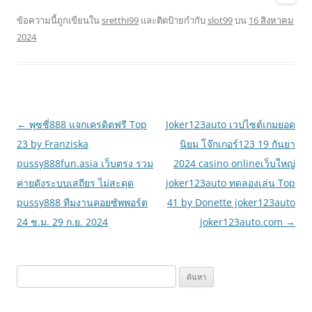
ข้อความนี้ถูกเขียนใน
sretthi99
และติดป้ายกำกับ
slot99
บน
16 สิงหาคม
2024
เมนู
←
พุซซี่888 แจกเครดิตฟรี Top
Joker123auto เวปไซต์เกมยอด
นำทาง
23 by Franziska
นิยม โจ๊กเกอร์123 19 กันยา
เรื่อง
pussy888fun.asia เว็บตรง รวม
2024 casino onlineเว็บใหญ่
ค่ายดังระบบเสถียร ไม่สะดุด
joker123auto ทดลองเล่น Top
pussy888 ทีมงานคอยซัพพอร์ต
41 by Donette joker123auto
24 ช.ม. 29 ก.ย. 2024
joker123auto.com
→
ค้นหา
สำหรับ: