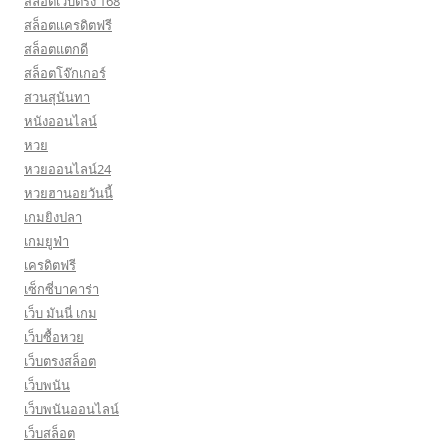
สล็อตเว็บตรง 168
สล็อตเเครดิตฟรี
สล็อตแตกดี
สล็อตโจ๊กเกอร์
สวนสุนันทา
หนังออนไลน์
หวย
หวยออนไลน์24
หวยฮานอยวันนี้
เกมยิงปลา
เกมยูฟ่า
เครดิตฟรี
เซ็กซี่บาคาร่า
เว็บ มันนี่ เกม
เว็บซื้อหวย
เว็บตรงสล็อต
เว็บพนัน
เว็บพนันออนไลน์
เว็บสล็อต