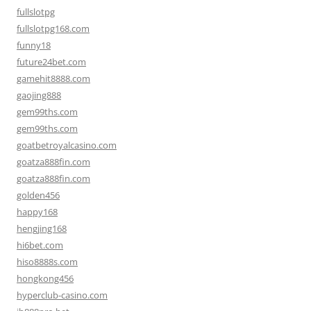
fullslotpg
fullslotpg168.com
funny18
future24bet.com
gamehit8888.com
gaojing888
gem99ths.com
gem99ths.com
goatbetroyalcasino.com
goatza888fin.com
goatza888fin.com
golden456
happy168
hengjing168
hi6bet.com
hiso8888s.com
hongkong456
hyperclub-casino.com