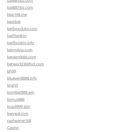
baj88thbz.com
baj88thbz.com
bbp168.me
bestbet
betboxclubs.com
betflixtikto
betflixtikto.info
betm4vip.com
betwin6666.com
betworld369hot.com
bh99
bluewin8888.info
bng55
bombet888.win
bonus888
brazil999 slot
bwvip4.com
cashgame168
Casino