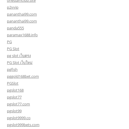
onesiamclub.site
p2vvip
pananthai99.com
pananthai99.com
panda555
paramax1688.info
PG
PG Slot
pg slot เว็บตรง
PG Slot เว็บใหม่
pgfish
pggold168bet.com
PGSlot
pgslot168
pgslot77
pgslot77.com
pgslot99
pgslot9999.co
pgslot999bets.com