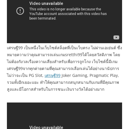
เศรษฐี99 เป็นหนึ่งในเว็บไซต์สล็อตที่เป็นเว็บตรง ไม่ผ่านเอเย่นต์ ซึ่ง
หมายความว่าคุณสามารถเล่นเกมsretthi99ได้โดยสวัสดิภาพ โดย
ไม่ต้องกังวลเรื่องความเสี่ยงสำหรับเพื่อการถูกโกง เว็บไซต์นี้มีเกม
เศรษฐี99จากทุกค่ายตามที่คุณสามารถเลือกเล่นได้อย่างนานัปการ
ไม่ว่าจะเป็น PG Slot,
เศรษฐี99
Joker Gaming, Pragmatic Play,
รวมทั้งอีกเยอะแยะ ทำให้คุณสามารถสนุกสนานกับเกมที่มีคุณภาพ
สูงและมีโอกาสสำหรับในการชนะเงินรางวัลได้อย่างมาก