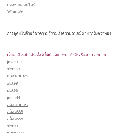
แทงหวยออนไลน์
โจ๊กเกอร์123
การอุดมไปด้วยวิชาความรู้รวมทั้งความถนัดมีค่ามากยิ่งกว่าทอง
เว็บคาสิโนน่าเล่น ทั้ง
สล็อต
และ
บาคาร่า
ตึงจริงแตกบ่อยมาก
joker123
slot168
สล็อตเว็บตรง
slot99
slot66
jinda44
สล็อตเว็บตรง
สล็อต888
สล็อต888
slot99