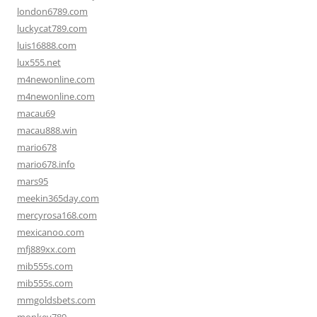
london6789.com
luckycat789.com
luis16888.com
lux555.net
m4newonline.com
m4newonline.com
macau69
macau888.win
mario678
mario678.info
mars95
meekin365day.com
mercyrosa168.com
mexicanoo.com
mfj889xx.com
mib555s.com
mib555s.com
mmgoldsbets.com