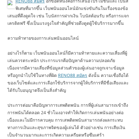
RENO88 สมัคร
อีกข้อดีหนึ่งคือการเสนอโปรโมชั่นและโบนัส
พิเศษที่มากขึ้น เว็บพนันออนไลน์มักแข่งขันกันในเรื่องของข้อ
เสนอที่ดึงดูดใจ เช่น โบนัสการฝากเงิน โบนัสต้อนรับ หรือการแจก
เครดิตฟรี ซึ่งเป็นแรงจูงใจสำคัญที่ช่วยดึงดูดผู้ใช้บริการมากขึ้น
ความท้าทายของการเล่นพนันออนไลน์
อย่างไรก็ตาม เว็บพนันออนไลน์ก็มีความท้าทายและความเสี่ยงที่ผู้
เล่นควรตระหนัก ประการแรกคือปัญหาด้านความปลอดภัย
เนื่องจากมีความเสี่ยงที่ข้อมูลส่วนตัวของผู้เล่นอาจถูกเจาะข้อมูล
หรือถูกนำไปใช้ในทางที่ผิด
RENO88 สมัคร
ดังนั้น ความเชื่อถือได้
ของเว็บไซต์และการเลือกใช้บริการจากผู้ให้บริการที่มีชื่อเสียงและ
ได้รับใบอนุญาตจึงเป็นสิ่งสำคัญ
ประการต่อมาคือปัญหาการเสพติดพนัน การที่ผู้เล่นสามารถเข้าถึง
การพนันได้ตลอด 24 ชั่วโมงอาจทำให้เกิดการเล่นพนันอย่างต่อ
เนื่องและไม่มีการควบคุม การเสพติดพนันสามารถส่งผลกระทบ
ทางการเงินและสุขภาพจิตของผู้เล่นได้ ตัวอย่างเช่น การเสียเงิน
เป็นจำนวนมากและการเกิดความเครียดหรือซึมเศร้า