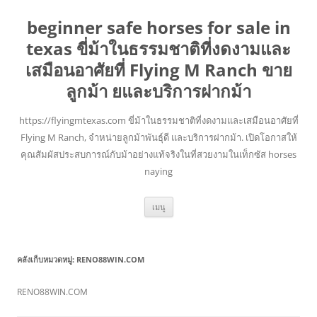
beginner safe horses for sale in
texas ขี่ม้าในธรรมชาติที่งดงามและ
เสมือนอาศัยที่ Flying M Ranch ขาย
ลูกม้า ยและบริการฝากม้า
https://flyingmtexas.com ขี่ม้าในธรรมชาติที่งดงามและเสมือนอาศัยที่
Flying M Ranch, จำหน่ายลูกม้าพันธุ์ดี และบริการฝากม้า. เปิดโอกาสให้
คุณสัมผัสประสบการณ์กับม้าอย่างแท้จริงในที่สวยงามในเท็กซัส horses
naying
ข้าม
เมนู
ไป
ยัง
เนื้อหา
คลังเก็บหมวดหมู่:
RENO88WIN.COM
RENO88WIN.COM