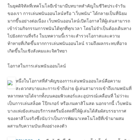
ในยุคดิจิทัลที่เทคโนโลยีเข้ามามีบทบาทสำคัญในชีวิตประจำวัน
ของเรา การเล่นพนันออนไลน์หรือ “เว็บพนัน” ได้กลายเป็นที่นิยม
มากขึ้นอย่างต่อเนื่อง เว็บพนันออนไลน์เปิดโอกาสให้ผู้เล่นสามารถ
เข้าร่วมกิจกรรมการพนันได้ทุกที่ทุกเวลา โดยไม่จำเป็นต้องเดินทาง
ไปยังสถานที่จริง ในบทความนี้เราจะสำรวจโอกาสและความ
ท้าทายที่เกิดขึ้นจากการเล่นพนันออนไลน์ รวมถึงผลกระทบที่อาจ
เกิดขึ้นในเชิงสังคมและจิตวิทยา
โอกาสในการเล่นพนันออนไลน์
หนึ่งในโอกาสที่สำคัญของการเล่นพนันออนไลน์คือความ
สะดวกสบายและการเข้าถึงง่าย ผู้เล่นสามารถเข้าถึงเกมพนันที่
หลากหลายได้จากทั้งบนคอมพิวเตอร์และอุปกรณ์เคลื่อนที่ ไม่ว่าจะ
เป็นการเล่นสล็อต โป๊กเกอร์ หรือเกมคาสิโนสด นอกจากนี้ เว็บพนัน
บางแห่งยังเสนอบริการสตรีมมิ่งสดที่ให้ผู้เล่นได้สัมผัสบรรยากาศ
ของคาสิโนจริงซึ่งนับว่าเป็นการพัฒนาเทคโนโลยีที่เข้ามาผสม
ผสานกับความบันเทิงอย่างลงตัว