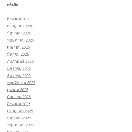
คลังเก็บ
สิงหาคม 2026
กรกฎาคม 2026
มิถุนายน 2026
พฤษภาคม 2026
เมษายน 2026
มีนาคม 2026
กุมภาพันธ์ 2026
มกราคม 2026
ธันวาคม 2025
พฤศจิกายน 2025
ตุลาคม 2025
กันยายน 2025
สิงหาคม 2025
กรกฎาคม 2025
มิถุนายน 2025
พฤษภาคม 2025