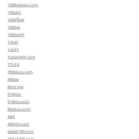
1688vegasx.com
168slot
168สล็อต
188bet
188betth
1xbet
1xbit1
1xgameth.com
77UFA
789pluss.com
888pg
8lots.me
918Kiss
918kissauto
9kpluss.com
ABA
ABAGroup2
abbet789.com