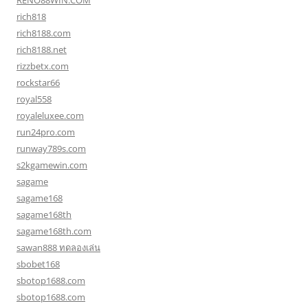
RENO88WIN.COM
rich818
rich8188.com
rich8188.net
rizzbetx.com
rockstar66
royal558
royaleluxee.com
run24pro.com
runway789s.com
s2kgamewin.com
sagame
sagame168
sagame168th
sagame168th.com
sawan888 ทดลองเล่น
sbobet168
sbotop1688.com
sbotop1688.com