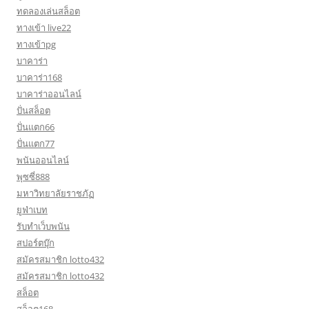
ทดลองเล่นสล็อต
ทางเข้า live22
ทางเข้าpg
บาคาร่า
บาคาร่า168
บาคาร่าออนไลน์
ปั่นสล็อต
ปั่นแตก66
ปั่นแตก77
พนันออนไลน์
พุซซี่888
มหาวิทยาลัยราชภัฏ
ยูฟ่าเบท
รับทำเว็บพนัน
สปอร์ตบุ๊ก
สมัครสมาชิก lotto432
สมัครสมาชิก lotto432
สล็อต