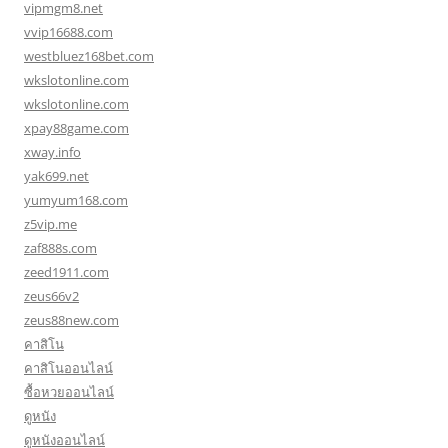
vipmgm8.net
vvip16688.com
westbluez168bet.com
wkslotonline.com
wkslotonline.com
xpay88game.com
xway.info
yak699.net
yumyum168.com
z5vip.me
zaf888s.com
zeed1911.com
zeus66v2
zeus88new.com
คาสิโน
คาสิโนออนไลน์
ซื้อหวยออนไลน์
ดูหนัง
ดูหนังออนไลน์