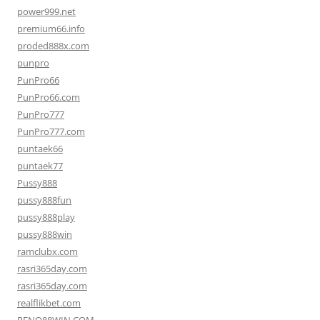
power999.net
premium66.info
proded888x.com
punpro
PunPro66
PunPro66.com
PunPro777
PunPro777.com
puntaek66
puntaek77
Pussy888
pussy888fun
pussy888play
pussy888win
ramclubx.com
rasri365day.com
rasri365day.com
realflikbet.com