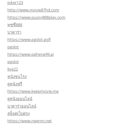
joker123
http://www.movie87hd.com
https://www.pussy888play.com
พุซซี่888
บาคาร่า
https://www.pgslot.golf
pgslot
https://www.pgheng99.ai
pgslot
live22
หนังชนโรง
ดูหนังฟรี
https://www.keepmovie.me
ดูหนังออนไลน์
บาคาร่าออนไลน์
สล็อตเว็บตรง
https://www.ngernn.net