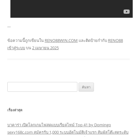
…
ข้อความนี้ถูกเขียนใน
RENO88WIN.COM
และติดป้ายกำกับ
RENO88
เข้าสู่ระบบ
บน
2 เมษายน 2025
ค้นหา
สำหรับ:
เรื่องล่าสุด
บาคาร่า เปิดโลกเกมไพ่สดแบบเรียลไทม์ Top 41 by Domingo
sexy168c.com สมัครรับ 1,000 ระบบอัตโนมัติเจ้าแรก สัมผัสโต๊ะสดระดับ