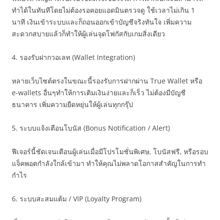
ทำได้ในทันทีโดยไม่ต้องรอคอยแอดมินตรวจดู ใช้เวลาไม่เกิน 1
นาที เงินเข้าระบบและก็ถอนออกเข้าบัญชีจริงทันใจ เพิ่มความ
สะดวกสบายแล้วก็ทำให้ผู้เล่นจุดโฟกัสกับเกมสิ่งเดียว
4. รองรับฝากวอเลท (Wallet Integration)
หลายเว็บไซต์ตรงในขณะนี้รองรับการฝากผ่าน True Wallet หรือ
e-wallets อื่นๆทำให้การเติมเงินง่ายและก็เร็ว ไม่ต้องมีบัญชี
ธนาคาร เพิ่มความยืดหยุ่นให้ผู้เล่นทุกกรุ๊ป
5. ระบบแจ้งเตือนโบนัส (Bonus Notification / Alert)
ฟีเจอร์นี้ชัดเจนเตือนผู้เล่นเมื่อมีโปรโมชั่นพิเศษ, โบนัสฟรี, หรือรอบ
แจ็คพอตกำลังใกล้เข้ามา ทำให้คุณไม่พลาดโอกาสสำคัญในการทำ
กำไร
6. ระบบสะสมแต้ม / VIP (Loyalty Program)