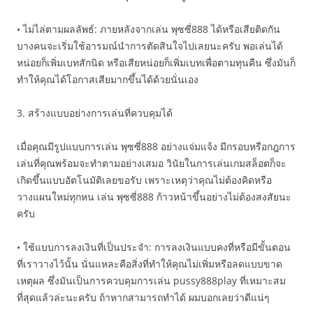
• ไม่ไล่ตามผลลัพธ์: ภายหลังจากเล่น พุซซี่888 ได้หรือเสียติดกัน
บางคนจะเริ่มใช้อารมณ์นำการตัดสินใจไปเลยนะครับ พอเล่นได้
หน่อยก็เพิ่มเบทสักนิด หรือเสียหน่อยก็เพิ่มเบทเพื่อตามทุนคืน ซึ่งมันก็
ทำให้คุณได้โอกาสเสียมากขึ้นได้ด้วยนั่นเอง
3. สร้างแบบอย่างการเล่นที่ควบคุมได้
เมื่อคุณมีรูปแบบการเล่น พุซซี่888 อย่างแจ่มแจ้ง มีกรอบหรือกฎการ
เล่นที่คุณพร้อมจะทำตามอย่างเสมอ วินัยในการเล่นเกมสล็อตก็จะ
เกิดขึ้นแบบอัตโนมัติเลยขอรับ เพราะเหตุว่าคุณไม่ต้องคิดหรือ
วางแผนใหม่ทุกหน เล่น พุซซี่888 ก้าวหน้าขึ้นอย่างไม่ต้องสงสัยนะ
ครับ
• ใช้แบบการลงเงินที่เป็นประจำ: การลงเงินแบบคงที่หรือมีขั้นตอน
ที่เราวางไว้นั้น นั่นแหละคือสิ่งที่ทำให้คุณไม่เพิ่มหรือลดแบบขาด
เหตุผล ซึ่งมันเป็นการควบคุมการเล่น pussy888play ที่เหมาะสม
ที่สุดแล้วล่ะนะครับ ถ้าหากสามารถทำได้ ผมบอกเลยว่าดีแน่ๆ