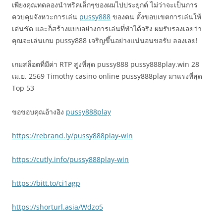
เพียงคุณทดลองนำทริคเล็กๆของผมไปประยุกต์ ไม่ว่าจะเป็นการ
ควบคุมจังหวะการเล่น
pussy888
ของตน ตั้งขอบเขตการเล่นให้
เด่นชัด และก็สร้างแบบอย่างการเล่นที่ทำได้จริง ผมรับรองเลยว่า
คุณจะเล่นเกม pussy888 เจริญขึ้นอย่างแน่นอนขอรับ ลองเลย!
เกมสล็อตที่มีค่า RTP สูงที่สุด pussy888 pussy888play.win 28
เม.ย. 2569 Timothy casino online pussy888play มาแรงที่สุด
Top 53
ขอขอบคุณอ้างอิง
pussy888play
https://rebrand.ly/pussy888play-win
https://cutly.info/pussy888play-win
https://bitt.to/ci1agp
https://shorturl.asia/Wdzo5