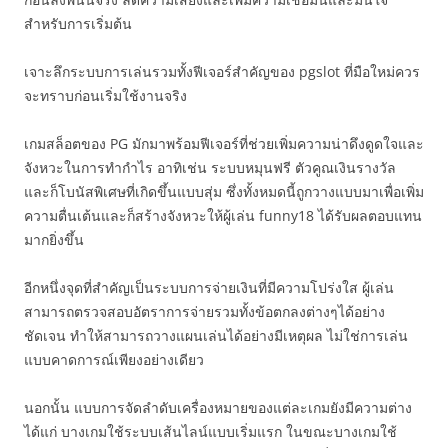
สำหรับการเริ่มต้น
เจาะลึกระบบการเล่นรวมทั้งฟีเจอร์สำคัญของ pgslot ที่มือใหม่ควร
จะทราบก่อนเริ่มใช้งานจริง
เกมสล็อตของ PG มักมาพร้อมฟีเจอร์ที่ช่วยเพิ่มความน่าดึงดูดใจและ
จังหวะในการทำกำไร อาทิเช่น ระบบหมุนฟรี ตัวคูณเงินรางวัล
และก็โบนัสพิเศษที่เกิดขึ้นแบบสุ่ม ซึ่งทั้งหมดนี้ถูกวางแบบมาเพื่อเพิ่ม
ความตื่นเต้นและก็สร้างจังหวะให้ผู้เล่น funny18 ได้รับผลตอบแทน
มากยิ่งขึ้น
อีกหนึ่งจุดที่สำคัญเป็นระบบการจ่ายเงินที่มีความโปร่งใส ผู้เล่น
สามารถตรวจสอบอัตราการจ่ายรวมทั้งข้อตกลงต่างๆได้อย่าง
ชัดเจน ทำให้สามารถวางแผนเล่นได้อย่างมีเหตุผล ไม่ใช่การเล่น
แบบคาดการณ์เพียงอย่างเดียว
นอกนั้น แบบการจัดลำดับเครื่องหมายของแต่ละเกมยังมีความต่าง
ได้แก่ บางเกมใช้ระบบเส้นไลน์แบบเริ่มแรก ในขณะบางเกมใช้