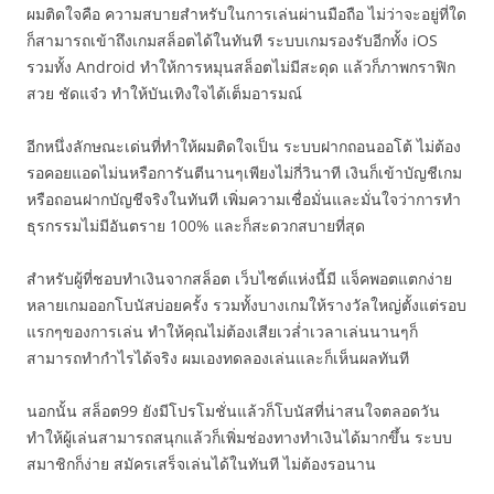
ผมติดใจคือ ความสบายสำหรับในการเล่นผ่านมือถือ ไม่ว่าจะอยู่ที่ใด
ก็สามารถเข้าถึงเกมสล็อตได้ในทันที ระบบเกมรองรับอีกทั้ง iOS
รวมทั้ง Android ทำให้การหมุนสล็อตไม่มีสะดุด แล้วก็ภาพกราฟิก
สวย ชัดแจ๋ว ทำให้บันเทิงใจได้เต็มอารมณ์
อีกหนึ่งลักษณะเด่นที่ทำให้ผมติดใจเป็น ระบบฝากถอนออโต้ ไม่ต้อง
รอคอยแอดไม่นหรือการันตีนานๆเพียงไม่กี่วินาที เงินก็เข้าบัญชีเกม
หรือถอนฝากบัญชีจริงในทันที เพิ่มความเชื่อมั่นและมั่นใจว่าการทำ
ธุรกรรมไม่มีอันตราย 100% และก็สะดวกสบายที่สุด
สำหรับผู้ที่ชอบทำเงินจากสล็อต เว็บไซต์แห่งนี้มี แจ็คพอตแตกง่าย
หลายเกมออกโบนัสบ่อยครั้ง รวมทั้งบางเกมให้รางวัลใหญ่ตั้งแต่รอบ
แรกๆของการเล่น ทำให้คุณไม่ต้องเสียเวล่ำเวลาเล่นนานๆก็
สามารถทำกำไรได้จริง ผมเองทดลองเล่นและก็เห็นผลทันที
นอกนั้น สล็อต99 ยังมีโปรโมชั่นแล้วก็โบนัสที่น่าสนใจตลอดวัน
ทำให้ผู้เล่นสามารถสนุกแล้วก็เพิ่มช่องทางทำเงินได้มากขึ้น ระบบ
สมาชิกก็ง่าย สมัครเสร็จเล่นได้ในทันที ไม่ต้องรอนาน