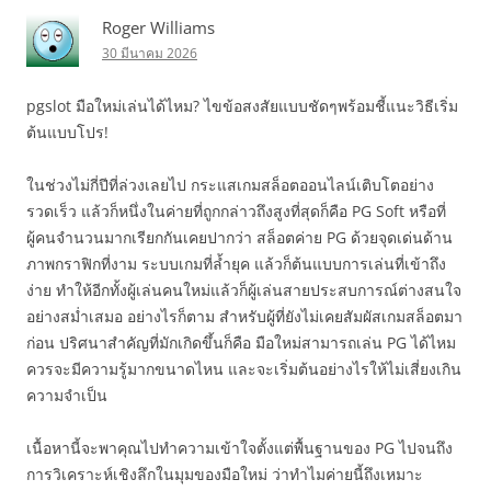
Roger Williams
30 มีนาคม 2026
pgslot มือใหม่เล่นได้ไหม? ไขข้อสงสัยแบบชัดๆพร้อมชี้แนะวิธีเริ่ม
ต้นแบบโปร!
ในช่วงไม่กี่ปีที่ล่วงเลยไป กระแสเกมสล็อตออนไลน์เติบโตอย่าง
รวดเร็ว แล้วก็หนึ่งในค่ายที่ถูกกล่าวถึงสูงที่สุดก็คือ PG Soft หรือที่
ผู้คนจำนวนมากเรียกกันเคยปากว่า สล็อตค่าย PG ด้วยจุดเด่นด้าน
ภาพกราฟิกที่งาม ระบบเกมที่ล้ำยุค แล้วก็ต้นแบบการเล่นที่เข้าถึง
ง่าย ทำให้อีกทั้งผู้เล่นคนใหม่แล้วก็ผู้เล่นสายประสบการณ์ต่างสนใจ
อย่างสม่ำเสมอ อย่างไรก็ตาม สำหรับผู้ที่ยังไม่เคยสัมผัสเกมสล็อตมา
ก่อน ปริศนาสำคัญที่มักเกิดขึ้นก็คือ มือใหม่สามารถเล่น PG ได้ไหม
ควรจะมีความรู้มากขนาดไหน และจะเริ่มต้นอย่างไรให้ไม่เสี่ยงเกิน
ความจำเป็น
เนื้อหานี้จะพาคุณไปทำความเข้าใจตั้งแต่พื้นฐานของ PG ไปจนถึง
การวิเคราะห์เชิงลึกในมุมของมือใหม่ ว่าทำไมค่ายนี้ถึงเหมาะ