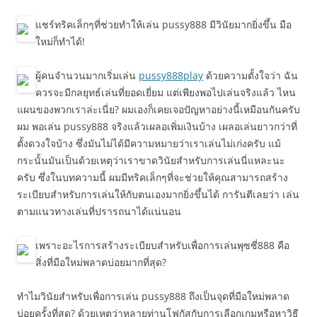
แชร์ทริคเล็กๆที่ช่วยทำให้เล่น pussy888 มีวินัยมากยิ่งขึ้น มือ
ใหม่ก็ทำได้!
ผู้คนจำนวนมากเริ่มเล่น
pussy888play
ด้วยความตั้งใจว่า ฉัน
ควรจะมีกลยุทธ์เล่นที่ยอดเยี่ยม แต่เพียงพอไปเล่นจริงแล้ว ไหน
แผนของพวกเราล่ะเนี่ย? ผมเองก็เคยเจอปัญหาอย่างนี้เหมือนกันครับ
ผม พอเล่น pussy888 จริงแล้วเผลอเพิ่มเงินบ้าง เผลอเล่นยาวกว่าที่
ตั้งดวงใจบ้าง ซึ่งมันไม่ได้มีความหมายว่าเราเล่นไม่เก่งครับ แม้
กระนั้นมันเป็นด้วยเหตุว่าเราขาดวินัยสำหรับการเล่นนี่แหละนะ
ครับ ซึ่งในบทความนี้ ผมมีทริคเล็กๆที่จะช่วยให้คุณสามารถสร้าง
ระเบียบสำหรับการเล่นให้กับตนเองมากยิ่งขึ้นได้ การันตีเลยว่า เล่น
ตามแนวทางเล่นที่ปรารถนาได้แน่นอน
เพราะอะไรการสร้างระเบียบสำหรับเพื่อการเล่นพุซซี่888 คือ
สิ่งที่มือใหม่พลาดบ่อยมากที่สุด?
ทำไมวินัยสำหรับเพื่อการเล่น pussy888 ถึงเป็นจุดที่มือใหม่พลาด
บ่อยครั้งที่สุด? ด้วยเหตุว่าหลายท่านโฟกัสกับการเลือกเกมหรือหาวิธี