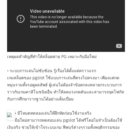
เหตุผลสำคัญที่ทำให้สล็อตค่าย PG เหมาะกับมือใหม่
• ระบบการเล่นไม่ซับซ้อน รู้เรื่องได้ตั้งแต่คราวแรก
เกมสล็อตของ pgslot ใช้แบบการเล่นที่ตรงไปตรงมา เพียงแค่กด
หมุนรวมทั้งรอดูผลลัพธ์ ผู้เล่นไม่ต้องจำข้อตกลงหลายกระบวนการ
ราวกับเกมคาสิโนชนิดอื่น ทำให้ลดแรงกดดันและสามารถจุดโฟกัส
กับการศึกษารากฐานได้อย่างเต็มเปี่ยม
• มีโหมดทดลองเล่นให้ฝึกหัดก่อนใช้งานจริง
มือใหม่สามารถทดสอบเล่น pgslot ได้ฟรีโดยไม่จำเป็นต้องใช้
เงินจริง ช่วยให้เข้าใจระบบเกม ฟีพบร์ต่างๆรวมทั้งพฤติกรรมของ