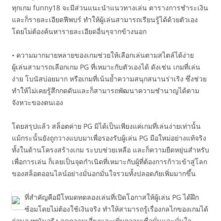
ทุกเกม funny18 จะมีส่วนแนะนำแนวทางเล่น ตารางการชำระเงิน
และก็รายละเอียดฟีพบร์ ทำให้ผู้เล่นสามารถเรียนรู้ได้ด้วยตัวเอง
โดยไม่ต้องค้นหารายละเอียดอื่นๆจากข้างนอก
• ความมากมายหลายของเกมช่วยให้เลือกเล่นตามสไตล์ได้ง่าย
ผู้เล่นสามารถเลือกเกม PG ที่เหมาะกับตัวเองได้ ดังเช่น เกมที่เล่น
ง่าย โบนัสบ่อยมาก หรือเกมที่เน้นย้ำความสนุกสนานร่าเริง ซึ่งช่วย
ทำให้ไม่เคยรู้สึกกดดันและก็สามารถพัฒนาความชำนาญได้ตาม
จังหวะของตนเอง
โดยสรุปแล้ว สล็อตค่าย PG มิได้เป็นเพียงแค่เกมที่เล่นง่ายเท่านั้น
แม้กระนั้นยังถูกวางแบบมาเพื่อรองรับผู้เล่น PG มือใหม่อย่างแท้จริง
ทั้งในด้านโครงสร้างเกม ระบบช่วยเหลือ และก็ความยืดหยุ่นสำหรับ
เพื่อการเล่น ก็เลยเป็นจุดกำเนิดที่เหมาะกับผู้ที่ต้องการก้าวเข้าสู่โลก
ของสล็อตออนไลน์อย่างมั่นอกมั่นใจรวมทั้งปลอดภัยเพิ่มมากขึ้น
ที่สำคัญคือมีโหมดทดลองเล่นที่เปิดโอกาสให้ผู้เล่น PG ได้ฝึก
ซ้อมโดยไม่ต้องใช้เงินจริง ทำให้สามารถรู้เรื่องกลไกของเกมได้
ก่อนลงพนันจริง ลดความเสี่ยงและเพิ่มความเชื่อมั่นและมั่นใจ