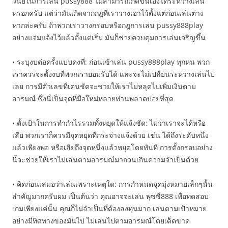
วินัยในการเล่น pussy888 ไม่สามารถเกิดขึ้นเองได้ระหว่างเล่น
หรอกครับ แต่ว่ามันเกิดจากกฎที่เราวางเอาไว้ตั้งแต่ก่อนเล่นต่าง
หากล่ะครับ ถ้าพวกเราวางกรอบหรือกฎการเล่น pussy888play
อย่างแจ่มแจ้งไว้แล้วตั้งแต่เริ่ม มันก็ช่วยควบคุมการเล่นเจริญขึ้น
• ระบุงบต่อครั้งแบบคงที่: ก่อนเข้าเล่น pussy888play ทุกหน พวก
เราควรจะตั้งงบที่พวกเรายอมรับได้ และจะไม่เปลี่ยนระหว่างเล่นไป
เลย การมีตัวเลขที่เด่นชัดจะช่วยให้เราไม่หลุดไปเพิ่มเงินตาม
อารมณ์ ซึ่งนี่เป็นจุดที่มือใหม่หลายท่านพลาดบ่อยที่สุด
• ตั้งเป้าในการทำกำไรรวมทั้งหยุดให้แจ้งชัด: ไม่ว่าเราจะได้หรือ
เสีย พวกเราก็ควรมีจุดหยุดที่กระจ่างแจ้งด้วย เช่น ได้ถึงระดับหนึ่ง
แล้วเพียงพอ หรือเสียถึงจุดหนึ่งแล้วหยุดโดยทันที การตั้งกรอบอย่าง
นี้จะช่วยให้เราไม่เล่นตามอารมณ์มากจนเกินความจำเป็นด้วย
• คิดก่อนเสมอว่าเล่นเพราะเหตุใด: การกำหนดจุดมุ่งหมายเล็กๆนั้น
สำคัญมากครับผม เป็นต้นว่า คุณอาจจะเล่น พุซซี่888 เพื่อทดสอบ
เกมเพียงแค่นั้น คุณก็ไม่จำเป็นที่ต้องลงทุนมาก เล่นตามเป้าหมาย
อย่างมีทิศทางของมันไป ไม่เล่นไปตามอารมณ์โดยเด็ดขาด