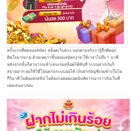
ครั้งแรกที่ทดลองสมัคร สล็อตเว็บตรง บอกตามจริงว่ารู้สึกติดอก
ติดใจมากมาย ด้วยเหตุว่าขั้นตอนสมัครง่าย ใช้เวลาไม่ถึง 1 นาที
หลังจากนั้นก็สามารถเข้าเล่นเกมสล็อตได้ทันที ระบบฝากเงินก็
สบายมาก ผมใช้วิธีโอนผ่านระบบออโต้ เงินฝากบัญชีเกมข้างในไม่
กี่วินาที ไม่ต้องส่งสลิป ไม่ต้องรอคอยแอดมินพิจารณาราวกับเว็บที่
เคยเล่นมาก่อน