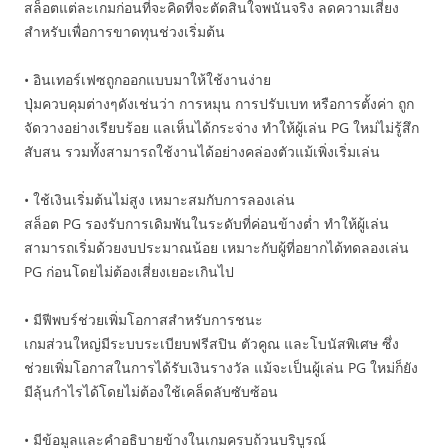
สล็อตแต่ละเกมก่อนที่จะคิดที่จะตัดสินใจพนันจริง ลดความเสี่ยง
สำหรับเพื่อการขาดทุนช่วงเริ่มต้น
• อินเทอร์เฟซถูกออกแบบมาให้ใช้งานง่าย
ปุ่มควบคุมต่างๆดังเช่นว่า การหมุน การปรับเบท หรือการตั้งค่า ถูก
จัดวางอย่างเรียบร้อย แลเห็นได้กระจ่าง ทำให้ผู้เล่น PG ใหม่ไม่รู้สึก
สับสน รวมทั้งสามารถใช้งานได้อย่างคล่องตัวแม้เพิ่งเริ่มเล่น
• ใช้เงินเริ่มต้นไม่สูง เหมาะสมกับการลองเล่น
สล็อต PG รองรับการเดิมพันในระดับที่ค่อนข้างต่ำ ทำให้ผู้เล่น
สามารถเริ่มด้วยงบประมาณน้อย เหมาะกับผู้ที่อยากได้ทดลองเล่น
PG ก่อนโดยไม่ต้องเสี่ยงเยอะเกินไป
• มีฟีพบร์ช่วยเพิ่มโอกาสสำหรับการชนะ
เกมส่วนใหญ่มีระบบระเบียบฟรีสปิน ตัวคูณ และโบนัสพิเศษ ซึ่ง
ช่วยเพิ่มโอกาสในการได้รับเงินรางวัล แม้จะเป็นผู้เล่น PG ใหม่ก็ยัง
มีลุ้นกำไรได้โดยไม่ต้องใช้เคล็ดลับซับซ้อน
• มีข้อมูลและคำอธิบายข้างในเกมครบถ้วนบริบูรณ์