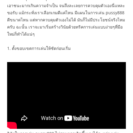
เอาชนะมากเกินความจำเป็น จนถึงละเลยการควบคุมตัวเองนี่แหละ
ขอรับ แม้กระทั่งเราเลือกเกมดีแค่ไหน มีแผนในการเล่น pussy888
ดีขนาดไหน แต่หากควบคุมตัวเองไม่ได้ มันก็ไม่มีประโยชน์จริงไหม
ครับ ฉะนั้น เราจะมาเริ่มสร้างวินัยด้วยทริคการเล่นแบบง่ายๆที่มือ
ใหม่ก็ทำได้แน่ๆ
1. ตั้งขอบเขตการเล่นให้ชัดก่อนเริ่ม