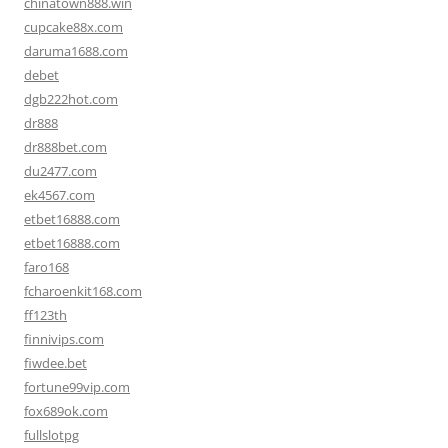
chinatown888.win
cupcake88x.com
daruma1688.com
debet
dgb222hot.com
dr888
dr888bet.com
du2477.com
ek4567.com
etbet16888.com
etbet16888.com
faro168
fcharoenkit168.com
ff123th
finnivips.com
fiwdee.bet
fortune99vip.com
fox689ok.com
fullslotpg