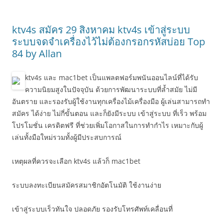
ktv4s สมัคร 29 สิงหาคม ktv4s เข้าสู่ระบบ
ระบบจดจำเครื่องไว้ไม่ต้องกรอกรหัสบ่อย Top
84 by Allan
ktv4s และ mac1bet เป็นแพลตฟอร์มพนันออนไลน์ที่ได้รับ
ความนิยมสูงในปัจจุบัน ด้วยการพัฒนาระบบที่ล้ำสมัย ไม่มี
อันตราย และรองรับผู้ใช้งานทุกเครื่องไม้เครื่องมือ ผู้เล่นสามารถทำ
สมัคร ได้ง่าย ไม่กี่ขั้นตอน และก็ยังมีระบบ เข้าสู่ระบบ ที่เร็ว พร้อม
โปรโมชั่น เครดิตฟรี ที่ช่วยเพิ่มโอกาสในการทำกำไร เหมาะกับผู้
เล่นทั้งมือใหม่รวมทั้งผู้มีประสบการณ์
เหตุผลที่ควรจะเลือก ktv4s แล้วก็ mac1bet
ระบบลงทะเบียนสมัครสมาชิกอัตโนมัติ ใช้งานง่าย
เข้าสู่ระบบเร็วทันใจ ปลอดภัย รองรับโทรศัพท์เคลื่อนที่