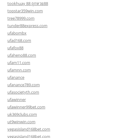
tookhuay 88 ถูกหวย88
topstar359win.com
tree78999.com
tunder88express.com
ufabombx
ufad168.com
ufafox88
ufaheno88.com
ufam11.com
ufamnn.com
ufanance
ufanance789.com
ufasocietyth.com
ufawinner
ufawinner99bet.com
uk369clubs.com
ut9winwin.com
vegasisland168bet.com
vegasisland168bet.com