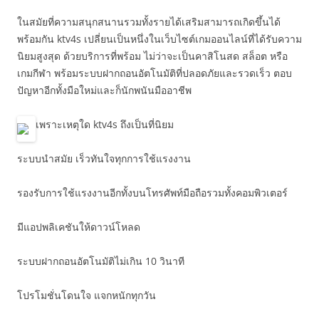
ในสมัยที่ความสนุกสนานรวมทั้งรายได้เสริมสามารถเกิดขึ้นได้
พร้อมกัน ktv4s เปลี่ยนเป็นหนึ่งในเว็บไซต์เกมออนไลน์ที่ได้รับความ
นิยมสูงสุด ด้วยบริการที่พร้อม ไม่ว่าจะเป็นคาสิโนสด สล็อต หรือ
เกมกีฬา พร้อมระบบฝากถอนอัตโนมัติที่ปลอดภัยและรวดเร็ว ตอบ
ปัญหาอีกทั้งมือใหม่และก็นักพนันมืออาชีพ
เพราะเหตุใด ktv4s ถึงเป็นที่นิยม
ระบบนำสมัย เร็วทันใจทุกการใช้แรงงาน
รองรับการใช้แรงงานอีกทั้งบนโทรศัพท์มือถือรวมทั้งคอมพิวเตอร์
มีแอปพลิเคชันให้ดาวน์โหลด
ระบบฝากถอนอัตโนมัติไม่เกิน 10 วินาที
โปรโมชั่นโดนใจ แจกหนักทุกวัน