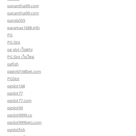
pananthai99.com
pananthai99.com
panda555
paramax1688.info
PG
PG Slot
pg slot เว็บตรง
PG Slot เว็บใหม่
pgfish
pggold168bet.com
PGSlot
pgslot168
pgslot77
pgslot77.com
pgslot99
pgslot9999.co
pgslot999bets.com
pgslotfish