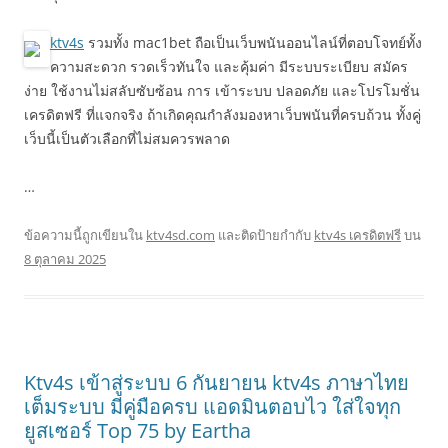
ktv4s
รวมทั้ง mac1bet ถือเป็นเว็บพนันออนไลน์ที่ตอบโจทย์ทั้ง
ความสะดวก รวดเร็วทันใจ และคุ้มค่า มีระบบระเบียบ สมัคร
ง่าย ใช้งานไม่สลับซับซ้อน การ เข้าระบบ ปลอดภัย และโปรโมชั่น
เครดิตฟรี ที่แจกจริง ถ้าเกิดคุณกำลังมองหาเว็บพนันที่ครบถ้วน ทั้งคู่
เว็บนี้เป็นตัวเลือกที่ไม่สมควรพลาด
…
ข้อความนี้ถูกเขียนใน
ktv4sd.com
และติดป้ายกำกับ
ktv4s เครดิตฟรี
บน
8 ตุลาคม 2025
Ktv4s เข้าสู่ระบบ 6 กันยายน ktv4s ภาษาไทย
เต็มระบบ มีคู่มือครบ แอดมินตอบไว ใส่ใจทุก
ยูสเซอร์ Top 75 by Eartha