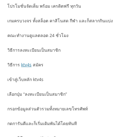
โปรโมชั่นจัดเต็ม พร้อม เครดิตฟรี ทุกวัน
เกมครบวงจร ทั้งสล็อต คาสิโนสด กีฬา และก็สลากกินแบ่ง
คณะทำงานดูแลตลอด 24 ชั่วโมง
วิธีการลงทะเบียนเป็นสมาชิก
วิธีการ
ktv4s
สมัคร
เข้าสู่เว็บหลัก ktv4s
เลือกปุ่ม “ลงทะเบียนเป็นสมาชิก”
กรอกข้อมูลส่วนตัวรวมทั้งหมายเลขโทรศัพท์
กดการันตีและก็เริ่มเดิมพันได้โดยทันที