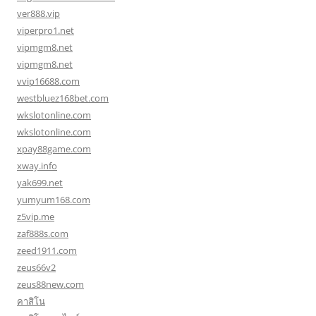
ver888.vip
viperpro1.net
vipmgm8.net
vipmgm8.net
vvip16688.com
westbluez168bet.com
wkslotonline.com
wkslotonline.com
xpay88game.com
xway.info
yak699.net
yumyum168.com
z5vip.me
zaf888s.com
zeed1911.com
zeus66v2
zeus88new.com
คาสิโน