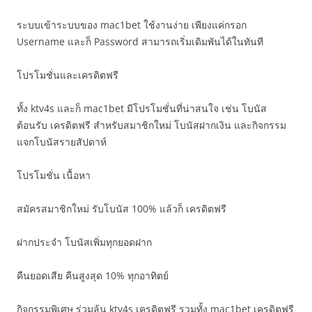
ระบบเข้าระบบของ mac1bet ใช้งานง่าย เพียงแค่กรอก
Username และก็ Password สามารถเริ่มเดิมพันได้ในทันที
โปรโมชั่นและเครดิตฟรี
ทั้ง ktv4s และก็ mac1bet มีโปรโมชั่นที่น่าสนใจ เช่น โบนัส
ต้อนรับ เครดิตฟรี สำหรับสมาชิกใหม่ โบนัสฝากเงิน และกิจกรรม
แจกโบนัสรายสัปดาห์
โปรโมชั่น เนื้อหา
สมัครสมาชิกใหม่ รับโบนัส 100% แล้วก็ เครดิตฟรี
ฝากประจำ โบนัสเพิ่มทุกยอดฝาก
คืนยอดเสีย คืนสูงสุด 10% ทุกอาทิตย์
กิจกรรมพิเศษ ร่วมลุ้น ktv4s เครดิตฟรี รวมทั้ง mac1bet เครดิตฟรี