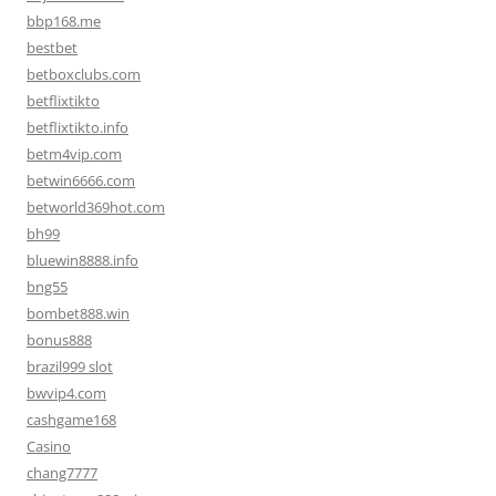
bbp168.me
bestbet
betboxclubs.com
betflixtikto
betflixtikto.info
betm4vip.com
betwin6666.com
betworld369hot.com
bh99
bluewin8888.info
bng55
bombet888.win
bonus888
brazil999 slot
bwvip4.com
cashgame168
Casino
chang7777