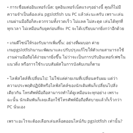
• การเชื่อมต่ออินเทอร์เน็ต: ยุคอินเทอร์เน็ตแรงๆอย่างนี้ คุณก็ไม่มี
ความจำเป็นต้องเล่น pgslotfish บน PC แล้วล่ะนะครับ เพราะเล่น
เกมผ่านมือถือก็สะดวกรวมทั้งรวดเร็ว ไม่แลค ไม่สะดุด เล่นได้ทุกที่
ทุกเวลา ไม่เหมือนกับยุคก่อนที่จะ PC จะได้เปรียบมากยิ่งกว่าอีกด้วย
• เกมดีไซน์ให้รองรับมากเพิ่มขึ้น: อย่างที่ผมบอก ค่าย
เกมpgslotfishมานะพัฒนาและปรับปรุงแก้ไขให้ตัวเกมสามารถใช้
งานผ่านมือถือได้ง่ายมากยิ่งขึ้น ไม่ว่าจะเป็นการปรับอินเทอร์เฟซใน
แนวดิ่ง หรือการใช้ระบบสัมผัสในการบังคับเกมก็ตาม
• ไลฟ์สไตล์ที่เปลี่ยนไป: ไม่ใช่แค่ค่ายเกมที่เปลี่ยนครับผม แต่ว่า
ความประพฤติปฏิบัติหรือไลฟ์สไตล์ของนักเดิมพันก็เปลี่ยนไปสิ่ง
เดียวกัน โทรศัพท์มือถือสามารถทำได้ดูเหมือนจะทุกอย่าง เพราะ
ฉะนั้น นักเดิมพันก็เลยเลือกใช้โทรศัพท์มือถือที่สบายแล้วก็เร็วกว่า
PC นั่นเอง
เพราะอะไรจะต้องเลือกเล่นสล็อตออนไลน์กับ pgslotfish เท่านั้น?