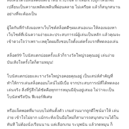
เปลี่ยนเป็นความเพลิดเพลินที่ผ่อนคลาย ไม่เครียด แล้วก็สนุกสนาน
อย่างที่จะต้องเป็น
ผู้ใดกันที่กำลังมองหาเว็บไซต์สล็อตดีๆผมเสนอแนะให้ลองมองหา
เว็บไซต์ที่เน้นความง่ายและประสบการณ์ผู้เล่นเป็นหลัก แล้วคุณจะ
เข้าดวงใจว่าเพราะเหตุใดผมถึงชอบใจตั้งแต่ครั้งแรกที่ทดลองเล่น
สล็อต99 โบนัสแตกบ่อยครั้งแล้วก็รางวัลใหญ่รอคุณอยู่ เล่นง่าย
บันเทิงใจครั้งใดก็ตามหมุน!
โบนัสแตกบ่อยและรางวัลใหญ่รอคอยคุณอยู่ เป็นเสน่ห์สำคัญที่
ทำให้การเล่นสล็อตออนไลน์ไม่มีเบื่อ จากประสบการณ์ที่ได้ทดลอง
เล่นจริง สิ่งที่รู้สึกได้ชัดคือทุกการหมุนมีลุ้นอยู่เสมอ ไม่ว่าจะเป็น
โบนัสฟรีสปิน ฟีเจอร์พิเศษ
หรือแจ็คพอตที่มาแบบไม่ทันตั้งตัว เกมส่วนมากถูกดีไซน์มาให้ เล่น
ง่าย เข้าใจไม่ยาก แม้กระทั่งเป็นมือใหม่ก็สามารถสนุกสนานได้ใน
ทันที ไม่ต้องนั่งเรียนนาน แค่เลือกเกม ระบุพนัน แล้วกดหมุน ก็