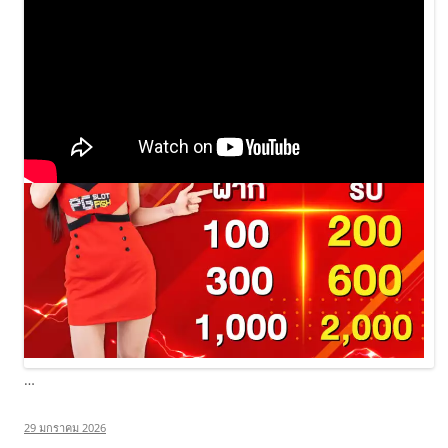
…
29 มกราคม 2026