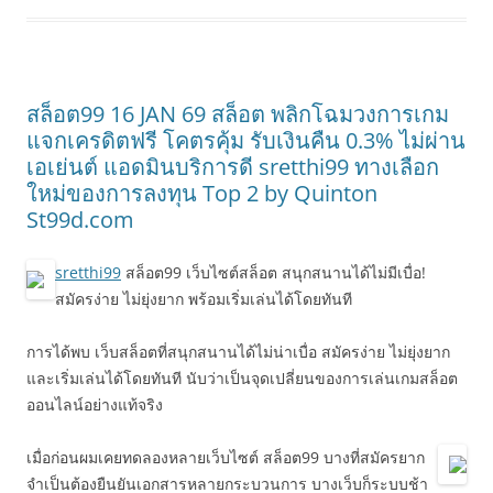
สล็อต99 16 JAN 69 สล็อต พลิกโฉมวงการเกม
แจกเครดิตฟรี โคตรคุ้ม รับเงินคืน 0.3% ไม่ผ่าน
เอเย่นต์ แอดมินบริการดี sretthi99 ทางเลือก
ใหม่ของการลงทุน Top 2 by Quinton
St99d.com
sretthi99
สล็อต99 เว็บไซต์สล็อต สนุกสนานได้ไม่มีเบื่อ!
สมัครง่าย ไม่ยุ่งยาก พร้อมเริ่มเล่นได้โดยทันที
การได้พบ เว็บสล็อตที่สนุกสนานได้ไม่น่าเบื่อ สมัครง่าย ไม่ยุ่งยาก
และเริ่มเล่นได้โดยทันที นับว่าเป็นจุดเปลี่ยนของการเล่นเกมสล็อต
ออนไลน์อย่างแท้จริง
เมื่อก่อนผมเคยทดลองหลายเว็บไซต์ สล็อต99 บางที่สมัครยาก
จำเป็นต้องยืนยันเอกสารหลายกระบวนการ บางเว็บก็ระบบช้า