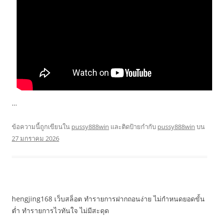
…
ข้อความนี้ถูกเขียนใน
pussy888win
และติดป้ายกำกับ
pussy888win
บน
27 มกราคม 2026
hengjing168 เว็บสล็อต ทำรายการฝากถอนง่าย ไม่กำหนดยอดขั้น
ต่ำ ทำรายการไวทันใจ ไม่มีสะดุด