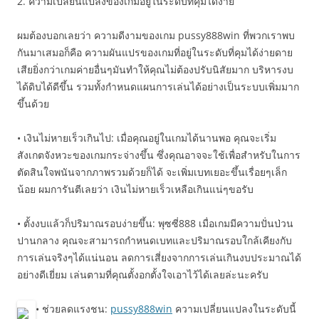
2. ความเปลี่ยนแปลงของเกมอยู่ในระดับที่คุมได้ง่าย
ผมต้องบอกเลยว่า ความดีงามของเกม pussy888win ที่พวกเราพบ
กันมาเสมอก็คือ ความผันแปรของเกมที่อยู่ในระดับที่คุมได้ง่ายดาย
เสียยิ่งกว่าเกมค่ายอื่นๆมันทำให้คุณไม่ต้องปรับนิสัยมาก บริหารงบ
ได้ดิบได้ดีขึ้น รวมทั้งกำหนดแผนการเล่นได้อย่างเป็นระบบเพิ่มมาก
ขึ้นด้วย
• เงินไม่หายเร็วเกินไป: เมื่อคุณอยู่ในเกมได้นานพอ คุณจะเริ่ม
สังเกตจังหวะของเกมกระจ่างขึ้น ซึ่งคุณอาจจะใช้เพื่อสำหรับในการ
ตัดสินใจพนันจากภาพรวมด้วยก็ได้ จะเพิ่มเบทเยอะขึ้นเรื่อยๆเล็ก
น้อย ผมการันตีเลยว่า เงินไม่หายเร็วเหลือเกินแน่ๆขอรับ
• ตั้งงบแล้วก็ปริมาณรอบง่ายขึ้น: พุซซี่888 เมื่อเกมมีความปั่นป่วน
ปานกลาง คุณจะสามารถกำหนดเบทและปริมาณรอบใกล้เคียงกับ
การเล่นจริงๆได้แน่นอน ลดการเสี่ยงจากการเล่นเกินงบประมาณได้
อย่างดีเยี่ยม เล่นตามที่คุณตั้งอกตั้งใจเอาไว้ได้เลยล่ะนะครับ
• ช่วยลดแรงชน:
pussy888win
ความเปลี่ยนแปลงในระดับนี้