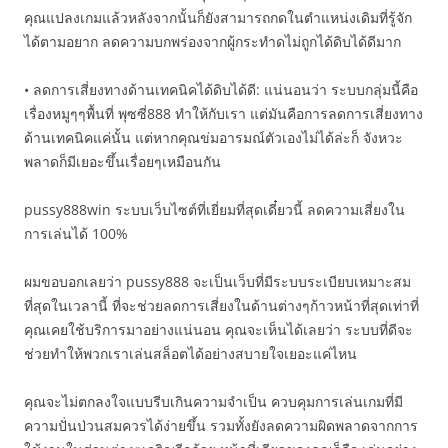
คุณแปลงเกมแล้วหลังจากนั้นก็ยังสามารถกดในตำแหน่งเดิมที่รู้จัก
ได้ตามอยาก ลดความบกพร่องจากผู้กระทำดไม่ถูกได้ดิบได้ดีมาก
• ลดการเสี่ยงทางด้านเทคนิคได้ดิบได้ดี: แน่นอนว่า ระบบกลุ่มนี้คือ
เรื่องหมูๆๆพื้นที่ พุซซี่888 ทำให้กับเรา แต่มันคือการลดการเสี่ยงทาง
ด้านเทคนิคแค่นั้น แต่หากคุณข่มอารมณ์ตัวเองไม่ได้ล่ะก็ จังหวะ
พลาดก็มีเยอะขึ้นเรื่อยๆเหมือนกัน
pussy888win ระบบเว็บไซต์ที่เยี่ยมที่สุดเดี๋ยวนี้ ลดความเสี่ยงใน
การเล่นได้ 100%
ผมขอบอกเลยว่า pussy888 จะเป็นเว็บที่มีระบบระเบียบเหมาะสม
ที่สุดในเวลานี้ ที่จะช่วยลดการเสี่ยงในด้านต่างๆก้าวหน้าที่สุดเท่าที่
คุณเคยใช้บริการมาอย่างแน่นอน คุณจะเห็นได้เลยว่า ระบบที่ดีจะ
ช่วยทำให้พวกเราเล่นสล็อตได้อย่างสบายใจเยอะแค่ไหน
คุณจะไม่ตกลงใจแบบรีบเกินความจำเป็น ควบคุมการเล่นเกมที่มี
ความปั่นป่วนสมควรได้ง่ายขึ้น รวมทั้งยังลดความผิดพลาดจากการ