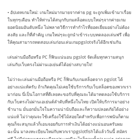
• อัปเดทเกมใหม่: เกมใหม่มากมายจากค่าย pg จะถูกเพิ่มเข้ามาเรื่อย
ในทุกๆเดือน ทำให้ท่านได้สนุกกับกมสล็อตแบบใหม่ๆจากค่ายเกม
ยอดนิยมอันดับหนึ่ง ไม่พลาดวิธีการทำกำไรที่ยอดเยี่ยมอย่างไม่ต้อง
สงสัย และก็ที่สำคัญ เกมใหม่ๆจะถูกนำเข้าระบบทดลองเล่นฟรี เพื่อ
ให้คุณสามารถทดสอบเล่นก่อนเล่นเกมpgslotจริงได้อีกเช่นกัน
เล่นผ่านมือถือหรือ PC ก็ฟินแน่นอน pgslot จัดเต็มทุกความสนุก
เล่นกับเว็บตรงไม่ผ่านเอเย่นต์ได้อย่างสบายใจ!
ไม่ว่าจะเล่นผ่านมือถือหรือ PC ก็ฟินกับเกมสล็อตจาก pgslot ได้
อย่างแน่แท้ครับ ถ้าเกิดคุณไม่เคยใช้บริการกับเว็บสล็อตของพวกเรา
มาก่อน นี่เป็นโอกาสที่ดีเลยคะขอรับที่คุณจะได้มาทดลองใช้บริการ
กับเว็บตรงไม่ผ่านเอเย่นต์ลำดับที่หนึ่งในไทย เปิดให้บริการมาอย่าง
ช้านาน มั่นอกมั่นใจในความน่านับถือและก็ความปลอดภัยได้อย่าง
แน่แท้ ไม่ว่าคุณจะใช้เครื่องใช้ไม้สอยใดสำหรับเพื่อการพนันก็ตาม
คุณก็จะสนุกแล้วก็เอนจอยกับการทำเงินได้อย่างแน่นอนครับผม
ฉะนั้น มาลงทะเบียนใหม่กับพวกเราpgslotfishได้แล้ววันนี้ สมัคร
ฟรี ไม่มีค่าขนบธรรมเนียมประเพณีอะไรก็ตามทั้งปวงแน่ๆ อย่าคอย