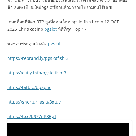
ช้า ลงทะเบียนใหม่pgslotfishแล้วมารวยไปร่วมกันได้เลย!
เกมสล็อตที่มีค่า RTP สูงที่สุด สล็อต pgslotfish1.com 12 OCT
2025 Chris casino
pgslot
ที่ดีที่สุด Top 17
ขอขอบพระคุณอ้างอิง
pgslot
https://rebrand.ly/pgslotfish-3
https://cutly.info/pgslotfish-3
https://bitt.to/bp8phc
https://shorturl.asia/3gtuy
https://t.co/b977nR8BgT