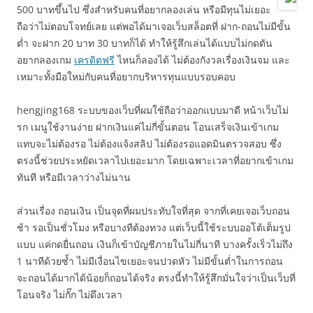
500 บาทขึ้นไป ซึ่งสำหรับคนที่อยากลองเล่น หรือมีทุนไม่เยอะ
ถือว่าไม่ตอบโจทย์เลย แต่พอได้มาเจอเว็บสล็อตที่ ฝาก-ถอนไม่มีขั้น
ต่ำ จะฝาก 20 บาท 30 บาทก็ได้ ทำให้รู้สึกเล่นได้แบบไม่กดดัน
อยากลองเกม
เครดิตฟรี
ไหนก็ลองได้ ไม่ต้องกังวลเรื่องเงินจม และ
เหมาะทั้งมือใหม่กับคนที่อยากบริหารทุนแบบรอบคอบ
hengjing168 ระบบของเว็บที่ผมใช้ถือว่าออกแบบมาดี หน้าเว็บไม่
รก เมนูใช้งานง่าย ฝากเงินแค่ไม่กี่ขั้นตอน โอนเสร็จเงินเข้าเกม
แทบจะไม่ต้องรอ ไม่ต้องแจ้งสลิป ไม่ต้องรอแอดมินตรวจสอบ ซึ่ง
ตรงนี้ช่วยประหยัดเวลาไปเยอะมาก โดยเฉพาะเวลาที่อยากเข้าเกม
ทันที หรือมีเวลาว่างไม่นาน
ส่วนเรื่อง ถอนเงิน เป็นจุดที่ผมประทับใจที่สุด จากที่เคยเจอเว็บถอน
ช้า รอเป็นชั่วโมง หรือบางทีต้องทวง แต่เว็บนี้ใช้ระบบออโต้เต็มรูป
แบบ แค่กดยื่นถอน เงินก็เข้าบัญชีภายในไม่กี่นาที บางครั้งเร็วไม่ถึง
1 นาทีด้วยซ้ำ ไม่มีเงื่อนไขเยอะจนปวดหัว ไม่มีขั้นต่ำในการถอน
จะถอนได้มากได้น้อยก็ถอนได้จริง ตรงนี้ทำให้รู้สึกมั่นใจว่าเป็นเว็บที่
โอนจริง ไม่กั๊ก ไม่ดึงเวลา