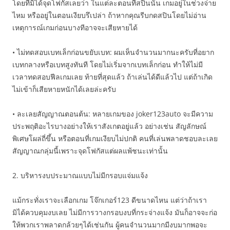
โดยที่มิได้จุดโฟกัสเลยว่า ในแต่ละตอนที่สปินนั้น เกมอยู่ในช่วงจ่าย
ไหม หรืออยู่ในตอนเงียบรึเปล่า ถ้าหากคุณรีบกดสปินโดยไม่อ่าน
เหตุการณ์เกมก่อนบางทีอาจจะเสียหายได้
• ไม่ทดสอบเบทเล็กก่อนขยับเบท: ผมเห็นจำนวนมากนะครับที่อยาก
เบทกลางหรือเบทสูงทันที โดยไม่เริ่มจากเบทเล็กก่อน ทำให้ไม่มี
เวลาทดสอบฟีลเกมเลย ท้ายที่สุดแล้ว ถ้าเล่นได้ดีแล้วไป แต่ถ้าเกิด
ไม่เข้าก็เสียหายหนักได้เลยล่ะครับ
• ละเลยสัญญาณตอนต้น: หลายเกมของ joker123auto จะมีความ
ประพฤติอะไรบางอย่างให้เราสังเกตอยู่แล้ว อย่างเช่น สัญลักษณ์
พิเศษโผล่ถี่ขึ้น หรือตอนที่เกมเงียบไม่ปกติ คนที่เล่นพลาดชอบละเลย
สัญญาณกลุ่มนี้เพราะจุดโฟกัสแต่ผลแพ้ชนะเท่านั้น
2. บริหารงบประมาณแบบไม่มีกรอบแจ่มแจ้ง
แม้กระทั่งเราจะเลือกเกม โจ๊กเกอร์123 ดีขนาดไหน แต่ว่าถ้าเรา
มิได้ควบคุมงบเลย ไม่มีการวางกรอบงบที่กระจ่างแจ้ง มันก็อาจจะก่อ
ให้พวกเราพลาดกล้วยๆได้เช่นกัน ผู้คนจำนวนมากมีงบมากพอจะ