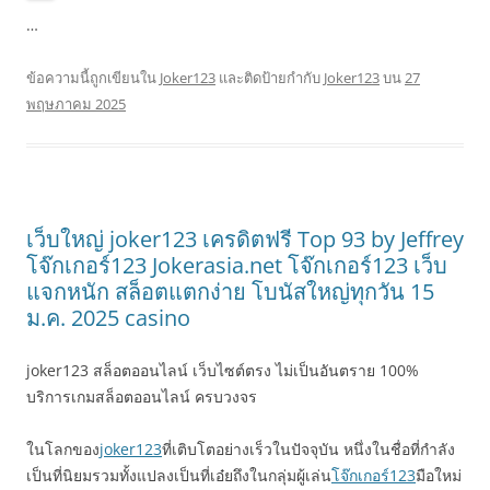
…
ข้อความนี้ถูกเขียนใน
Joker123
และติดป้ายกำกับ
Joker123
บน
27
พฤษภาคม 2025
เว็บใหญ่ joker123 เครดิตฟรี Top 93 by Jeffrey
โจ๊กเกอร์123 Jokerasia.net โจ๊กเกอร์123 เว็บ
แจกหนัก สล็อตแตกง่าย โบนัสใหญ่ทุกวัน 15
ม.ค. 2025 casino
joker123 สล็อตออนไลน์ เว็บไซต์ตรง ไม่เป็นอันตราย 100%
บริการเกมสล็อตออนไลน์ ครบวงจร
ในโลกของ
joker123
ที่เติบโตอย่างเร็วในปัจจุบัน หนึ่งในชื่อที่กำลัง
เป็นที่นิยมรวมทั้งแปลงเป็นที่เอ๋ยถึงในกลุ่มผู้เล่น
โจ๊กเกอร์123
มือใหม่