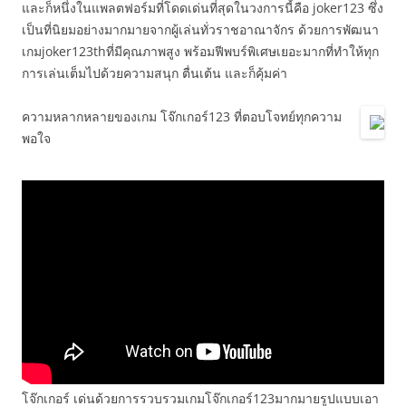
และก็หนึ่งในแพลตฟอร์มที่โดดเด่นที่สุดในวงการนี้คือ joker123 ซึ่ง
เป็นที่นิยมอย่างมากมายจากผู้เล่นทั่วราชอาณาจักร ด้วยการพัฒนา
เกมjoker123thที่มีคุณภาพสูง พร้อมฟีพบร์พิเศษเยอะมากที่ทำให้ทุก
การเล่นเต็มไปด้วยความสนุก ตื่นเต้น และก็คุ้มค่า
ความหลากหลายของเกม โจ๊กเกอร์123 ที่ตอบโจทย์ทุกความ
พอใจ
โจ๊กเกอร์ เด่นด้วยการรวบรวมเกมโจ๊กเกอร์123มากมายรูปแบบเอา