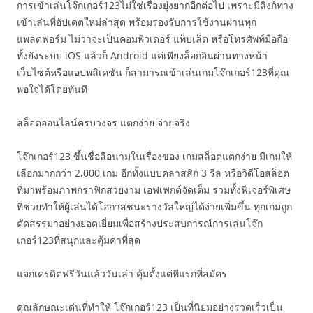
การเข้าเล่นโจ๊กเกอร์123ไม่ใช่เรื่องยุ่งยากอีกต่อไป เพราะมีลิงก์ทาง
เข้าเล่นที่อัปเดตใหม่ล่าสุด พร้อมรองรับการใช้งานผ่านทุก
แพลตฟอร์ม ไม่ว่าจะเป็นคอมพิวเตอร์ แท็บเล็ต หรือโทรศัพท์มือถือ
ทั้งยังระบบ iOS แล้วก็ Android แค่เพียงล็อกอินผ่านทางหน้า
เว็บไซต์หรือแอปพลิเคชัน ก็สามารถเข้าเล่นเกมโจ๊กเกอร์123ที่คุณ
พอใจได้โดยทันที
สล็อตออนไลน์ครบวงจร แตกง่าย จ่ายจริง
โจ๊กเกอร์123 ขึ้นชื่อลือนามในเรื่องของ เกมสล็อตแตกง่าย มีเกมให้
เลือกมากกว่า 2,000 เกม อีกทั้งแบบคลาสสิก 3 รีล หรือวิดีโอสล็อต
ที่มาพร้อมภาพกราฟิกสวยงาม เอฟเฟกต์จัดเต็ม รวมทั้งฟีเจอร์พิเศษ
ที่ช่วยทำให้ผู้เล่นได้โอกาสชนะรางวัลใหญ่ได้ง่ายเพิ่มขึ้น ทุกเกมถูก
คัดสรรมาอย่างยอดเยี่ยมเพื่อสร้างประสบการณ์การเล่นโจ๊ก
เกอร์123ที่สนุกและคุ้มค่าที่สุด
แจกเครดิตฟรีวันแล้ววันเล่า คุ้มตั้งแต่ทีแรกที่สมัคร
คุณลักษณะเด่นที่ทำให้ โจ๊กเกอร์123 เป็นที่นิยมอย่างรวดเร็วเป็น