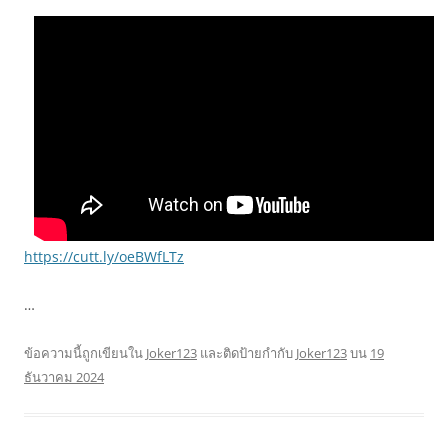
https://cutt.ly/oeBWfLTz
…
ข้อความนี้ถูกเขียนใน
Joker123
และติดป้ายกำกับ
Joker123
บน
19
ธันวาคม 2024