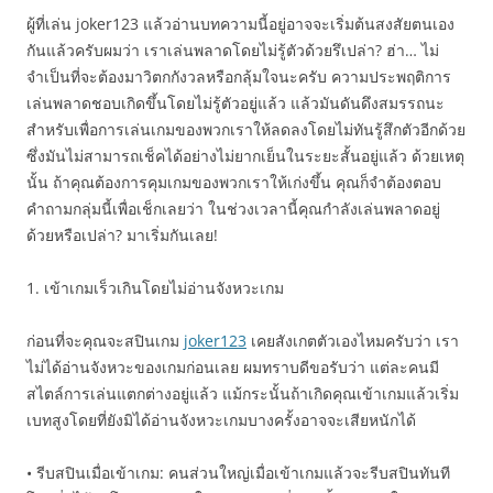
ผู้ที่เล่น joker123 แล้วอ่านบทความนี้อยู่อาจจะเริ่มต้นสงสัยตนเอง
กันแล้วครับผมว่า เราเล่นพลาดโดยไม่รู้ตัวด้วยรึเปล่า? ฮ่า… ไม่
จำเป็นที่จะต้องมาวิตกกังวลหรือกลุ้มใจนะครับ ความประพฤติการ
เล่นพลาดชอบเกิดขึ้นโดยไม่รู้ตัวอยู่แล้ว แล้วมันดันดึงสมรรถนะ
สำหรับเพื่อการเล่นเกมของพวกเราให้ลดลงโดยไม่ทันรู้สึกตัวอีกด้วย
ซึ่งมันไม่สามารถเช็คได้อย่างไม่ยากเย็นในระยะสั้นอยู่แล้ว ด้วยเหตุ
นั้น ถ้าคุณต้องการคุมเกมของพวกเราให้เก่งขึ้น คุณก็จำต้องตอบ
คำถามกลุ่มนี้เพื่อเช็กเลยว่า ในช่วงเวลานี้คุณกำลังเล่นพลาดอยู่
ด้วยหรือเปล่า? มาเริ่มกันเลย!
1. เข้าเกมเร็วเกินโดยไม่อ่านจังหวะเกม
ก่อนที่จะคุณจะสปินเกม
joker123
เคยสังเกตตัวเองไหมครับว่า เรา
ไม่ได้อ่านจังหวะของเกมก่อนเลย ผมทราบดีขอรับว่า แต่ละคนมี
สไตล์การเล่นแตกต่างอยู่แล้ว แม้กระนั้นถ้าเกิดคุณเข้าเกมแล้วเริ่ม
เบทสูงโดยที่ยังมิได้อ่านจังหวะเกมบางครั้งอาจจะเสียหนักได้
• รีบสปินเมื่อเข้าเกม: คนส่วนใหญ่เมื่อเข้าเกมแล้วจะรีบสปินทันที