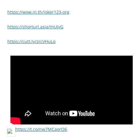
https://wow.in.th/joker123-org
https://shorturl.asia/mUivG
https://cutt.ly/zrcVHuLq
https://t.co/nw7MCaorO6