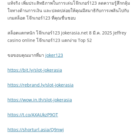
แท้จริง เพิ่มประสิทธิภาพในการเล่นโจ๊กเกอร์123 ลดความรู้สึกกลุ้ม
ใจทางด้านการเงิน และปลดปล่อยให้คุณมีสมาธิกับการเพลินไปกับ
เกมสล็อต โจ๊กเกอร์123 ที่คุณชื่นชอบ
สล็อตแตกหนัก โจ๊กเกอร์123 jokerasia.net 8 มี.ค. 2025 Jeffrey
casino online โจ๊กเกอร์123 แตกง่าย Top 52
ขอขอบคุณมากที่มา
joker123
https://bit.ly/slot-jokerasia
https://rebrand.ly/slot-jokerasia
https://wow.in.th/slot-jokerasia
https://t.co/AXAUkzP9OT
https://shorturl.asia/Q9nwj