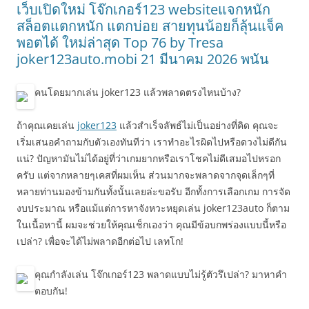
เว็บเปิดใหม่ โจ๊กเกอร์123 websiteแจกหนัก
สล็อตแตกหนัก แตกบ่อย สายทุนน้อยก็ลุ้นแจ็ค
พอตได้ ใหม่ล่าสุด Top 76 by Tresa
joker123auto.mobi 21 มีนาคม 2026 พนัน
คนโดยมากเล่น joker123 แล้วพลาดตรงไหนบ้าง?
ถ้าคุณเคยเล่น
joker123
แล้วสำเร็จลัพธ์ไม่เป็นอย่างที่คิด คุณจะ
เริ่มเสนอคำถามกับตัวเองทันทีว่า เราทำอะไรผิดไปหรือดวงไม่ดีกัน
แน่? ปัญหามันไม่ได้อยู่ที่ว่าเกมยากหรือเราโชคไม่ดีเสมอไปหรอก
ครับ แต่จากหลายๆเคสที่ผมเห็น ส่วนมากจะพลาดจากจุดเล็กๆที่
หลายท่านมองข้ามกันทั้งนั้นเลยล่ะขอรับ อีกทั้งการเลือกเกม การจัด
งบประมาณ หรือแม้แต่การหาจังหวะหยุดเล่น joker123auto ก็ตาม
ในเนื้อหานี้ ผมจะช่วยให้คุณเช็กเองว่า คุณมีข้อบกพร่องแบบนี้หรือ
เปล่า? เพื่อจะได้ไม่พลาดอีกต่อไป เลทโก!
คุณกำลังเล่น โจ๊กเกอร์123 พลาดแบบไม่รู้ตัวรึเปล่า? มาหาคำ
ตอบกัน!