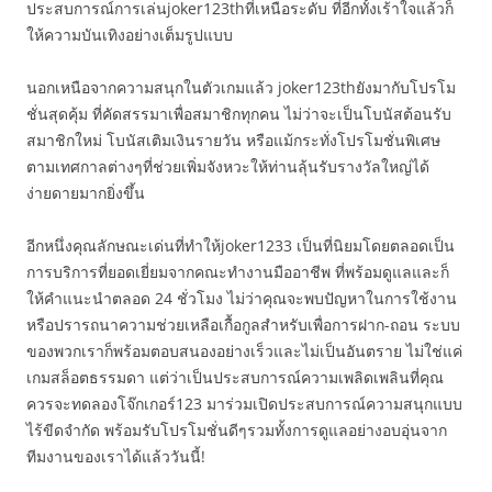
ประสบการณ์การเล่นjoker123thที่เหนือระดับ ที่อีกทั้งเร้าใจแล้วก็
ให้ความบันเทิงอย่างเต็มรูปแบบ
นอกเหนือจากความสนุกในตัวเกมแล้ว joker123thยังมากับโปรโม
ชั่นสุดคุ้ม ที่คัดสรรมาเพื่อสมาชิกทุกคน ไม่ว่าจะเป็นโบนัสต้อนรับ
สมาชิกใหม่ โบนัสเติมเงินรายวัน หรือแม้กระทั่งโปรโมชั่นพิเศษ
ตามเทศกาลต่างๆที่ช่วยเพิ่มจังหวะให้ท่านลุ้นรับรางวัลใหญ่ได้
ง่ายดายมากยิ่งขึ้น
อีกหนึ่งคุณลักษณะเด่นที่ทำให้joker1233 เป็นที่นิยมโดยตลอดเป็น
การบริการที่ยอดเยี่ยมจากคณะทำงานมืออาชีพ ที่พร้อมดูแลและก็
ให้คำแนะนำตลอด 24 ชั่วโมง ไม่ว่าคุณจะพบปัญหาในการใช้งาน
หรือปรารถนาความช่วยเหลือเกื้อกูลสำหรับเพื่อการฝาก-ถอน ระบบ
ของพวกเราก็พร้อมตอบสนองอย่างเร็วและไม่เป็นอันตราย ไม่ใช่แค่
เกมสล็อตธรรมดา แต่ว่าเป็นประสบการณ์ความเพลิดเพลินที่คุณ
ควรจะทดลองโจ๊กเกอร์123 มาร่วมเปิดประสบการณ์ความสนุกแบบ
ไร้ขีดจำกัด พร้อมรับโปรโมชั่นดีๆรวมทั้งการดูแลอย่างอบอุ่นจาก
ทีมงานของเราได้แล้ววันนี้!