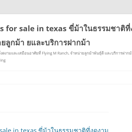
 for sale in texas ขี่ม้าในธรรมชาติท
ายลูกม้า ยและบริการฝากม้า
ี่งดงามและเสมือนอาศัยที่ Flying M Ranch, จำหน่ายลูกม้าพันธุ์ดี และบริการฝากม
ying
ข้าม
ไป
ยัง
เนื้อหา
sale in texas ขี่ม้าในธรรมชาติที่งดงาม