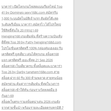
บาคาร่า เปิดโลกเกมไพ่สดแบบเรียลไทม์ Top
41 by Domingo sexy168c.com สมัครรับ
1,000 ระบบอัตโนมัติเจ้าแรก สัมผัสโต๊ะสด
ระดับพรีเมียม บาคาร่า สมัครไว ได้โปรใหญ่
ใช้สิทธิ์ทันใจ 20 กรกฎา 69
Hengjing168 เกมเดิมพัน ที่สร้างความบันเทิง
ดีที่สุด Top 39 by Patty hengjing168d.com
โปรโมชั่นเครดิตฟรี 100% กล่องสุ่มเฮงเฮง รับ
เครดิตฟรี ยูสเดียว เล่นได้ทุกเกม สล็อต168
แจก เครดิตฟรี เยอะที่สุด 21 Sep 2026
สล็อต168 เว็บเดียวครบ ทั้งสล็อตและบาคาร่า
Top 26 by Darby tangtem168e.com สาย
สล็อต ฝาก 60 รับ 300 ห้ามพลาด สายทุนน้อย
สมัครด่วน คุ้มค่าการเดิมพัน ที่สุดในวงการ
สล็อต168 เข้าให้ทัน ก่อนรางวัลหลุดมือ 8
กันยา 69
สล็อตเว็บตรง รวมสล็อตน่าเล่น 2026 เกมดัง
จากค่ายชั้นนำ พร้อมรายละเอียดครบทุกมิติ 7