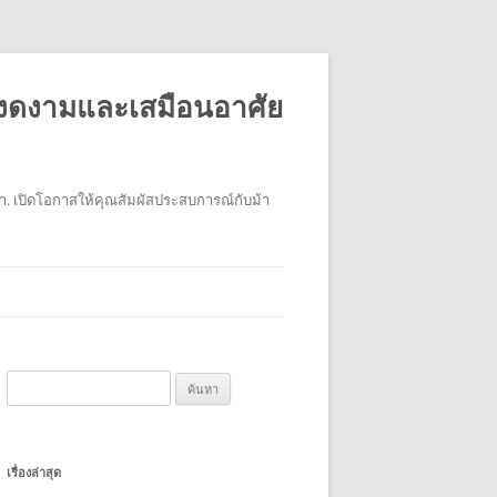
ี่งดงามและเสมือนอาศัย
้า. เปิดโอกาสให้คุณสัมผัสประสบการณ์กับม้า
ค้นหา
สำหรับ:
เรื่องล่าสุด