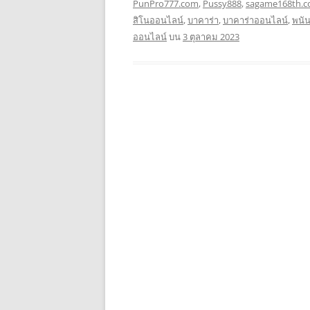
PunPro777.com
,
Pussy888
,
sagame168th.
สิโนออนไลน์
,
บาคาร่า
,
บาคาร่าออนไลน์
,
พนั
ออนไลน์
บน
3 ตุลาคม 2023