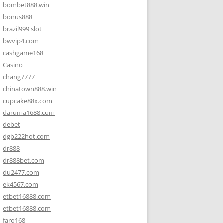
bombet888.win
bonus888
brazil999 slot
bwvip4.com
cashgame168
Casino
chang7777
chinatown888.win
cupcake88x.com
daruma1688.com
debet
dgb222hot.com
dr888
dr888bet.com
du2477.com
ek4567.com
etbet16888.com
etbet16888.com
faro168