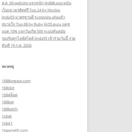
ส.ค. 69 website แจกหนัก Jin888.asia พนัน
เว็บแม่ เครดิตฟรี Top 24 by Nicolas
Jinda55 มาตรฐานดี ระบบแน่น เล่นแล้ว
สบายใจ Top 68 by Ruby Jin55.guru แคช
แบค 10% แจกวันเกิด 500 ระบบทันสมัย
รองรับทุกไลฟ์สไตล์ jinda55 เข้าร่วมวันนี้ รวย
ทันที 19 ก.ค. 2026
หมวดหมู่
1688vegasx.com
168slot
168สล็อต
188bet
188betth
1xbet
1xbit1
1xgameth.com