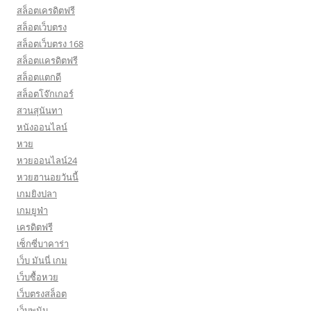
สล็อตเครดิตฟรี
สล็อตเว็บตรง
สล็อตเว็บตรง 168
สล็อตเเครดิตฟรี
สล็อตแตกดี
สล็อตโจ๊กเกอร์
สวนสุนันทา
หนังออนไลน์
หวย
หวยออนไลน์24
หวยฮานอยวันนี้
เกมยิงปลา
เกมยูฟ่า
เครดิตฟรี
เซ็กซี่บาคาร่า
เว็บ มันนี่ เกม
เว็บซื้อหวย
เว็บตรงสล็อต
เว็บพนัน