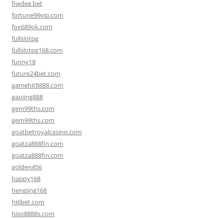
fiwdee.bet
fortune99vip.com
fox689ok.com
fullslotpg
fullslotpg168.com
funny18
future24bet.com
gamehit8888.com
gaojing888
gem99ths.com
gem99ths.com
goatbetroyalcasino.com
goatza888fin.com
goatza888fin.com
golden456
happy168
hengjing168
hi6bet.com
hiso8888s.com