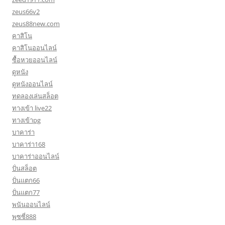
zeus66v2
zeus88new.com
คาสิโน
คาสิโนออนไลน์
ซื้อหวยออนไลน์
ดูหนัง
ดูหนังออนไลน์
ทดลองเล่นสล็อต
ทางเข้า live22
ทางเข้าpg
บาคาร่า
บาคาร่า168
บาคาร่าออนไลน์
ปั่นสล็อต
ปั่นแตก66
ปั่นแตก77
พนันออนไลน์
พุซซี่888