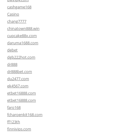
cashgame168
Casino
chang7777
chinatown888.win
cupcake88x.com
daruma1688.com
debet
dgb222hot.com
dr888
dr888bet.com
du2477.com
ek4567.com
etbet16888.com
etbet16888.com
faro168
fcharoenkit168.com
ff123th
finnivips.com