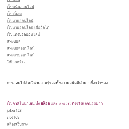
เว็บพนันออนไลน์
เว็บสล็อต
เว็บหวยออนไลน์
เว็บหวยออนไลน์ เชื่อถือได้
เว็บแทงบอลออนไลน์
แทงบอล
แทงบอลออนไลน์
แทงหวยออนไลน์
โจ๊กเกอร์123
การอุดมไปด้วยวิชาความรู้รวมทั้งความถนัดมีค่ามากยิ่งกว่าทอง
เว็บคาสิโนน่าเล่น ทั้ง
สล็อต
และ
บาคาร่า
ตึงจริงแตกบ่อยมาก
joker123
slot168
สล็อตเว็บตรง