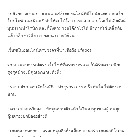
ยกตัวอย่างเช่น การเล่นเกมสล็อตออนไลน์ที่มีโบนัสแตกง่ายหรือ
โปรโมชันเครดิตฟรี ทำให้ผมได้โอกาสทดสอบเล่นโดยไม่เสียตังค์
ทุนมากเท่าไรนัก และก็ยังสามารถได้กำไรได้ ถ้าหากใช้เคล็ดลับ
แล้วก็ศึกษาวิถีทางของเกมอย่างถี่ถ้วน
เว็บพนันออนไลน์ครบวงจรที่น่าเชื่อถือ ufabet
จากประสบการณ์ตรง เว็บไซต์ที่ครบวงจรและก็ได้รับความนิยม
สูงสุดมักจะมีคุณลักษณะดังนี้:
• ระบบฝาก-ถอนอัตโนมัติ – ทำธุรกรรมรวดเร็วทันใจ ไม่ต้องรอ
นาน
• ความปลอดภัยสูง – ข้อมูลส่วนตัวแล้วก็เงินลงทุนของผู้เล่นถูก
คุ้มครองปกป้องอย่างดี
• เกมหลากหลาย – ครอบคลุมอีกทั้งสล็อต บาคาร่า เกมคาสิโนสด