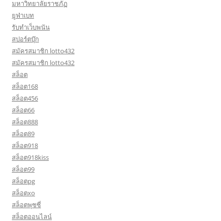
มหาวิทยาลัยราชภัฏ
ยูฟ่าเบท
รับทำเว็บพนัน
สปอร์ตบุ๊ก
สมัครสมาชิก lotto432
สมัครสมาชิก lotto432
สล็อต
สล็อต168
สล็อต456
สล็อต66
สล็อต888
สล็อต89
สล็อต918
สล็อต918kiss
สล็อต99
สล็อตpg
สล็อตxo
สล็อตพุซซี่
สล็อตออนไลน์