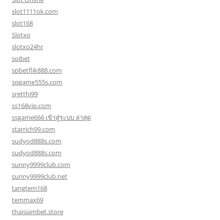
slot1111ok.com
slot168
Slotxo
slotxo24hr
soibet
spbetflik888.com
sqgame555s.com
sretthi99
ss168vip.com
ssgame666 เข้าสู่ระบบ ล่าสุด
starrich99.com
sudyod888s.com
sudyod888s.com
sunny9999club.com
sunny9999club.net
tangtem168
temmax69
thaisiambet.store