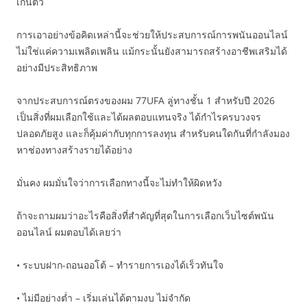
เกินตัว
การเอาอย่างข้อคิดเหล่านี้จะช่วยให้ประสบการณ์การพนันออนไลน์
ไม่ใช่แค่ความเพลิดเพลิน แม้กระนั้นยังสามารถสร้างอาชีพเสริมได้
อย่างมีประสิทธิภาพ
จากประสบการณ์ตรงของผม 77UFA ลู่ทางชั้น 1 สำหรับปี 2026
เป็นสิ่งที่ผมเลือกใช้และได้ผลตอบแทนจริง ได้กำไรครบวงจร
ปลอดภัยสูง และก็คุ้มค่ากับทุกการลงทุน สำหรับคนใดกันที่กำลังมอง
หาช่องทางสร้างรายได้อย่าง
มั่นคง ผมมั่นใจว่าการเลือกทางนี้จะไม่ทำให้ผิดหวัง
ถ้าจะถามผมว่าอะไรคือสิ่งที่สำคัญที่สุดในการเลือกเว็บไซต์พนัน
ออนไลน์ ผมตอบได้เลยว่า
• ระบบฝาก-ถอนออโต้ – ทำรายการเองได้เร็วทันใจ
• ไม่มีอย่างต่ำ – เริ่มเล่นได้ตามงบ ไม่จำกัด