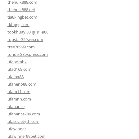
thehulk888.com
thehulk888.net
tia8kingbet.com
tkbpgg.com
tookhuay 88 ถูกหวย88
topstar359win.com
tree78999.com
tunder88express.com
ufabombx
ufad168.com
ufafox88
ufaheno88.com
ufam11.com
ufamnn.com
ufanance
ufanance789.com
ufasocietyth.com
ufawinner
ufawinner99bet.com