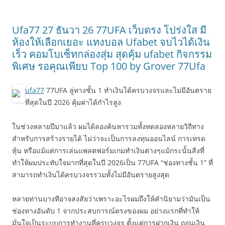
Ufa77 27 ธันวา 26 77UFA เว็บตรง โปร่งใส มี
ห้องให้เลือกเยอะ แทงบอล Ufabet จบไวได้เงิน
เร็ว คอมโบเซ็ทกล่องสุ่ม สุดคุ้ม ufabet กิจกรรม
พิเศษ รอคุณเพียบ Top 100 by Grover 77Ufa
ufa77
77UFA ลู่ทางชั้น 1 ทำเงินได้ครบวงจรและไม่มีอันตราย
ที่สุดในปี 2026 คุ้มค่าได้กำไรสูง
ในช่วงหลายปีมาแล้ว ผมได้ลองค้นหารวมทั้งทดลองหลายวิถีทาง
สำหรับการสร้างรายได้ ไม่ว่าจะเป็นการลงทุนออนไลน์ การเทรด
หุ้น หรือแม้แต่การเล่นแพลตฟอร์มเกมทำเงินต่างๆแม้กระนั้นสิ่งที่
ทำให้ผมประทับใจมากที่สุดในปี 2026เป็น 77UFA “ช่องทางชั้น 1” ที่
สามารถทำเงินได้ครบวงจรรวมทั้งไม่มีอันตรายสูงสุด
หลายท่านบางทีอาจสงสัยว่าเพราะอะไรผมถึงให้คำนิยามว่ามันเป็น
ช่องทางอันดับ 1 จากประสบการณ์ตรงของผม อย่างแรกที่ทำให้
มั่นใจเป็นระบบการทำงานที่ครบวงจร ตั้งแต่การฝากเงิน ถอนเงิน