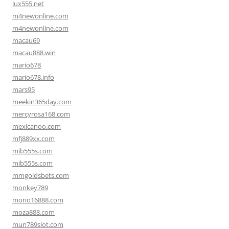
lux555.net
m4newonline.com
m4newonline.com
macau69
macau888.win
mario678
mario678.info
mars95
meekin365day.com
mercyrosa168.com
mexicanoo.com
mfj889xx.com
mib555s.com
mib555s.com
mmgoldsbets.com
monkey789
mono16888.com
moza888.com
mun789slot.com