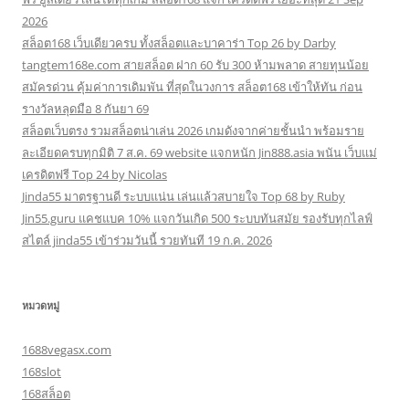
2026
สล็อต168 เว็บเดียวครบ ทั้งสล็อตและบาคาร่า Top 26 by Darby
tangtem168e.com สายสล็อต ฝาก 60 รับ 300 ห้ามพลาด สายทุนน้อย
สมัครด่วน คุ้มค่าการเดิมพัน ที่สุดในวงการ สล็อต168 เข้าให้ทัน ก่อน
รางวัลหลุดมือ 8 กันยา 69
สล็อตเว็บตรง รวมสล็อตน่าเล่น 2026 เกมดังจากค่ายชั้นนำ พร้อมราย
ละเอียดครบทุกมิติ 7 ส.ค. 69 website แจกหนัก Jin888.asia พนัน เว็บแม่
เครดิตฟรี Top 24 by Nicolas
Jinda55 มาตรฐานดี ระบบแน่น เล่นแล้วสบายใจ Top 68 by Ruby
Jin55.guru แคชแบค 10% แจกวันเกิด 500 ระบบทันสมัย รองรับทุกไลฟ์
สไตล์ jinda55 เข้าร่วมวันนี้ รวยทันที 19 ก.ค. 2026
หมวดหมู่
1688vegasx.com
168slot
168สล็อต