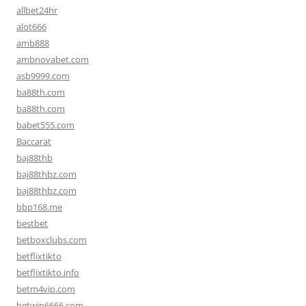
allbet24hr
alot666
amb888
ambnovabet.com
asb9999.com
ba88th.com
ba88th.com
babet555.com
Baccarat
baj88thb
baj88thbz.com
baj88thbz.com
bbp168.me
bestbet
betboxclubs.com
betflixtikto
betflixtikto.info
betm4vip.com
betwin6666.com