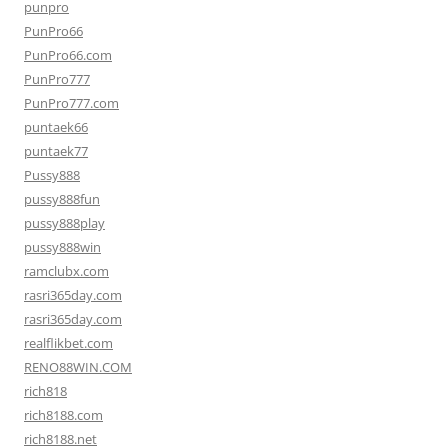
punpro
PunPro66
PunPro66.com
PunPro777
PunPro777.com
puntaek66
puntaek77
Pussy888
pussy888fun
pussy888play
pussy888win
ramclubx.com
rasri365day.com
rasri365day.com
realflikbet.com
RENO88WIN.COM
rich818
rich8188.com
rich8188.net