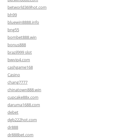
betworld369hot.com
bh99
bluewin8888.info
bng55
bombet888.win
bonus888
brazil999 slot
bwvip4.com
cashgame168
Casino
chang7777
chinatown888.win
cupcake88x.com
daruma1688.com
debet
dgb222hot.com
dr888
dr888bet.com