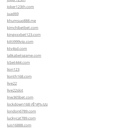
Joker123th.com
juad69
khumsup888.me
kimchibetbet.com
kingxxxbet123.com
kitti999vip.com
ktv4sd.com
lalikabetsgame.com
lcbet444.com
lion123
lionth168.com
live22
live22slot
lnw365bet.com
lockdown168 เข้าสู่ระบบ
london6789.com
luckycat789.com
luis16888.com