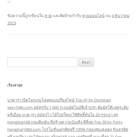
…
ข้อความนี้ถูกเขียนใน
หวย
และติดป้ายกำกับ
หวยออนไลน์
บน
4 ธันวาคม
2023
ค้นหา
สำหรับ:
เรื่องล่าสุด
บาคาร่า เปิดโลกเกมไพ่สดแบบเรียลไทม์ Top 41 by Domingo
sexy168c.com สมัครรับ 1,000 ระบบอัตโนมัติเจ้าแรก สัมผัสโต๊ะสดระดับ
พรีเมียม บาคาร่า สมัครไว ได้โปรใหญ่ ใช้สิทธิ์ทันใจ 20 กรกฎา 69
Hengjing168 เกมเดิมพัน ที่สร้างความบันเทิง ดีที่สุด Top 39 by Patty
hengjing168d.com โปรโมชั่นเครดิตฟรี 100% กล่องสุ่มเฮงเฮง รับเครดิต
ฟรี ยูสเดียว เล่นได้ทุกเกม สล็อต168 แจก เครดิตฟรี เยอะที่สุด 21 Sep