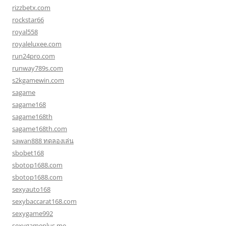
rizzbetx.com
rockstar66
royal558
royaleluxee.com
run24pro.com
runway789s.com
s2kgamewin.com
sagame
sagame168
sagame168th
sagame168th.com
sawan888 ทดลองเล่น
sbobet168
sbotop1688.com
sbotop1688.com
sexyauto168
sexybaccarat168.com
sexygame992
sexygameplus.me