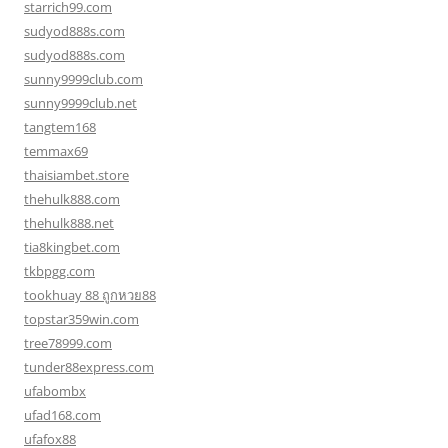
starrich99.com
sudyod888s.com
sudyod888s.com
sunny9999club.com
sunny9999club.net
tangtem168
temmax69
thaisiambet.store
thehulk888.com
thehulk888.net
tia8kingbet.com
tkbpgg.com
tookhuay 88 ถูกหวย88
topstar359win.com
tree78999.com
tunder88express.com
ufabombx
ufad168.com
ufafox88