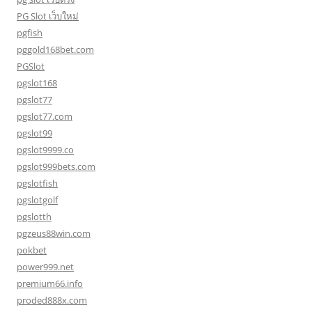
PG Slot เว็บใหม่
pgfish
pggold168bet.com
PGSlot
pgslot168
pgslot77
pgslot77.com
pgslot99
pgslot9999.co
pgslot999bets.com
pgslotfish
pgslotgolf
pgslotth
pgzeus88win.com
pokbet
power999.net
premium66.info
proded888x.com