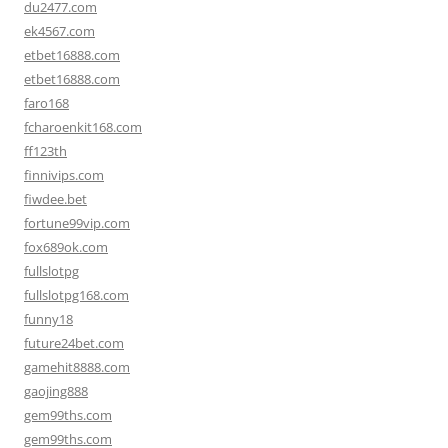
du2477.com
ek4567.com
etbet16888.com
etbet16888.com
faro168
fcharoenkit168.com
ff123th
finnivips.com
fiwdee.bet
fortune99vip.com
fox689ok.com
fullslotpg
fullslotpg168.com
funny18
future24bet.com
gamehit8888.com
gaojing888
gem99ths.com
gem99ths.com