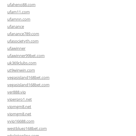
ufaheno88.com
ufam11.com
ufamnn.com
ufanance
ufanance789.com
ufasocietyth.com
ufawinner
ufawinner99bet.com
uk369clubs.com
ut9winwin.com
vegasisland168bet.com
vegasisland168bet.com
ver888.vip
viperpro1.net
vipmgm8.net
vipmgm8.net
vvip16688.com
westbluez168bet.com
wkslotonline.com