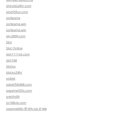
shinobi24hr.com
sing55fun.com
six9game
six9game.win
six9game.win
sky2899.com
Slot
Slot Online
slot1111ok.com
slot168
Slotxo
slotxo24hr
soibet
spbetflik888.com
sqgame555s.com
sretthi99
ss168vip.com
ssgame666 เข้าสู่ระบบ ล่าสุด