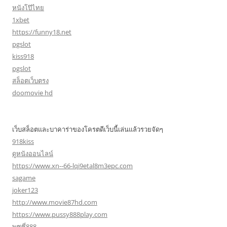
หนังโป๊ไทย
1xbet
https://funny18.net
pgslot
kiss918
pgslot
สล็อตเว็บตรง
doomovie hd
เว็บสล็อตและบาคาร่าของโครตดีเว็บนี้เล่นแล้วรวยจัดๆ
918kiss
ดูหนังออนไลน์
https://www.xn--66-lqi9etal8m3epc.com
sagame
joker123
http://www.movie87hd.com
https://www.pussy888play.com
พุซซี่888