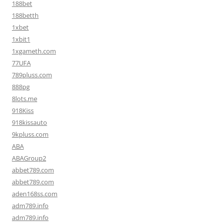
188bet
188betth
1xbet
1xbit1
1xgameth.com
77UFA
789pluss.com
888pg
8lots.me
918Kiss
918kissauto
9kpluss.com
ABA
ABAGroup2
abbet789.com
abbet789.com
aden168ss.com
adm789.info
adm789.info