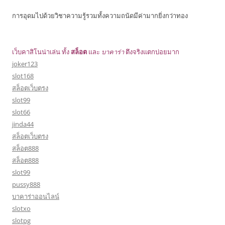
การอุดมไปด้วยวิชาความรู้รวมทั้งความถนัดมีค่ามากยิ่งกว่าทอง
เว็บคาสิโนน่าเล่น ทั้ง
สล็อต
และ
บาคาร่า
ตึงจริงแตกบ่อยมาก
joker123
slot168
สล็อตเว็บตรง
slot99
slot66
jinda44
สล็อตเว็บตรง
สล็อต888
สล็อต888
slot99
pussy888
บาคาร่าออนไลน์
slotxo
slotpg