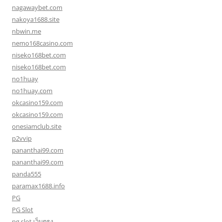
nagawaybet.com
nakoya1688.site
nbwin.me
nemo168casino.com
niseko168bet.com
niseko168bet.com
no1huay
no1huay.com
okcasino159.com
okcasino159.com
onesiamclub.site
p2vvip
pananthai99.com
pananthai99.com
panda555
paramax1688.info
PG
PG Slot
pg slot เว็บตรง