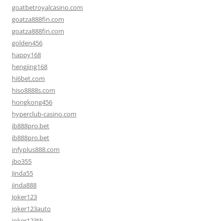
goatbetroyalcasino.com
goatza888fin.com
goatza888fin.com
golden456
happy168
hengjing168
hi6bet.com
hiso8888s.com
hongkong456
hyperclub-casino.com
ib888pro.bet
ib888pro.bet
infyplus888.com
jbo355
Jinda55
jinda888
Joker123
joker123auto
joker123th