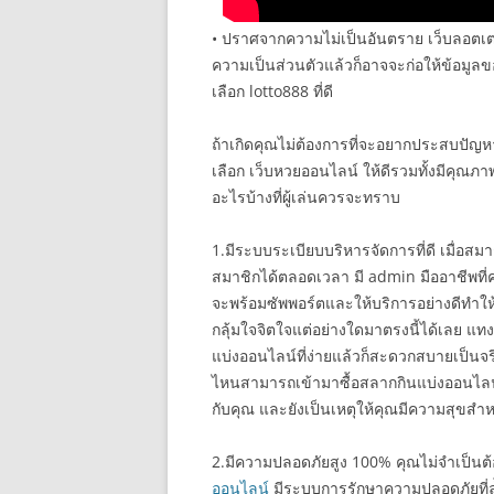
• ปราศจากความไม่เป็นอันตราย เว็บลอตเต
ความเป็นส่วนตัวแล้วก็อาจจะก่อให้ข้อมูล
เลือก lotto888 ที่ดี
ถ้าเกิดคุณไม่ต้องการที่จะอยากประสบปัญห
เลือก เว็บหวยออนไลน์ ให้ดีรวมทั้งมีคุณภาพ
อะไรบ้างที่ผู้เล่นควรจะทราบ
1.มีระบบระเบียบบริหารจัดการที่ดี เมื่อ
สมาชิกได้ตลอดเวลา มี admin มืออาชีพที่
จะพร้อมซัพพอร์ตและให้บริการอย่างดีทำให
กลุ้มใจจิตใจแต่อย่างใดมาตรงนี้ได้เลย แ
แบ่งออนไลน์ที่ง่ายแล้วก็สะดวกสบายเป็นจร
ไหนสามารถเข้ามาซื้อสลากกินแบ่งออนไลน์กั
กับคุณ และยังเป็นเหตุให้คุณมีความสุขสำหร
2.มีความปลอดภัยสูง 100% คุณไม่จำเป็นต
ออนไลน์
มีระบบการรักษาความปลอดภัยที่ล้