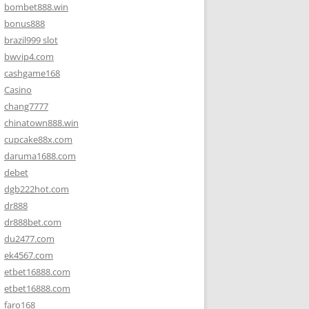
bombet888.win
bonus888
brazil999 slot
bwvip4.com
cashgame168
Casino
chang7777
chinatown888.win
cupcake88x.com
daruma1688.com
debet
dgb222hot.com
dr888
dr888bet.com
du2477.com
ek4567.com
etbet16888.com
etbet16888.com
faro168