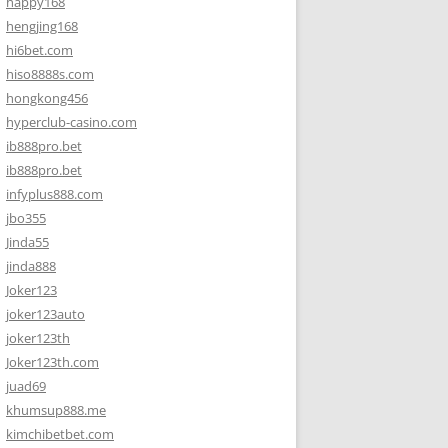
happy168
hengjing168
hi6bet.com
hiso8888s.com
hongkong456
hyperclub-casino.com
ib888pro.bet
ib888pro.bet
infyplus888.com
jbo355
Jinda55
jinda888
Joker123
joker123auto
joker123th
Joker123th.com
juad69
khumsup888.me
kimchibetbet.com