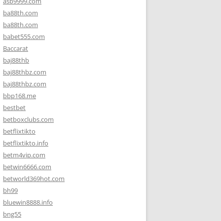
asb9999.com
ba88th.com
ba88th.com
babet555.com
Baccarat
baj88thb
baj88thbz.com
baj88thbz.com
bbp168.me
bestbet
betboxclubs.com
betflixtikto
betflixtikto.info
betm4vip.com
betwin6666.com
betworld369hot.com
bh99
bluewin8888.info
bng55