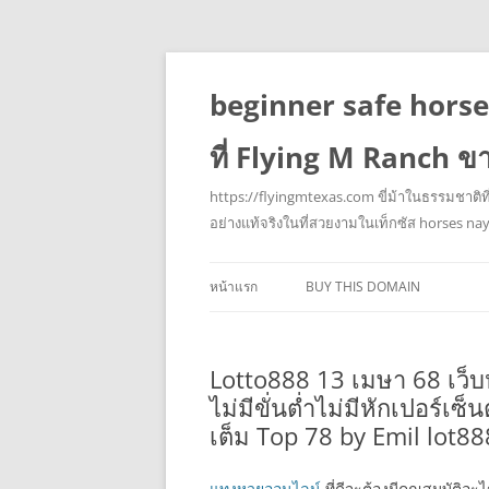
beginner safe horses
ที่ Flying M Ranch ข
https://flyingmtexas.com ขี่ม้าในธรรมชาติท
อย่างแท้จริงในที่สวยงามในเท็กซัส horses na
หน้าแรก
BUY THIS DOMAIN
Lotto888 13 เมษา 68 เว็
ไม่มีขั่นต่ำไม่มีหักเปอร์
เต็ม Top 78 by Emil lot88
แทงหวยออนไลน์
ที่ดีจะต้องมีคุณสมบัติอะไรบ