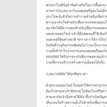
พวกเราไม่มีข้อจำกัดสำหรับในการซื้อหวย เ
ทางการเงินเพราะเว็บลอตเตอรี่ออนไลน์มีระ
ประโยชน์แล้วก็ความร่ำรวยสำหรับเพื่อก
ความน่าสนใจสำหรับเพื่อการแทงหวยออนไลน์
สมาชิกได้มีความสุขสำหรับเพื่อการแทงหวย
แทงหวยออนไลน์ แล้วก็มีลอตเตอรี่ให้เลื
ลอตเตอรี่หุ้นต่างชาติ ฯลฯ กล่าวได้ว่าเป็
รับสิทธิ์ร่วมกิจกรรมพิเศษไม่ว่าจะเป็นกา
รวมทั้งทำกำไรจากการเล่นลอตเตอรี่ออนไลน์ไ
lotto888 ได้รับการการันตีจากคอหวยแล้วว่
รวมทั้งการบริการสร้างความมั่นคงได้จริง
2.เล่น lot888 ได้ทุกที่ทุกเวลา
ด้วยระบบออนไลน์ ก็เลยทำให้ท่านสามารถ
ต้องไปตามหาเจ้ามือหวย ไม่ต้องไปเครียดว่า
ตามเอากับเจ้ามือหวยใต้ดิน ซึ่งกำเนิดปัญห
เต็มและก็สร้างความมั่นใจสำหรับเพื่อการเล