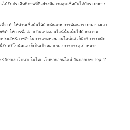
ุณได้รับประสิทธิภาพที่ดีอย่างมีความสุขเชื่อมั่นได้กับระบบการ
วที่จะทำให้ท่านเชื่อมั่นได้ด้วยต้นแบบการพัฒนาระบบอย่างเอา
ายที่ทำให้การซื้อสลากกินแบ่งออนไลน์นั้นเต็มไปด้วยความ
้นรับประสิทธิภาพดีๆในการแทงหวยออนไลน์แล้วก็มีบริการระดับ
รวันนี้รับฟรีโบนัสและก็เป็นเป้าหมายของการบรรลุเป้าหมาย
. 68 Sonia เว็บหวยในไทย เว็บหวยออนไลน์ ฝันบอกเลข Top 41