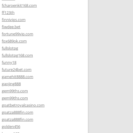
fcharoenkit168.com
ff123th
finnivips.com
fiwdee.bet
fortune99vip.com
fox689ok.com
fullslotpg
fullslotpg168.com
funny18
future24bet.com
gamehit8888.com
gaojing888
gem99ths.com
gem99ths.com
goatbetroyalcasino.com
goatza888fin.com
goatza888fin.com
golden456