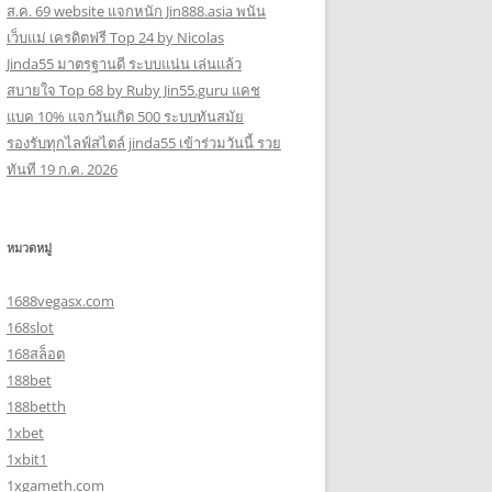
ส.ค. 69 website แจกหนัก Jin888.asia พนัน
เว็บแม่ เครดิตฟรี Top 24 by Nicolas
Jinda55 มาตรฐานดี ระบบแน่น เล่นแล้ว
สบายใจ Top 68 by Ruby Jin55.guru แคช
แบค 10% แจกวันเกิด 500 ระบบทันสมัย
รองรับทุกไลฟ์สไตล์ jinda55 เข้าร่วมวันนี้ รวย
ทันที 19 ก.ค. 2026
หมวดหมู่
1688vegasx.com
168slot
168สล็อต
188bet
188betth
1xbet
1xbit1
1xgameth.com