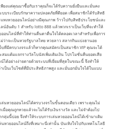
พียงแต่คุณมาซื้อกับเราคุณก็จะได้รับความยั่งยืนและมั่นคง
บบระเบียบรักษาความปลอดภัยที่ดียอด เพื่อสมาชิกได้รับสิทธิ
ารแทงหวยออนไลน์อย่างมีคุณภาพ ว้าวไปกับสิทธิประโยชน์และ
อันดับ 1 สำหรับ lotto 888 แล้วพวกเราเป็นเว็บที่จะทำให้
ออนไลน์ที่ทำให้ท่านตื่นตาตื่นใจได้ตลอดเวลาสำหรับเพื่อการ
อกไม่ว่าจะเป็นหวยรัฐบาลไทย หวยลาว สลากกินแบ่งฮานอย
นเว็บที่มีครบวงจรแล้วก็หากคุณสมัครเป็นสมาชิก VIP คุณจะได้
รสะสมแต้มแจกรางวัลโบนัสเพิ่มเติมเงิน โปรโมชั่นคืนยอดเสีย
ด้อย่างง่ายดายด้วยระบบที่เยี่ยมที่สุดในขณะนี้ จึงทำให้
าเป็นเว็บไซต์ที่มีประสิทธิภาพสูง และมั่นอกมั่นใจได้ในแบบ
เล่นหวยออนไลน์ได้ครบวงจรในขั้นตอนเดียว เพราะคุณไม่
เมื่อคุณถูกหวยแล้วจะไม่ได้รับเงินรางวัล และไม่จำต้องไป
ากลุ่มนี้บ่อย จึงทำให้ระบบการเล่นหวยออนไลน์ได้เข้ามาเติม
่นหวยออนไลน์ถึงที่เหมาะนี่เท่านั้น บันเทิงใจไปกับเทคโนโลยี