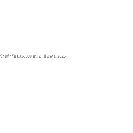
ป้ายกำกับ
lotto888
บน
24 มีนาคม 2025