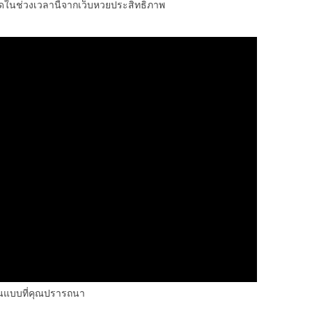
สุดในช่วงเวลานี้จากเว็บหวยประสิทธิภาพ
ต้นแบบที่คุณปรารถนา