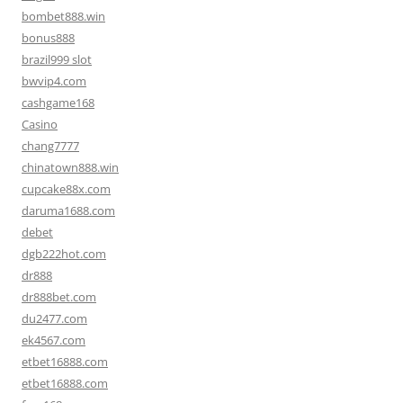
bombet888.win
bonus888
brazil999 slot
bwvip4.com
cashgame168
Casino
chang7777
chinatown888.win
cupcake88x.com
daruma1688.com
debet
dgb222hot.com
dr888
dr888bet.com
du2477.com
ek4567.com
etbet16888.com
etbet16888.com