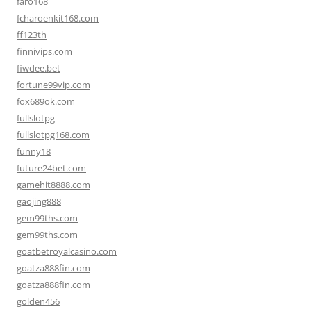
faro168
fcharoenkit168.com
ff123th
finnivips.com
fiwdee.bet
fortune99vip.com
fox689ok.com
fullslotpg
fullslotpg168.com
funny18
future24bet.com
gamehit8888.com
gaojing888
gem99ths.com
gem99ths.com
goatbetroyalcasino.com
goatza888fin.com
goatza888fin.com
golden456