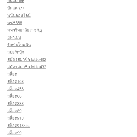
ปั่นแตก66
ปั่นแตก77
พนันออนไลน์
พุซซี่888
มหาวิทยาลัยราชภัฏ
ยูฟ่าเบท
รับทำเว็บพนัน
สปอร์ตบุ๊ก
สมัครสมาชิก lotto432
สมัครสมาชิก lotto432
สล็อต
สล็อต168
สล็อต456
สล็อต66
สล็อต888
สล็อต89
สล็อต918
สล็อต918kiss
สล็อต99