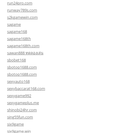
run24pro.com
runway789s.com
s2kgamewin.com
sagame
sagame168
sagame168th
sagame168th.com
sawan888 ทดลองเล่น
sbobet168
sbotop1688.com
sbotop1688.com
sexyauto168
sexybaccarat168.com
sexygame992
sexygameplus.me
shinobi24hr.com
sing55fun.com
six9game
six9game.win