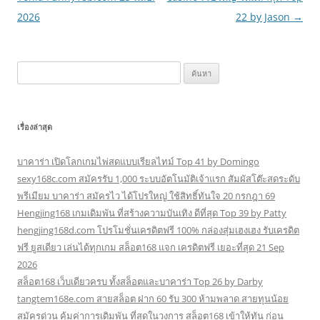
2026
22 by Jason
→
ค้นหา
สำหรับ:
เรื่องล่าสุด
บาคาร่า เปิดโลกเกมไพ่สดแบบเรียลไทม์ Top 41 by Domingo
sexy168c.com สมัครรับ 1,000 ระบบอัตโนมัติเจ้าแรก สัมผัสโต๊ะสดระดับ
พรีเมียม บาคาร่า สมัครไว ได้โปรใหญ่ ใช้สิทธิ์ทันใจ 20 กรกฎา 69
Hengjing168 เกมเดิมพัน ที่สร้างความบันเทิง ดีที่สุด Top 39 by Patty
hengjing168d.com โปรโมชั่นเครดิตฟรี 100% กล่องสุ่มเฮงเฮง รับเครดิต
ฟรี ยูสเดียว เล่นได้ทุกเกม สล็อต168 แจก เครดิตฟรี เยอะที่สุด 21 Sep
2026
สล็อต168 เว็บเดียวครบ ทั้งสล็อตและบาคาร่า Top 26 by Darby
tangtem168e.com สายสล็อต ฝาก 60 รับ 300 ห้ามพลาด สายทุนน้อย
สมัครด่วน คุ้มค่าการเดิมพัน ที่สุดในวงการ สล็อต168 เข้าให้ทัน ก่อน