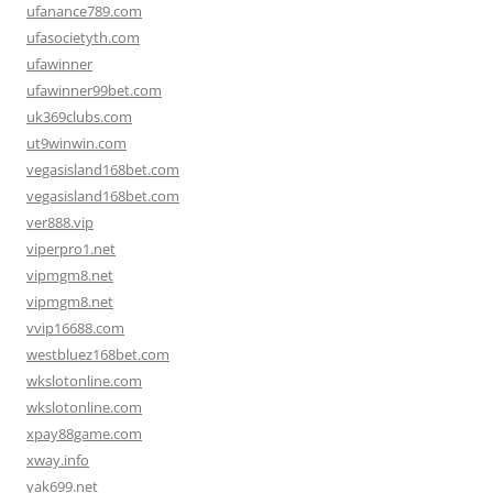
ufanance789.com
ufasocietyth.com
ufawinner
ufawinner99bet.com
uk369clubs.com
ut9winwin.com
vegasisland168bet.com
vegasisland168bet.com
ver888.vip
viperpro1.net
vipmgm8.net
vipmgm8.net
vvip16688.com
westbluez168bet.com
wkslotonline.com
wkslotonline.com
xpay88game.com
xway.info
yak699.net