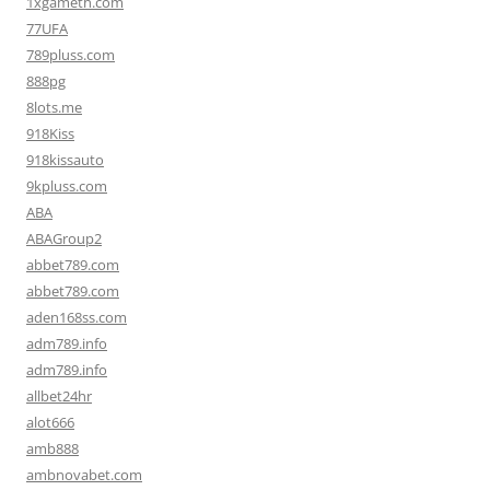
1xgameth.com
77UFA
789pluss.com
888pg
8lots.me
918Kiss
918kissauto
9kpluss.com
ABA
ABAGroup2
abbet789.com
abbet789.com
aden168ss.com
adm789.info
adm789.info
allbet24hr
alot666
amb888
ambnovabet.com