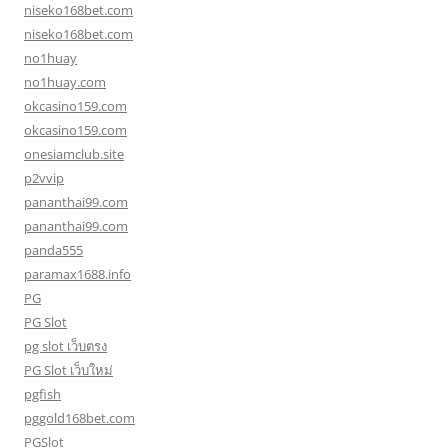
niseko168bet.com
niseko168bet.com
no1huay
no1huay.com
okcasino159.com
okcasino159.com
onesiamclub.site
p2vvip
pananthai99.com
pananthai99.com
panda555
paramax1688.info
PG
PG Slot
pg slot เว็บตรง
PG Slot เว็บใหม่
pgfish
pggold168bet.com
PGSlot