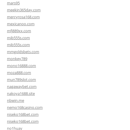
mars95
meekin365day.com
mercyrosa168.com
mexicanoo.com
mfj889xx.com
mib555s.com
mib555s.com
mmgoldsbets.com
monkey789
mono16888.com
moza888.com
mun789slot.com
nagawaybet.com
nakoya1688.site
nbwin.me
nemo168casino.com
niseko168bet.com
niseko168bet.com
no1huay