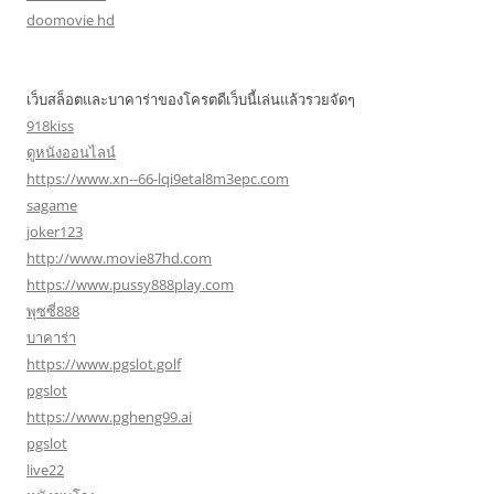
doomovie hd
เว็บสล็อตและบาคาร่าของโครตดีเว็บนี้เล่นแล้วรวยจัดๆ
918kiss
ดูหนังออนไลน์
https://www.xn--66-lqi9etal8m3epc.com
sagame
joker123
http://www.movie87hd.com
https://www.pussy888play.com
พุซซี่888
บาคาร่า
https://www.pgslot.golf
pgslot
https://www.pgheng99.ai
pgslot
live22