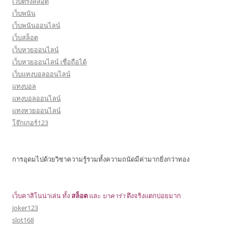
เว็บตรงสล็อต
เว็บพนัน
เว็บพนันออนไลน์
เว็บสล็อต
เว็บหวยออนไลน์
เว็บหวยออนไลน์ เชื่อถือได้
เว็บแทงบอลออนไลน์
แทงบอล
แทงบอลออนไลน์
แทงหวยออนไลน์
โจ๊กเกอร์123
การอุดมไปด้วยวิชาความรู้รวมทั้งความถนัดมีค่ามากยิ่งกว่าทอง
เว็บคาสิโนน่าเล่น ทั้ง
สล็อต
และ
บาคาร่า
ตึงจริงแตกบ่อยมาก
joker123
slot168