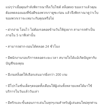
แน่ๆว่าเมื่อคุณกำลังพิจารณาถึงเว็บไซต์ สล็อตxo ของเราแล้วคุณ
ต้องทดลองมองที่ข้อดีของพวกเราดูซะก่อน แล้วจึงพิจราณาดูว่าเว็บ
ของพวกเราจะเหมาะกับคุณหรือไม่
• ฝากง่าย โอนไว ไม่ต้องรอคอยข้ามวันให้ยุ่งยาก สามารถทำเป็น
ภายใน 5 นาทีเท่านั้น
• สามารถฝาก-ถอนได้ตลอด 24 ชั่วโมง
• มีพนักงานรอบริการตลอดระยะเวลา สบายใจได้แม้เกิดปัญหากับ
บัญชีของคุณ
• มีเกมสล็อตให้เลือกเล่นมากยิ่งกว่า 200 เกม
• มีโปรโมชั่นเด็ดๆตลอดทั้งเดือนให้ผู้เล่นทั้งหลายแหล่ได้มาใช้
บริการในวันแล้ววันเล่า
• มีทริกและขั้นตอนการเล่นในทุกๆเกมสำหรับผู้เล่นคนใหม่ทุกท่าน