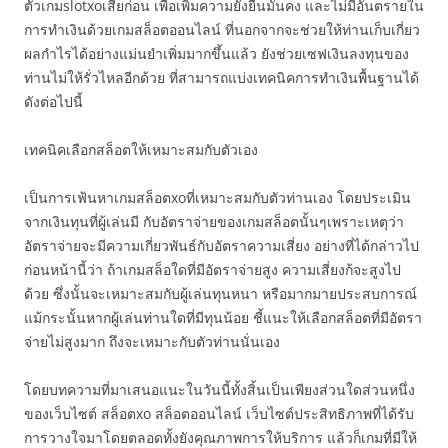
ตัวเกมslotxoเสียก่อน เพื่อเพิ่มความยั่งยืนมั่นคง และไม่มีอันตรายใน
การทำเงินด้วยเกมสล็อตออนไลน์ ที่นอกจากจะช่วยให้ท่านเก็บเกี่ยว
ผลกำไรได้อย่างแม่นยำเพิ่มมากขึ้นแล้ว ยังช่วยเซฟเงินลงทุนของ
ท่านไม่ให้รั่วไหลอีกด้วย ที่สามารถแบ่งเทคนิคการทำเงินพื้นฐานได้
ดังต่อไปนี้
เทคนิคเลือกสล็อตให้เหมาะสมกับตัวเอง
เป็นการเฟ้นหาเกมสล็อตxoที่เหมาะสมกับตัวท่านเอง โดยประเมิน
จากเงินทุนที่ผู้เล่นมี กับอัตราจ่ายของเกมสล็อตนั้นๆเพราะเหตุว่า
อัตราจ่ายจะมีความเกี่ยวพันธ์กับอัตราความเสี่ยง อย่างที่ได้กล่าวไป
ก่อนหน้านี้ว่า ถ้าเกมสล็อใดที่มีอัตราจ่ายสูง ความเสี่ยงก้จะสูงไป
ด้วย ซึ่งนั้นจะเหมาะสมกับผู้เล่นทุนหนา หรือมากมายประสบการณ์
แม้กระนั้นหากผู้เล่นท่านใดที่มีทุนน้อย ชี้แนะให้เลือกสล็อตที่มีอัตรา
จ่ายไม่สูงมาก ถึงจะเหมาะกับตัวท่านนั่นเอง
โดยบทความที่มาเสนอแนะในวันนี้ทั้งสิ้นเป็นเพียงส่วนใดส่วนหนึ่ง
ของเว็บไซต์ สล็อตxo สล็อตออนไลน์ เว็บไซต์ประสิทธิภาพที่ได้รับ
การวางใจมาโดยตลอดทั้งยังคุณภาพการให้บริการ แล้วก็เกมที่มีให้