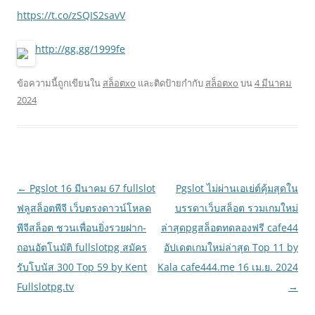
https://t.co/zSQIS2savV
http://gg.gg/1999fe
ข้อความนี้ถูกเขียนใน
สล็อตxo
และติดป้ายกำกับ
สล็อตxo
บน
4 มีนาคม
2024
เมนู
←
Pgslot 16 มีนาคม 67 fullslot
Pgslot ไม่ผ่านเอเย่ต์คุ้มสุดใน
นำทาง
ฟลูสล็อตพีจี เว็บตรงดาวน์โหลด
บรรดาเว็บสล็อต รวมเกมใหม่
เรื่อง
พีจีสล็อต ชวนเพื่อนยิ่งรวยฝาก-
ล่าสุดpgสล็อตทดลองฟรี cafe44
ถอนอัตโนมัติ fullslotpg สมัคร
อัปเดตเกมใหม่ล่าสุด Top 11 by
รับโบนัส 300 Top 59 by Kent
Kala cafe444.me 16 เม.ย. 2024
Fullslotpg.tv
→