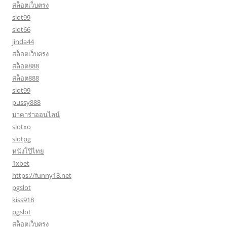
สล็อตเว็บตรง
slot99
slot66
jinda44
สล็อตเว็บตรง
สล็อต888
สล็อต888
slot99
pussy888
บาคาร่าออนไลน์
slotxo
slotpg
หนังโป๊ไทย
1xbet
https://funny18.net
pgslot
kiss918
pgslot
สล็อตเว็บตรง