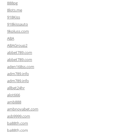
888pg
8lots.me
918Kiss
918kissauto
9kpluss.com
ABA
ABAGroup2
abbet789.com
abbet789.com
aden168ss.com
adm789.info
adm789.info
allbet24hr
alot666
amb888
ambnovabet.com
asb9999.com
ba88th.com
ba88th.com