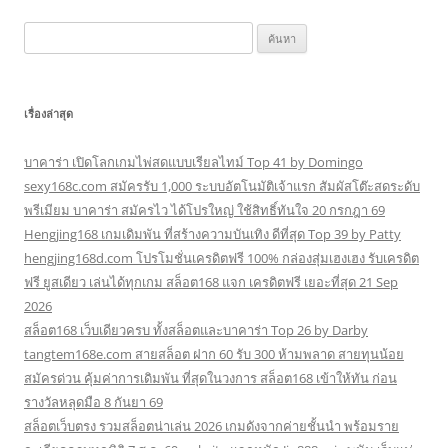
ค้นหา
สำหรับ:
เรื่องล่าสุด
บาคาร่า เปิดโลกเกมไพ่สดแบบเรียลไทม์ Top 41 by Domingo
sexy168c.com สมัครรับ 1,000 ระบบอัตโนมัติเจ้าแรก สัมผัสโต๊ะสดระดับ
พรีเมียม บาคาร่า สมัครไว ได้โปรใหญ่ ใช้สิทธิ์ทันใจ 20 กรกฎา 69
Hengjing168 เกมเดิมพัน ที่สร้างความบันเทิง ดีที่สุด Top 39 by Patty
hengjing168d.com โปรโมชั่นเครดิตฟรี 100% กล่องสุ่มเฮงเฮง รับเครดิต
ฟรี ยูสเดียว เล่นได้ทุกเกม สล็อต168 แจก เครดิตฟรี เยอะที่สุด 21 Sep
2026
สล็อต168 เว็บเดียวครบ ทั้งสล็อตและบาคาร่า Top 26 by Darby
tangtem168e.com สายสล็อต ฝาก 60 รับ 300 ห้ามพลาด สายทุนน้อย
สมัครด่วน คุ้มค่าการเดิมพัน ที่สุดในวงการ สล็อต168 เข้าให้ทัน ก่อน
รางวัลหลุดมือ 8 กันยา 69
สล็อตเว็บตรง รวมสล็อตน่าเล่น 2026 เกมดังจากค่ายชั้นนำ พร้อมราย