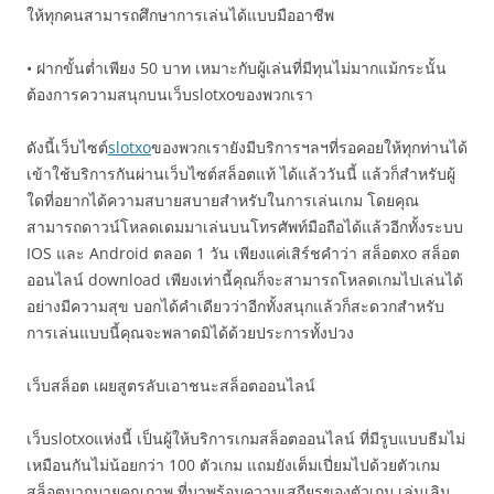
ให้ทุกคนสามารถศึกษาการเล่นได้แบบมืออาชีพ
• ฝากขั้นต่ำเพียง 50 บาท เหมาะกับผู้เล่นที่มีทุนไม่มากแม้กระนั้น
ต้องการความสนุกบนเว็บslotxoของพวกเรา
ดังนี้เว็บไซต์
slotxo
ของพวกเรายังมีบริการฯลฯที่รอคอยให้ทุกท่านได้
เข้าใช้บริการกันผ่านเว็บไซต์สล็อตแท้ ได้แล้ววันนี้ แล้วก็สำหรับผู้
ใดที่อยากได้ความสบายสบายสำหรับในการเล่นเกม โดยคุณ
สามารถดาวน์โหลดเดมมาเล่นบนโทรศัพท์มือถือได้แล้วอีกทั้งระบบ
IOS และ Android ตลอด 1 วัน เพียงแค่เสิร์ชคำว่า สล็อตxo สล็อต
ออนไลน์ download เพียงเท่านี้คุณก็จะสามารถโหลดเกมไปเล่นได้
อย่างมีความสุข บอกได้คำเดียวว่าอีกทั้งสนุกแล้วก็สะดวกสำหรับ
การเล่นแบบนี้คุณจะพลาดมิได้ด้วยประการทั้งปวง
เว็บสล็อต เผยสูตรลับเอาชนะสล็อตออนไลน์
เว็บslotxoแห่งนี้ เป็นผู้ให้บริการเกมสล็อตออนไลน์ ที่มีรูบแบบธีมไม่
เหมือนกันไม่น้อยกว่า 100 ตัวเกม แถมยังเต็มเปี่ยมไปด้วยตัวเกม
สล็อตมากมายคุณภาพ ที่มาพร้อมความเสถียรของตัวเกม เล่นเลิน