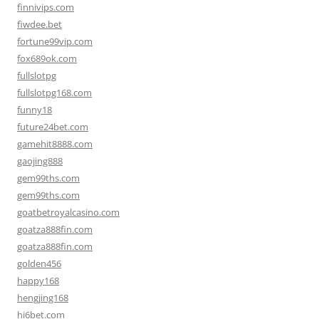
finnivips.com
fiwdee.bet
fortune99vip.com
fox689ok.com
fullslotpg
fullslotpg168.com
funny18
future24bet.com
gamehit8888.com
gaojing888
gem99ths.com
gem99ths.com
goatbetroyalcasino.com
goatza888fin.com
goatza888fin.com
golden456
happy168
hengjing168
hi6bet.com