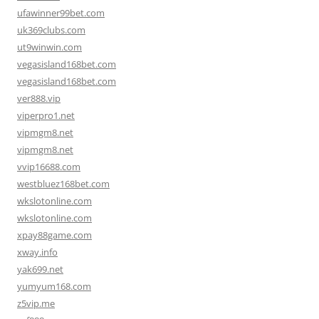
ufawinner99bet.com
uk369clubs.com
ut9winwin.com
vegasisland168bet.com
vegasisland168bet.com
ver888.vip
viperpro1.net
vipmgm8.net
vipmgm8.net
vvip16688.com
westbluez168bet.com
wkslotonline.com
wkslotonline.com
xpay88game.com
xway.info
yak699.net
yumyum168.com
z5vip.me