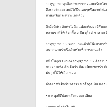
sexygame ทุกห้องถ่ายทอดสดแบบเรียลไทม์ 
ดีลเลอร์แต่ละคนมิได้ยืนเฉยๆหรือแจกไพ่
หายเครียดระหว่างเล่นด้วย
อีกสิ่งที่ประทับหัวใจคือ แต่ละห้องจะมีธีมแ
หลายชาติให้เลือกทั้งเอเชีย ยุโรป ภาษาละ
sexygame992 ระบบเกมแล้วก็โต๊ะบาคาร่าที่
สนุกสนานร่าเริงสำหรับเพื่อการเล่นจริง
หนึ่งในจุดเด่นของ sexygame992 คือจำนวน
กระจ่างแจ้ง เป็นต้นว่า ห้องสปีดบาคาร่า ห
พันสูงก็มีให้เลือกหมด
อีกอย่างที่เซ็กซี่บาคาร่า น่าดึงดูดเป็น แต่
• การดูสถิติย้อนหลังแบบละเอียด
• กดแทงซ้ำอัตโนมัติ