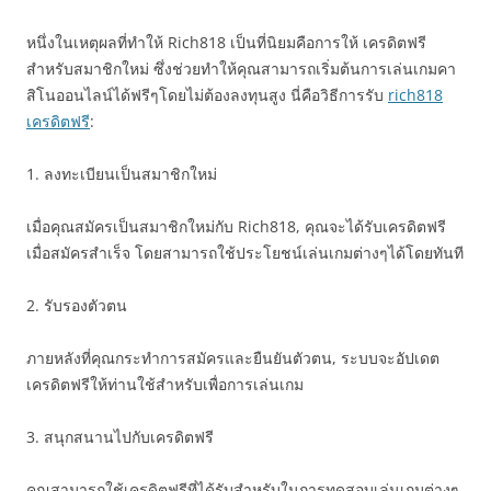
หนึ่งในเหตุผลที่ทำให้ Rich818 เป็นที่นิยมคือการให้ เครดิตฟรี
สำหรับสมาชิกใหม่ ซึ่งช่วยทำให้คุณสามารถเริ่มต้นการเล่นเกมคา
สิโนออนไลน์ได้ฟรีๆโดยไม่ต้องลงทุนสูง นี่คือวิธีการรับ
rich818
เครดิตฟรี
:
1. ลงทะเบียนเป็นสมาชิกใหม่
เมื่อคุณสมัครเป็นสมาชิกใหม่กับ Rich818, คุณจะได้รับเครดิตฟรี
เมื่อสมัครสำเร็จ โดยสามารถใช้ประโยชน์เล่นเกมต่างๆได้โดยทันที
2. รับรองตัวตน
ภายหลังที่คุณกระทำการสมัครและยืนยันตัวตน, ระบบจะอัปเดต
เครดิตฟรีให้ท่านใช้สำหรับเพื่อการเล่นเกม
3. สนุกสนานไปกับเครดิตฟรี
คุณสามารถใช้เครดิตฟรีที่ได้รับสำหรับในการทดสอบเล่นเกมต่างๆ