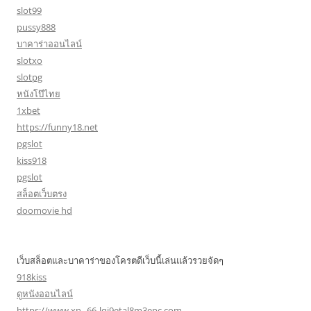
slot99
pussy888
บาคาร่าออนไลน์
slotxo
slotpg
หนังโป๊ไทย
1xbet
https://funny18.net
pgslot
kiss918
pgslot
สล็อตเว็บตรง
doomovie hd
เว็บสล็อตและบาคาร่าของโครตดีเว็บนี้เล่นแล้วรวยจัดๆ
918kiss
ดูหนังออนไลน์
https://www.xn--66-lqi9etal8m3epc.com