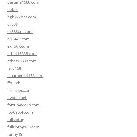
daruma1688.com
debet
dgb222hot.com
dr888
dr888bet.com
du2477.com
ek4567.com
etbet16888.com
etbet16888.com
faro168
fcharoenkit168.com
ff123th
finnivips.com
fiwdee.bet
fortune99vip.com
fox689ok.com
fullslotpg
fullslotpg168.com
funny18