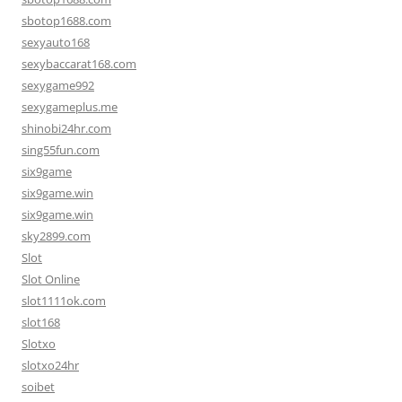
sbotop1688.com
sexyauto168
sexybaccarat168.com
sexygame992
sexygameplus.me
shinobi24hr.com
sing55fun.com
six9game
six9game.win
six9game.win
sky2899.com
Slot
Slot Online
slot1111ok.com
slot168
Slotxo
slotxo24hr
soibet