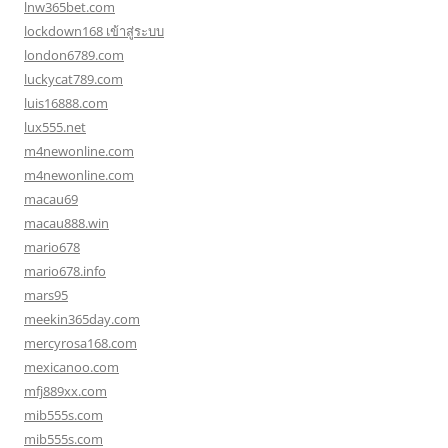
lnw365bet.com
lockdown168 เข้าสู่ระบบ
london6789.com
luckycat789.com
luis16888.com
lux555.net
m4newonline.com
m4newonline.com
macau69
macau888.win
mario678
mario678.info
mars95
meekin365day.com
mercyrosa168.com
mexicanoo.com
mfj889xx.com
mib555s.com
mib555s.com