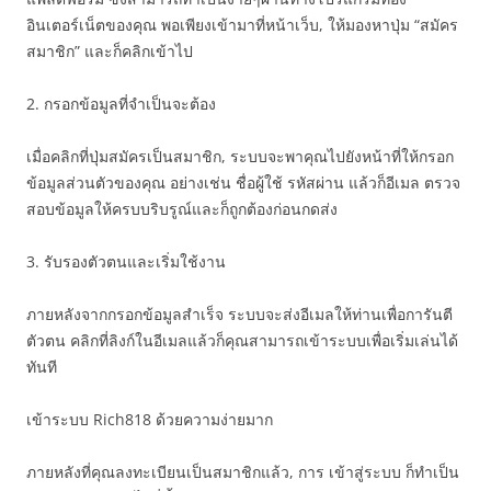
อินเตอร์เน็ตของคุณ พอเพียงเข้ามาที่หน้าเว็บ, ให้มองหาปุ่ม “สมัคร
สมาชิก” และก็คลิกเข้าไป
2. กรอกข้อมูลที่จำเป็นจะต้อง
เมื่อคลิกที่ปุ่มสมัครเป็นสมาชิก, ระบบจะพาคุณไปยังหน้าที่ให้กรอก
ข้อมูลส่วนตัวของคุณ อย่างเช่น ชื่อผู้ใช้ รหัสผ่าน แล้วก็อีเมล ตรวจ
สอบข้อมูลให้ครบบริบรูณ์และก็ถูกต้องก่อนกดส่ง
3. รับรองตัวตนและเริ่มใช้งาน
ภายหลังจากกรอกข้อมูลสำเร็จ ระบบจะส่งอีเมลให้ท่านเพื่อการันตี
ตัวตน คลิกที่ลิงก์ในอีเมลแล้วก็คุณสามารถเข้าระบบเพื่อเริ่มเล่นได้
ทันที
เข้าระบบ Rich818 ด้วยความง่ายมาก
ภายหลังที่คุณลงทะเบียนเป็นสมาชิกแล้ว, การ เข้าสู่ระบบ ก็ทำเป็น