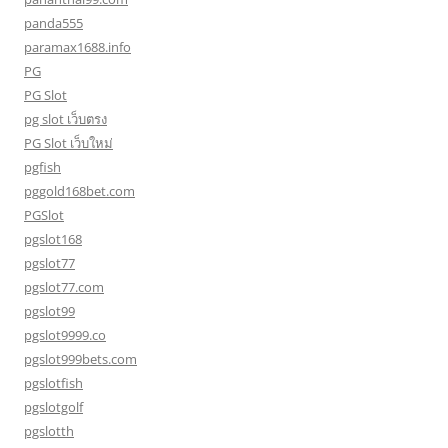
panda555
paramax1688.info
PG
PG Slot
pg slot เว็บตรง
PG Slot เว็บใหม่
pgfish
pggold168bet.com
PGSlot
pgslot168
pgslot77
pgslot77.com
pgslot99
pgslot9999.co
pgslot999bets.com
pgslotfish
pgslotgolf
pgslotth