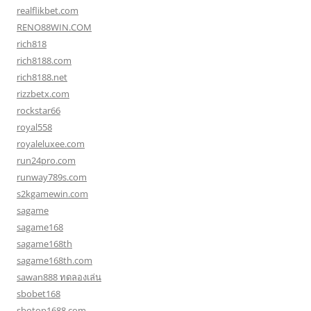
realflikbet.com
RENO88WIN.COM
rich818
rich8188.com
rich8188.net
rizzbetx.com
rockstar66
royal558
royaleluxee.com
run24pro.com
runway789s.com
s2kgamewin.com
sagame
sagame168
sagame168th
sagame168th.com
sawan888 ทดลองเล่น
sbobet168
sbotop1688.com