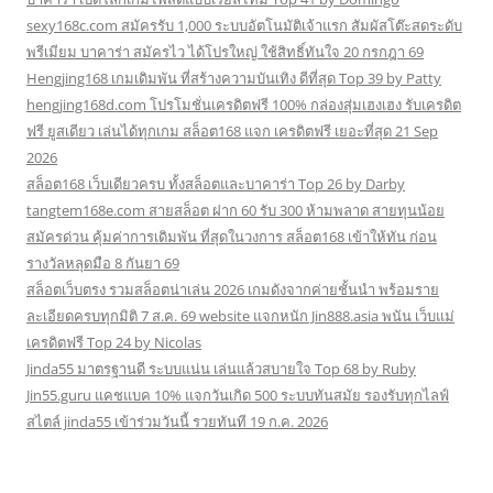
sexy168c.com สมัครรับ 1,000 ระบบอัตโนมัติเจ้าแรก สัมผัสโต๊ะสดระดับ
พรีเมียม บาคาร่า สมัครไว ได้โปรใหญ่ ใช้สิทธิ์ทันใจ 20 กรกฎา 69
Hengjing168 เกมเดิมพัน ที่สร้างความบันเทิง ดีที่สุด Top 39 by Patty
hengjing168d.com โปรโมชั่นเครดิตฟรี 100% กล่องสุ่มเฮงเฮง รับเครดิต
ฟรี ยูสเดียว เล่นได้ทุกเกม สล็อต168 แจก เครดิตฟรี เยอะที่สุด 21 Sep
2026
สล็อต168 เว็บเดียวครบ ทั้งสล็อตและบาคาร่า Top 26 by Darby
tangtem168e.com สายสล็อต ฝาก 60 รับ 300 ห้ามพลาด สายทุนน้อย
สมัครด่วน คุ้มค่าการเดิมพัน ที่สุดในวงการ สล็อต168 เข้าให้ทัน ก่อน
รางวัลหลุดมือ 8 กันยา 69
สล็อตเว็บตรง รวมสล็อตน่าเล่น 2026 เกมดังจากค่ายชั้นนำ พร้อมราย
ละเอียดครบทุกมิติ 7 ส.ค. 69 website แจกหนัก Jin888.asia พนัน เว็บแม่
เครดิตฟรี Top 24 by Nicolas
Jinda55 มาตรฐานดี ระบบแน่น เล่นแล้วสบายใจ Top 68 by Ruby
Jin55.guru แคชแบค 10% แจกวันเกิด 500 ระบบทันสมัย รองรับทุกไลฟ์
สไตล์ jinda55 เข้าร่วมวันนี้ รวยทันที 19 ก.ค. 2026