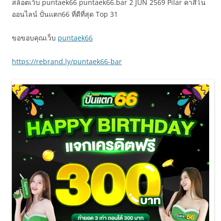
สล็อตเว็บ puntaek66 puntaek66.bar 2 JUN 2569 Pilar คาสิโน
ออนไลน์ ปั่นแตก66 ที่ดีที่สุด Top 31
ขอขอบคุณเว็บ
puntaek66
https://rebrand.ly/puntaek66-bar