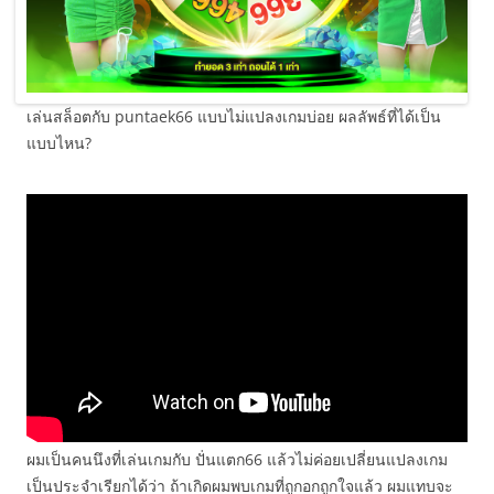
เล่นสล็อตกับ puntaek66 แบบไม่แปลงเกมบ่อย ผลลัพธ์ที่ได้เป็น
แบบไหน?
ผมเป็นคนนึงที่เล่นเกมกับ ปั่นแตก66 แล้วไม่ค่อยเปลี่ยนแปลงเกม
เป็นประจำเรียกได้ว่า ถ้าเกิดผมพบเกมที่ถูกอกถูกใจแล้ว ผมแทบจะ