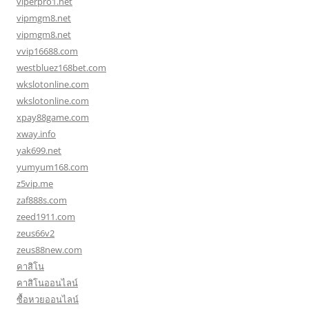
viperpro1.net
vipmgm8.net
vipmgm8.net
vvip16688.com
westbluez168bet.com
wkslotonline.com
wkslotonline.com
xpay88game.com
xway.info
yak699.net
yumyum168.com
z5vip.me
zaf888s.com
zeed1911.com
zeus66v2
zeus88new.com
คาสิโน
คาสิโนออนไลน์
ซื้อหวยออนไลน์