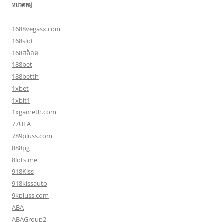
หมวดหมู่
1688vegasx.com
168slot
168สล็อต
188bet
188betth
1xbet
1xbit1
1xgameth.com
77UFA
789pluss.com
888pg
8lots.me
918Kiss
918kissauto
9kpluss.com
ABA
ABAGroup2