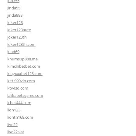
jbo355
Jinda55
jinda888
Joker123
joker123auto
joker123th
Joker123th.com
juad69
khumsup888.me
kimchibetbet.com
kingxxxbet123.com
kitti999vip.com
ktv4sd.com
lalikabetsgame.com
lcbet444.com
lion123
lionth168.com
live22
live22slot