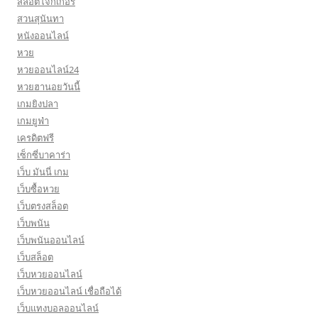
สล็อตโจ๊กเกอร์
สวนสุนันทา
หนังออนไลน์
หวย
หวยออนไลน์24
หวยฮานอยวันนี้
เกมยิงปลา
เกมยูฟ่า
เครดิตฟรี
เซ็กซี่บาคาร่า
เว็บ มันนี่ เกม
เว็บซื้อหวย
เว็บตรงสล็อต
เว็บพนัน
เว็บพนันออนไลน์
เว็บสล็อต
เว็บหวยออนไลน์
เว็บหวยออนไลน์ เชื่อถือได้
เว็บแทงบอลออนไลน์