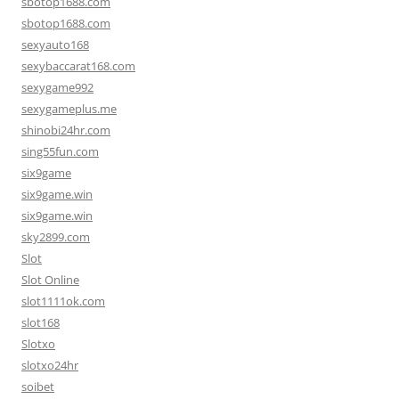
sbotop1688.com
sbotop1688.com
sexyauto168
sexybaccarat168.com
sexygame992
sexygameplus.me
shinobi24hr.com
sing55fun.com
six9game
six9game.win
six9game.win
sky2899.com
Slot
Slot Online
slot1111ok.com
slot168
Slotxo
slotxo24hr
soibet