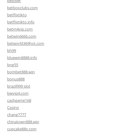
bestbet
betboxclubs.com
betflixtikto
betflixtikto.info
betm4vip.com
betwin6666.com
betworld369hot.com
bh99
bluewin8888.info
bng55
bombet888.win
bonus888
brazil999 slot
bwvip4.com
cashgame168
Casino
chang7777
chinatown888.win
cupcake88x.com