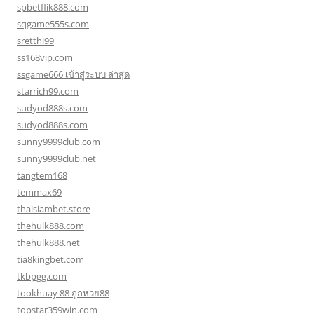
spbetflik888.com
sqgame555s.com
sretthi99
ss168vip.com
ssgame666 เข้าสู่ระบบ ล่าสุด
starrich99.com
sudyod888s.com
sudyod888s.com
sunny9999club.com
sunny9999club.net
tangtem168
temmax69
thaisiambet.store
thehulk888.com
thehulk888.net
tia8kingbet.com
tkbpgg.com
tookhuay 88 ถูกหวย88
topstar359win.com