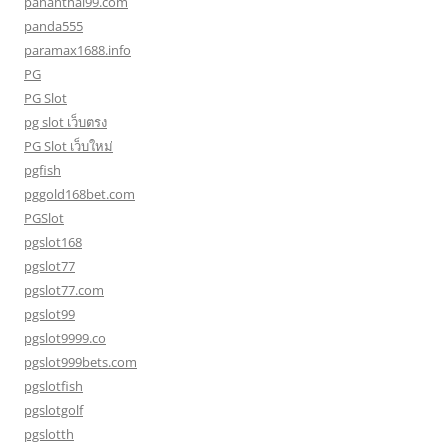
pananthai99.com
panda555
paramax1688.info
PG
PG Slot
pg slot เว็บตรง
PG Slot เว็บใหม่
pgfish
pggold168bet.com
PGSlot
pgslot168
pgslot77
pgslot77.com
pgslot99
pgslot9999.co
pgslot999bets.com
pgslotfish
pgslotgolf
pgslotth