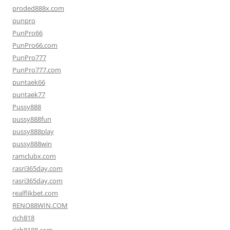
proded888x.com
punpro
PunPro66
PunPro66.com
PunPro777
PunPro777.com
puntaek66
puntaek77
Pussy888
pussy888fun
pussy888play
pussy888win
ramclubx.com
rasri365day.com
rasri365day.com
realflikbet.com
RENO88WIN.COM
rich818