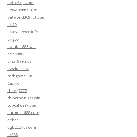
betm4vip.com
betwin6666.com
betworld369hot.com
bh99
bluewin8888.info
bng55
bombet888.win
bonus888
brazil999 slot
bwvip4.com
cashgame168
Casino
chang7777
chinatown888.win
cupcake88x.com
daruma1688.com
debet
dgb222hot.com
dr888