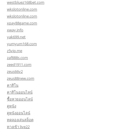
westbluez168bet.com
wkslotonline.com
wkslotonline.com
xpay88game.com
xway.info
yak699.net
yumyum168.com
z5vip.me
zaf888s.com
zeed1911.com
zeus66v2
zeus88new.com
คาสิโน
คาสิโนออนไลน์
ซื้อหวยออนไลน์
ดูหนัง
ดูหนังออนไลน์
ทดลองเล่นสล็อต
ทางเข้า live22