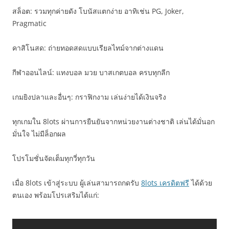
สล็อต: รวมทุกค่ายดัง โบนัสแตกง่าย อาทิเช่น PG, Joker,
Pragmatic
คาสิโนสด: ถ่ายทอดสดแบบเรียลไทม์จากต่างแดน
กีฬาออนไลน์: แทงบอล มวย บาสเกตบอล ครบทุกลีก
เกมยิงปลาและอื่นๆ: กราฟิกงาม เล่นง่ายได้เงินจริง
ทุกเกมใน 8lots ผ่านการยืนยันจากหน่วยงานต่างชาติ เล่นได้มั่นอก
มั่นใจ ไม่มีล็อกผล
โปรโมชั่นจัดเต็มทุกวี่ทุกวัน
เมื่อ 8lots เข้าสู่ระบบ ผู้เล่นสามารถกดรับ
8lots เครดิตฟรี
ได้ด้วย
ตนเอง พร้อมโปรเสริมได้แก่: