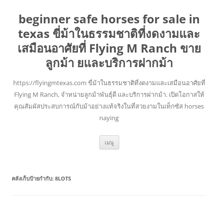
beginner safe horses for sale in
texas ขี่ม้าในธรรมชาติที่งดงามและ
เสมือนอาศัยที่ Flying M Ranch ขาย
ลูกม้า ยและบริการฝากม้า
https://flyingmtexas.com ขี่ม้าในธรรมชาติที่งดงามและเสมือนอาศัยที่
Flying M Ranch, จำหน่ายลูกม้าพันธุ์ดี และบริการฝากม้า. เปิดโอกาสให้
คุณสัมผัสประสบการณ์กับม้าอย่างแท้จริงในที่สวยงามในเท็กซัส horses
naying
ข้าม
เมนู
ไป
ยัง
เนื้อหา
คลังเก็บป้ายกำกับ:
8LOTS