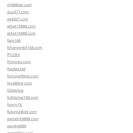
dr888bet.com
du2477.com
ek4567.com
etbet16888.com
etbet16888.com
faro168
fcharoenkit168.com
ff123th
finnivips.com
fiwdee.bet
fortune99vip.com
fox689ok.com
fullslotpg
fullslotpg168.com
funny18
future24bet.com
gamehit8888.com
gaojing888