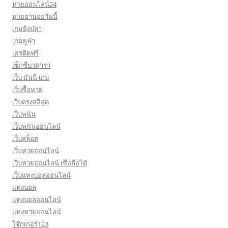
หวยออนไลน์24
หวยฮานอยวันนี้
เกมยิงปลา
เกมยูฟ่า
เครดิตฟรี
เซ็กซี่บาคาร่า
เว็บ มันนี่ เกม
เว็บซื้อหวย
เว็บตรงสล็อต
เว็บพนัน
เว็บพนันออนไลน์
เว็บสล็อต
เว็บหวยออนไลน์
เว็บหวยออนไลน์ เชื่อถือได้
เว็บแทงบอลออนไลน์
แทงบอล
แทงบอลออนไลน์
แทงหวยออนไลน์
โจ๊กเกอร์123