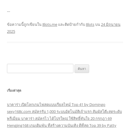
…
ข้อความนี้ถูกเขียนใน
8lots.me
และติดป้ายกำกับ
8lots
บน
24 มิถุนายน
2025
ค้นหา
สำหรับ:
เรื่องล่าสุด
บาคาร่า เปิดโลกเกมไพ่สดแบบเรียลไทม์ Top 41 by Domingo
sexy168c.com สมัครรับ 1,000 ระบบอัตโนมัติเจ้าแรก สัมผัสโต๊ะสดระดับ
พรีเมียม บาคาร่า สมัครไว ได้โปรใหญ่ ใช้สิทธิ์ทันใจ 20 กรกฎา 69
Hengjing168 เกมเดิมพัน ที่สร้างความบันเทิง ดีที่สุด Top 39 by Patty