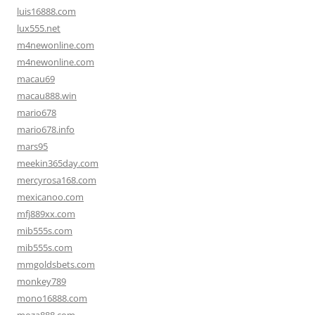
luis16888.com
lux555.net
m4newonline.com
m4newonline.com
macau69
macau888.win
mario678
mario678.info
mars95
meekin365day.com
mercyrosa168.com
mexicanoo.com
mfj889xx.com
mib555s.com
mib555s.com
mmgoldsbets.com
monkey789
mono16888.com