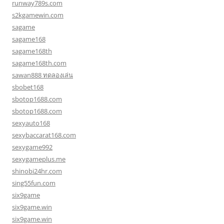
runway789s.com
s2kgamewin.com
sagame
sagame168
sagame168th
sagame168th.com
sawan888 ทดลองเล่น
sbobet168
sbotop1688.com
sbotop1688.com
sexyauto168
sexybaccarat168.com
sexygame992
sexygameplus.me
shinobi24hr.com
sing55fun.com
six9game
six9game.win
six9game.win