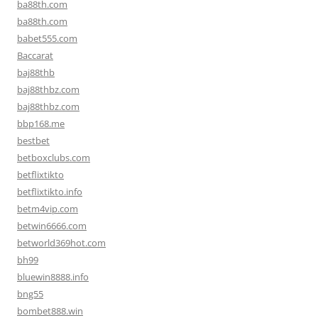
ba88th.com
ba88th.com
babet555.com
Baccarat
baj88thb
baj88thbz.com
baj88thbz.com
bbp168.me
bestbet
betboxclubs.com
betflixtikto
betflixtikto.info
betm4vip.com
betwin6666.com
betworld369hot.com
bh99
bluewin8888.info
bng55
bombet888.win