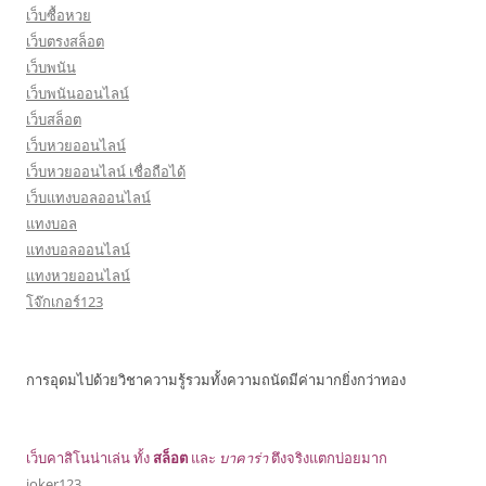
เว็บซื้อหวย
เว็บตรงสล็อต
เว็บพนัน
เว็บพนันออนไลน์
เว็บสล็อต
เว็บหวยออนไลน์
เว็บหวยออนไลน์ เชื่อถือได้
เว็บแทงบอลออนไลน์
แทงบอล
แทงบอลออนไลน์
แทงหวยออนไลน์
โจ๊กเกอร์123
การอุดมไปด้วยวิชาความรู้รวมทั้งความถนัดมีค่ามากยิ่งกว่าทอง
เว็บคาสิโนน่าเล่น ทั้ง
สล็อต
และ
บาคาร่า
ตึงจริงแตกบ่อยมาก
joker123