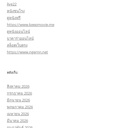
live22
หนังชนโรง
ดูหนังฟรี
https://www.keepmovie.me
ดูหนังออนไลน์
บาคาร่าออนไลน์
สล็อตเว็บตรง
https://www.ngernn.net
คลังเก็บ
สิงหาคม 2026
กรกฎาคม 2026
มิถุนายน 2026
พฤษภาคม 2026
เมษายน 2026
มีนาคม 2026
กุมภาพันธ์ 2026