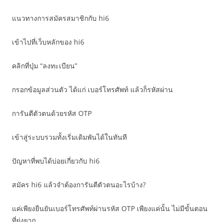
แนวทางการสมัครสมาชิกกับ hi6
เข้าไปที่เว็บหลักของ hi6
คลิกที่ปุ่ม “ลงทะเบียน”
กรอกข้อมูลส่วนตัว ได้แก่ เบอร์โทรศัพท์ แล้วก็รหัสผ่าน
การันตีตัวตนด้วยรหัส OTP
เข้าสู่ระบบรวมทั้งเริ่มเดิมพันได้ในทันที
ปัญหาที่พบได้บ่อยเกี่ยวกับ hi6
สมัคร hi6 แล้วจำต้องการันตีตัวตนอะไรบ้าง?
แค่เพียงยืนยันเบอร์โทรศัพท์ผ่านรหัส OTP เพียงแค่นั้น ไม่มีขั้นตอน
ที่ยุ่งยาก