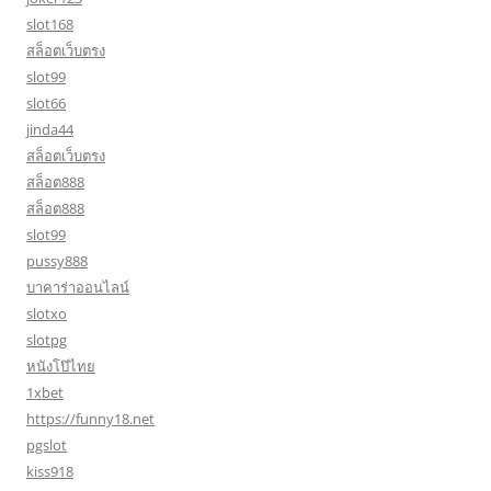
slot168
สล็อตเว็บตรง
slot99
slot66
jinda44
สล็อตเว็บตรง
สล็อต888
สล็อต888
slot99
pussy888
บาคาร่าออนไลน์
slotxo
slotpg
หนังโป๊ไทย
1xbet
https://funny18.net
pgslot
kiss918