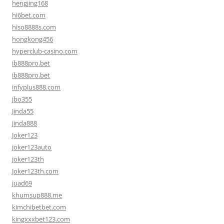
hengjing168
hi6bet.com
hiso8888s.com
hongkong456
hyperclub-casino.com
ib888pro.bet
ib888pro.bet
infyplus888.com
jbo355
Jinda55
jinda888
Joker123
joker123auto
joker123th
Joker123th.com
juad69
khumsup888.me
kimchibetbet.com
kingxxxbet123.com