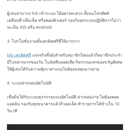
ผู้เล่นสามารถ hi6 เข้าระบบ ได้อย่างสะดวก ทั้งบนโทรศัพท์
เคลื่อนที่ แท็บเล็ต หรือคอมพิวเตอร์ รองรับทุกระบบปฏิบัติการไม่ว่า
จะเป็น iOS หรือ Android
3. โปรโมชั่นรวมทั้งเครดิตฟรีที่ให้มากกว่า
hi6 เครดิตฟรี
แจกจริงทั้งยังสำหรับสมาชิกใหม่แล้วก็สมาชิกประจำ
มีโปรฝากแรกของวัน โบนัสคืนยอดเสีย กิจกรรมแจกของขวัญพิเศษ
ให้ผู้เล่นได้รับความคุ้มราคาแบบไม่ต้องลงทุนมากมาย
4. ระบบฝากถอนอัตโนมัติ
เชื่อมั่นได้กับระบบธุรกรรมแบบอัตโนมัติ ฝากถอนง่าย ไม่ต้องคอย
แอดมิน รองรับทุกธนาคารแล้วก็วอลเล็ต ทำรายการได้ข้างใน 10
วินาที