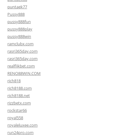
puntaek77
Pussy888
pussy888fun
pussy888play
pussy888win
ramclubx.com
rasri365day.com
rasri365day.com
realflikbet.com
RENO88WIN.COM
rich818
rich8188.com
rich8188.net
rizzbetx.com
rockstar66
royal558
royaleluxee.com
run24pro.com