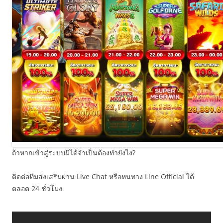
ถ้าหากเข้าสู่ระบบมิได้จำเป็นต้องทำยังไง?
ติดต่อทีมส่งเสริมผ่าน Live Chat หรือหนทาง Line Official ได้
ตลอด 24 ชั่วโมง