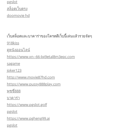
pgslot
สล็อตเว็บตรง
doomovie hd
เว็บสล็อตและบาคาร่าของโครตดีเว็บนี้เล่นแล้วรวยจัดๆ
918kiss
ดูหนังออนไลน์
https://www.xn--66-lqi9etal8m3epc.com
sagame
joker123
http://www.movie87hd.com
https://www.pussy888play.com
พุซซี่888
บาคาร่า
https://www.pgslot.golf
pgslot
https://www.pgheng99.ai
pgslot